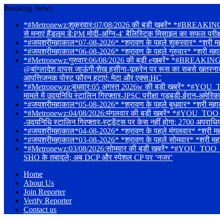
Breaking News
*#Metronewz:शुक्रवार:07/08/2026 की बड़ी ख़बरें* *#BREAKING-संस
से मनाएं हैंडलूम डे:PM मोदी-अग्नि-4′ बैलिस्टिक मिसाइल का सफल परी
*#जयश्रीमहाकाल*07-08-2026* *श्रावण के पहले शुक्रवार* *श्री महाकाले
*#जयश्रीमहाकाल*06-08-2026* *श्रावण के पहले गुरुवार* *श्री महाक
*#Metronewz:गुरुवार:06/08/2026 की बड़ी eखबरें* *#BREAKING-Tarun 
@बांग्लादेश वापस जाऊंगी:शेख हसीना-यूक्रेन पर रूस का सबसे खतरनाक हमल
आपत्तिजनक पोस्ट फौरन हटाएं: मेटा और एक्स:HC
*#Metronewze:बुधवार:05 अगस्त 2026w की बड़ी ख़बरें* *#YOU_TOO
मामले में उदयनिधि स्टालिन गिरफ्तार-JPSC परीक्षा गड़बड़ी-ईरान-अमेरि
*#जयश्रीमहाकाल*05-08-2026* *श्रावण के पहले बुधवार* *श्री महाका
*#Metronewz:04/08/2026:मंगलवार की बड़ी खबरें* *#YOU_TOO_CAN_T
-उदयनिधि स्टालिन गिरफ्तार-स्टूडेंट्स पर केस नहीं होगा: 2700 अपराधि
*#जयश्रीमहाकाल*04-08-2026* *श्रावण के पहले मंगलवार* *श्री महाकालेश
*#जयश्रीमहाकाल*03-08-2026* *श्रावण के पहले सोमवार* *श्री महाकालेश्
*#Metronewz:03/08/2026:सोमवार की बड़ी खबरें* *#YOU_TOO_CAN
SHO के तबादले; अब DCP और स्पेशल CP पर ‘नजर’
Home
About Us
Join Reporter
Verify Reporter
Contact us