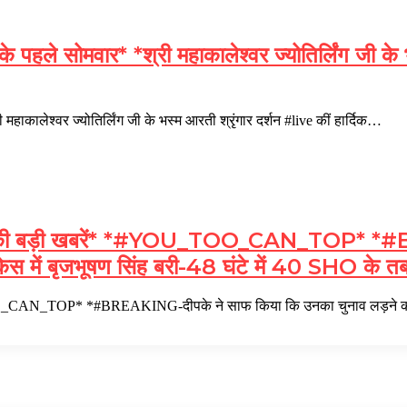
सोमवार* *श्री महाकालेश्वर ज्योतिर्लिंग जी के भस्
ेश्वर ज्योतिर्लिंग जी के भस्म आरती श्रृंगार दर्शन #live कीं हार्दिक…
बड़ी खबरें* *#YOU_TOO_CAN_TOP* *#BREA
 केस में बृजभूषण सिंह बरी-48 घंटे में 40 SHO क
_CAN_TOP* *#BREAKING-दीपके ने साफ किया कि उनका चुनाव लड़ने का 