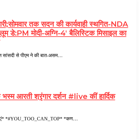
ी;सोमवार तक सदन की कार्यवाही स्थगित-NDA
ैंडलूम डे:PM मोदी-अग्नि-4′ बैलिस्टिक मिसाइल का
त सांसदी से पीएम ने की बात-असम…
स्म आरती श्रृंगार दर्शन #live कीं हार्दिक
दिक शुभकामनाएं* *#YOU_TOO_CAN_TOP* *कण…