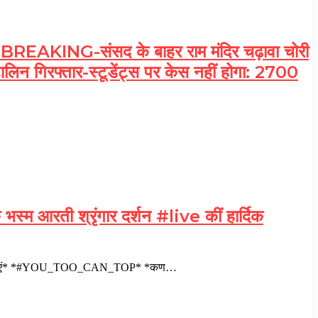
ING-संसद के बाहर राम मंदिर चढ़ावा चोरी
्टालिन गिरफ्तार-स्टूडेंट्स पर केस नहीं होगा: 2700
्म आरती श्रृंगार दर्शन #live कीं हार्दिक
िक शुभकामनाएं* *#YOU_TOO_CAN_TOP* *कण…