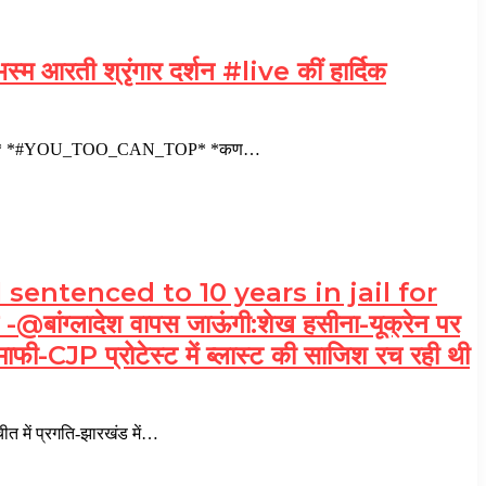
म आरती श्रृंगार दर्शन #live कीं हार्दिक
क शुभकामनाएं* *#YOU_TOO_CAN_TOP* *कण…
 sentenced to 10 years in jail for
ज -@बांग्लादेश वापस जाऊंगी:शेख हसीना-यूक्रेन पर
माफी-CJP प्रोटेस्ट में ब्लास्ट की साजिश रच रही थी
 में प्रगति-झारखंड में…