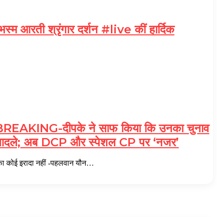
म आरती श्रृंगार दर्शन #live कीं हार्दिक
KING-दीपके ने साफ किया कि उनका चुनाव
े तबादले; अब DCP और स्पेशल CP पर ‘नजर’
कोई इरादा नहीं -पहलवान यौन…