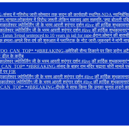
द में गतिरोध जारी;सोमवार तक सदन की कार्यवाही स्थगित-NDA नवनिर्बचित सांस
क्षण-भागवत:लोकतंत्र में विरोध जरूरी,लेकिन मकसद आम सहमति-‘क्या बोलती पब्ल
श्वर ज्योतिर्लिंग जी के भस्म आरती श्रृंगार दर्शन #live कीं हार्दिक शुभकामना
ालेश्वर ज्योतिर्लिंग जी के भस्म आरती श्रृंगार दर्शन #live कीं हार्दिक 
Tejpal sentenced to 10 years in jail for rape-ईरान:ओमान की बातचीत में प्
ा-अगले वित्त वर्ष की शुरुआत में प्लास्टिक के नोट जारी-जुकरबर्ग ने मांगी माफ
_CAN_TOP* *#BREAKING-अमेरिकी सैन्य ठिकाने पर किए ड्रोन अटैक-लोकसभा 
का डील के करीब
लेश्वर ज्योतिर्लिंग जी के भस्म आरती श्रृंगार दर्शन #live कीं हार्दिक 
OP* *#BREAKING-संसद के बाहर राम मंदिर चढ़ावा चोरी मामले पर प्रदर्शन-
यों पर FIR
्वर ज्योतिर्लिंग जी के भस्म आरती श्रृंगार दर्शन #live कीं हार्दिक शुभकामनाए
वर ज्योतिर्लिंग जी के भस्म आरती श्रृंगार दर्शन #live कीं हार्दिक शुभकामनाए
_TOP* *#BREAKING-दीपके ने साफ किया कि उनका चुनाव लड़ने का कोई इरादा