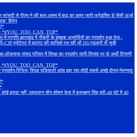
दी से पीएम ने की बात-असम में बाढ़ का कहर जारी-फ्रेंडशिप डे जैसी ऊर्जा
िक’ कैंपेन
एं*
शुभकामनाएं* *#YOU_TOO_CAN_TOP*
रगति-झारखंड में नौकरी के इच्छुक अभ्यर्थियों का प्रदर्शन हुआ तेज -
ी-CJP प्रोटेस्ट में ब्लास्ट की साजिश रच रही थी ISI-गडकरी से जुड़ी
संसद परिसर में विपक्ष का प्रदर्शन जारी-त्रिशा पर दो अर्थी टिप्पणी
शुभकामनाएं* *#YOU_TOO_CAN_TOP*
रिजिज; विपक्ष घड़ियाली आंसू बहा रहा-मोदी सबसे अच्छे दोस्त;नेतन्याहू
ं*
ं*
 नहीं -पहलवान यौन शोषण केस में बृजभूषण सिंह बरी-48 घंटे में 40