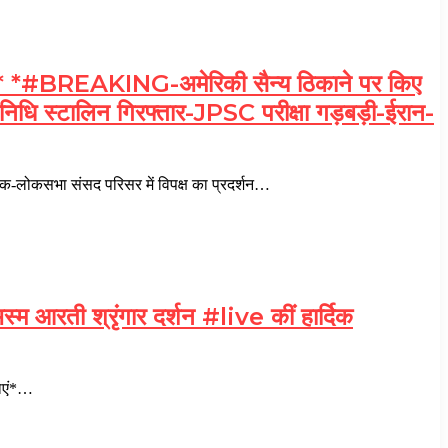
BREAKING-अमेरिकी सैन्य ठिकाने पर किए
दयनिधि स्टालिन गिरफ्तार-JPSC परीक्षा गड़बड़ी-ईरान-
कसभा संसद परिसर में विपक्ष का प्रदर्शन…
म आरती श्रृंगार दर्शन #live कीं हार्दिक
नाएं*…