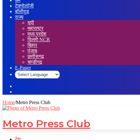
धर्म
टेक्नोलॉजी
बॉलीवुड
राज्य
यूपी
महाराष्ट्र
मध्य प्रदेश
दिल्ली NCR
बिहार
पंजाब
छत्तीसगढ़
चण्डीगढ़
E-Paper
Sidebar
Log
In
Home
/
Metro Press Club
Metro Press Club
देश