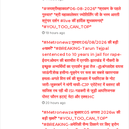
*#जयश्रीमहाकाल*06-08-2026* *श्रावण के पहले
गुरुवार* *श्री महाकालेश्वर ज्योतिर्लिंग जी के भस्म आरती
श्रृंगार दर्शन #live कीं हार्दिक शुभकामनाएं*
*#YOU_TOO_CAN_TOP*
19 hours ago
*#Metronewz:गुरुवार:06/08/2026 की बड़ी
eखबरें* *#BREAKING-Tarun Tejpal
sentenced to 10 years in jail for rape-
ईरान:ओमान की बातचीत में प्रगति-झारखंड में नौकरी के
इच्छुक अभ्यर्थियों का प्रदर्शन हुआ तेज -@बांग्लादेश वापस
जाऊंगी:शेख हसीना-यूक्रेन पर रूस का सबसे खतरनाक
हमला-अगले वित्त वर्ष की शुरुआत में प्लास्टिक के नोट
जारी-जुकरबर्ग ने मांगी माफी-CJP प्रोटेस्ट में ब्लास्ट की
साजिश रच रही थी ISI-गडकरी से जुड़ी आपत्तिजनक
पोस्ट फौरन हटाएं: मेटा और एक्स:HC
20 hours ago
*#Metronewze:बुधवार:05 अगस्त 2026w की
बड़ी ख़बरें* *#YOU_TOO_CAN_TOP*
*#BREAKING-अमेरिकी सैन्य ठिकाने पर किए ड्रोन