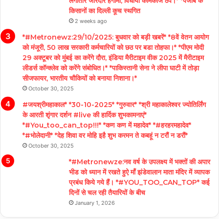
लगातार जोरदार हंगामा, विधायी कामकाज ठप।* *पंजाब के
किसानों का दिल्ली कूच स्थगित
2 weeks ago
*#Metronewz:29/10/2025: बुधवार को बड़ी खबरें* *8वें वेतन आयोग
को मंजूरी, 50 लाख सरकारी कर्मचारियों को छठ पर बडा तोहफा।* *पीएम मोदी
29 अक्टूबर को मुंबई का करेंगे दौरा, इंडिया मैरीटाइम वीक 2025 में मैरीटाइम
लीडर्स कॉन्क्लेव को करेंगे संबोधित।* *पाकिस्तानी सेना ने लीपा घाटी में तोड़ा
सीजफायर, भारतीय चौकियों को बनाया निशाना।*
October 30, 2025
#जयश्रीमहाकाल* *30-10-2025* *गुरुवार* *श्री महाकालेश्वर ज्योतिर्लिंग
के आरती शृंगार दर्शन #live की हार्दिक शुभकामनाएं*
*#You_too_can_top!!!* *कण कण में महादेव* *#हरहरमहादेव*
*#भोलेदानी* *देह शिवा वर मोहि इहै शुभ करमन ते कबहूं न टरौं न डरौं*
October 30, 2025
*#Metronewze:नव वर्ष के उपलक्ष्य में भक्तों की अपार
भीड को ध्यान में रखते हुऐ माँ झंडेवालान माता मंदिर में व्यापक
प्रबंध किये गये हैं। *#YOU_TOO_CAN_TOP* कई
दिनों से चल रही तैयारियों के बीच
January 1, 2026