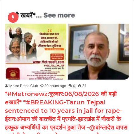
Metro Press Club
20 hours ago
0
31
*#Metronewz:गुरुवार:06/08/2026 की बड़ी
eखबरें* *#BREAKING-Tarun Tejpal
sentenced to 10 years in jail for rape-
ईरान:ओमान की बातचीत में प्रगति-झारखंड में नौकरी के
इच्छुक अभ्यर्थियों का प्रदर्शन हुआ तेज -@बांग्लादेश वापस