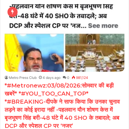
Metro Press Club
4 days ago
0
981,124
*#Metronewz:03/08/2026:सोमवार की बड़ी
खबरें* *#YOU_TOO_CAN_TOP*
*#BREAKING-दीपके ने साफ किया कि उनका चुनाव
लड़ने का कोई इरादा नहीं -पहलवान यौन शोषण केस में
बृजभूषण सिंह बरी-48 घंटे में 40 SHO के तबादले; अब
DCP और स्पेशल CP पर ‘नजर’