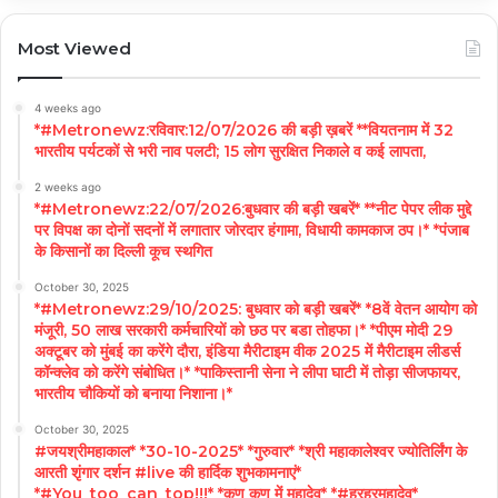
Most Viewed
4 weeks ago
*#Metronewz:रविवार:12/07/2026 की बड़ी ख़बरें **वियतनाम में 32
भारतीय पर्यटकों से भरी नाव पलटी; 15 लोग सुरक्षित निकाले व कई लापता,
2 weeks ago
*#Metronewz:22/07/2026:बुधवार की बड़ी खबरें* **नीट पेपर लीक मुद्दे
पर विपक्ष का दोनों सदनों में लगातार जोरदार हंगामा, विधायी कामकाज ठप।* *पंजाब
के किसानों का दिल्ली कूच स्थगित
October 30, 2025
*#Metronewz:29/10/2025: बुधवार को बड़ी खबरें* *8वें वेतन आयोग को
मंजूरी, 50 लाख सरकारी कर्मचारियों को छठ पर बडा तोहफा।* *पीएम मोदी 29
अक्टूबर को मुंबई का करेंगे दौरा, इंडिया मैरीटाइम वीक 2025 में मैरीटाइम लीडर्स
कॉन्क्लेव को करेंगे संबोधित।* *पाकिस्तानी सेना ने लीपा घाटी में तोड़ा सीजफायर,
भारतीय चौकियों को बनाया निशाना।*
October 30, 2025
#जयश्रीमहाकाल* *30-10-2025* *गुरुवार* *श्री महाकालेश्वर ज्योतिर्लिंग के
आरती शृंगार दर्शन #live की हार्दिक शुभकामनाएं*
*#You_too_can_top!!!* *कण कण में महादेव* *#हरहरमहादेव*