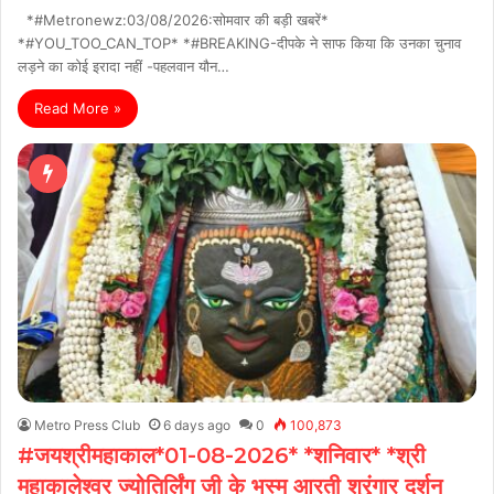
*#Metronewz:03/08/2026:सोमवार की बड़ी खबरें*
*#YOU_TOO_CAN_TOP* *#BREAKING-दीपके ने साफ किया कि उनका चुनाव
लड़ने का कोई इरादा नहीं -पहलवान यौन…
Read More »
Metro Press Club
6 days ago
0
100,873
#जयश्रीमहाकाल*01-08-2026* *शनिवार* *श्री
महाकालेश्वर ज्योतिर्लिंग जी के भस्म आरती श्रृंगार दर्शन