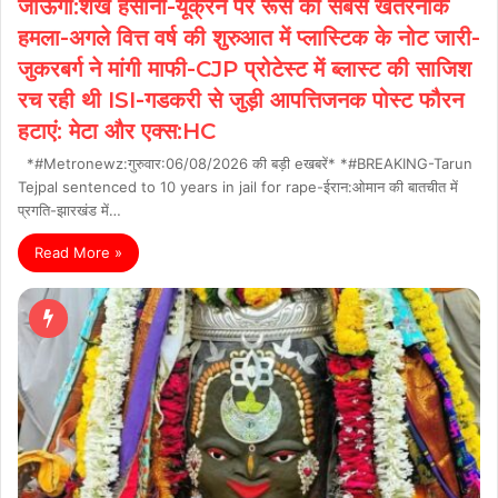
जाऊंगी:शेख हसीना-यूक्रेन पर रूस का सबसे खतरनाक
हमला-अगले वित्त वर्ष की शुरुआत में प्लास्टिक के नोट जारी-
जुकरबर्ग ने मांगी माफी-CJP प्रोटेस्ट में ब्लास्ट की साजिश
रच रही थी ISI-गडकरी से जुड़ी आपत्तिजनक पोस्ट फौरन
हटाएं: मेटा और एक्स:HC
*#Metronewz:गुरुवार:06/08/2026 की बड़ी eखबरें* *#BREAKING-Tarun
Tejpal sentenced to 10 years in jail for rape-ईरान:ओमान की बातचीत में
प्रगति-झारखंड में…
Read More »