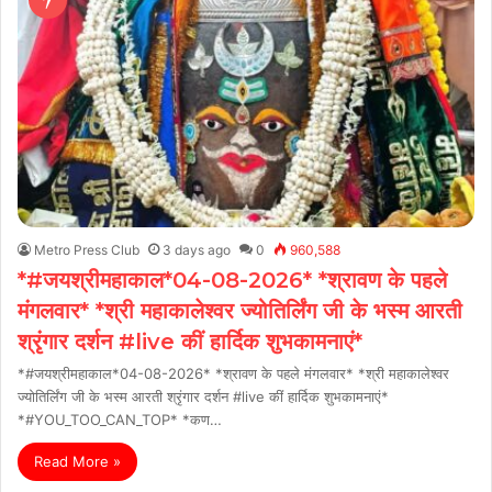
Metro Press Club
3 days ago
0
960,588
*#जयश्रीमहाकाल*04-08-2026* *श्रावण के पहले
मंगलवार* *श्री महाकालेश्वर ज्योतिर्लिंग जी के भस्म आरती
श्रृंगार दर्शन #live कीं हार्दिक शुभकामनाएं*
*#जयश्रीमहाकाल*04-08-2026* *श्रावण के पहले मंगलवार* *श्री महाकालेश्वर
ज्योतिर्लिंग जी के भस्म आरती श्रृंगार दर्शन #live कीं हार्दिक शुभकामनाएं*
*#YOU_TOO_CAN_TOP* *कण…
Read More »