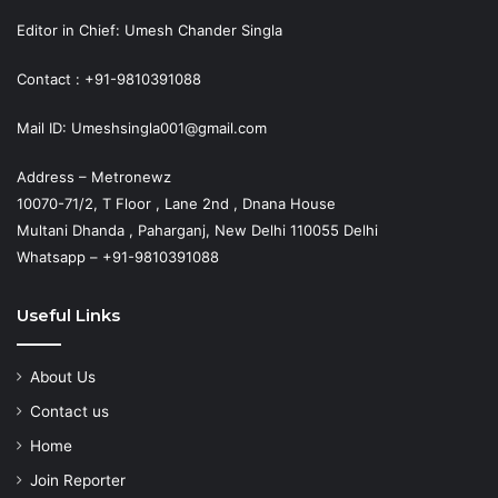
Editor in Chief: Umesh Chander Singla
Contact : +91-9810391088
Mail ID: Umeshsingla001@gmail.com
Address – Metronewz
10070-71/2, T Floor , Lane 2nd , Dnana House
Multani Dhanda , Paharganj, New Delhi 110055 Delhi
Whatsapp – +91-9810391088
Useful Links
About Us
Contact us
Home
Join Reporter