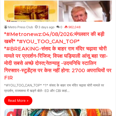
Metro Press Club
3 days ago
0
962,048
*#Metronewz:04/08/2026:मंगलवार की बड़ी
खबरें* *#YOU_TOO_CAN_TOP*
*#BREAKING-संसद के बाहर राम मंदिर चढ़ावा चोरी
मामले पर प्रदर्शन-रिजिज; विपक्ष घड़ियाली आंसू बहा रहा-
मोदी सबसे अच्छे दोस्त;नेतन्याहू -उदयनिधि स्टालिन
गिरफ्तार-स्टूडेंट्स पर केस नहीं होगा: 2700 अपराधियों पर
FIR
*#YOU_TOO_CAN_TOP* *1* संसद के बाहर राम मंदिर चढ़ावा चोरी मामले पर
प्रदर्शन, राज्यसभा में खड़गे बोले- ED और CBI कहां…
Read More »