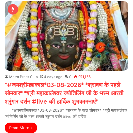
Metro Press Club
4 days ago
0
971,156
*#जयश्रीमहाकाल*03-08-2026* *श्रावण के पहले
सोमवार* *श्री महाकालेश्वर ज्योतिर्लिंग जी के भस्म आरती
श्रृंगार दर्शन #live कीं हार्दिक शुभकामनाएं*
*#जयश्रीमहाकाल*03-08-2026* *श्रावण के पहले सोमवार* *श्री महाकालेश्वर
ज्योतिर्लिंग जी के भस्म आरती श्रृंगार दर्शन #live कीं हार्दिक…
Read More »