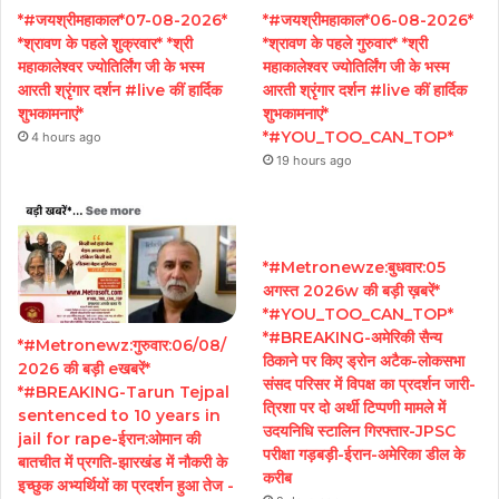
*#जयश्रीमहाकाल*07-08-2026*
*#जयश्रीमहाकाल*06-08-2026*
*श्रावण के पहले शुक्रवार* *श्री
*श्रावण के पहले गुरुवार* *श्री
महाकालेश्वर ज्योतिर्लिंग जी के भस्म
महाकालेश्वर ज्योतिर्लिंग जी के भस्म
आरती श्रृंगार दर्शन #live कीं हार्दिक
आरती श्रृंगार दर्शन #live कीं हार्दिक
शुभकामनाएं*
शुभकामनाएं*
*#YOU_TOO_CAN_TOP*
4 hours ago
19 hours ago
*#Metronewze:बुधवार:05
अगस्त 2026w की बड़ी ख़बरें*
*#YOU_TOO_CAN_TOP*
*#BREAKING-अमेरिकी सैन्य
*#Metronewz:गुरुवार:06/08/
ठिकाने पर किए ड्रोन अटैक-लोकसभा
2026 की बड़ी eखबरें*
संसद परिसर में विपक्ष का प्रदर्शन जारी-
*#BREAKING-Tarun Tejpal
त्रिशा पर दो अर्थी टिप्पणी मामले में
sentenced to 10 years in
उदयनिधि स्टालिन गिरफ्तार-JPSC
jail for rape-ईरान:ओमान की
परीक्षा गड़बड़ी-ईरान-अमेरिका डील के
बातचीत में प्रगति-झारखंड में नौकरी के
करीब
इच्छुक अभ्यर्थियों का प्रदर्शन हुआ तेज -