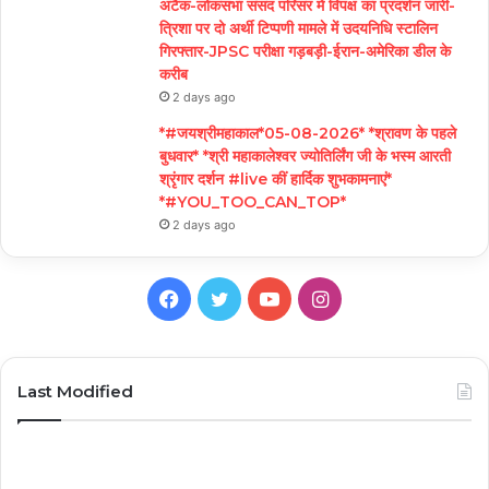
अटैक-लोकसभा संसद परिसर में विपक्ष का प्रदर्शन जारी-
त्रिशा पर दो अर्थी टिप्पणी मामले में उदयनिधि स्टालिन
गिरफ्तार-JPSC परीक्षा गड़बड़ी-ईरान-अमेरिका डील के
करीब
2 days ago
*#जयश्रीमहाकाल*05-08-2026* *श्रावण के पहले
बुधवार* *श्री महाकालेश्वर ज्योतिर्लिंग जी के भस्म आरती
श्रृंगार दर्शन #live कीं हार्दिक शुभकामनाएं*
*#YOU_TOO_CAN_TOP*
2 days ago
Facebook
Twitter
YouTube
Instagram
Last Modified