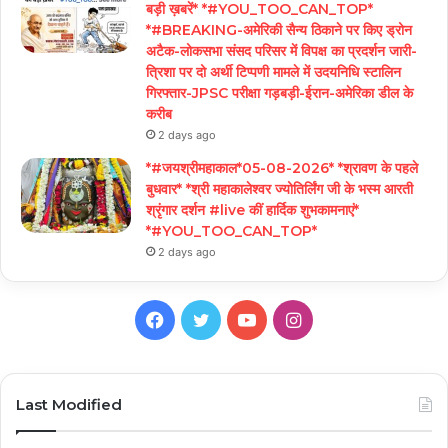
बड़ी ख़बरें* *#YOU_TOO_CAN_TOP*
*#BREAKING-अमेरिकी सैन्य ठिकाने पर किए ड्रोन
अटैक-लोकसभा संसद परिसर में विपक्ष का प्रदर्शन जारी-
त्रिशा पर दो अर्थी टिप्पणी मामले में उदयनिधि स्टालिन
गिरफ्तार-JPSC परीक्षा गड़बड़ी-ईरान-अमेरिका डील के
करीब
2 days ago
*#जयश्रीमहाकाल*05-08-2026* *श्रावण के पहले
बुधवार* *श्री महाकालेश्वर ज्योतिर्लिंग जी के भस्म आरती
श्रृंगार दर्शन #live कीं हार्दिक शुभकामनाएं*
*#YOU_TOO_CAN_TOP*
2 days ago
Facebook
Twitter
YouTube
Instagram
Last Modified