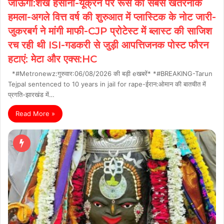
जाऊंगी:शेख हसीना-यूक्रेन पर रूस का सबसे खतरनाक
हमला-अगले वित्त वर्ष की शुरुआत में प्लास्टिक के नोट जारी-
जुकरबर्ग ने मांगी माफी-CJP प्रोटेस्ट में ब्लास्ट की साजिश
रच रही थी ISI-गडकरी से जुड़ी आपत्तिजनक पोस्ट फौरन
हटाएं: मेटा और एक्स:HC
*#Metronewz:गुरुवार:06/08/2026 की बड़ी eखबरें* *#BREAKING-Tarun
Tejpal sentenced to 10 years in jail for rape-ईरान:ओमान की बातचीत में
प्रगति-झारखंड में…
Read More »