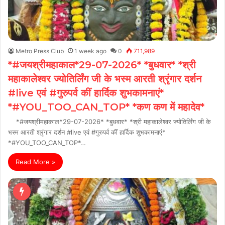
Metro Press Club
1 week ago
0
711,989
*#जयश्रीमहाकाल*29-07-2026* *बुधवार* *श्री
महाकालेश्वर ज्योतिर्लिंग जी के भस्म आरती श्रृंगार दर्शन
#live एवं #गुरुपर्व कीं हार्दिक शुभकामनाएं*
*#YOU_TOO_CAN_TOP* *कण कण में महादेव*
*#जयश्रीमहाकाल*29-07-2026* *बुधवार* *श्री महाकालेश्वर ज्योतिर्लिंग जी के
भस्म आरती श्रृंगार दर्शन #live एवं #गुरुपर्व कीं हार्दिक शुभकामनाएं*
*#YOU_TOO_CAN_TOP*…
Read More »