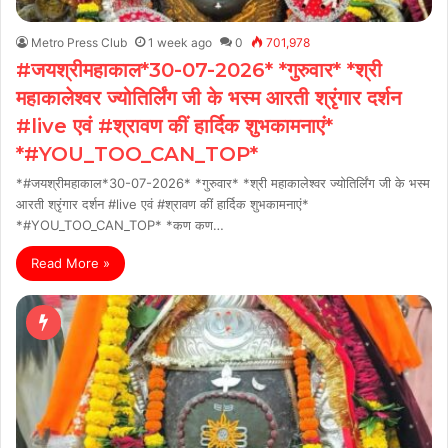
Metro Press Club
1 week ago
0
701,978
#जयश्रीमहाकाल*30-07-2026* *गुरुवार* *श्री
महाकालेश्वर ज्योतिर्लिंग जी के भस्म आरती श्रृंगार दर्शन
#live एवं #श्रावण कीं हार्दिक शुभकामनाएं*
*#YOU_TOO_CAN_TOP*
*#जयश्रीमहाकाल*30-07-2026* *गुरुवार* *श्री महाकालेश्वर ज्योतिर्लिंग जी के भस्म
आरती श्रृंगार दर्शन #live एवं #श्रावण कीं हार्दिक शुभकामनाएं*
*#YOU_TOO_CAN_TOP* *कण कण…
Read More »