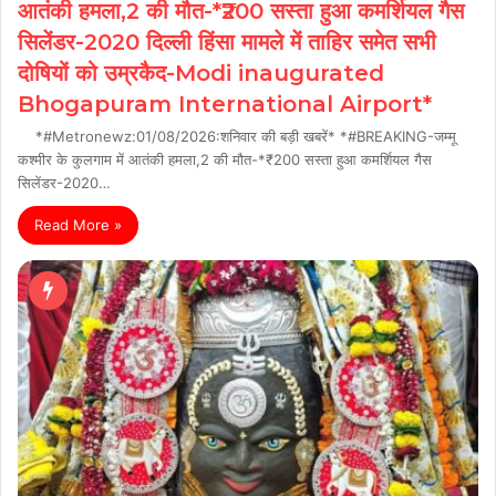
आतंकी हमला,2 की मौत-*₹200 सस्ता हुआ कमर्शियल गैस
सिलेंडर-2020 दिल्ली हिंसा मामले में ताहिर समेत सभी
दोषियों को उम्रकैद-Modi inaugurated
Bhogapuram International Airport*
*#Metronewz:01/08/2026:शनिवार की बड़ी खबरें* *#BREAKING-जम्मू
कश्मीर के कुलगाम में आतंकी हमला,2 की मौत-*₹200 सस्ता हुआ कमर्शियल गैस
सिलेंडर-2020…
Read More »