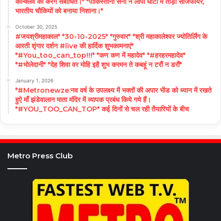
कॉन्क्लेव को करेंगे संबोधित।* *पाकिस्तानी सेना ने लीपा घाटी में तोड़ा सीजफायर,
भारतीय चौकियों को बनाया निशाना।*
October 30, 2025
#जयश्रीमहाकाल* *30-10-2025* *गुरुवार* *श्री महाकालेश्वर ज्योतिर्लिंग के
आरती शृंगार दर्शन #live की हार्दिक शुभकामनाएं*
*#You_too_can_top!!!* *कण कण में महादेव* *#हरहरमहादेव*
*#भोलेदानी* *देह शिवा वर मोहि इहै शुभ करमन ते कबहूं न टरौं न डरौं*
January 1, 2026
*#Metronewze:नव वर्ष के उपलक्ष्य में भक्तों की अपार भीड को ध्यान में रखते
हुऐ माँ झंडेवालान माता मंदिर में व्यापक प्रबंध किये गये हैं।
*#YOU_TOO_CAN_TOP* कई दिनों से चल रही तैयारियों के बीच
Metro Press Club