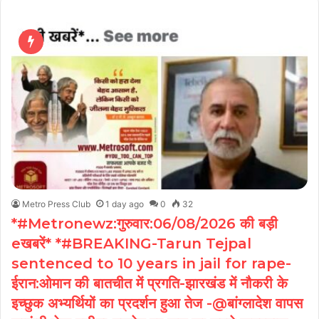
Metro Press Club
1 day ago
0
32
*#Metronewz:गुरुवार:06/08/2026 की बड़ी
eखबरें* *#BREAKING-Tarun Tejpal
sentenced to 10 years in jail for rape-
ईरान:ओमान की बातचीत में प्रगति-झारखंड में नौकरी के
इच्छुक अभ्यर्थियों का प्रदर्शन हुआ तेज -@बांग्लादेश वापस