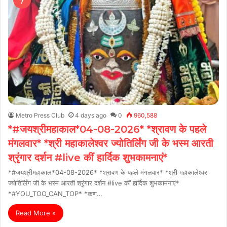
Metro Press Club
4 days ago
0
960,588
*#जयश्रीमहाकाल*04-08-2026* *श्रावण के पहले
मंगलवार* *श्री महाकालेश्वर ज्योतिर्लिंग जी के भस्म आरती
श्रृंगार दर्शन #live कीं हार्दिक शुभकामनाएं*
*#जयश्रीमहाकाल*04-08-2026* *श्रावण के पहले मंगलवार* *श्री महाकालेश्वर
ज्योतिर्लिंग जी के भस्म आरती श्रृंगार दर्शन #live कीं हार्दिक शुभकामनाएं*
*#YOU_TOO_CAN_TOP* *कण…
Read More »