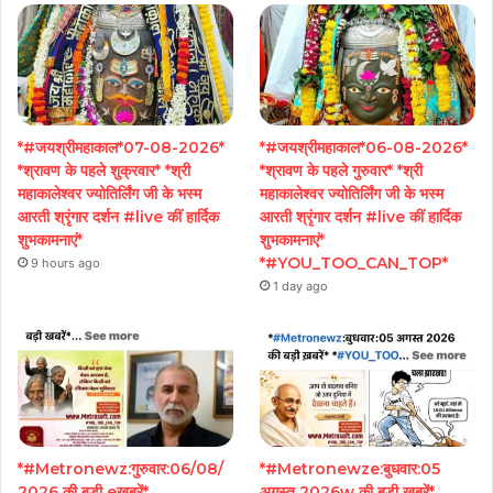
*#जयश्रीमहाकाल*07-08-2026*
*#जयश्रीमहाकाल*06-08-2026*
*श्रावण के पहले शुक्रवार* *श्री
*श्रावण के पहले गुरुवार* *श्री
महाकालेश्वर ज्योतिर्लिंग जी के भस्म
महाकालेश्वर ज्योतिर्लिंग जी के भस्म
आरती श्रृंगार दर्शन #live कीं हार्दिक
आरती श्रृंगार दर्शन #live कीं हार्दिक
शुभकामनाएं*
शुभकामनाएं*
*#YOU_TOO_CAN_TOP*
9 hours ago
1 day ago
*#Metronewz:गुरुवार:06/08/
*#Metronewze:बुधवार:05
2026 की बड़ी eखबरें*
अगस्त 2026w की बड़ी ख़बरें*