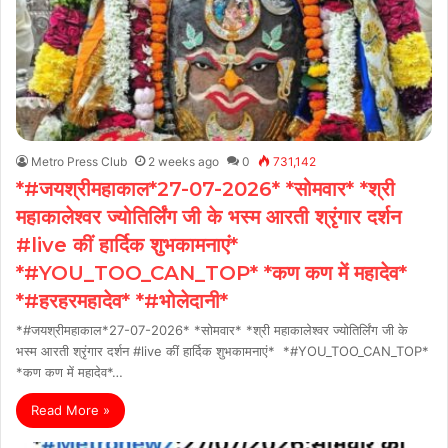
Metro Press Club
2 weeks ago
0
731,142
*#जयश्रीमहाकाल*27-07-2026* *सोमवार* *श्री
महाकालेश्वर ज्योतिर्लिंग जी के भस्म आरती श्रृंगार दर्शन
#live कीं हार्दिक शुभकामनाएं*
*#YOU_TOO_CAN_TOP* *कण कण में महादेव*
*#हरहरमहादेव* *#भोलेदानी*
*#जयश्रीमहाकाल*27-07-2026* *सोमवार* *श्री महाकालेश्वर ज्योतिर्लिंग जी के
भस्म आरती श्रृंगार दर्शन #live कीं हार्दिक शुभकामनाएं* *#YOU_TOO_CAN_TOP*
*कण कण में महादेव*…
Read More »