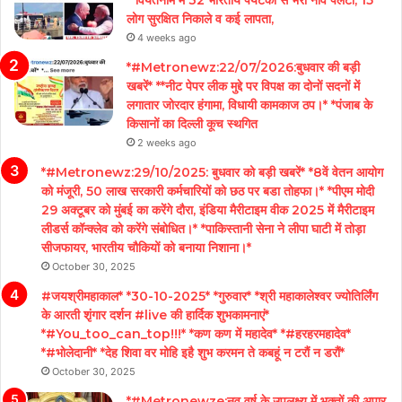
**वियतनाम में 32 भारतीय पर्यटकों से भरी नाव पलटी; 15
लोग सुरक्षित निकाले व कई लापता,
4 weeks ago
*#Metronewz:22/07/2026:बुधवार की बड़ी
खबरें* **नीट पेपर लीक मुद्दे पर विपक्ष का दोनों सदनों में
लगातार जोरदार हंगामा, विधायी कामकाज ठप।* *पंजाब के
किसानों का दिल्ली कूच स्थगित
2 weeks ago
*#Metronewz:29/10/2025: बुधवार को बड़ी खबरें* *8वें वेतन आयोग
को मंजूरी, 50 लाख सरकारी कर्मचारियों को छठ पर बडा तोहफा।* *पीएम मोदी
29 अक्टूबर को मुंबई का करेंगे दौरा, इंडिया मैरीटाइम वीक 2025 में मैरीटाइम
लीडर्स कॉन्क्लेव को करेंगे संबोधित।* *पाकिस्तानी सेना ने लीपा घाटी में तोड़ा
सीजफायर, भारतीय चौकियों को बनाया निशाना।*
October 30, 2025
#जयश्रीमहाकाल* *30-10-2025* *गुरुवार* *श्री महाकालेश्वर ज्योतिर्लिंग
के आरती शृंगार दर्शन #live की हार्दिक शुभकामनाएं*
*#You_too_can_top!!!* *कण कण में महादेव* *#हरहरमहादेव*
*#भोलेदानी* *देह शिवा वर मोहि इहै शुभ करमन ते कबहूं न टरौं न डरौं*
October 30, 2025
*#Metronewze:नव वर्ष के उपलक्ष्य में भक्तों की अपार