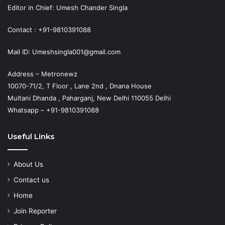
Editor in Chief: Umesh Chander Singla
Contact : +91-9810391088
Mail ID: Umeshsingla001@gmail.com
Address – Metronewz
10070-71/2, T Floor , Lane 2nd , Dnana House
Multani Dhanda , Paharganj, New Delhi 110055 Delhi
Whatsapp – +91-9810391088
Useful Links
About Us
Contact us
Home
Join Reporter