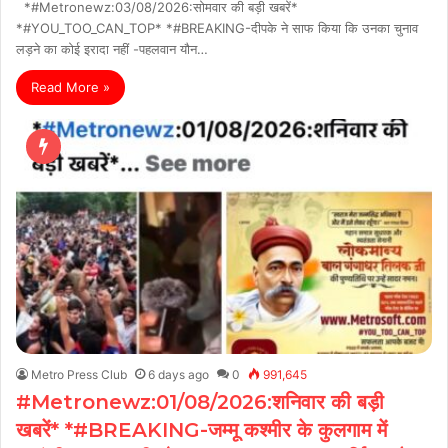
*#Metronewz:03/08/2026:सोमवार की बड़ी खबरें*
*#YOU_TOO_CAN_TOP* *#BREAKING-दीपके ने साफ किया कि उनका चुनाव
लड़ने का कोई इरादा नहीं -पहलवान यौन…
Read More »
Metro Press Club
6 days ago
0
991,645
#Metronewz:01/08/2026:शनिवार की बड़ी
खबरें* *#BREAKING-जम्मू कश्मीर के कुलगाम में