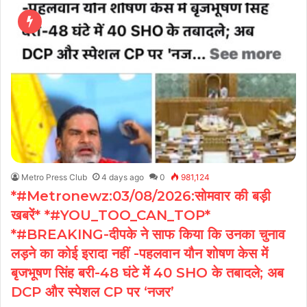
Metro Press Club
4 days ago
0
981,124
*#Metronewz:03/08/2026:सोमवार की बड़ी
खबरें* *#YOU_TOO_CAN_TOP*
*#BREAKING-दीपके ने साफ किया कि उनका चुनाव
लड़ने का कोई इरादा नहीं -पहलवान यौन शोषण केस में
बृजभूषण सिंह बरी-48 घंटे में 40 SHO के तबादले; अब
DCP और स्पेशल CP पर ‘नजर’