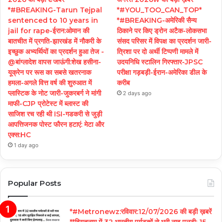
*#BREAKING-Tarun Tejpal
*#YOU_TOO_CAN_TOP*
sentenced to 10 years in
*#BREAKING-अमेरिकी सैन्य
jail for rape-ईरान:ओमान की
ठिकाने पर किए ड्रोन अटैक-लोकसभा
बातचीत में प्रगति-झारखंड में नौकरी के
संसद परिसर में विपक्ष का प्रदर्शन जारी-
इच्छुक अभ्यर्थियों का प्रदर्शन हुआ तेज -
त्रिशा पर दो अर्थी टिप्पणी मामले में
@बांग्लादेश वापस जाऊंगी:शेख हसीना-
उदयनिधि स्टालिन गिरफ्तार-JPSC
यूक्रेन पर रूस का सबसे खतरनाक
परीक्षा गड़बड़ी-ईरान-अमेरिका डील के
हमला-अगले वित्त वर्ष की शुरुआत में
करीब
प्लास्टिक के नोट जारी-जुकरबर्ग ने मांगी
2 days ago
माफी-CJP प्रोटेस्ट में ब्लास्ट की
साजिश रच रही थी ISI-गडकरी से जुड़ी
आपत्तिजनक पोस्ट फौरन हटाएं: मेटा और
एक्स:HC
1 day ago
Popular Posts
*#Metronewz:रविवार:12/07/2026 की बड़ी ख़बरें