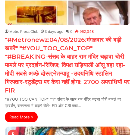
Metro Press Club
3 days ago
0
962,048
*#Metronewz:04/08/2026:मंगलवार की बड़ी
खबरें* *#YOU_TOO_CAN_TOP*
*#BREAKING-संसद के बाहर राम मंदिर चढ़ावा चोरी
मामले पर प्रदर्शन-रिजिज; विपक्ष घड़ियाली आंसू बहा रहा-
मोदी सबसे अच्छे दोस्त;नेतन्याहू -उदयनिधि स्टालिन
गिरफ्तार-स्टूडेंट्स पर केस नहीं होगा: 2700 अपराधियों पर
FIR
*#YOU_TOO_CAN_TOP* *1* संसद के बाहर राम मंदिर चढ़ावा चोरी मामले पर
प्रदर्शन, राज्यसभा में खड़गे बोले- ED और CBI कहां…
Read More »