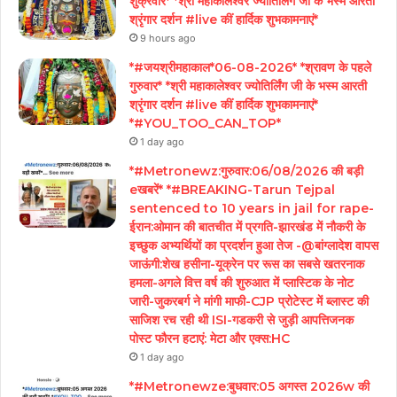
शुक्रवार* *श्री महाकालेश्वर ज्योतिर्लिंग जी के भस्म आरती
श्रृंगार दर्शन #live कीं हार्दिक शुभकामनाएं*
9 hours ago
*#जयश्रीमहाकाल*06-08-2026* *श्रावण के पहले
गुरुवार* *श्री महाकालेश्वर ज्योतिर्लिंग जी के भस्म आरती
श्रृंगार दर्शन #live कीं हार्दिक शुभकामनाएं*
*#YOU_TOO_CAN_TOP*
1 day ago
*#Metronewz:गुरुवार:06/08/2026 की बड़ी
eखबरें* *#BREAKING-Tarun Tejpal
sentenced to 10 years in jail for rape-
ईरान:ओमान की बातचीत में प्रगति-झारखंड में नौकरी के
इच्छुक अभ्यर्थियों का प्रदर्शन हुआ तेज -@बांग्लादेश वापस
जाऊंगी:शेख हसीना-यूक्रेन पर रूस का सबसे खतरनाक
हमला-अगले वित्त वर्ष की शुरुआत में प्लास्टिक के नोट
जारी-जुकरबर्ग ने मांगी माफी-CJP प्रोटेस्ट में ब्लास्ट की
साजिश रच रही थी ISI-गडकरी से जुड़ी आपत्तिजनक
पोस्ट फौरन हटाएं: मेटा और एक्स:HC
1 day ago
*#Metronewze:बुधवार:05 अगस्त 2026w की