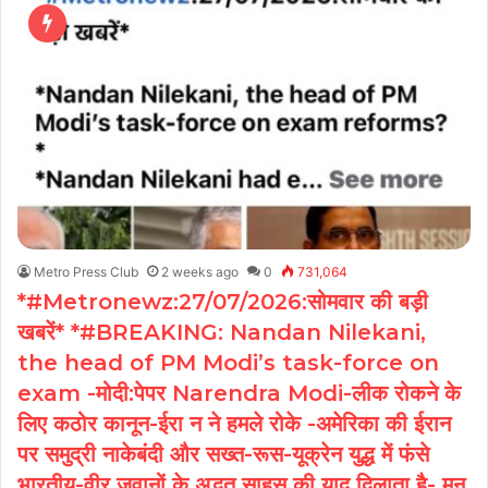
Metro Press Club
2 weeks ago
0
731,064
*#Metronewz:27/07/2026:सोमवार की बड़ी
खबरें* *#BREAKING: Nandan Nilekani,
the head of PM Modi’s task-force on
exam -मोदी:पेपर Narendra Modi-लीक रोकने के
लिए कठोर कानून-ईरा न ने हमले रोके -अमेरिका की ईरान
पर समुद्री नाकेबंदी और सख्त-रूस-यूक्रेन युद्ध में फंसे
भारतीय-वीर जवानों के अद्भुत साहस की याद दिलाता है- मन