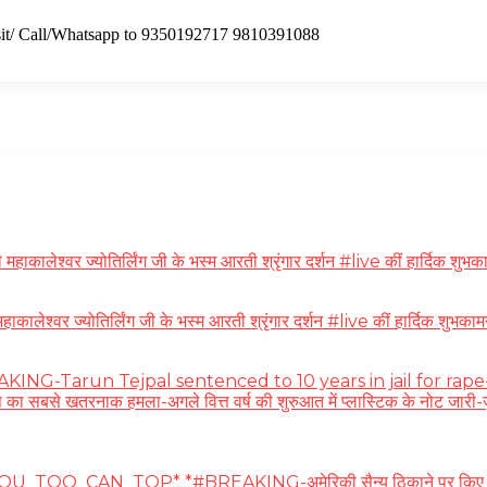
isit/ Call/Whatsapp to 9350192717 9810391088
ेश्वर ज्योतिर्लिंग जी के भस्म आरती श्रृंगार दर्शन #live कीं हार्दिक शुभका
ाकालेश्वर ज्योतिर्लिंग जी के भस्म आरती श्रृंगार दर्शन #live कीं हार
-Tarun Tejpal sentenced to 10 years in jail for rape-ईरान:ओमान क
का सबसे खतरनाक हमला-अगले वित्त वर्ष की शुरुआत में प्लास्टिक के नोट जारी-जुक
_TOO_CAN_TOP* *#BREAKING-अमेरिकी सैन्य ठिकाने पर किए ड्रोन अटैक