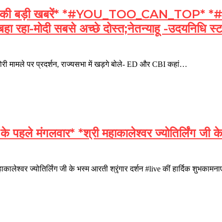
बड़ी खबरें* *#YOU_TOO_CAN_TOP* *#BREAK
 बहा रहा-मोदी सबसे अच्छे दोस्त;नेतन्याहू -उदयनिधि स
मले पर प्रदर्शन, राज्यसभा में खड़गे बोले- ED और CBI कहां…
 मंगलवार* *श्री महाकालेश्वर ज्योतिर्लिंग जी के भस
ाकालेश्वर ज्योतिर्लिंग जी के भस्म आरती श्रृंगार दर्शन #live कीं हार्द