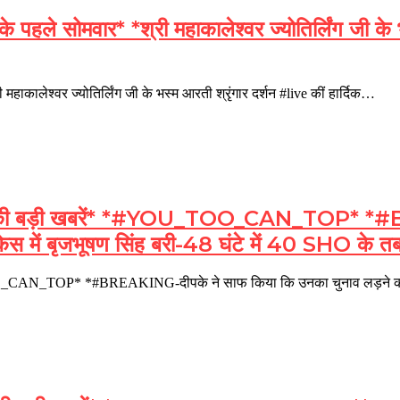
सोमवार* *श्री महाकालेश्वर ज्योतिर्लिंग जी के भस्
ेश्वर ज्योतिर्लिंग जी के भस्म आरती श्रृंगार दर्शन #live कीं हार्दिक…
बड़ी खबरें* *#YOU_TOO_CAN_TOP* *#BREA
 केस में बृजभूषण सिंह बरी-48 घंटे में 40 SHO क
_CAN_TOP* *#BREAKING-दीपके ने साफ किया कि उनका चुनाव लड़ने का 