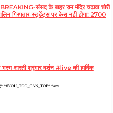
ING-संसद के बाहर राम मंदिर चढ़ावा चोरी
्टालिन गिरफ्तार-स्टूडेंट्स पर केस नहीं होगा: 2700
्म आरती श्रृंगार दर्शन #live कीं हार्दिक
िक शुभकामनाएं* *#YOU_TOO_CAN_TOP* *कण…