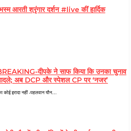
म आरती श्रृंगार दर्शन #live कीं हार्दिक
KING-दीपके ने साफ किया कि उनका चुनाव
े तबादले; अब DCP और स्पेशल CP पर ‘नजर’
कोई इरादा नहीं -पहलवान यौन…