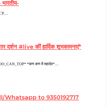
3 भारतीय-
ल-NCP…
र दर्शन #live कीं हार्दिक शुभकामनाएं*
*#YOU_TOO_CAN_TOP* *कण कण में महादेव*…
all/Whatsapp to 9350192717