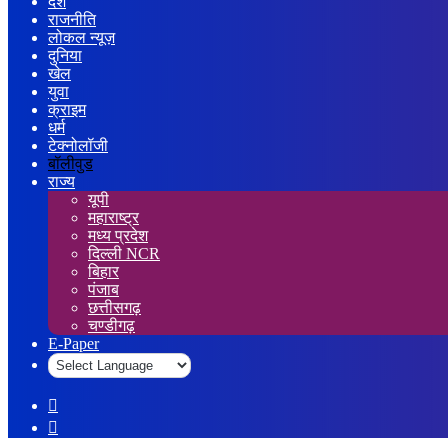
देश
राजनीति
लोकल न्यूज़
दुनिया
खेल
युवा
क्राइम
धर्म
टेक्नोलॉजी
बॉलीवुड
राज्य
यूपी
महाराष्ट्र
मध्य प्रदेश
दिल्ली NCR
बिहार
पंजाब
छत्तीसगढ़
चण्डीगढ़
E-Paper
Sidebar
Log
In