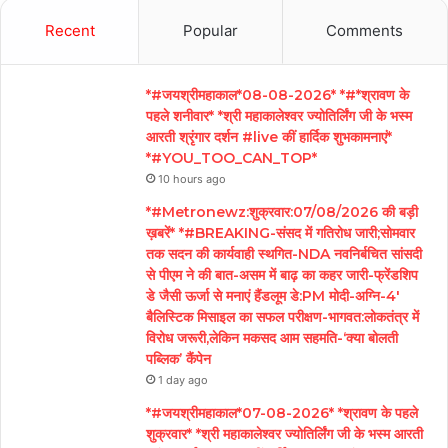
Recent
Popular
Comments
*#जयश्रीमहाकाल*08-08-2026* *#*श्रावण के
पहले शनीवार* *श्री महाकालेश्वर ज्योतिर्लिंग जी के भस्म
आरती श्रृंगार दर्शन #live कीं हार्दिक शुभकामनाएं*
*#YOU_TOO_CAN_TOP*
10 hours ago
*#Metronewz:शुक्रवार:07/08/2026 की बड़ी
ख़बरें* *#BREAKING-संसद में गतिरोध जारी;सोमवार
तक सदन की कार्यवाही स्थगित-NDA नवनिर्बचित सांसदी
से पीएम ने की बात-असम में बाढ़ का कहर जारी-फ्रेंडशिप
डे जैसी ऊर्जा से मनाएं हैंडलूम डे:PM मोदी-अग्नि-4′
बैलिस्टिक मिसाइल का सफल परीक्षण-भागवत:लोकतंत्र में
विरोध जरूरी,लेकिन मकसद आम सहमति-‘क्या बोलती
पब्लिक’ कैंपेन
1 day ago
*#जयश्रीमहाकाल*07-08-2026* *श्रावण के पहले
शुक्रवार* *श्री महाकालेश्वर ज्योतिर्लिंग जी के भस्म आरती