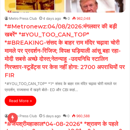
Metro Press Club
4 days ago
0
962,048
*#Metronewz:04/08/2026:मंगलवार की बड़ी
खबरें* *#YOU_TOO_CAN_TOP*
*#BREAKING-संसद के बाहर राम मंदिर चढ़ावा चोरी
मामले पर प्रदर्शन-रिजिज; विपक्ष घड़ियाली आंसू बहा रहा-
मोदी सबसे अच्छे दोस्त;नेतन्याहू -उदयनिधि स्टालिन
गिरफ्तार-स्टूडेंट्स पर केस नहीं होगा: 2700 अपराधियों पर
FIR
*#YOU_TOO_CAN_TOP* *1* संसद के बाहर राम मंदिर चढ़ावा चोरी मामले पर
प्रदर्शन, राज्यसभा में खड़गे बोले- ED और CBI कहां…
Read More »
Metro Press Club
5 days ago
0
960,588
*#जयश्रीमहाकाल*04-08-2026* *श्रावण के पहले