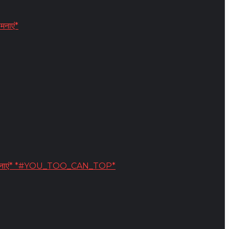
मनाएं*
्दिक शुभकामनाएं* *#YOU_TOO_CAN_TOP*