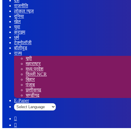
देश
राजनीति
लोकल न्यूज़
दुनिया
खेल
युवा
क्राइम
धर्म
टेक्नोलॉजी
बॉलीवुड
राज्य
यूपी
महाराष्ट्र
मध्य प्रदेश
दिल्ली NCR
बिहार
पंजाब
छत्तीसगढ़
चण्डीगढ़
E-Paper
Sidebar
Log
In