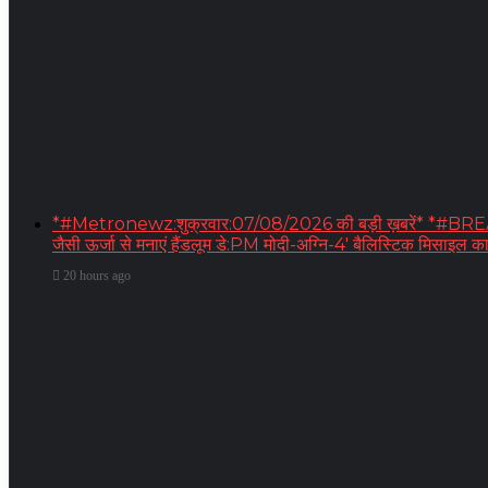
*#Metronewz:शुक्रवार:07/08/2026 की बड़ी ख़बरें* *#BREAKING-स
जैसी ऊर्जा से मनाएं हैंडलूम डे:PM मोदी-अग्नि-4′ बैलिस्टिक मिसाइल
20 hours ago