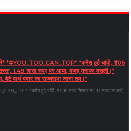
ं* *#YOU_TOO_CAN_TOP* *क्रैश हुई चांदी, ₹1.06
स्ता, 1.49 लाख रुपए पर आया; वजह मुनाफा वसूली।*
एम, बेटे पार्थ पवार का राज्यसभा जाना तय।*
CAN_TOP* *क्रैश हुई चांदी, ₹1.06 लाख गिरकर ₹2.93 लाख पर आई,