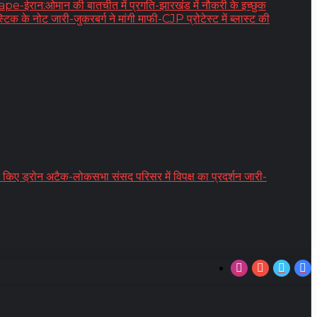
:ओमान की बातचीत में प्रगति-झारखंड में नौकरी के इच्छुक
िक के नोट जारी-जुकरबर्ग ने मांगी माफी-CJP प्रोटेस्ट में ब्लास्ट की
न अटैक-लोकसभा संसद परिसर में विपक्ष का प्रदर्शन जारी-
Instagram
YouTube
Twitter
Fa