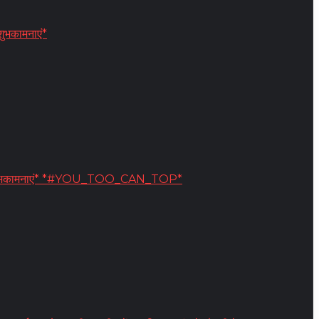
शुभकामनाएं*
 हार्दिक शुभकामनाएं* *#YOU_TOO_CAN_TOP*