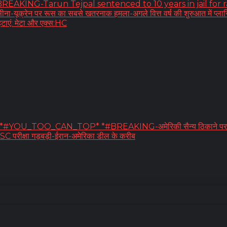
EAKING-Tarun Tejpal sentenced to 10 years in jail for rape-ईरान
ीना-यूक्रेन पर रूस का सबसे खतरनाक हमला-अगले वित्त वर्ष की शुरुआत में प्लास्ट
टाएं: मेटा और एक्स:HC
*#YOU_TOO_CAN_TOP* *#BREAKING-अमेरिकी सैन्य ठिकाने पर किए ड्रो
JPSC परीक्षा गड़बड़ी-ईरान-अमेरिका डील के करीब