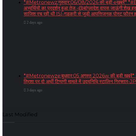
*#Metronewz:गुरुवार:06/08/2026 की बड़ी eखबरें* *#BR
अभ्यर्थियों का प्रदर्शन हुआ तेज -@बांग्लादेश वापस जाऊंगी:शेख हस
साजिश रच रही थी ISI-गडकरी से जुड़ी आपत्तिजनक पोस्ट फौरन ह
2 days ago
*#Metronewze:बुधवार:05 अगस्त 2026w की बड़ी ख़बरें* 
त्रिशा पर दो अर्थी टिप्पणी मामले में उदयनिधि स्टालिन गिरफ्तार-
3 days ago
Last Modified