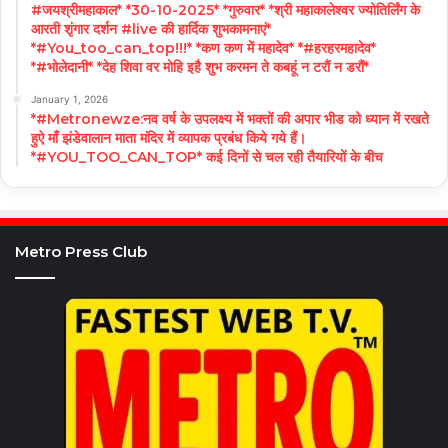
#जयश्रीमहाकाल* *30-10-2025* *गुरुवार* *श्री महाकालेश्वर ज्योतिर्लिंग के
आरती शृंगार दर्शन #live की हार्दिक शुभकामनाएं*
*#You_too_can_top!!!* *कण कण में महादेव* *#हरहरमहादेव*
*#भोलेदानी* *देह शिवा वर मोहि इहै शुभ करमन ते कबहूं न टरौं न डरौं*
January 1, 2026
*#Metronewze:नव वर्ष के उपलक्ष्य में भक्तों की अपार भीड को ध्यान में रखते
हुऐ माँ झंडेवालान माता मंदिर में व्यापक प्रबंध किये गये हैं।
*#YOU_TOO_CAN_TOP* कई दिनों से चल रही तैयारियों के बीच
Metro Press Club