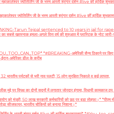
ेश्वर ज्योतिर्लिंग जी के भस्म आरती श्रृंगार दर्शन #live कीं हार्दिक शुभका
ाकालेश्वर ज्योतिर्लिंग जी के भस्म आरती श्रृंगार दर्शन #live कीं हार
-Tarun Tejpal sentenced to 10 years in jail for rape-ईरान:ओमान क
का सबसे खतरनाक हमला-अगले वित्त वर्ष की शुरुआत में प्लास्टिक के नोट जारी-जुक
_TOO_CAN_TOP* *#BREAKING-अमेरिकी सैन्य ठिकाने पर किए ड्रोन अटैक
ड़ी-ईरान-अमेरिका डील के करीब
भारतीय पर्यटकों से भरी नाव पलटी; 15 लोग सुरक्षित निकाले व कई लापता,
्दे पर विपक्ष का दोनों सदनों में लगातार जोरदार हंगामा, विधायी कामकाज ठप।
ो मंजूरी, 50 लाख सरकारी कर्मचारियों को छठ पर बडा तोहफा।* *पीएम मोदी 29 
में तोड़ा सीजफायर, भारतीय चौकियों को बनाया निशाना।*
र्लिंग के आरती शृंगार दर्शन #live की हार्दिक शुभकामनाएं* *#You_too_can