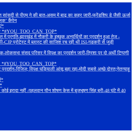
दी से पीएम ने की बात-असम में बाढ़ का कहर जारी-फ्रेंडशिप डे जैसी ऊर्जा
िक’ कैंपेन
एं*
शुभकामनाएं* *#YOU_TOO_CAN_TOP*
रगति-झारखंड में नौकरी के इच्छुक अभ्यर्थियों का प्रदर्शन हुआ तेज -
ी-CJP प्रोटेस्ट में ब्लास्ट की साजिश रच रही थी ISI-गडकरी से जुड़ी
संसद परिसर में विपक्ष का प्रदर्शन जारी-त्रिशा पर दो अर्थी टिप्पणी
शुभकामनाएं* *#YOU_TOO_CAN_TOP*
रिजिज; विपक्ष घड़ियाली आंसू बहा रहा-मोदी सबसे अच्छे दोस्त;नेतन्याहू
ं*
ं*
 नहीं -पहलवान यौन शोषण केस में बृजभूषण सिंह बरी-48 घंटे में 40