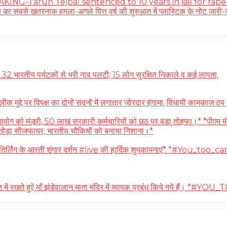
-Tarun Tejpal sentenced to 10 years in jail for rape-ईरान:ओमान क
का सबसे खतरनाक हमला-अगले वित्त वर्ष की शुरुआत में प्लास्टिक के नोट जारी-जुक
भारतीय पर्यटकों से भरी नाव पलटी; 15 लोग सुरक्षित निकाले व कई लापता,
्दे पर विपक्ष का दोनों सदनों में लगातार जोरदार हंगामा, विधायी कामकाज ठप।
ो मंजूरी, 50 लाख सरकारी कर्मचारियों को छठ पर बडा तोहफा।* *पीएम मोदी 29 
में तोड़ा सीजफायर, भारतीय चौकियों को बनाया निशाना।*
र्लिंग के आरती शृंगार दर्शन #live की हार्दिक शुभकामनाएं* *#You_too_can
 में रखते हुऐ माँ झंडेवालान माता मंदिर में व्यापक प्रबंध किये गये हैं। *