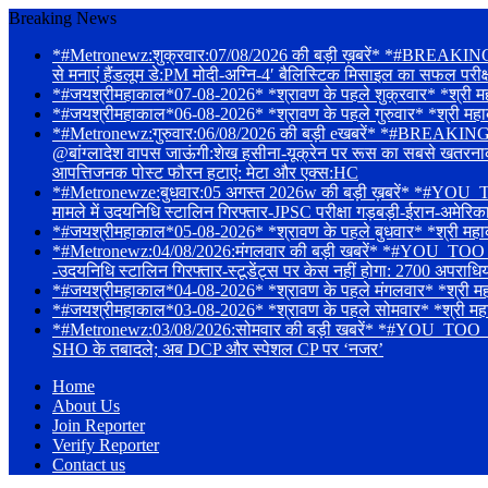
Breaking News
*#Metronewz:शुक्रवार:07/08/2026 की बड़ी ख़बरें* *#BREAKING-संस
से मनाएं हैंडलूम डे:PM मोदी-अग्नि-4′ बैलिस्टिक मिसाइल का सफल परी
*#जयश्रीमहाकाल*07-08-2026* *श्रावण के पहले शुक्रवार* *श्री महाकाले
*#जयश्रीमहाकाल*06-08-2026* *श्रावण के पहले गुरुवार* *श्री महाक
*#Metronewz:गुरुवार:06/08/2026 की बड़ी eखबरें* *#BREAKING-Tarun 
@बांग्लादेश वापस जाऊंगी:शेख हसीना-यूक्रेन पर रूस का सबसे खतरनाक हमल
आपत्तिजनक पोस्ट फौरन हटाएं: मेटा और एक्स:HC
*#Metronewze:बुधवार:05 अगस्त 2026w की बड़ी ख़बरें* *#YOU_TOO
मामले में उदयनिधि स्टालिन गिरफ्तार-JPSC परीक्षा गड़बड़ी-ईरान-अमेरि
*#जयश्रीमहाकाल*05-08-2026* *श्रावण के पहले बुधवार* *श्री महाका
*#Metronewz:04/08/2026:मंगलवार की बड़ी खबरें* *#YOU_TOO_CAN_T
-उदयनिधि स्टालिन गिरफ्तार-स्टूडेंट्स पर केस नहीं होगा: 2700 अपराधि
*#जयश्रीमहाकाल*04-08-2026* *श्रावण के पहले मंगलवार* *श्री महाकालेश
*#जयश्रीमहाकाल*03-08-2026* *श्रावण के पहले सोमवार* *श्री महाकालेश्
*#Metronewz:03/08/2026:सोमवार की बड़ी खबरें* *#YOU_TOO_CAN
SHO के तबादले; अब DCP और स्पेशल CP पर ‘नजर’
Home
About Us
Join Reporter
Verify Reporter
Contact us