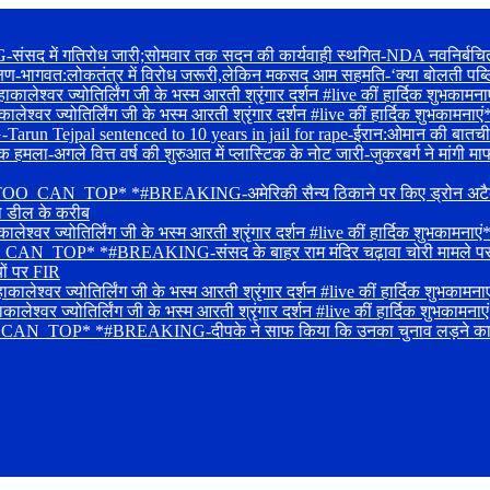
द में गतिरोध जारी;सोमवार तक सदन की कार्यवाही स्थगित-NDA नवनिर्बचित सांस
क्षण-भागवत:लोकतंत्र में विरोध जरूरी,लेकिन मकसद आम सहमति-‘क्या बोलती पब्ल
श्वर ज्योतिर्लिंग जी के भस्म आरती श्रृंगार दर्शन #live कीं हार्दिक शुभकामना
ालेश्वर ज्योतिर्लिंग जी के भस्म आरती श्रृंगार दर्शन #live कीं हार्दिक 
Tejpal sentenced to 10 years in jail for rape-ईरान:ओमान की बातचीत में प्
ा-अगले वित्त वर्ष की शुरुआत में प्लास्टिक के नोट जारी-जुकरबर्ग ने मांगी माफ
_CAN_TOP* *#BREAKING-अमेरिकी सैन्य ठिकाने पर किए ड्रोन अटैक-लोकसभा 
का डील के करीब
लेश्वर ज्योतिर्लिंग जी के भस्म आरती श्रृंगार दर्शन #live कीं हार्दिक 
OP* *#BREAKING-संसद के बाहर राम मंदिर चढ़ावा चोरी मामले पर प्रदर्शन-
यों पर FIR
्वर ज्योतिर्लिंग जी के भस्म आरती श्रृंगार दर्शन #live कीं हार्दिक शुभकामनाए
वर ज्योतिर्लिंग जी के भस्म आरती श्रृंगार दर्शन #live कीं हार्दिक शुभकामनाए
_TOP* *#BREAKING-दीपके ने साफ किया कि उनका चुनाव लड़ने का कोई इरादा