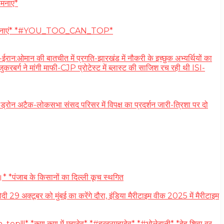
मनाएं*
्दिक शुभकामनाएं* *#YOU_TOO_CAN_TOP*
ी बातचीत में प्रगति-झारखंड में नौकरी के इच्छुक अभ्यर्थियों का
रबर्ग ने मांगी माफी-CJP प्रोटेस्ट में ब्लास्ट की साजिश रच रही थी ISI-
-लोकसभा संसद परिसर में विपक्ष का प्रदर्शन जारी-त्रिशा पर दो
* *पंजाब के किसानों का दिल्ली कूच स्थगित
अक्टूबर को मुंबई का करेंगे दौरा, इंडिया मैरीटाइम वीक 2025 में मैरीटाइम
_top!!!* *कण कण में महादेव* *#हरहरमहादेव* *#भोलेदानी* *देह शिवा वर