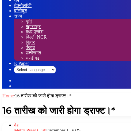
धर्म
टेक्नोलॉजी
बॉलीवुड
राज्य
यूपी
महाराष्ट्र
मध्य प्रदेश
दिल्ली NCR
बिहार
पंजाब
छत्तीसगढ़
चण्डीगढ़
E-Paper
Sidebar
Log
In
Home
/
16 तारीख को जारी होगा ड्राफ्ट।*
16 तारीख को जारी होगा ड्राफ्ट।*
देश
Metro Press Club
December 1, 2025