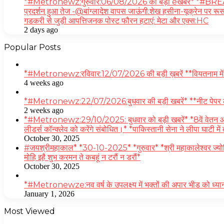
*#Metronewz:गुरुवार:06/08/2026 की बड़ी eखबरें* *#BREAKING
प्रदर्शन हुआ तेज -@बांग्लादेश वापस जाऊंगी:शेख हसीना-यूक्रेन पर रूस 
गडकरी से जुड़ी आपत्तिजनक पोस्ट फौरन हटाएं: मेटा और एक्स:HC
2 days ago
Popular Posts
*#Metronewz:रविवार:12/07/2026 की बड़ी ख़बरें **वियतनाम में 32 
4 weeks ago
*#Metronewz:22/07/2026:बुधवार की बड़ी खबरें* **नीट पेपर लीक मुद
2 weeks ago
*#Metronewz:29/10/2025: बुधवार को बड़ी खबरें* *8वें वेतन आयोग क
लीडर्स कॉन्क्लेव को करेंगे संबोधित।* *पाकिस्तानी सेना ने लीपा घाटी 
October 30, 2025
#जयश्रीमहाकाल* *30-10-2025* *गुरुवार* *श्री महाकालेश्वर ज्योति
मोहि इहै शुभ करमन ते कबहूं न टरौं न डरौं*
October 30, 2025
*#Metronewze:नव वर्ष के उपलक्ष्य में भक्तों की अपार भीड को ध्यान
January 1, 2026
Most Viewed