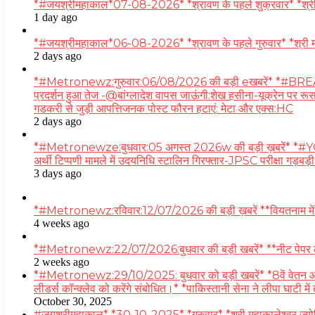
*#जयश्रीमहाकाल*07-08-2026* *श्रावण के पहले शुक्रवार* *श्री महाकाल
1 day ago
*#जयश्रीमहाकाल*06-08-2026* *श्रावण के पहले गुरुवार* *श्री मह
2 days ago
*#Metronewz:गुरुवार:06/08/2026 की बड़ी eखबरें* *#BREAKING
प्रदर्शन हुआ तेज -@बांग्लादेश वापस जाऊंगी:शेख हसीना-यूक्रेन पर रूस 
गडकरी से जुड़ी आपत्तिजनक पोस्ट फौरन हटाएं: मेटा और एक्स:HC
2 days ago
*#Metronewze:बुधवार:05 अगस्त 2026w की बड़ी ख़बरें* *#YOU
अर्थी टिप्पणी मामले में उदयनिधि स्टालिन गिरफ्तार-JPSC परीक्षा गड़ब
3 days ago
*#Metronewz:रविवार:12/07/2026 की बड़ी ख़बरें **वियतनाम में 32 
4 weeks ago
*#Metronewz:22/07/2026:बुधवार की बड़ी खबरें* **नीट पेपर लीक मुद
2 weeks ago
*#Metronewz:29/10/2025: बुधवार को बड़ी खबरें* *8वें वेतन आयोग क
लीडर्स कॉन्क्लेव को करेंगे संबोधित।* *पाकिस्तानी सेना ने लीपा घाटी 
October 30, 2025
#जयश्रीमहाकाल* *30-10-2025* *गुरुवार* *श्री महाकालेश्वर ज्योति