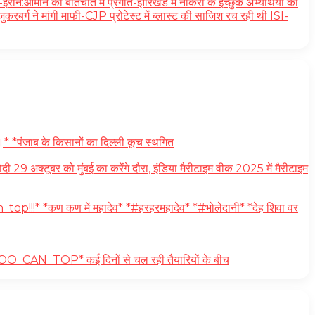
ी बातचीत में प्रगति-झारखंड में नौकरी के इच्छुक अभ्यर्थियों का
रबर्ग ने मांगी माफी-CJP प्रोटेस्ट में ब्लास्ट की साजिश रच रही थी ISI-
* *पंजाब के किसानों का दिल्ली कूच स्थगित
अक्टूबर को मुंबई का करेंगे दौरा, इंडिया मैरीटाइम वीक 2025 में मैरीटाइम
_top!!!* *कण कण में महादेव* *#हरहरमहादेव* *#भोलेदानी* *देह शिवा वर
#YOU_TOO_CAN_TOP* कई दिनों से चल रही तैयारियों के बीच