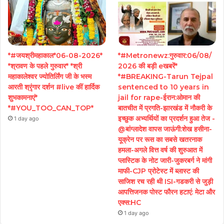
*#जयश्रीमहाकाल*06-08-2026*
*#Metronewz:गुरुवार:06/08/
*श्रावण के पहले गुरुवार* *श्री
2026 की बड़ी eखबरें*
महाकालेश्वर ज्योतिर्लिंग जी के भस्म
*#BREAKING-Tarun Tejpal
आरती श्रृंगार दर्शन #live कीं हार्दिक
sentenced to 10 years in
शुभकामनाएं*
jail for rape-ईरान:ओमान की
*#YOU_TOO_CAN_TOP*
बातचीत में प्रगति-झारखंड में नौकरी के
इच्छुक अभ्यर्थियों का प्रदर्शन हुआ तेज -
1 day ago
@बांग्लादेश वापस जाऊंगी:शेख हसीना-
यूक्रेन पर रूस का सबसे खतरनाक
हमला-अगले वित्त वर्ष की शुरुआत में
प्लास्टिक के नोट जारी-जुकरबर्ग ने मांगी
माफी-CJP प्रोटेस्ट में ब्लास्ट की
साजिश रच रही थी ISI-गडकरी से जुड़ी
आपत्तिजनक पोस्ट फौरन हटाएं: मेटा और
एक्स:HC
1 day ago