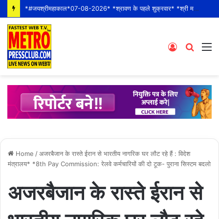
*#जयश्रीमहाकाल*07-08-2026* *श्रावण के पहले शुक्रवार* *श्री महाकालेश्वर ज्योतिर्लिंग जी के भस्म आरती श्रृंगार दर्शन #live कीं हार्दिक शुभकामनाएं*
Log
Searc
M
In
for
Home
/
अजरबैजान के रास्ते ईरान से भारतीय नागरिक घर लौट रहे हैं : विदेश
मंत्रालय* *8th Pay Commission: रेलवे कर्मचारियों की दो टूक- पुराना सिस्टम बदलो
अजरबैजान के रास्ते ईरान से