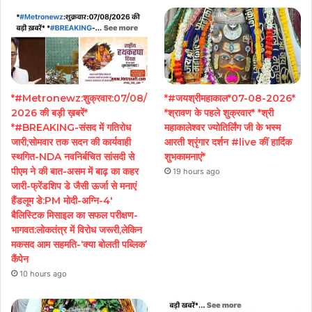
*#Metronewz:शुक्रवार:07/08/
*#जयश्रीमहाकाल*07-08-2026*
2026 की बड़ी ख़बरें*
*श्रावण के पहले शुक्रवार* *श्री
*#BREAKING-संसद में गतिरोध
महाकालेश्वर ज्योतिर्लिंग जी के भस्म
जारी;सोमवार तक सदन की कार्यवाही
आरती श्रृंगार दर्शन #live कीं हार्दिक
स्थगित-NDA नवनिर्बचित सांसदी से
शुभकामनाएं*
पीएम ने की बात-असम में बाढ़ का कहर
19 hours ago
जारी-फ्रेंडशिप डे जैसी ऊर्जा से मनाएं
हैंडलूम डे:PM मोदी-अग्नि-4′
बैलिस्टिक मिसाइल का सफल परीक्षण-
भागवत:लोकतंत्र में विरोध जरूरी,लेकिन
मकसद आम सहमति-‘क्या बोलती पब्लिक’
कैंपेन
10 hours ago