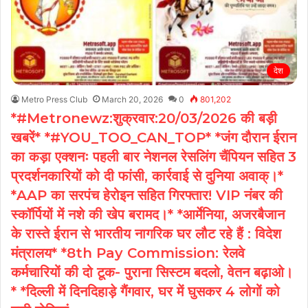
देश
Metro Press Club
March 20, 2026
0
801,202
*#Metronewz:शुक्रवार:20/03/2026 की बड़ी
खबरें* *#YOU_TOO_CAN_TOP* *जंग दौरान ईरान
का कड़ा एक्शनः पहली बार नेशनल रेसलिंग चैंपियन सहित 3
प्रदर्शनकारियों को दी फांसी, कार्रवाई से दुनिया अवाक्।*
*AAP का सरपंच हेरोइन सहित गिरफ्तार! VIP नंबर की
स्कॉर्पियों में नशे की खेप बरामद।* *आर्मेनिया, अजरबैजान
के रास्ते ईरान से भारतीय नागरिक घर लौट रहे हैं : विदेश
मंत्रालय* *8th Pay Commission: रेलवे
कर्मचारियों की दो टूक- पुराना सिस्टम बदलो, वेतन बढ़ाओ।
* *दिल्ली में दिनदिहाड़े गैंगवार, घर में घुसकर 4 लोगों को