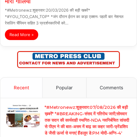
मारी गोलियां
*#Metronewz:शुक्रवार:20/03/2026 की बड़ी खबरें*
*#YOU_TOO_CAN_TOP* *जंग दौरान ईरान का कड़ा एक्शनः पहली बार नेशनल
रेसलिंग चैंपियन सहित 3 प्रदर्शनकारियों को…
Read More »
Recent
Popular
Comments
*#Metronewz:शुक्रवार:07/08/2026 की बड़ी
ख़बरें* *#BREAKING-संसद में गतिरोध जारी;सोमवार
तक सदन की कार्यवाही स्थगित-NDA नवनिर्बचित सांसदी
से पीएम ने की बात-असम में बाढ़ का कहर जारी-फ्रेंडशिप
डे जैसी ऊर्जा से मनाएं हैंडलूम डे:PM मोदी-अग्नि-4′