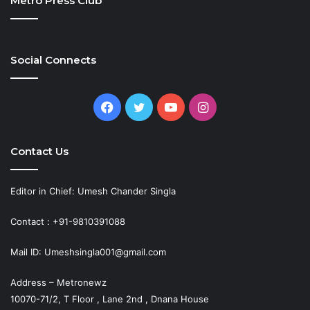
Metro Press Club
Social Connects
Facebook
Twitter
YouTube
Instagram
Contact Us
Editor in Chief: Umesh Chander Singla
Contact : +91-9810391088
Mail ID: Umeshsingla001@gmail.com
Address – Metronewz
10070-71/2, T Floor , Lane 2nd , Dnana House