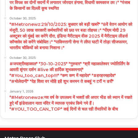
पर विपक्ष का दोनों सदनों में लगातार जोरदार हंगामा, विधायी कामकाज ठप।* *पंजाब
के किसानों का दिल्ली कूच स्थगित
October 30, 2025
*#Metronewz:29/10/2025: बुधवार को बड़ी खबरें* *8वें वेतन आयोग को
मंजूरी, 50 लाख सरकारी कर्मचारियों को छठ पर बडा तोहफा।* *पीएम मोदी 29
अक्टूबर को मुंबई का करेंगे दौरा, इंडिया मैरीटाइम वीक 2025 में मैरीटाइम लीडर्स
कॉन्क्लेव को करेंगे संबोधित।* *पाकिस्तानी सेना ने लीपा घाटी में तोड़ा सीजफायर,
भारतीय चौकियों को बनाया निशाना।*
October 30, 2025
#जयश्रीमहाकाल* *30-10-2025* *गुरुवार* *श्री महाकालेश्वर ज्योतिर्लिंग के
आरती शृंगार दर्शन #live की हार्दिक शुभकामनाएं*
*#You_too_can_top!!!* *कण कण में महादेव* *#हरहरमहादेव*
*#भोलेदानी* *देह शिवा वर मोहि इहै शुभ करमन ते कबहूं न टरौं न डरौं*
January 1, 2026
*#Metronewze:नव वर्ष के उपलक्ष्य में भक्तों की अपार भीड को ध्यान में रखते
हुऐ माँ झंडेवालान माता मंदिर में व्यापक प्रबंध किये गये हैं।
*#YOU_TOO_CAN_TOP* कई दिनों से चल रही तैयारियों के बीच