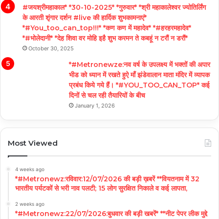
#जयश्रीमहाकाल* *30-10-2025* *गुरुवार* *श्री महाकालेश्वर ज्योतिर्लिंग
के आरती शृंगार दर्शन #live की हार्दिक शुभकामनाएं*
*#You_too_can_top!!!* *कण कण में महादेव* *#हरहरमहादेव*
*#भोलेदानी* *देह शिवा वर मोहि इहै शुभ करमन ते कबहूं न टरौं न डरौं*
October 30, 2025
*#Metronewze:नव वर्ष के उपलक्ष्य में भक्तों की अपार
भीड को ध्यान में रखते हुऐ माँ झंडेवालान माता मंदिर में व्यापक
प्रबंध किये गये हैं। *#YOU_TOO_CAN_TOP* कई
दिनों से चल रही तैयारियों के बीच
January 1, 2026
Most Viewed
4 weeks ago
*#Metronewz:रविवार:12/07/2026 की बड़ी ख़बरें **वियतनाम में 32
भारतीय पर्यटकों से भरी नाव पलटी; 15 लोग सुरक्षित निकाले व कई लापता,
2 weeks ago
*#Metronewz:22/07/2026:बुधवार की बड़ी खबरें* **नीट पेपर लीक मुद्दे