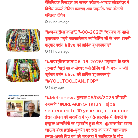
बैलिस्टिक मिसाइल का सफल परीक्षण-भागवत:लोकतंत्र में
विरोध जरूरी,लेकिन मकसद आम सहमति-‘क्या बोलती
पब्लिक’ कैंपेन
10 hours ago
*#जयश्रीमहाकाल*07-08-2026* *श्रावण के पहले
शुक्रवार* *श्री महाकालेश्वर ज्योतिर्लिंग जी के भस्म आरती
श्रृंगार दर्शन #live कीं हार्दिक शुभकामनाएं*
19 hours ago
*#जयश्रीमहाकाल*06-08-2026* *श्रावण के पहले
गुरुवार* *श्री महाकालेश्वर ज्योतिर्लिंग जी के भस्म आरती
श्रृंगार दर्शन #live कीं हार्दिक शुभकामनाएं*
*#YOU_TOO_CAN_TOP*
1 day ago
*#Metronewz:गुरुवार:06/08/2026 की बड़ी
eखबरें* *#BREAKING-Tarun Tejpal
sentenced to 10 years in jail for rape-
ईरान:ओमान की बातचीत में प्रगति-झारखंड में नौकरी के
इच्छुक अभ्यर्थियों का प्रदर्शन हुआ तेज -@बांग्लादेश वापस
जाऊंगी:शेख हसीना-यूक्रेन पर रूस का सबसे खतरनाक
हमला-अगले वित्त वर्ष की शुरुआत में प्लास्टिक के नोट