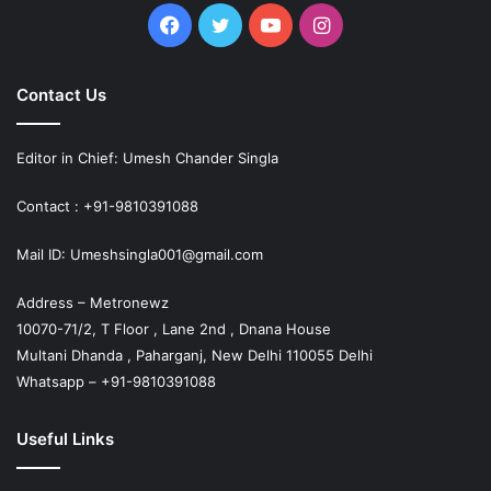
Facebook
Twitter
YouTube
Instagram
Contact Us
Editor in Chief: Umesh Chander Singla
Contact : +91-9810391088
Mail ID: Umeshsingla001@gmail.com
Address – Metronewz
10070-71/2, T Floor , Lane 2nd , Dnana House
Multani Dhanda , Paharganj, New Delhi 110055 Delhi
Whatsapp – +91-9810391088
Useful Links