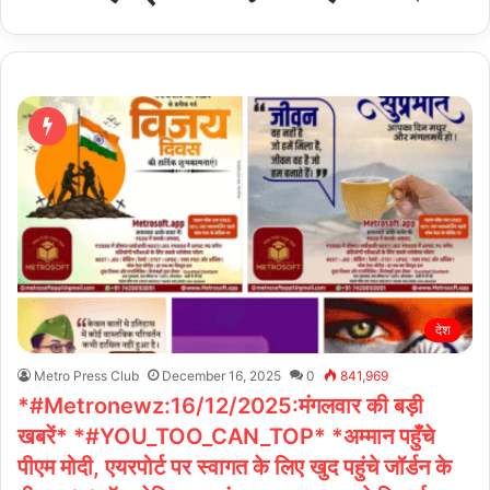
देश
Metro Press Club
December 16, 2025
0
841,969
*#Metronewz:16/12/2025:मंगलवार की बड़ी
खबरें* *#YOU_TOO_CAN_TOP* *अम्मान पहुँचे
पीएम मोदी, एयरपोर्ट पर स्वागत के लिए खुद पहुंचे जॉर्डन के