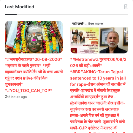
Last Modified
*#जयश्रीमहाकाल*06-08-2026*
*#Metronewz:गुरुवार:06/08/2
*श्रावण के पहले गुरुवार* *श्री
026 की बड़ी eखबरें*
महाकालेश्वर ज्योतिर्लिंग जी के भस्म आरती
*#BREAKING-Tarun Tejpal
श्रृंगार दर्शन #live कीं हार्दिक
sentenced to 10 years in jail
शुभकामनाएं*
for rape-ईरान:ओमान की बातचीत में
*#YOU_TOO_CAN_TOP*
प्रगति-झारखंड में नौकरी के इच्छुक
अभ्यर्थियों का प्रदर्शन हुआ तेज -
5 hours ago
@बांग्लादेश वापस जाऊंगी:शेख हसीना-
यूक्रेन पर रूस का सबसे खतरनाक
हमला-अगले वित्त वर्ष की शुरुआत में
प्लास्टिक के नोट जारी-जुकरबर्ग ने मांगी
माफी-CJP प्रोटेस्ट में ब्लास्ट की