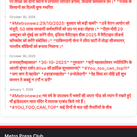
पर विपक्ष का दोनों सदनों में लगातार जोरदार हंगामा, विधायी कामकाज ठप।* *पंजाब के
किसानों का दिल्ली कूच स्थगित
October 30, 2025
*#Metronewz:29/10/2025: बुधवार को बड़ी खबरें* *8वें वेतन आयोग को
मंजूरी, 50 लाख सरकारी कर्मचारियों को छठ पर बडा तोहफा।* *पीएम मोदी 29
अक्टूबर को मुंबई का करेंगे दौरा, इंडिया मैरीटाइम वीक 2025 में मैरीटाइम लीडर्स
कॉन्क्लेव को करेंगे संबोधित।* *पाकिस्तानी सेना ने लीपा घाटी में तोड़ा सीजफायर,
भारतीय चौकियों को बनाया निशाना।*
October 30, 2025
#जयश्रीमहाकाल* *30-10-2025* *गुरुवार* *श्री महाकालेश्वर ज्योतिर्लिंग के
आरती शृंगार दर्शन #live की हार्दिक शुभकामनाएं* *#You_too_can_top!!!*
*कण कण में महादेव* *#हरहरमहादेव* *#भोलेदानी* *देह शिवा वर मोहि इहै शुभ
करमन ते कबहूं न टरौं न डरौं*
January 1, 2026
*#Metronewze:नव वर्ष के उपलक्ष्य में भक्तों की अपार भीड को ध्यान में रखते हुऐ
माँ झंडेवालान माता मंदिर में व्यापक प्रबंध किये गये हैं।
*#YOU_TOO_CAN_TOP* कई दिनों से चल रही तैयारियों के बीच
Metro Press Club