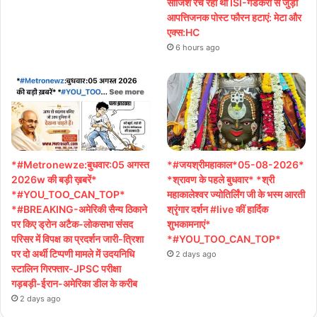
साजिश रच रही थी ISI-गडकरी से जुड़ी
आपत्तिजनक पोस्ट फौरन हटाएं: मेटा और
एक्स:HC
6 hours ago
*#Metronewze:बुधवार:05 अगस्त
*#जयश्रीमहाकाल*05-08-2026*
2026w की बड़ी ख़बरें*
*श्रावण के पहले बुधवार* *श्री
*#YOU_TOO_CAN_TOP*
महाकालेश्वर ज्योतिर्लिंग जी के भस्म आरती
*#BREAKING-अमेरिकी सैन्य ठिकाने
श्रृंगार दर्शन #live कीं हार्दिक
पर किए ड्रोन अटैक-लोकसभा संसद
शुभकामनाएं*
परिसर में विपक्ष का प्रदर्शन जारी-त्रिशा
*#YOU_TOO_CAN_TOP*
पर दो अर्थी टिप्पणी मामले में उदयनिधि
2 days ago
स्टालिन गिरफ्तार-JPSC परीक्षा
गड़बड़ी-ईरान-अमेरिका डील के करीब
2 days ago