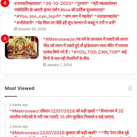
#जयश्रीमहाकाल* *30-10-2025* *गुरुवार* *श्री महाकालेश्वर
ज्योतिर्लिंग के आरती शृंगार दर्शन #live की हार्दिक शुभकामनाएं*
*#You_too_can_top!!!* *कण कण में महादेव* *#हरहरमहादेव*
*#भोलेदानी* *देह शिवा वर मोहि इहै शुभ करमन ते कबहूं न टरौं न डरौं*
October 30, 2025
*#Metronewze:नव वर्ष के उपलक्ष्य में भक्तों की अपार
भीड को ध्यान में रखते हुऐ माँ झंडेवालान माता मंदिर में व्यापक
प्रबंध किये गये हैं। *#YOU_TOO_CAN_TOP* कई
दिनों से चल रही तैयारियों के बीच
January 1, 2026
Most Viewed
4 weeks ago
*#Metronewz:रविवार:12/07/2026 की बड़ी ख़बरें **वियतनाम में 32
भारतीय पर्यटकों से भरी नाव पलटी; 15 लोग सुरक्षित निकाले व कई लापता,
2 weeks ago
*#Metronewz:22/07/2026:बुधवार की बड़ी खबरें* **नीट पेपर लीक मुद्दे