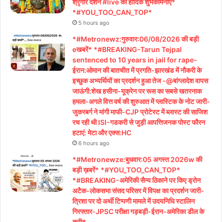
श्रृंगार दर्शन #live कीं हार्दिक शुभकामनाएं*
*#YOU_TOO_CAN_TOP*
5 hours ago
*#Metronewz:गुरुवार:06/08/2026 की बड़ी
eखबरें* *#BREAKING-Tarun Tejpal
sentenced to 10 years in jail for rape-
ईरान:ओमान की बातचीत में प्रगति-झारखंड में नौकरी के
इच्छुक अभ्यर्थियों का प्रदर्शन हुआ तेज -@बांग्लादेश वापस
जाऊंगी:शेख हसीना-यूक्रेन पर रूस का सबसे खतरनाक
हमला-अगले वित्त वर्ष की शुरुआत में प्लास्टिक के नोट जारी-
जुकरबर्ग ने मांगी माफी-CJP प्रोटेस्ट में ब्लास्ट की साजिश
रच रही थी ISI-गडकरी से जुड़ी आपत्तिजनक पोस्ट फौरन
हटाएं: मेटा और एक्स:HC
6 hours ago
*#Metronewze:बुधवार:05 अगस्त 2026w की
बड़ी ख़बरें* *#YOU_TOO_CAN_TOP*
*#BREAKING-अमेरिकी सैन्य ठिकाने पर किए ड्रोन
अटैक-लोकसभा संसद परिसर में विपक्ष का प्रदर्शन जारी-
त्रिशा पर दो अर्थी टिप्पणी मामले में उदयनिधि स्टालिन
गिरफ्तार-JPSC परीक्षा गड़बड़ी-ईरान-अमेरिका डील के
करीब