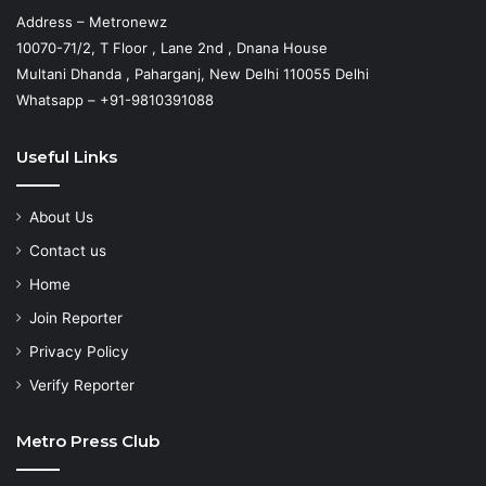
Address – Metronewz
10070-71/2, T Floor , Lane 2nd , Dnana House
Multani Dhanda , Paharganj, New Delhi 110055 Delhi
Whatsapp – +91-9810391088
Useful Links
About Us
Contact us
Home
Join Reporter
Privacy Policy
Verify Reporter
Metro Press Club