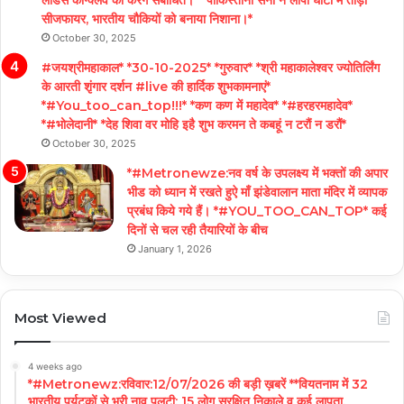
लीडर्स कॉन्क्लेव को करेंगे संबोधित।* *पाकिस्तानी सेना ने लीपा घाटी में तोड़ा
सीजफायर, भारतीय चौकियों को बनाया निशाना।*
October 30, 2025
#जयश्रीमहाकाल* *30-10-2025* *गुरुवार* *श्री महाकालेश्वर ज्योतिर्लिंग
के आरती शृंगार दर्शन #live की हार्दिक शुभकामनाएं*
*#You_too_can_top!!!* *कण कण में महादेव* *#हरहरमहादेव*
*#भोलेदानी* *देह शिवा वर मोहि इहै शुभ करमन ते कबहूं न टरौं न डरौं*
October 30, 2025
*#Metronewze:नव वर्ष के उपलक्ष्य में भक्तों की अपार
भीड को ध्यान में रखते हुऐ माँ झंडेवालान माता मंदिर में व्यापक
प्रबंध किये गये हैं। *#YOU_TOO_CAN_TOP* कई
दिनों से चल रही तैयारियों के बीच
January 1, 2026
Most Viewed
4 weeks ago
*#Metronewz:रविवार:12/07/2026 की बड़ी ख़बरें **वियतनाम में 32
भारतीय पर्यटकों से भरी नाव पलटी; 15 लोग सुरक्षित निकाले व कई लापता,