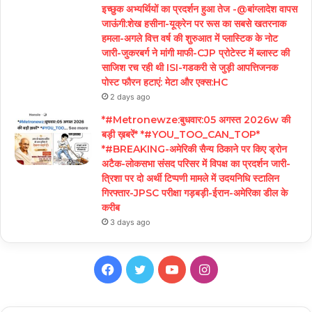
इच्छुक अभ्यर्थियों का प्रदर्शन हुआ तेज -@बांग्लादेश वापस
जाऊंगी:शेख हसीना-यूक्रेन पर रूस का सबसे खतरनाक
हमला-अगले वित्त वर्ष की शुरुआत में प्लास्टिक के नोट
जारी-जुकरबर्ग ने मांगी माफी-CJP प्रोटेस्ट में ब्लास्ट की
साजिश रच रही थी ISI-गडकरी से जुड़ी आपत्तिजनक
पोस्ट फौरन हटाएं: मेटा और एक्स:HC
2 days ago
*#Metronewze:बुधवार:05 अगस्त 2026w की
बड़ी ख़बरें* *#YOU_TOO_CAN_TOP*
*#BREAKING-अमेरिकी सैन्य ठिकाने पर किए ड्रोन
अटैक-लोकसभा संसद परिसर में विपक्ष का प्रदर्शन जारी-
त्रिशा पर दो अर्थी टिप्पणी मामले में उदयनिधि स्टालिन
गिरफ्तार-JPSC परीक्षा गड़बड़ी-ईरान-अमेरिका डील के
करीब
3 days ago
Facebook
Twitter
YouTube
Instagram