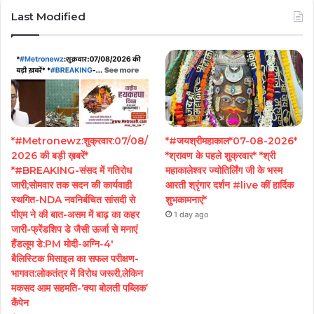
Last Modified
*#Metronewz:शुक्रवार:07/08/
*#जयश्रीमहाकाल*07-08-2026*
2026 की बड़ी ख़बरें*
*श्रावण के पहले शुक्रवार* *श्री
*#BREAKING-संसद में गतिरोध
महाकालेश्वर ज्योतिर्लिंग जी के भस्म
जारी;सोमवार तक सदन की कार्यवाही
आरती श्रृंगार दर्शन #live कीं हार्दिक
स्थगित-NDA नवनिर्बचित सांसदी से
शुभकामनाएं*
पीएम ने की बात-असम में बाढ़ का कहर
1 day ago
जारी-फ्रेंडशिप डे जैसी ऊर्जा से मनाएं
हैंडलूम डे:PM मोदी-अग्नि-4′
बैलिस्टिक मिसाइल का सफल परीक्षण-
भागवत:लोकतंत्र में विरोध जरूरी,लेकिन
मकसद आम सहमति-‘क्या बोलती पब्लिक’
कैंपेन