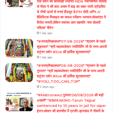
तक सदन की कार्यवाही स्थगित-NDA नवनिर्बचित सांसदी
से पीएम ने की बात-असम में बाढ़ का कहर जारी-फ्रेंडशिप
डे जैसी ऊर्जा से मनाएं हैंडलूम डे:PM मोदी-अग्नि-4′
बैलिस्टिक मिसाइल का सफल परीक्षण-भागवत:लोकतंत्र में
विरोध जरूरी,लेकिन मकसद आम सहमति-‘क्या बोलती
पब्लिक’ कैंपेन
1 day ago
*#जयश्रीमहाकाल*07-08-2026* *श्रावण के पहले
शुक्रवार* *श्री महाकालेश्वर ज्योतिर्लिंग जी के भस्म आरती
श्रृंगार दर्शन #live कीं हार्दिक शुभकामनाएं*
1 day ago
*#जयश्रीमहाकाल*06-08-2026* *श्रावण के पहले
गुरुवार* *श्री महाकालेश्वर ज्योतिर्लिंग जी के भस्म आरती
श्रृंगार दर्शन #live कीं हार्दिक शुभकामनाएं*
*#YOU_TOO_CAN_TOP*
2 days ago
*#Metronewz:गुरुवार:06/08/2026 की बड़ी
eखबरें* *#BREAKING-Tarun Tejpal
sentenced to 10 years in jail for rape-
ईरान:ओमान की बातचीत में प्रगति-झारखंड में नौकरी के