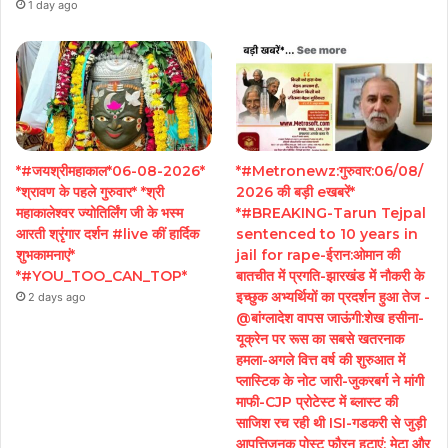
1 day ago
*#जयश्रीमहाकाल*06-08-2026*
*#Metronewz:गुरुवार:06/08/
*श्रावण के पहले गुरुवार* *श्री
2026 की बड़ी eखबरें*
महाकालेश्वर ज्योतिर्लिंग जी के भस्म
*#BREAKING-Tarun Tejpal
आरती श्रृंगार दर्शन #live कीं हार्दिक
sentenced to 10 years in
शुभकामनाएं*
jail for rape-ईरान:ओमान की
*#YOU_TOO_CAN_TOP*
बातचीत में प्रगति-झारखंड में नौकरी के
इच्छुक अभ्यर्थियों का प्रदर्शन हुआ तेज -
2 days ago
@बांग्लादेश वापस जाऊंगी:शेख हसीना-
यूक्रेन पर रूस का सबसे खतरनाक
हमला-अगले वित्त वर्ष की शुरुआत में
प्लास्टिक के नोट जारी-जुकरबर्ग ने मांगी
माफी-CJP प्रोटेस्ट में ब्लास्ट की
साजिश रच रही थी ISI-गडकरी से जुड़ी
आपत्तिजनक पोस्ट फौरन हटाएं: मेटा और