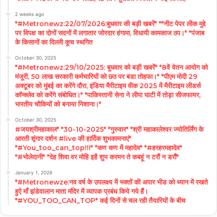
2 weeks ago
*#Metronewz:22/07/2026:बुधवार की बड़ी खबरें* **नीट पेपर लीक मुद्दे
पर विपक्ष का दोनों सदनों में लगातार जोरदार हंगामा, विधायी कामकाज ठप।* *पंजाब
के किसानों का दिल्ली कूच स्थगित
October 30, 2025
*#Metronewz:29/10/2025: बुधवार को बड़ी खबरें* *8वें वेतन आयोग को
मंजूरी, 50 लाख सरकारी कर्मचारियों को छठ पर बडा तोहफा।* *पीएम मोदी 29
अक्टूबर को मुंबई का करेंगे दौरा, इंडिया मैरीटाइम वीक 2025 में मैरीटाइम लीडर्स
कॉन्क्लेव को करेंगे संबोधित।* *पाकिस्तानी सेना ने लीपा घाटी में तोड़ा सीजफायर,
भारतीय चौकियों को बनाया निशाना।*
October 30, 2025
#जयश्रीमहाकाल* *30-10-2025* *गुरुवार* *श्री महाकालेश्वर ज्योतिर्लिंग के
आरती शृंगार दर्शन #live की हार्दिक शुभकामनाएं*
*#You_too_can_top!!!* *कण कण में महादेव* *#हरहरमहादेव*
*#भोलेदानी* *देह शिवा वर मोहि इहै शुभ करमन ते कबहूं न टरौं न डरौं*
January 1, 2026
*#Metronewze:नव वर्ष के उपलक्ष्य में भक्तों की अपार भीड को ध्यान में रखते
हुऐ माँ झंडेवालान माता मंदिर में व्यापक प्रबंध किये गये हैं।
*#YOU_TOO_CAN_TOP* कई दिनों से चल रही तैयारियों के बीच