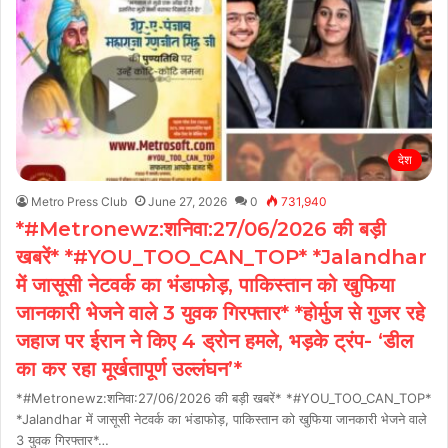
देश
Metro Press Club
June 27, 2026
0
731,940
*#Metronewz:शनिवा:27/06/2026 की बड़ी
खबरें* *#YOU_TOO_CAN_TOP* *Jalandhar
में जासूसी नेटवर्क का भंडाफोड़, पाकिस्तान को खुफिया
जानकारी भेजने वाले 3 युवक गिरफ्तार* *होर्मुज से गुजर रहे
जहाज पर ईरान ने किए 4 ड्रोन हमले, भड़के ट्रंप- ‘डील
का कर रहा मूर्खतापूर्ण उल्लंघन’*
*#Metronewz:शनिवा:27/06/2026 की बड़ी खबरें* *#YOU_TOO_CAN_TOP*
*Jalandhar में जासूसी नेटवर्क का भंडाफोड़, पाकिस्तान को खुफिया जानकारी भेजने वाले
3 युवक गिरफ्तार*…