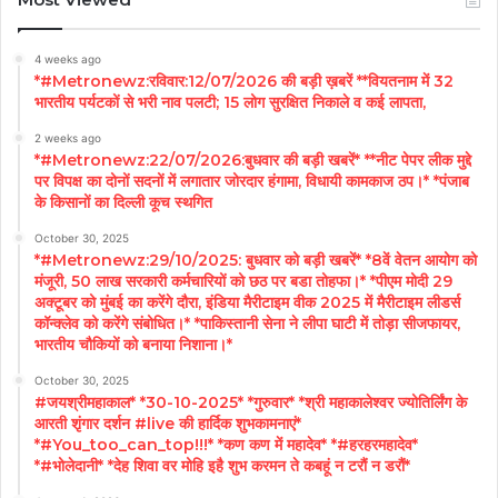
4 weeks ago
*#Metronewz:रविवार:12/07/2026 की बड़ी ख़बरें **वियतनाम में 32
भारतीय पर्यटकों से भरी नाव पलटी; 15 लोग सुरक्षित निकाले व कई लापता,
2 weeks ago
*#Metronewz:22/07/2026:बुधवार की बड़ी खबरें* **नीट पेपर लीक मुद्दे
पर विपक्ष का दोनों सदनों में लगातार जोरदार हंगामा, विधायी कामकाज ठप।* *पंजाब
के किसानों का दिल्ली कूच स्थगित
October 30, 2025
*#Metronewz:29/10/2025: बुधवार को बड़ी खबरें* *8वें वेतन आयोग को
मंजूरी, 50 लाख सरकारी कर्मचारियों को छठ पर बडा तोहफा।* *पीएम मोदी 29
अक्टूबर को मुंबई का करेंगे दौरा, इंडिया मैरीटाइम वीक 2025 में मैरीटाइम लीडर्स
कॉन्क्लेव को करेंगे संबोधित।* *पाकिस्तानी सेना ने लीपा घाटी में तोड़ा सीजफायर,
भारतीय चौकियों को बनाया निशाना।*
October 30, 2025
#जयश्रीमहाकाल* *30-10-2025* *गुरुवार* *श्री महाकालेश्वर ज्योतिर्लिंग के
आरती शृंगार दर्शन #live की हार्दिक शुभकामनाएं*
*#You_too_can_top!!!* *कण कण में महादेव* *#हरहरमहादेव*
*#भोलेदानी* *देह शिवा वर मोहि इहै शुभ करमन ते कबहूं न टरौं न डरौं*