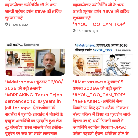
महाकालेश्वर ज्योतिर्लिंग जी के भस्म
महाकालेश्वर ज्योतिर्लिंग जी के भस्म
आरती श्रृंगार दर्शन #live कीं हार्दिक
आरती श्रृंगार दर्शन #live कीं हार्दिक
शुभकामनाएं*
शुभकामनाएं*
*#YOU_TOO_CAN_TOP*
8 hours ago
23 hours ago
*#Metronewz:गुरुवार:06/08/
*#Metronewze:बुधवार:05
2026 की बड़ी eखबरें*
अगस्त 2026w की बड़ी ख़बरें*
*#BREAKING-Tarun Tejpal
*#YOU_TOO_CAN_TOP*
sentenced to 10 years in
*#BREAKING-अमेरिकी सैन्य
jail for rape-ईरान:ओमान की
ठिकाने पर किए ड्रोन अटैक-लोकसभा
बातचीत में प्रगति-झारखंड में नौकरी के
संसद परिसर में विपक्ष का प्रदर्शन जारी-
इच्छुक अभ्यर्थियों का प्रदर्शन हुआ तेज -
त्रिशा पर दो अर्थी टिप्पणी मामले में
@बांग्लादेश वापस जाऊंगी:शेख हसीना-
उदयनिधि स्टालिन गिरफ्तार-JPSC
यूक्रेन पर रूस का सबसे खतरनाक
परीक्षा गड़बड़ी-ईरान-अमेरिका डील के