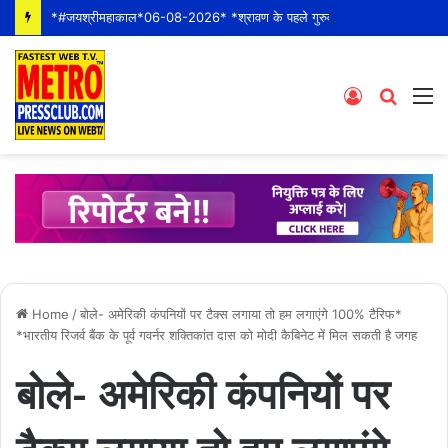
*#जयश्रीमहाकाल*06-08-2026* *श्रावण के पहले गुरुवार* *श्री महाकालेश्वर ज्योतिर्लिंग जी के भस्म आरती श्रृंगार दर्शन #live कीं हार्दिक शुभकामनाएं* *#YOU_TOO_CAN_TOP*
Log
Searc
M
In
for
Home
/
बोले- अमेरिकी कंपनियों पर टैक्स लगाया तो हम लगाएंगे 100% टैरिफ*
*भारतीय रिजर्व बैंक के पूर्व गवर्नर शक्तिकांत दास को मोदी कैबिनेट में मिल सकती है जगह
बोले- अमेरिकी कंपनियों पर