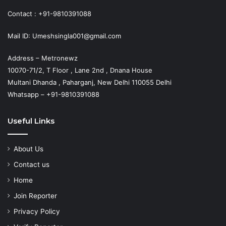
Contact : +91-9810391088
Mail ID: Umeshsingla001@gmail.com
Address – Metronewz
10070-71/2, T Floor , Lane 2nd , Dnana House
Multani Dhanda , Paharganj, New Delhi 110055 Delhi
Whatsapp – +91-9810391088
Useful Links
About Us
Contact us
Home
Join Reporter
Privacy Policy