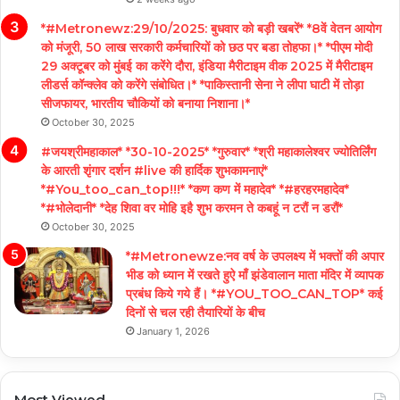
*#Metronewz:29/10/2025: बुधवार को बड़ी खबरें* *8वें वेतन आयोग
को मंजूरी, 50 लाख सरकारी कर्मचारियों को छठ पर बडा तोहफा।* *पीएम मोदी
29 अक्टूबर को मुंबई का करेंगे दौरा, इंडिया मैरीटाइम वीक 2025 में मैरीटाइम
लीडर्स कॉन्क्लेव को करेंगे संबोधित।* *पाकिस्तानी सेना ने लीपा घाटी में तोड़ा
सीजफायर, भारतीय चौकियों को बनाया निशाना।*
October 30, 2025
#जयश्रीमहाकाल* *30-10-2025* *गुरुवार* *श्री महाकालेश्वर ज्योतिर्लिंग
के आरती शृंगार दर्शन #live की हार्दिक शुभकामनाएं*
*#You_too_can_top!!!* *कण कण में महादेव* *#हरहरमहादेव*
*#भोलेदानी* *देह शिवा वर मोहि इहै शुभ करमन ते कबहूं न टरौं न डरौं*
October 30, 2025
*#Metronewze:नव वर्ष के उपलक्ष्य में भक्तों की अपार
भीड को ध्यान में रखते हुऐ माँ झंडेवालान माता मंदिर में व्यापक
प्रबंध किये गये हैं। *#YOU_TOO_CAN_TOP* कई
दिनों से चल रही तैयारियों के बीच
January 1, 2026
Most Viewed