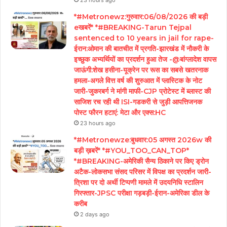
*#Metronewz:गुरुवार:06/08/2026 की बड़ी
eखबरें* *#BREAKING-Tarun Tejpal
sentenced to 10 years in jail for rape-
ईरान:ओमान की बातचीत में प्रगति-झारखंड में नौकरी के
इच्छुक अभ्यर्थियों का प्रदर्शन हुआ तेज -@बांग्लादेश वापस
जाऊंगी:शेख हसीना-यूक्रेन पर रूस का सबसे खतरनाक
हमला-अगले वित्त वर्ष की शुरुआत में प्लास्टिक के नोट
जारी-जुकरबर्ग ने मांगी माफी-CJP प्रोटेस्ट में ब्लास्ट की
साजिश रच रही थी ISI-गडकरी से जुड़ी आपत्तिजनक
पोस्ट फौरन हटाएं: मेटा और एक्स:HC
23 hours ago
*#Metronewze:बुधवार:05 अगस्त 2026w की
बड़ी ख़बरें* *#YOU_TOO_CAN_TOP*
*#BREAKING-अमेरिकी सैन्य ठिकाने पर किए ड्रोन
अटैक-लोकसभा संसद परिसर में विपक्ष का प्रदर्शन जारी-
त्रिशा पर दो अर्थी टिप्पणी मामले में उदयनिधि स्टालिन
गिरफ्तार-JPSC परीक्षा गड़बड़ी-ईरान-अमेरिका डील के
करीब
2 days ago