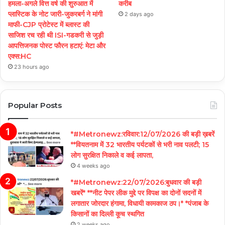
हमला-अगले वित्त वर्ष की शुरुआत में
करीब
प्लास्टिक के नोट जारी-जुकरबर्ग ने मांगी
2 days ago
माफी-CJP प्रोटेस्ट में ब्लास्ट की
साजिश रच रही थी ISI-गडकरी से जुड़ी
आपत्तिजनक पोस्ट फौरन हटाएं: मेटा और
एक्स:HC
23 hours ago
Popular Posts
*#Metronewz:रविवार:12/07/2026 की बड़ी ख़बरें
**वियतनाम में 32 भारतीय पर्यटकों से भरी नाव पलटी; 15
लोग सुरक्षित निकाले व कई लापता,
4 weeks ago
*#Metronewz:22/07/2026:बुधवार की बड़ी
खबरें* **नीट पेपर लीक मुद्दे पर विपक्ष का दोनों सदनों में
लगातार जोरदार हंगामा, विधायी कामकाज ठप।* *पंजाब के
किसानों का दिल्ली कूच स्थगित
2 weeks ago