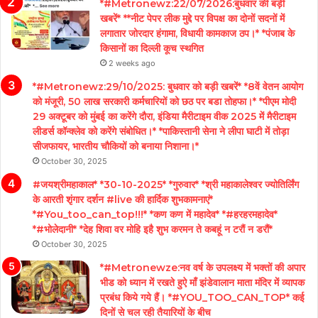
*#Metronewz:22/07/2026:बुधवार की बड़ी
खबरें* **नीट पेपर लीक मुद्दे पर विपक्ष का दोनों सदनों में
लगातार जोरदार हंगामा, विधायी कामकाज ठप।* *पंजाब के
किसानों का दिल्ली कूच स्थगित
2 weeks ago
*#Metronewz:29/10/2025: बुधवार को बड़ी खबरें* *8वें वेतन आयोग
को मंजूरी, 50 लाख सरकारी कर्मचारियों को छठ पर बडा तोहफा।* *पीएम मोदी
29 अक्टूबर को मुंबई का करेंगे दौरा, इंडिया मैरीटाइम वीक 2025 में मैरीटाइम
लीडर्स कॉन्क्लेव को करेंगे संबोधित।* *पाकिस्तानी सेना ने लीपा घाटी में तोड़ा
सीजफायर, भारतीय चौकियों को बनाया निशाना।*
October 30, 2025
#जयश्रीमहाकाल* *30-10-2025* *गुरुवार* *श्री महाकालेश्वर ज्योतिर्लिंग
के आरती शृंगार दर्शन #live की हार्दिक शुभकामनाएं*
*#You_too_can_top!!!* *कण कण में महादेव* *#हरहरमहादेव*
*#भोलेदानी* *देह शिवा वर मोहि इहै शुभ करमन ते कबहूं न टरौं न डरौं*
October 30, 2025
*#Metronewze:नव वर्ष के उपलक्ष्य में भक्तों की अपार
भीड को ध्यान में रखते हुऐ माँ झंडेवालान माता मंदिर में व्यापक
प्रबंध किये गये हैं। *#YOU_TOO_CAN_TOP* कई
दिनों से चल रही तैयारियों के बीच