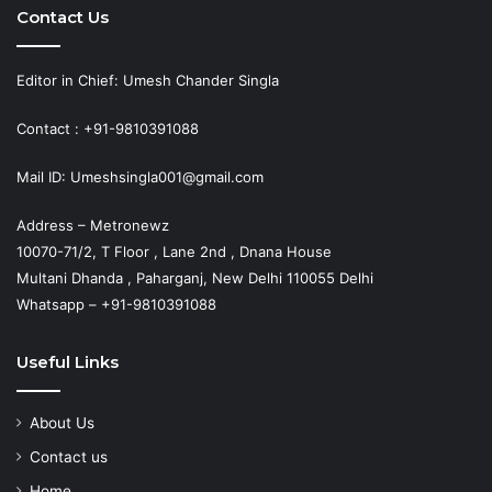
Contact Us
Editor in Chief: Umesh Chander Singla
Contact : +91-9810391088
Mail ID: Umeshsingla001@gmail.com
Address – Metronewz
10070-71/2, T Floor , Lane 2nd , Dnana House
Multani Dhanda , Paharganj, New Delhi 110055 Delhi
Whatsapp – +91-9810391088
Useful Links
About Us
Contact us
Home