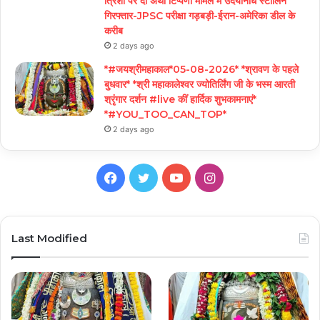
त्रिशा पर दो अर्थी टिप्पणी मामले में उदयनिधि स्टालिन
गिरफ्तार-JPSC परीक्षा गड़बड़ी-ईरान-अमेरिका डील के
करीब
2 days ago
*#जयश्रीमहाकाल*05-08-2026* *श्रावण के पहले
बुधवार* *श्री महाकालेश्वर ज्योतिर्लिंग जी के भस्म आरती
श्रृंगार दर्शन #live कीं हार्दिक शुभकामनाएं*
*#YOU_TOO_CAN_TOP*
2 days ago
Facebook
Twitter
YouTube
Instagram
Last Modified