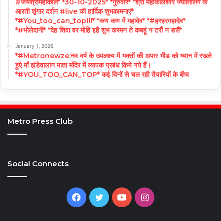
#जयश्रीमहाकाल* *30-10-2025* *गुरुवार* *श्री महाकालेश्वर ज्योतिर्लिंग के
आरती शृंगार दर्शन #live की हार्दिक शुभकामनाएं*
*#You_too_can_top!!!* *कण कण में महादेव* *#हरहरमहादेव*
*#भोलेदानी* *देह शिवा वर मोहि इहै शुभ करमन ते कबहूं न टरौं न डरौं*
January 1, 2026
*#Metronewze:नव वर्ष के उपलक्ष्य में भक्तों की अपार भीड को ध्यान में रखते
हुऐ माँ झंडेवालान माता मंदिर में व्यापक प्रबंध किये गये हैं।
*#YOU_TOO_CAN_TOP* कई दिनों से चल रही तैयारियों के बीच
Metro Press Club
Social Connects
Facebook
Twitter
YouTube
Instagram