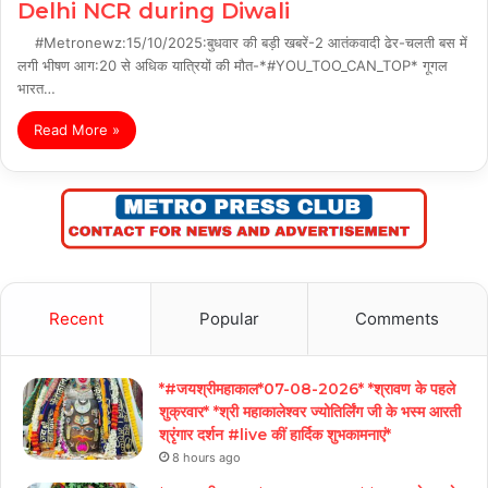
Delhi NCR during Diwali
#Metronewz:15/10/2025:बुधवार की बड़ी खबरें-2 आतंकवादी ढेर-चलती बस में
लगी भीषण आग:20 से अधिक यात्रियों की मौत-*#YOU_TOO_CAN_TOP* गूगल
भारत…
Read More »
Recent
Popular
Comments
*#जयश्रीमहाकाल*07-08-2026* *श्रावण के पहले
शुक्रवार* *श्री महाकालेश्वर ज्योतिर्लिंग जी के भस्म आरती
श्रृंगार दर्शन #live कीं हार्दिक शुभकामनाएं*
8 hours ago