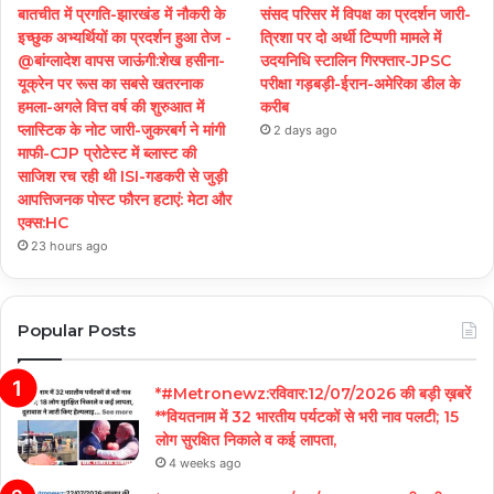
बातचीत में प्रगति-झारखंड में नौकरी के
संसद परिसर में विपक्ष का प्रदर्शन जारी-
इच्छुक अभ्यर्थियों का प्रदर्शन हुआ तेज -
त्रिशा पर दो अर्थी टिप्पणी मामले में
@बांग्लादेश वापस जाऊंगी:शेख हसीना-
उदयनिधि स्टालिन गिरफ्तार-JPSC
यूक्रेन पर रूस का सबसे खतरनाक
परीक्षा गड़बड़ी-ईरान-अमेरिका डील के
हमला-अगले वित्त वर्ष की शुरुआत में
करीब
प्लास्टिक के नोट जारी-जुकरबर्ग ने मांगी
2 days ago
माफी-CJP प्रोटेस्ट में ब्लास्ट की
साजिश रच रही थी ISI-गडकरी से जुड़ी
आपत्तिजनक पोस्ट फौरन हटाएं: मेटा और
एक्स:HC
23 hours ago
Popular Posts
*#Metronewz:रविवार:12/07/2026 की बड़ी ख़बरें
**वियतनाम में 32 भारतीय पर्यटकों से भरी नाव पलटी; 15
लोग सुरक्षित निकाले व कई लापता,
4 weeks ago