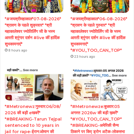
*#जयश्रीमहाकाल*07-08-2026*
*#जयश्रीमहाकाल*06-08-2026*
*श्रावण के पहले शुक्रवार* *श्री
*श्रावण के पहले गुरुवार* *श्री
महाकालेश्वर ज्योतिर्लिंग जी के भस्म
महाकालेश्वर ज्योतिर्लिंग जी के भस्म
आरती श्रृंगार दर्शन #live कीं हार्दिक
आरती श्रृंगार दर्शन #live कीं हार्दिक
शुभकामनाएं*
शुभकामनाएं*
*#YOU_TOO_CAN_TOP*
8 hours ago
23 hours ago
*#Metronewz:गुरुवार:06/08/
*#Metronewze:बुधवार:05
2026 की बड़ी eखबरें*
अगस्त 2026w की बड़ी ख़बरें*
*#BREAKING-Tarun Tejpal
*#YOU_TOO_CAN_TOP*
sentenced to 10 years in
*#BREAKING-अमेरिकी सैन्य
jail for rape-ईरान:ओमान की
ठिकाने पर किए ड्रोन अटैक-लोकसभा