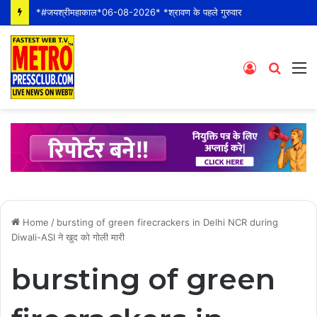
*#जयश्रीमहाकाल*06-08-2026* *श्रावण के पहले गुरुवार* *श्री महाकालेश्वर ज्योतिर्लिंग जी के भस्म आरती श्रृंगार दर्शन #live कीं हार्दिक शुभकामनाएं* *#YOU_TOO_CAN_TOP*
Log
Searc
M
In
for
Home
/
bursting of green firecrackers in Delhi NCR during
Diwali-ASI ने खुद को गोली मारी
bursting of green