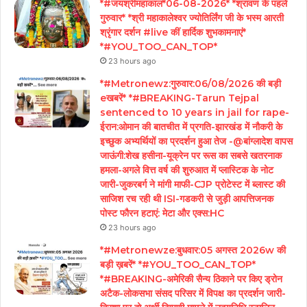
*#जयश्रीमहाकाल*06-08-2026* *श्रावण के पहले
गुरुवार* *श्री महाकालेश्वर ज्योतिर्लिंग जी के भस्म आरती
श्रृंगार दर्शन #live कीं हार्दिक शुभकामनाएं*
*#YOU_TOO_CAN_TOP*
23 hours ago
*#Metronewz:गुरुवार:06/08/2026 की बड़ी
eखबरें* *#BREAKING-Tarun Tejpal
sentenced to 10 years in jail for rape-
ईरान:ओमान की बातचीत में प्रगति-झारखंड में नौकरी के
इच्छुक अभ्यर्थियों का प्रदर्शन हुआ तेज -@बांग्लादेश वापस
जाऊंगी:शेख हसीना-यूक्रेन पर रूस का सबसे खतरनाक
हमला-अगले वित्त वर्ष की शुरुआत में प्लास्टिक के नोट
जारी-जुकरबर्ग ने मांगी माफी-CJP प्रोटेस्ट में ब्लास्ट की
साजिश रच रही थी ISI-गडकरी से जुड़ी आपत्तिजनक
पोस्ट फौरन हटाएं: मेटा और एक्स:HC
23 hours ago
*#Metronewze:बुधवार:05 अगस्त 2026w की
बड़ी ख़बरें* *#YOU_TOO_CAN_TOP*
*#BREAKING-अमेरिकी सैन्य ठिकाने पर किए ड्रोन
अटैक-लोकसभा संसद परिसर में विपक्ष का प्रदर्शन जारी-