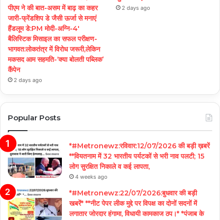
पीएम ने की बात-असम में बाढ़ का कहर
2 days ago
जारी-फ्रेंडशिप डे जैसी ऊर्जा से मनाएं
हैंडलूम डे:PM मोदी-अग्नि-4′
बैलिस्टिक मिसाइल का सफल परीक्षण-
भागवत:लोकतंत्र में विरोध जरूरी,लेकिन
मकसद आम सहमति-‘क्या बोलती पब्लिक’
कैंपेन
2 days ago
Popular Posts
*#Metronewz:रविवार:12/07/2026 की बड़ी ख़बरें
**वियतनाम में 32 भारतीय पर्यटकों से भरी नाव पलटी; 15
लोग सुरक्षित निकाले व कई लापता,
4 weeks ago
*#Metronewz:22/07/2026:बुधवार की बड़ी
खबरें* **नीट पेपर लीक मुद्दे पर विपक्ष का दोनों सदनों में
लगातार जोरदार हंगामा, विधायी कामकाज ठप।* *पंजाब के