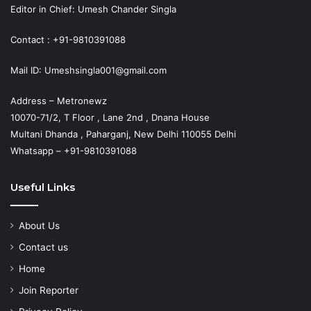
Editor in Chief: Umesh Chander Singla
Contact : +91-9810391088
Mail ID: Umeshsingla001@gmail.com
Address – Metronewz
10070-71/2, T Floor , Lane 2nd , Dnana House
Multani Dhanda , Paharganj, New Delhi 110055 Delhi
Whatsapp – +91-9810391088
Useful Links
About Us
Contact us
Home
Join Reporter