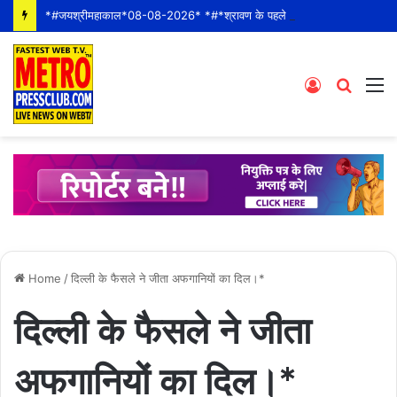
*#जयश्रीमहाकाल*08-08-2026* *#*श्रावण के पहले शनीवार* *श्री महाकालेश्वर ज्योतिर्लिंग जी के भस्म आरती श्रृंगार दर्शन #live कीं हार्दिक शुभकामनाएं* *#YOU_TOO_CAN_TOP*
Log
Searc
M
In
for
Home
/
दिल्ली के फैसले ने जीता अफगानियों का दिल।*
दिल्ली के फैसले ने जीता
अफगानियों का दिल।*