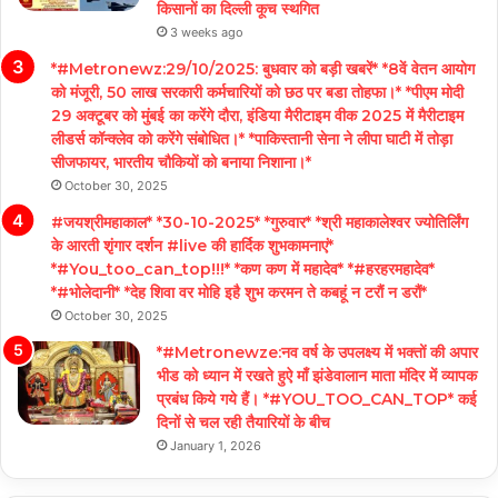
किसानों का दिल्ली कूच स्थगित
3 weeks ago
*#Metronewz:29/10/2025: बुधवार को बड़ी खबरें* *8वें वेतन आयोग
को मंजूरी, 50 लाख सरकारी कर्मचारियों को छठ पर बडा तोहफा।* *पीएम मोदी
29 अक्टूबर को मुंबई का करेंगे दौरा, इंडिया मैरीटाइम वीक 2025 में मैरीटाइम
लीडर्स कॉन्क्लेव को करेंगे संबोधित।* *पाकिस्तानी सेना ने लीपा घाटी में तोड़ा
सीजफायर, भारतीय चौकियों को बनाया निशाना।*
October 30, 2025
#जयश्रीमहाकाल* *30-10-2025* *गुरुवार* *श्री महाकालेश्वर ज्योतिर्लिंग
के आरती शृंगार दर्शन #live की हार्दिक शुभकामनाएं*
*#You_too_can_top!!!* *कण कण में महादेव* *#हरहरमहादेव*
*#भोलेदानी* *देह शिवा वर मोहि इहै शुभ करमन ते कबहूं न टरौं न डरौं*
October 30, 2025
*#Metronewze:नव वर्ष के उपलक्ष्य में भक्तों की अपार
भीड को ध्यान में रखते हुऐ माँ झंडेवालान माता मंदिर में व्यापक
प्रबंध किये गये हैं। *#YOU_TOO_CAN_TOP* कई
दिनों से चल रही तैयारियों के बीच
January 1, 2026