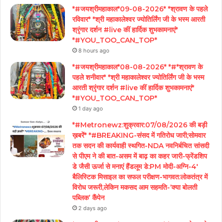
*#जयश्रीमहाकाल*09-08-2026* *श्रावण के पहले
रविवार* *श्री महाकालेश्वर ज्योतिर्लिंग जी के भस्म आरती
श्रृंगार दर्शन #live कीं हार्दिक शुभकामनाएं*
*#YOU_TOO_CAN_TOP*
8 hours ago
*#जयश्रीमहाकाल*08-08-2026* *#*श्रावण के
पहले शनीवार* *श्री महाकालेश्वर ज्योतिर्लिंग जी के भस्म
आरती श्रृंगार दर्शन #live कीं हार्दिक शुभकामनाएं*
*#YOU_TOO_CAN_TOP*
1 day ago
*#Metronewz:शुक्रवार:07/08/2026 की बड़ी
ख़बरें* *#BREAKING-संसद में गतिरोध जारी;सोमवार
तक सदन की कार्यवाही स्थगित-NDA नवनिर्बचित सांसदी
से पीएम ने की बात-असम में बाढ़ का कहर जारी-फ्रेंडशिप
डे जैसी ऊर्जा से मनाएं हैंडलूम डे:PM मोदी-अग्नि-4′
बैलिस्टिक मिसाइल का सफल परीक्षण-भागवत:लोकतंत्र में
विरोध जरूरी,लेकिन मकसद आम सहमति-‘क्या बोलती
पब्लिक’ कैंपेन
2 days ago