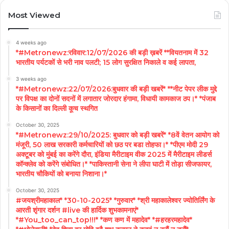
Most Viewed
4 weeks ago
*#Metronewz:रविवार:12/07/2026 की बड़ी ख़बरें **वियतनाम में 32
भारतीय पर्यटकों से भरी नाव पलटी; 15 लोग सुरक्षित निकाले व कई लापता,
3 weeks ago
*#Metronewz:22/07/2026:बुधवार की बड़ी खबरें* **नीट पेपर लीक मुद्दे
पर विपक्ष का दोनों सदनों में लगातार जोरदार हंगामा, विधायी कामकाज ठप।* *पंजाब
के किसानों का दिल्ली कूच स्थगित
October 30, 2025
*#Metronewz:29/10/2025: बुधवार को बड़ी खबरें* *8वें वेतन आयोग को
मंजूरी, 50 लाख सरकारी कर्मचारियों को छठ पर बडा तोहफा।* *पीएम मोदी 29
अक्टूबर को मुंबई का करेंगे दौरा, इंडिया मैरीटाइम वीक 2025 में मैरीटाइम लीडर्स
कॉन्क्लेव को करेंगे संबोधित।* *पाकिस्तानी सेना ने लीपा घाटी में तोड़ा सीजफायर,
भारतीय चौकियों को बनाया निशाना।*
October 30, 2025
#जयश्रीमहाकाल* *30-10-2025* *गुरुवार* *श्री महाकालेश्वर ज्योतिर्लिंग के
आरती शृंगार दर्शन #live की हार्दिक शुभकामनाएं*
*#You_too_can_top!!!* *कण कण में महादेव* *#हरहरमहादेव*