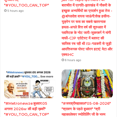
*#YOU_TOO_CAN_TOP*
बातचीत में प्रगति-झारखंड में नौकरी के
इच्छुक अभ्यर्थियों का प्रदर्शन हुआ तेज -
5 hours ago
@बांग्लादेश वापस जाऊंगी:शेख हसीना-
यूक्रेन पर रूस का सबसे खतरनाक
हमला-अगले वित्त वर्ष की शुरुआत में
प्लास्टिक के नोट जारी-जुकरबर्ग ने मांगी
माफी-CJP प्रोटेस्ट में ब्लास्ट की
साजिश रच रही थी ISI-गडकरी से जुड़ी
आपत्तिजनक पोस्ट फौरन हटाएं: मेटा और
एक्स:HC
6 hours ago
*#Metronewze:बुधवार:05
*#जयश्रीमहाकाल*05-08-2026*
अगस्त 2026w की बड़ी ख़बरें*
*श्रावण के पहले बुधवार* *श्री
*#YOU_TOO_CAN_TOP*
महाकालेश्वर ज्योतिर्लिंग जी के भस्म