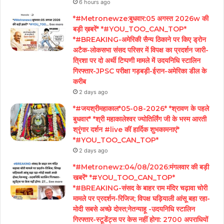
6 hours ago
*#Metronewze:बुधवार:05 अगस्त 2026w की
बड़ी ख़बरें* *#YOU_TOO_CAN_TOP*
*#BREAKING-अमेरिकी सैन्य ठिकाने पर किए ड्रोन
अटैक-लोकसभा संसद परिसर में विपक्ष का प्रदर्शन जारी-
त्रिशा पर दो अर्थी टिप्पणी मामले में उदयनिधि स्टालिन
गिरफ्तार-JPSC परीक्षा गड़बड़ी-ईरान-अमेरिका डील के
करीब
2 days ago
*#जयश्रीमहाकाल*05-08-2026* *श्रावण के पहले
बुधवार* *श्री महाकालेश्वर ज्योतिर्लिंग जी के भस्म आरती
श्रृंगार दर्शन #live कीं हार्दिक शुभकामनाएं*
*#YOU_TOO_CAN_TOP*
2 days ago
*#Metronewz:04/08/2026:मंगलवार की बड़ी
खबरें* *#YOU_TOO_CAN_TOP*
*#BREAKING-संसद के बाहर राम मंदिर चढ़ावा चोरी
मामले पर प्रदर्शन-रिजिज; विपक्ष घड़ियाली आंसू बहा रहा-
मोदी सबसे अच्छे दोस्त;नेतन्याहू -उदयनिधि स्टालिन
गिरफ्तार-स्टूडेंट्स पर केस नहीं होगा: 2700 अपराधियों