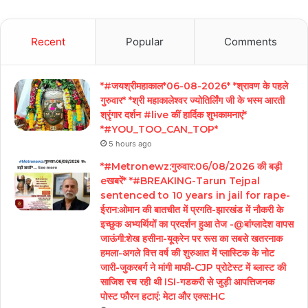
Recent
Popular
Comments
*#जयश्रीमहाकाल*06-08-2026* *श्रावण के पहले
गुरुवार* *श्री महाकालेश्वर ज्योतिर्लिंग जी के भस्म आरती
श्रृंगार दर्शन #live कीं हार्दिक शुभकामनाएं*
*#YOU_TOO_CAN_TOP*
5 hours ago
*#Metronewz:गुरुवार:06/08/2026 की बड़ी
eखबरें* *#BREAKING-Tarun Tejpal
sentenced to 10 years in jail for rape-
ईरान:ओमान की बातचीत में प्रगति-झारखंड में नौकरी के
इच्छुक अभ्यर्थियों का प्रदर्शन हुआ तेज -@बांग्लादेश वापस
जाऊंगी:शेख हसीना-यूक्रेन पर रूस का सबसे खतरनाक
हमला-अगले वित्त वर्ष की शुरुआत में प्लास्टिक के नोट
जारी-जुकरबर्ग ने मांगी माफी-CJP प्रोटेस्ट में ब्लास्ट की
साजिश रच रही थी ISI-गडकरी से जुड़ी आपत्तिजनक
पोस्ट फौरन हटाएं: मेटा और एक्स:HC