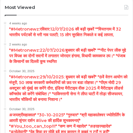
Most Viewed
4 weeks ago
*#Metronewz:रविवार:12/07/2026 की बड़ी ख़बरें **वियतनाम में 32
भारतीय पर्यटकों से भरी नाव पलटी; 15 लोग सुरक्षित निकाले व कई लापता,
2 weeks ago
*#Metronewz:22/07/2026:बुधवार की बड़ी खबरें* **नीट पेपर लीक मुद्दे
पर विपक्ष का दोनों सदनों में लगातार जोरदार हंगामा, विधायी कामकाज ठप।* *पंजाब
के किसानों का दिल्ली कूच स्थगित
October 30, 2025
*#Metronewz:29/10/2025: बुधवार को बड़ी खबरें* *8वें वेतन आयोग को
मंजूरी, 50 लाख सरकारी कर्मचारियों को छठ पर बडा तोहफा।* *पीएम मोदी 29
अक्टूबर को मुंबई का करेंगे दौरा, इंडिया मैरीटाइम वीक 2025 में मैरीटाइम लीडर्स
कॉन्क्लेव को करेंगे संबोधित।* *पाकिस्तानी सेना ने लीपा घाटी में तोड़ा सीजफायर,
भारतीय चौकियों को बनाया निशाना।*
October 30, 2025
#जयश्रीमहाकाल* *30-10-2025* *गुरुवार* *श्री महाकालेश्वर ज्योतिर्लिंग के
आरती शृंगार दर्शन #live की हार्दिक शुभकामनाएं*
*#You_too_can_top!!!* *कण कण में महादेव* *#हरहरमहादेव*
*#भोलेदानी* *देह शिवा वर मोहि इहै शुभ करमन ते कबहूं न टरौं न डरौं*