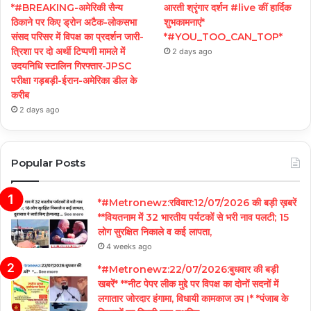
*#BREAKING-अमेरिकी सैन्य
आरती श्रृंगार दर्शन #live कीं हार्दिक
ठिकाने पर किए ड्रोन अटैक-लोकसभा
शुभकामनाएं*
संसद परिसर में विपक्ष का प्रदर्शन जारी-
*#YOU_TOO_CAN_TOP*
त्रिशा पर दो अर्थी टिप्पणी मामले में
2 days ago
उदयनिधि स्टालिन गिरफ्तार-JPSC
परीक्षा गड़बड़ी-ईरान-अमेरिका डील के
करीब
2 days ago
Popular Posts
*#Metronewz:रविवार:12/07/2026 की बड़ी ख़बरें
**वियतनाम में 32 भारतीय पर्यटकों से भरी नाव पलटी; 15
लोग सुरक्षित निकाले व कई लापता,
4 weeks ago
*#Metronewz:22/07/2026:बुधवार की बड़ी
खबरें* **नीट पेपर लीक मुद्दे पर विपक्ष का दोनों सदनों में
लगातार जोरदार हंगामा, विधायी कामकाज ठप।* *पंजाब के