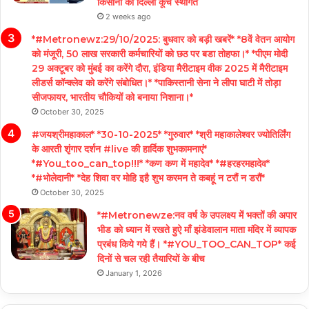
किसानों का दिल्ली कूच स्थगित
2 weeks ago
*#Metronewz:29/10/2025: बुधवार को बड़ी खबरें* *8वें वेतन आयोग
को मंजूरी, 50 लाख सरकारी कर्मचारियों को छठ पर बडा तोहफा।* *पीएम मोदी
29 अक्टूबर को मुंबई का करेंगे दौरा, इंडिया मैरीटाइम वीक 2025 में मैरीटाइम
लीडर्स कॉन्क्लेव को करेंगे संबोधित।* *पाकिस्तानी सेना ने लीपा घाटी में तोड़ा
सीजफायर, भारतीय चौकियों को बनाया निशाना।*
October 30, 2025
#जयश्रीमहाकाल* *30-10-2025* *गुरुवार* *श्री महाकालेश्वर ज्योतिर्लिंग
के आरती शृंगार दर्शन #live की हार्दिक शुभकामनाएं*
*#You_too_can_top!!!* *कण कण में महादेव* *#हरहरमहादेव*
*#भोलेदानी* *देह शिवा वर मोहि इहै शुभ करमन ते कबहूं न टरौं न डरौं*
October 30, 2025
*#Metronewze:नव वर्ष के उपलक्ष्य में भक्तों की अपार
भीड को ध्यान में रखते हुऐ माँ झंडेवालान माता मंदिर में व्यापक
प्रबंध किये गये हैं। *#YOU_TOO_CAN_TOP* कई
दिनों से चल रही तैयारियों के बीच
January 1, 2026