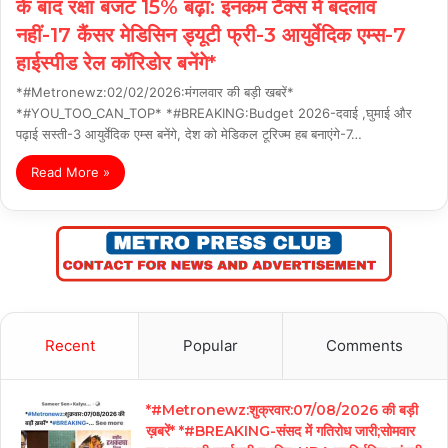
के बाद रक्षा बजट 15% बढ़ा: इनकम टैक्स में बदलाव
नहीं-17 कैंसर मेडिसिन ड्यूटी फ्री-3 आयुर्वेदिक एम्स-7
हाईस्पीड रेल कॉरिडोर बनेंगे*
*#Metronewz:02/02/2026:मंगलवार की बड़ी खबरें*
*#YOU_TOO_CAN_TOP* *#BREAKING:Budget 2026-दवाई ,घुमाई और
पढ़ाई सस्ती-3 आयुर्वेदिक एम्स बनेंगे, देश को मेडिकल टूरिज्म हब बनाएंगे-7…
Read More »
Recent
Popular
Comments
*#Metronewz:शुक्रवार:07/08/2026 की बड़ी
ख़बरें* *#BREAKING-संसद में गतिरोध जारी;सोमवार