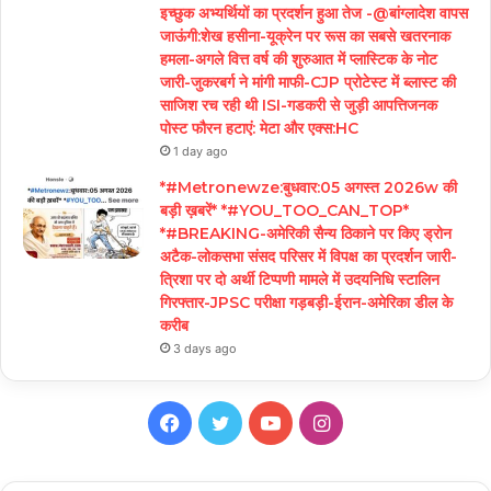
इच्छुक अभ्यर्थियों का प्रदर्शन हुआ तेज -@बांग्लादेश वापस
जाऊंगी:शेख हसीना-यूक्रेन पर रूस का सबसे खतरनाक
हमला-अगले वित्त वर्ष की शुरुआत में प्लास्टिक के नोट
जारी-जुकरबर्ग ने मांगी माफी-CJP प्रोटेस्ट में ब्लास्ट की
साजिश रच रही थी ISI-गडकरी से जुड़ी आपत्तिजनक
पोस्ट फौरन हटाएं: मेटा और एक्स:HC
1 day ago
*#Metronewze:बुधवार:05 अगस्त 2026w की
बड़ी ख़बरें* *#YOU_TOO_CAN_TOP*
*#BREAKING-अमेरिकी सैन्य ठिकाने पर किए ड्रोन
अटैक-लोकसभा संसद परिसर में विपक्ष का प्रदर्शन जारी-
त्रिशा पर दो अर्थी टिप्पणी मामले में उदयनिधि स्टालिन
गिरफ्तार-JPSC परीक्षा गड़बड़ी-ईरान-अमेरिका डील के
करीब
3 days ago
Facebook
Twitter
YouTube
Instagram