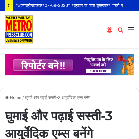
*#जयश्रीमहाकाल*07-08-2026* *श्रावण के पहले शुक्रवार* *श्री महाकालेश्वर ज्योतिर्लिंग जी के भस्म आरती श्रृंगार दर्शन #live कीं हार्दिक शुभकामनाएं*
Log
Searc
M
In
for
Home
/
घुमाई और पढ़ाई सस्ती-3 आयुर्वेदिक एम्स बनेंगे
घुमाई और पढ़ाई सस्ती-3
आयुर्वेदिक एम्स बनेंगे