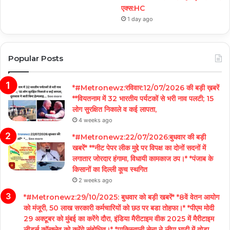
एक्स:HC
1 day ago
Popular Posts
*#Metronewz:रविवार:12/07/2026 की बड़ी ख़बरें
**वियतनाम में 32 भारतीय पर्यटकों से भरी नाव पलटी; 15
लोग सुरक्षित निकाले व कई लापता,
4 weeks ago
*#Metronewz:22/07/2026:बुधवार की बड़ी
खबरें* **नीट पेपर लीक मुद्दे पर विपक्ष का दोनों सदनों में
लगातार जोरदार हंगामा, विधायी कामकाज ठप।* *पंजाब के
किसानों का दिल्ली कूच स्थगित
2 weeks ago
*#Metronewz:29/10/2025: बुधवार को बड़ी खबरें* *8वें वेतन आयोग
को मंजूरी, 50 लाख सरकारी कर्मचारियों को छठ पर बडा तोहफा।* *पीएम मोदी
29 अक्टूबर को मुंबई का करेंगे दौरा, इंडिया मैरीटाइम वीक 2025 में मैरीटाइम
लीडर्स कॉन्क्लेव को करेंगे संबोधित।* *पाकिस्तानी सेना ने लीपा घाटी में तोड़ा