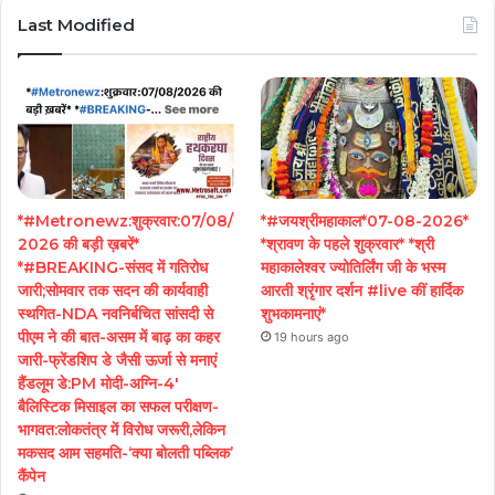
Last Modified
*#Metronewz:शुक्रवार:07/08/
*#जयश्रीमहाकाल*07-08-2026*
2026 की बड़ी ख़बरें*
*श्रावण के पहले शुक्रवार* *श्री
*#BREAKING-संसद में गतिरोध
महाकालेश्वर ज्योतिर्लिंग जी के भस्म
जारी;सोमवार तक सदन की कार्यवाही
आरती श्रृंगार दर्शन #live कीं हार्दिक
स्थगित-NDA नवनिर्बचित सांसदी से
शुभकामनाएं*
पीएम ने की बात-असम में बाढ़ का कहर
19 hours ago
जारी-फ्रेंडशिप डे जैसी ऊर्जा से मनाएं
हैंडलूम डे:PM मोदी-अग्नि-4′
बैलिस्टिक मिसाइल का सफल परीक्षण-
भागवत:लोकतंत्र में विरोध जरूरी,लेकिन
मकसद आम सहमति-‘क्या बोलती पब्लिक’
कैंपेन