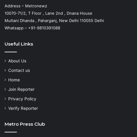
Address – Metronewz
10070-71/2, T Floor , Lane 2nd , Dnana House
Multani Dhanda , Paharganj, New Delhi 110055 Delhi
Whatsapp – +91-9810391088
Useful Links
About Us
Contact us
Home
Join Reporter
Privacy Policy
Verify Reporter
Metro Press Club