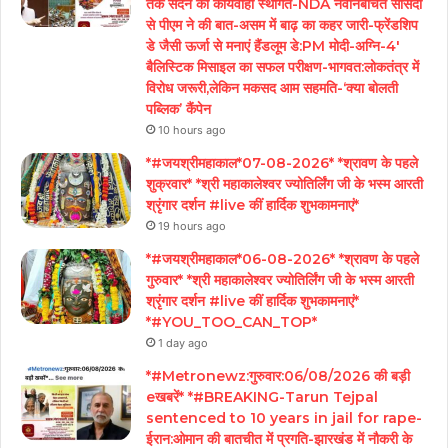
तक सदन की कार्यवाही स्थगित-NDA नवनिर्बचित सांसदी
से पीएम ने की बात-असम में बाढ़ का कहर जारी-फ्रेंडशिप
डे जैसी ऊर्जा से मनाएं हैंडलूम डे:PM मोदी-अग्नि-4′
बैलिस्टिक मिसाइल का सफल परीक्षण-भागवत:लोकतंत्र में
विरोध जरूरी,लेकिन मकसद आम सहमति-‘क्या बोलती
पब्लिक’ कैंपेन
10 hours ago
*#जयश्रीमहाकाल*07-08-2026* *श्रावण के पहले
शुक्रवार* *श्री महाकालेश्वर ज्योतिर्लिंग जी के भस्म आरती
श्रृंगार दर्शन #live कीं हार्दिक शुभकामनाएं*
19 hours ago
*#जयश्रीमहाकाल*06-08-2026* *श्रावण के पहले
गुरुवार* *श्री महाकालेश्वर ज्योतिर्लिंग जी के भस्म आरती
श्रृंगार दर्शन #live कीं हार्दिक शुभकामनाएं*
*#YOU_TOO_CAN_TOP*
1 day ago
*#Metronewz:गुरुवार:06/08/2026 की बड़ी
eखबरें* *#BREAKING-Tarun Tejpal
sentenced to 10 years in jail for rape-
ईरान:ओमान की बातचीत में प्रगति-झारखंड में नौकरी के