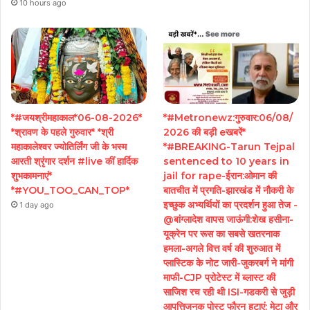
10 hours ago
*#जयश्रीमहाकाल*06-08-2026*
*#Metronewz:गुरुवार:06/08/
*श्रावण के पहले गुरुवार* *श्री
2026 की बड़ी eखबरें*
महाकालेश्वर ज्योतिर्लिंग जी के भस्म
*#BREAKING-Tarun Tejpal
आरती श्रृंगार दर्शन #live कीं हार्दिक
sentenced to 10 years in
शुभकामनाएं*
jail for rape-ईरान:ओमान की
*#YOU_TOO_CAN_TOP*
बातचीत में प्रगति-झारखंड में नौकरी के
इच्छुक अभ्यर्थियों का प्रदर्शन हुआ तेज -
1 day ago
@बांग्लादेश वापस जाऊंगी:शेख हसीना-
यूक्रेन पर रूस का सबसे खतरनाक
हमला-अगले वित्त वर्ष की शुरुआत में
प्लास्टिक के नोट जारी-जुकरबर्ग ने मांगी
माफी-CJP प्रोटेस्ट में ब्लास्ट की
साजिश रच रही थी ISI-गडकरी से जुड़ी
आपत्तिजनक पोस्ट फौरन हटाएं: मेटा और