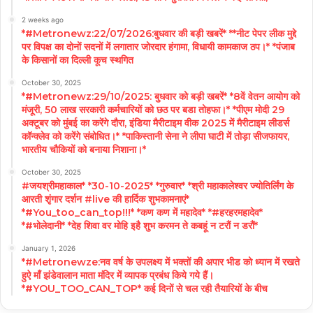
2 weeks ago
*#Metronewz:22/07/2026:बुधवार की बड़ी खबरें* **नीट पेपर लीक मुद्दे
पर विपक्ष का दोनों सदनों में लगातार जोरदार हंगामा, विधायी कामकाज ठप।* *पंजाब
के किसानों का दिल्ली कूच स्थगित
October 30, 2025
*#Metronewz:29/10/2025: बुधवार को बड़ी खबरें* *8वें वेतन आयोग को
मंजूरी, 50 लाख सरकारी कर्मचारियों को छठ पर बडा तोहफा।* *पीएम मोदी 29
अक्टूबर को मुंबई का करेंगे दौरा, इंडिया मैरीटाइम वीक 2025 में मैरीटाइम लीडर्स
कॉन्क्लेव को करेंगे संबोधित।* *पाकिस्तानी सेना ने लीपा घाटी में तोड़ा सीजफायर,
भारतीय चौकियों को बनाया निशाना।*
October 30, 2025
#जयश्रीमहाकाल* *30-10-2025* *गुरुवार* *श्री महाकालेश्वर ज्योतिर्लिंग के
आरती शृंगार दर्शन #live की हार्दिक शुभकामनाएं*
*#You_too_can_top!!!* *कण कण में महादेव* *#हरहरमहादेव*
*#भोलेदानी* *देह शिवा वर मोहि इहै शुभ करमन ते कबहूं न टरौं न डरौं*
January 1, 2026
*#Metronewze:नव वर्ष के उपलक्ष्य में भक्तों की अपार भीड को ध्यान में रखते
हुऐ माँ झंडेवालान माता मंदिर में व्यापक प्रबंध किये गये हैं।
*#YOU_TOO_CAN_TOP* कई दिनों से चल रही तैयारियों के बीच