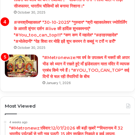
सीजफायर, भारतीय चौकियों को बनाया निशाना।*
October 30, 2025
#जयश्रीमहाकाल* *30-10-2025* *गुरुवार* *श्री महाकालेश्वर ज्योतिर्लिंग
के आरती शृंगार दर्शन #live की हार्दिक शुभकामनाएं*
*#You_too_can_top!!!* *कण कण में महादेव* *#हरहरमहादेव*
*#भोलेदानी* *देह शिवा वर मोहि इहै शुभ करमन ते कबहूं न टरौं न डरौं*
October 30, 2025
*#Metronewze:नव वर्ष के उपलक्ष्य में भक्तों की अपार
भीड को ध्यान में रखते हुऐ माँ झंडेवालान माता मंदिर में व्यापक
प्रबंध किये गये हैं। *#YOU_TOO_CAN_TOP* कई
दिनों से चल रही तैयारियों के बीच
January 1, 2026
Most Viewed
4 weeks ago
*#Metronewz:रविवार:12/07/2026 की बड़ी ख़बरें **वियतनाम में 32
भारतीय पर्यटकों से भरी नाव पलटी; 15 लोग सुरक्षित निकाले व कई लापता,