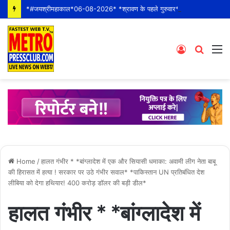
*#जयश्रीमहाकाल*06-08-2026* *श्रावण के पहले गुरुवार* *श्री महाकालेश्वर ज्योतिर्लिंग जी के भस्म आरती श्रृंगार दर्शन #live कीं हार्दिक शुभकामनाएं* *#YOU_TOO_CAN_TOP*
Log
Searc
M
In
for
Home
/
हालत गंभीर * *बांग्लादेश में एक और सियासी धमाका: अवामी लीग नेता बाबू
की हिरासत में हत्या ! सरकार पर उठे गंभीर सवाल* *पाकिस्तान UN प्रतिबंधित देश
लीबिया को देगा हथियार! 400 करोड़ डॉलर की बड़ी डील*
हालत गंभीर * *बांग्लादेश में