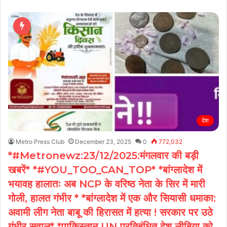
देश
Metro Press Club
December 23, 2025
0
772,032
*#Metronewz:23/12/2025:मंगलवार की बड़ी
खबरें* *#YOU_TOO_CAN_TOP* *बांग्लादेश में
भयावह हालातः अब NCP के वरिष्ठ नेता के सिर में मारी
गोली, हालत गंभीर * *बांग्लादेश में एक और सियासी धमाका:
अवामी लीग नेता बाबू की हिरासत में हत्या ! सरकार पर उठे
गंभीर सवाल* *पाकिस्तान UN प्रतिबंधित देश लीबिया को