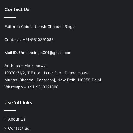
Contact Us
Editor in Chief: Umesh Chander Singla
Contact : +91-9810391088
Mail ID: Umeshsingla001@gmail.com
Address – Metronewz
10070-71/2, T Floor , Lane 2nd , Dnana House
Multani Dhanda , Paharganj, New Delhi 110055 Delhi
Whatsapp – +91-9810391088
Useful Links
About Us
Contact us