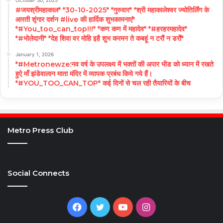
October 30, 2025
#जयश्रीमहाकाल* *30-10-2025* *गुरुवार* *श्री महाकालेश्वर ज्योतिर्लिंग के
आरती शृंगार दर्शन #live की हार्दिक शुभकामनाएं*
*#You_too_can_top!!!* *कण कण में महादेव* *#हरहरमहादेव*
*#भोलेदानी* *देह शिवा वर मोहि इहै शुभ करमन ते कबहूं न टरौं न डरौं*
January 1, 2026
*#Metronewze:नव वर्ष के उपलक्ष्य में भक्तों की अपार भीड को ध्यान में रखते
हुऐ माँ झंडेवालान माता मंदिर में व्यापक प्रबंध किये गये हैं।
*#YOU_TOO_CAN_TOP* कई दिनों से चल रही तैयारियों के बीच
Metro Press Club
Social Connects
Facebook
Twitter
YouTube
Instagram