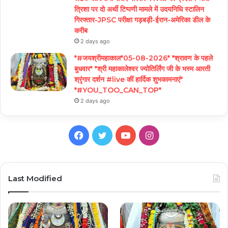
त्रिशा पर दो अर्थी टिप्पणी मामले में उदयनिधि स्टालिन
गिरफ्तार-JPSC परीक्षा गड़बड़ी-ईरान-अमेरिका डील के
करीब
2 days ago
*#जयश्रीमहाकाल*05-08-2026* *श्रावण के पहले
बुधवार* *श्री महाकालेश्वर ज्योतिर्लिंग जी के भस्म आरती
श्रृंगार दर्शन #live कीं हार्दिक शुभकामनाएं*
*#YOU_TOO_CAN_TOP*
2 days ago
Facebook
Twitter
YouTube
Instagram
Last Modified