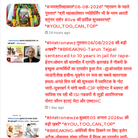
*#जयश्रीमहाकाल*06-08-2026* *श्रावण के पहले
गुरुवार* *श्री महाकालेश्वर ज्योतिर्लिंग जी के भस्म आरती
श्रृंगार दर्शन #live कीं हार्दिक शुभकामनाएं*
*#YOU_TOO_CAN_TOP*
24 hours ago
*#Metronewz:गुरुवार:06/08/2026 की बड़ी
eखबरें* *#BREAKING-Tarun Tejpal
sentenced to 10 years in jail for rape-
ईरान:ओमान की बातचीत में प्रगति-झारखंड में नौकरी के
इच्छुक अभ्यर्थियों का प्रदर्शन हुआ तेज -@बांग्लादेश वापस
जाऊंगी:शेख हसीना-यूक्रेन पर रूस का सबसे खतरनाक
हमला-अगले वित्त वर्ष की शुरुआत में प्लास्टिक के नोट
जारी-जुकरबर्ग ने मांगी माफी-CJP प्रोटेस्ट में ब्लास्ट की
साजिश रच रही थी ISI-गडकरी से जुड़ी आपत्तिजनक
पोस्ट फौरन हटाएं: मेटा और एक्स:HC
1 day ago
*#Metronewze:बुधवार:05 अगस्त 2026w की
बड़ी ख़बरें* *#YOU_TOO_CAN_TOP*
*#BREAKING-अमेरिकी सैन्य ठिकाने पर किए ड्रोन
अटैक-लोकसभा संसद परिसर में विपक्ष का प्रदर्शन जारी-