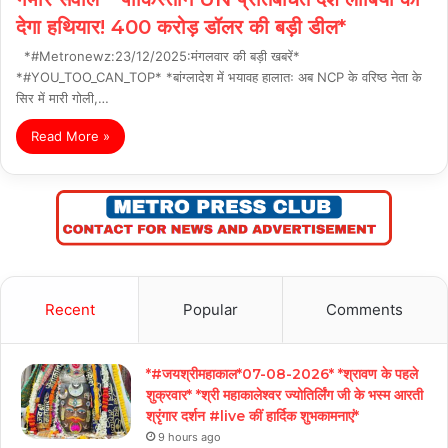
देगा हथियार! 400 करोड़ डॉलर की बड़ी डील*
*#Metronewz:23/12/2025:मंगलवार की बड़ी खबरें*
*#YOU_TOO_CAN_TOP* *बांग्लादेश में भयावह हालातः अब NCP के वरिष्ठ नेता के
सिर में मारी गोली,…
Read More »
Recent
Popular
Comments
*#जयश्रीमहाकाल*07-08-2026* *श्रावण के पहले
शुक्रवार* *श्री महाकालेश्वर ज्योतिर्लिंग जी के भस्म आरती
श्रृंगार दर्शन #live कीं हार्दिक शुभकामनाएं*
9 hours ago