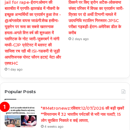
jail for rape-ईरान:ओमान की
ठिकाने पर किए ड्रोन अटैक-लोकसभा
बातचीत में प्रगति-झारखंड में नौकरी के
संसद परिसर में विपक्ष का प्रदर्शन जारी-
इच्छुक अभ्यर्थियों का प्रदर्शन हुआ तेज -
त्रिशा पर दो अर्थी टिप्पणी मामले में
@बांग्लादेश वापस जाऊंगी:शेख हसीना-
उदयनिधि स्टालिन गिरफ्तार-JPSC
यूक्रेन पर रूस का सबसे खतरनाक
परीक्षा गड़बड़ी-ईरान-अमेरिका डील के
हमला-अगले वित्त वर्ष की शुरुआत में
करीब
प्लास्टिक के नोट जारी-जुकरबर्ग ने मांगी
2 days ago
माफी-CJP प्रोटेस्ट में ब्लास्ट की
साजिश रच रही थी ISI-गडकरी से जुड़ी
आपत्तिजनक पोस्ट फौरन हटाएं: मेटा और
एक्स:HC
1 day ago
Popular Posts
*#Metronewz:रविवार:12/07/2026 की बड़ी ख़बरें
**वियतनाम में 32 भारतीय पर्यटकों से भरी नाव पलटी; 15
लोग सुरक्षित निकाले व कई लापता,
4 weeks ago