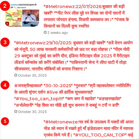
*#Metronewz:22/07/2026:बुधवार की बड़ी
खबरें* **नीट पेपर लीक मुद्दे पर विपक्ष का दोनों सदनों में
लगातार जोरदार हंगामा, विधायी कामकाज ठप।* *पंजाब के
किसानों का दिल्ली कूच स्थगित
2 weeks ago
*#Metronewz:29/10/2025: बुधवार को बड़ी खबरें* *8वें वेतन आयोग
को मंजूरी, 50 लाख सरकारी कर्मचारियों को छठ पर बडा तोहफा।* *पीएम मोदी
29 अक्टूबर को मुंबई का करेंगे दौरा, इंडिया मैरीटाइम वीक 2025 में मैरीटाइम
लीडर्स कॉन्क्लेव को करेंगे संबोधित।* *पाकिस्तानी सेना ने लीपा घाटी में तोड़ा
सीजफायर, भारतीय चौकियों को बनाया निशाना।*
October 30, 2025
#जयश्रीमहाकाल* *30-10-2025* *गुरुवार* *श्री महाकालेश्वर ज्योतिर्लिंग
के आरती शृंगार दर्शन #live की हार्दिक शुभकामनाएं*
*#You_too_can_top!!!* *कण कण में महादेव* *#हरहरमहादेव*
*#भोलेदानी* *देह शिवा वर मोहि इहै शुभ करमन ते कबहूं न टरौं न डरौं*
October 30, 2025
*#Metronewze:नव वर्ष के उपलक्ष्य में भक्तों की अपार
भीड को ध्यान में रखते हुऐ माँ झंडेवालान माता मंदिर में व्यापक
प्रबंध किये गये हैं। *#YOU_TOO_CAN_TOP* कई