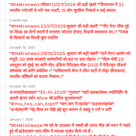
*#Metronewz:रविवार:12/07/2026 की बड़ी ख़बरें **वियतनाम में 32
भारतीय पर्यटकों से भरी नाव पलटी; 15 लोग सुरक्षित निकाले व कई लापता,
2 weeks ago
*#Metronewz:22/07/2026:बुधवार की बड़ी खबरें* **नीट पेपर लीक मुद्दे
पर विपक्ष का दोनों सदनों में लगातार जोरदार हंगामा, विधायी कामकाज ठप।* *पंजाब
के किसानों का दिल्ली कूच स्थगित
October 30, 2025
*#Metronewz:29/10/2025: बुधवार को बड़ी खबरें* *8वें वेतन आयोग को
मंजूरी, 50 लाख सरकारी कर्मचारियों को छठ पर बडा तोहफा।* *पीएम मोदी 29
अक्टूबर को मुंबई का करेंगे दौरा, इंडिया मैरीटाइम वीक 2025 में मैरीटाइम लीडर्स
कॉन्क्लेव को करेंगे संबोधित।* *पाकिस्तानी सेना ने लीपा घाटी में तोड़ा सीजफायर,
भारतीय चौकियों को बनाया निशाना।*
October 30, 2025
#जयश्रीमहाकाल* *30-10-2025* *गुरुवार* *श्री महाकालेश्वर ज्योतिर्लिंग के
आरती शृंगार दर्शन #live की हार्दिक शुभकामनाएं*
*#You_too_can_top!!!* *कण कण में महादेव* *#हरहरमहादेव*
*#भोलेदानी* *देह शिवा वर मोहि इहै शुभ करमन ते कबहूं न टरौं न डरौं*
January 1, 2026
*#Metronewze:नव वर्ष के उपलक्ष्य में भक्तों की अपार भीड को ध्यान में रखते
हुऐ माँ झंडेवालान माता मंदिर में व्यापक प्रबंध किये गये हैं।