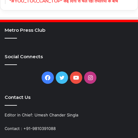
*#YOU_TOO_CAN_TOP* कई दिनों से चल रही तैयारियों के बीच
Metro Press Club
Social Connects
Facebook
Twitter
YouTube
Instagram
Contact Us
Editor in Chief: Umesh Chander Singla
Contact : +91-9810391088