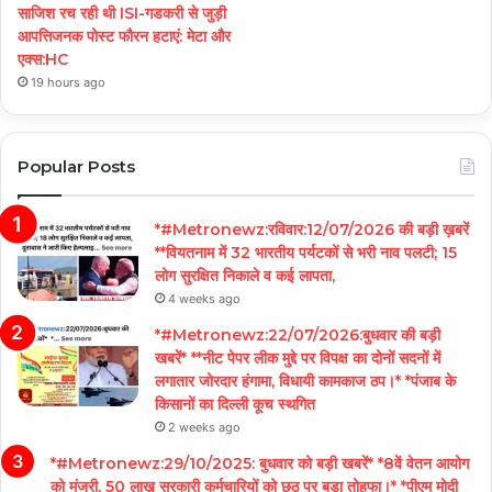
साजिश रच रही थी ISI-गडकरी से जुड़ी
आपत्तिजनक पोस्ट फौरन हटाएं: मेटा और
एक्स:HC
19 hours ago
Popular Posts
*#Metronewz:रविवार:12/07/2026 की बड़ी ख़बरें
**वियतनाम में 32 भारतीय पर्यटकों से भरी नाव पलटी; 15
लोग सुरक्षित निकाले व कई लापता,
4 weeks ago
*#Metronewz:22/07/2026:बुधवार की बड़ी
खबरें* **नीट पेपर लीक मुद्दे पर विपक्ष का दोनों सदनों में
लगातार जोरदार हंगामा, विधायी कामकाज ठप।* *पंजाब के
किसानों का दिल्ली कूच स्थगित
2 weeks ago
*#Metronewz:29/10/2025: बुधवार को बड़ी खबरें* *8वें वेतन आयोग
को मंजूरी, 50 लाख सरकारी कर्मचारियों को छठ पर बडा तोहफा।* *पीएम मोदी