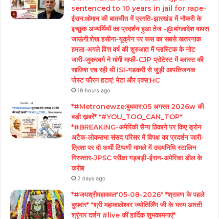
sentenced to 10 years in jail for rape-
ईरान:ओमान की बातचीत में प्रगति-झारखंड में नौकरी के
इच्छुक अभ्यर्थियों का प्रदर्शन हुआ तेज -@बांग्लादेश वापस
जाऊंगी:शेख हसीना-यूक्रेन पर रूस का सबसे खतरनाक
हमला-अगले वित्त वर्ष की शुरुआत में प्लास्टिक के नोट
जारी-जुकरबर्ग ने मांगी माफी-CJP प्रोटेस्ट में ब्लास्ट की
साजिश रच रही थी ISI-गडकरी से जुड़ी आपत्तिजनक
पोस्ट फौरन हटाएं: मेटा और एक्स:HC
19 hours ago
*#Metronewze:बुधवार:05 अगस्त 2026w की
बड़ी ख़बरें* *#YOU_TOO_CAN_TOP*
*#BREAKING-अमेरिकी सैन्य ठिकाने पर किए ड्रोन
अटैक-लोकसभा संसद परिसर में विपक्ष का प्रदर्शन जारी-
त्रिशा पर दो अर्थी टिप्पणी मामले में उदयनिधि स्टालिन
गिरफ्तार-JPSC परीक्षा गड़बड़ी-ईरान-अमेरिका डील के
करीब
2 days ago
*#जयश्रीमहाकाल*05-08-2026* *श्रावण के पहले
बुधवार* *श्री महाकालेश्वर ज्योतिर्लिंग जी के भस्म आरती
श्रृंगार दर्शन #live कीं हार्दिक शुभकामनाएं*