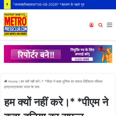
*#जयश्रीमहाकाल*06-08-2026* *श्रावण के पहले गुरुवार* *श्री महाकालेश्वर ज्योतिर्लिंग जी के भस्म आरती श्रृंगार दर्शन #live कीं हार्दिक शुभकामनाएं* *#YOU_TOO_CAN_TOP*
Log
Searc
M
In
for
Home
/
हम क्यों नहीं करे।* *पीएम ने कहा-दुनिया का सफल डिजिटल पब्लिक
इन्फ्रास्ट्रकचर भारत के पास
हम क्यों नहीं करे।* *पीएम ने