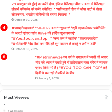
29 अक्टूबर को मुंबई का करेंगे दौरा, इंडिया मैरीटाइम वीक 2025 में मैरीटाइम
लीडर्स कॉन्क्लेव को करेंगे संबोधित।* *पाकिस्तानी सेना ने लीपा घाटी में तोड़ा
सीजफायर, भारतीय चौकियों को बनाया निशाना।*
October 30, 2025
#जयश्रीमहाकाल* *30-10-2025* *गुरुवार* *श्री महाकालेश्वर ज्योतिर्लिंग
के आरती शृंगार दर्शन #live की हार्दिक शुभकामनाएं*
*#You_too_can_top!!!* *कण कण में महादेव* *#हरहरमहादेव*
*#भोलेदानी* *देह शिवा वर मोहि इहै शुभ करमन ते कबहूं न टरौं न डरौं*
October 30, 2025
*#Metronewze:नव वर्ष के उपलक्ष्य में भक्तों की अपार
भीड को ध्यान में रखते हुऐ माँ झंडेवालान माता मंदिर में व्यापक
प्रबंध किये गये हैं। *#YOU_TOO_CAN_TOP* कई
दिनों से चल रही तैयारियों के बीच
January 1, 2026
Most Viewed
4 weeks ago