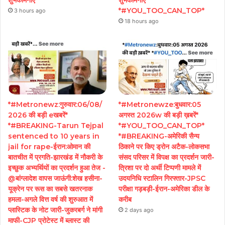
शुभकामनाएं*
शुभकामनाएं*
*#YOU_TOO_CAN_TOP*
3 hours ago
18 hours ago
*#Metronewz:गुरुवार:06/08/
*#Metronewze:बुधवार:05
2026 की बड़ी eखबरें*
अगस्त 2026w की बड़ी ख़बरें*
*#BREAKING-Tarun Tejpal
*#YOU_TOO_CAN_TOP*
sentenced to 10 years in
*#BREAKING-अमेरिकी सैन्य
jail for rape-ईरान:ओमान की
ठिकाने पर किए ड्रोन अटैक-लोकसभा
बातचीत में प्रगति-झारखंड में नौकरी के
संसद परिसर में विपक्ष का प्रदर्शन जारी-
इच्छुक अभ्यर्थियों का प्रदर्शन हुआ तेज -
त्रिशा पर दो अर्थी टिप्पणी मामले में
@बांग्लादेश वापस जाऊंगी:शेख हसीना-
उदयनिधि स्टालिन गिरफ्तार-JPSC
यूक्रेन पर रूस का सबसे खतरनाक
परीक्षा गड़बड़ी-ईरान-अमेरिका डील के
हमला-अगले वित्त वर्ष की शुरुआत में
करीब
प्लास्टिक के नोट जारी-जुकरबर्ग ने मांगी
2 days ago
माफी-CJP प्रोटेस्ट में ब्लास्ट की