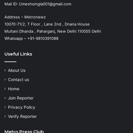
Mail ID: Umeshsingla001@gmail.com
Address – Metronewz
10070-71/2, T Floor , Lane 2nd , Dnana House
Multani Dhanda , Paharganj, New Delhi 110055 Delhi
Whatsapp – +91-9810391088
Useful Links
About Us
Contact us
Home
Join Reporter
Privacy Policy
Verify Reporter
Metro Press Club