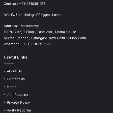
Contact : +91-9810391088
Mail ID: Umeshsingla001@gmail.com
Address – Metronewz
10070-71/2, T Floor , Lane 2nd , Dnana House
Multani Dhanda , Paharganj, New Delhi 110055 Delhi
Whatsapp – +91-9810391088
Useful Links
About Us
Contact us
Home
Join Reporter
Privacy Policy
Verify Reporter