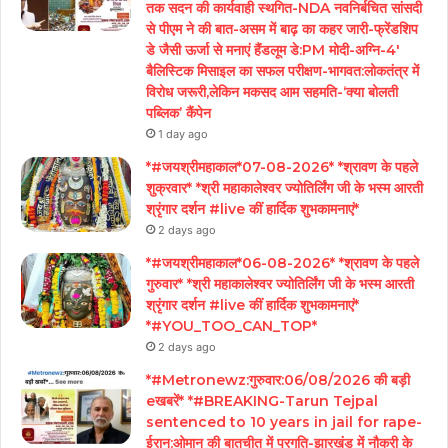
तक सदन की कार्यवाही स्थगित-NDA नवनिर्बचित सांसदी
से पीएम ने की बात-असम में बाढ़ का कहर जारी-फ्रेंडशिप
डे जैसी ऊर्जा से मनाएं हैंडलूम डे:PM मोदी-अग्नि-4′
बैलिस्टिक मिसाइल का सफल परीक्षण-भागवत:लोकतंत्र में
विरोध जरूरी,लेकिन मकसद आम सहमति-‘क्या बोलती
पब्लिक’ कैंपेन
1 day ago
*#जयश्रीमहाकाल*07-08-2026* *श्रावण के पहले
शुक्रवार* *श्री महाकालेश्वर ज्योतिर्लिंग जी के भस्म आरती
श्रृंगार दर्शन #live कीं हार्दिक शुभकामनाएं*
2 days ago
*#जयश्रीमहाकाल*06-08-2026* *श्रावण के पहले
गुरुवार* *श्री महाकालेश्वर ज्योतिर्लिंग जी के भस्म आरती
श्रृंगार दर्शन #live कीं हार्दिक शुभकामनाएं*
*#YOU_TOO_CAN_TOP*
2 days ago
*#Metronewz:गुरुवार:06/08/2026 की बड़ी
eखबरें* *#BREAKING-Tarun Tejpal
sentenced to 10 years in jail for rape-
ईरान:ओमान की बातचीत में प्रगति-झारखंड में नौकरी के