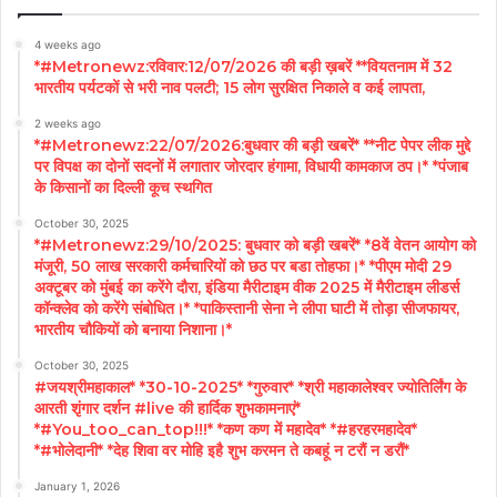
4 weeks ago
*#Metronewz:रविवार:12/07/2026 की बड़ी ख़बरें **वियतनाम में 32
भारतीय पर्यटकों से भरी नाव पलटी; 15 लोग सुरक्षित निकाले व कई लापता,
2 weeks ago
*#Metronewz:22/07/2026:बुधवार की बड़ी खबरें* **नीट पेपर लीक मुद्दे
पर विपक्ष का दोनों सदनों में लगातार जोरदार हंगामा, विधायी कामकाज ठप।* *पंजाब
के किसानों का दिल्ली कूच स्थगित
October 30, 2025
*#Metronewz:29/10/2025: बुधवार को बड़ी खबरें* *8वें वेतन आयोग को
मंजूरी, 50 लाख सरकारी कर्मचारियों को छठ पर बडा तोहफा।* *पीएम मोदी 29
अक्टूबर को मुंबई का करेंगे दौरा, इंडिया मैरीटाइम वीक 2025 में मैरीटाइम लीडर्स
कॉन्क्लेव को करेंगे संबोधित।* *पाकिस्तानी सेना ने लीपा घाटी में तोड़ा सीजफायर,
भारतीय चौकियों को बनाया निशाना।*
October 30, 2025
#जयश्रीमहाकाल* *30-10-2025* *गुरुवार* *श्री महाकालेश्वर ज्योतिर्लिंग के
आरती शृंगार दर्शन #live की हार्दिक शुभकामनाएं*
*#You_too_can_top!!!* *कण कण में महादेव* *#हरहरमहादेव*
*#भोलेदानी* *देह शिवा वर मोहि इहै शुभ करमन ते कबहूं न टरौं न डरौं*
January 1, 2026