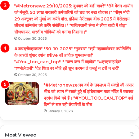
*#Metronewz:29/10/2025: बुधवार को बड़ी खबरें* *8वें वेतन आयोग
को मंजूरी, 50 लाख सरकारी कर्मचारियों को छठ पर बडा तोहफा।* *पीएम मोदी
29 अक्टूबर को मुंबई का करेंगे दौरा, इंडिया मैरीटाइम वीक 2025 में मैरीटाइम
लीडर्स कॉन्क्लेव को करेंगे संबोधित।* *पाकिस्तानी सेना ने लीपा घाटी में तोड़ा
सीजफायर, भारतीय चौकियों को बनाया निशाना।*
October 30, 2025
#जयश्रीमहाकाल* *30-10-2025* *गुरुवार* *श्री महाकालेश्वर ज्योतिर्लिंग
के आरती शृंगार दर्शन #live की हार्दिक शुभकामनाएं*
*#You_too_can_top!!!* *कण कण में महादेव* *#हरहरमहादेव*
*#भोलेदानी* *देह शिवा वर मोहि इहै शुभ करमन ते कबहूं न टरौं न डरौं*
October 30, 2025
*#Metronewze:नव वर्ष के उपलक्ष्य में भक्तों की अपार
भीड को ध्यान में रखते हुऐ माँ झंडेवालान माता मंदिर में व्यापक
प्रबंध किये गये हैं। *#YOU_TOO_CAN_TOP* कई
दिनों से चल रही तैयारियों के बीच
January 1, 2026
Most Viewed