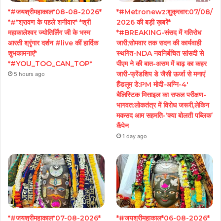
*#जयश्रीमहाकाल*08-08-2026*
*#Metronewz:शुक्रवार:07/08/
*#*श्रावण के पहले शनीवार* *श्री
2026 की बड़ी ख़बरें*
महाकालेश्वर ज्योतिर्लिंग जी के भस्म
*#BREAKING-संसद में गतिरोध
आरती श्रृंगार दर्शन #live कीं हार्दिक
जारी;सोमवार तक सदन की कार्यवाही
शुभकामनाएं*
स्थगित-NDA नवनिर्बचित सांसदी से
*#YOU_TOO_CAN_TOP*
पीएम ने की बात-असम में बाढ़ का कहर
जारी-फ्रेंडशिप डे जैसी ऊर्जा से मनाएं
5 hours ago
हैंडलूम डे:PM मोदी-अग्नि-4′
बैलिस्टिक मिसाइल का सफल परीक्षण-
भागवत:लोकतंत्र में विरोध जरूरी,लेकिन
मकसद आम सहमति-‘क्या बोलती पब्लिक’
कैंपेन
1 day ago
*#जयश्रीमहाकाल*07-08-2026*
*#जयश्रीमहाकाल*06-08-2026*