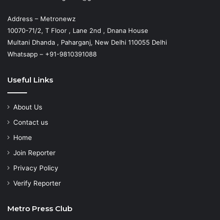
Address – Metronewz
10070-71/2, T Floor , Lane 2nd , Dnana House
Multani Dhanda , Paharganj, New Delhi 110055 Delhi
Whatsapp – +91-9810391088
Useful Links
About Us
Contact us
Home
Join Reporter
Privacy Policy
Verify Reporter
Metro Press Club