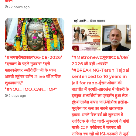
कैंपेन
22 hours ago
*#जयश्रीमहाकाल*06-08-2026*
*#Metronewz:गुरुवार:06/08/
*श्रावण के पहले गुरुवार* *श्री
2026 की बड़ी eखबरें*
महाकालेश्वर ज्योतिर्लिंग जी के भस्म
*#BREAKING-Tarun Tejpal
आरती श्रृंगार दर्शन #live कीं हार्दिक
sentenced to 10 years in
शुभकामनाएं*
jail for rape-ईरान:ओमान की
*#YOU_TOO_CAN_TOP*
बातचीत में प्रगति-झारखंड में नौकरी के
इच्छुक अभ्यर्थियों का प्रदर्शन हुआ तेज -
2 days ago
@बांग्लादेश वापस जाऊंगी:शेख हसीना-
यूक्रेन पर रूस का सबसे खतरनाक
हमला-अगले वित्त वर्ष की शुरुआत में
प्लास्टिक के नोट जारी-जुकरबर्ग ने मांगी
माफी-CJP प्रोटेस्ट में ब्लास्ट की
साजिश रच रही थी ISI-गडकरी से जुड़ी