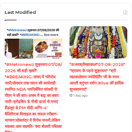
Last Modified
*#Metronewz:शुक्रवार:07/08/
*#जयश्रीमहाकाल*07-08-2026*
2026 की बड़ी ख़बरें*
*श्रावण के पहले शुक्रवार* *श्री
*#BREAKING-संसद में गतिरोध
महाकालेश्वर ज्योतिर्लिंग जी के भस्म
जारी;सोमवार तक सदन की कार्यवाही
आरती श्रृंगार दर्शन #live कीं हार्दिक
स्थगित-NDA नवनिर्बचित सांसदी से
शुभकामनाएं*
पीएम ने की बात-असम में बाढ़ का कहर
1 day ago
जारी-फ्रेंडशिप डे जैसी ऊर्जा से मनाएं
हैंडलूम डे:PM मोदी-अग्नि-4′
बैलिस्टिक मिसाइल का सफल परीक्षण-
भागवत:लोकतंत्र में विरोध जरूरी,लेकिन
मकसद आम सहमति-‘क्या बोलती पब्लिक’