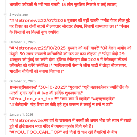
भारतीय पर्यटकों से भरी नाव पलटी; 15 लोग सुरक्षित निकाले व कई लापता,
2 weeks ago
*#Metronewz:22/07/2026:बुधवार की बड़ी खबरें* **नीट पेपर लीक मुद्दे
पर विपक्ष का दोनों सदनों में लगातार जोरदार हंगामा, विधायी कामकाज ठप।* *पंजाब
के किसानों का दिल्ली कूच स्थगित
October 30, 2025
*#Metronewz:29/10/2025: बुधवार को बड़ी खबरें* *8वें वेतन आयोग को
मंजूरी, 50 लाख सरकारी कर्मचारियों को छठ पर बडा तोहफा।* *पीएम मोदी 29
अक्टूबर को मुंबई का करेंगे दौरा, इंडिया मैरीटाइम वीक 2025 में मैरीटाइम लीडर्स
कॉन्क्लेव को करेंगे संबोधित।* *पाकिस्तानी सेना ने लीपा घाटी में तोड़ा सीजफायर,
भारतीय चौकियों को बनाया निशाना।*
October 30, 2025
#जयश्रीमहाकाल* *30-10-2025* *गुरुवार* *श्री महाकालेश्वर ज्योतिर्लिंग के
आरती शृंगार दर्शन #live की हार्दिक शुभकामनाएं*
*#You_too_can_top!!!* *कण कण में महादेव* *#हरहरमहादेव*
*#भोलेदानी* *देह शिवा वर मोहि इहै शुभ करमन ते कबहूं न टरौं न डरौं*
January 1, 2026
*#Metronewze:नव वर्ष के उपलक्ष्य में भक्तों की अपार भीड को ध्यान में रखते
हुऐ माँ झंडेवालान माता मंदिर में व्यापक प्रबंध किये गये हैं।
*#YOU_TOO_CAN_TOP* कई दिनों से चल रही तैयारियों के बीच