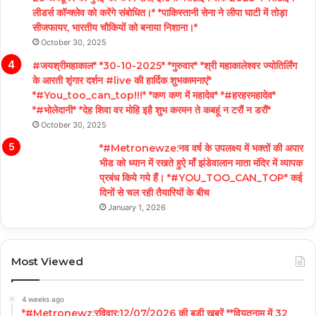
लीडर्स कॉन्क्लेव को करेंगे संबोधित।* *पाकिस्तानी सेना ने लीपा घाटी में तोड़ा
सीजफायर, भारतीय चौकियों को बनाया निशाना।*
October 30, 2025
#जयश्रीमहाकाल* *30-10-2025* *गुरुवार* *श्री महाकालेश्वर ज्योतिर्लिंग
के आरती शृंगार दर्शन #live की हार्दिक शुभकामनाएं*
*#You_too_can_top!!!* *कण कण में महादेव* *#हरहरमहादेव*
*#भोलेदानी* *देह शिवा वर मोहि इहै शुभ करमन ते कबहूं न टरौं न डरौं*
October 30, 2025
*#Metronewze:नव वर्ष के उपलक्ष्य में भक्तों की अपार
भीड को ध्यान में रखते हुऐ माँ झंडेवालान माता मंदिर में व्यापक
प्रबंध किये गये हैं। *#YOU_TOO_CAN_TOP* कई
दिनों से चल रही तैयारियों के बीच
January 1, 2026
Most Viewed
4 weeks ago
*#Metronewz:रविवार:12/07/2026 की बड़ी ख़बरें **वियतनाम में 32