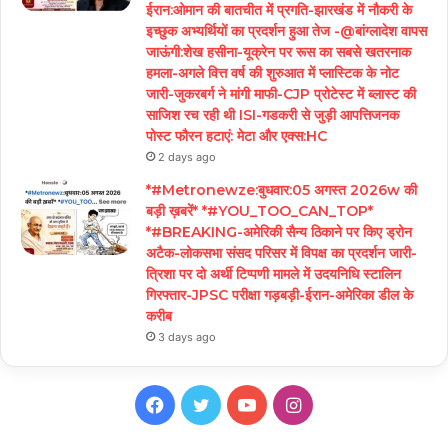
ईरान:ओमान की बातचीत में प्रगति-झारखंड में नौकरी के
इच्छुक अभ्यर्थियों का प्रदर्शन हुआ तेज -@बांग्लादेश वापस
जाऊंगी:शेख हसीना-यूक्रेन पर रूस का सबसे खतरनाक
हमला-अगले वित्त वर्ष की शुरुआत में प्लास्टिक के नोट
जारी-जुकरबर्ग ने मांगी माफी-CJP प्रोटेस्ट में ब्लास्ट की
साजिश रच रही थी ISI-गडकरी से जुड़ी आपत्तिजनक
पोस्ट फौरन हटाएं: मेटा और एक्स:HC
2 days ago
*#Metronewze:बुधवार:05 अगस्त 2026w की
बड़ी ख़बरें* *#YOU_TOO_CAN_TOP*
*#BREAKING-अमेरिकी सैन्य ठिकाने पर किए ड्रोन
अटैक-लोकसभा संसद परिसर में विपक्ष का प्रदर्शन जारी-
त्रिशा पर दो अर्थी टिप्पणी मामले में उदयनिधि स्टालिन
गिरफ्तार-JPSC परीक्षा गड़बड़ी-ईरान-अमेरिका डील के
करीब
3 days ago
Facebook
Twitter
YouTube
Instagram