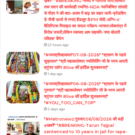
ख़बरें* *#BREAKING-संसद में गतिरोध जारी;सोमवार
तक सदन की कार्यवाही स्थगित-NDA नवनिर्बचित सांसदी
से पीएम ने की बात-असम में बाढ़ का कहर जारी-फ्रेंडशिप
डे जैसी ऊर्जा से मनाएं हैंडलूम डे:PM मोदी-अग्नि-4′
बैलिस्टिक मिसाइल का सफल परीक्षण-भागवत:लोकतंत्र में
विरोध जरूरी,लेकिन मकसद आम सहमति-‘क्या बोलती
पब्लिक’ कैंपेन
22 hours ago
*#जयश्रीमहाकाल*07-08-2026* *श्रावण के पहले
शुक्रवार* *श्री महाकालेश्वर ज्योतिर्लिंग जी के भस्म आरती
श्रृंगार दर्शन #live कीं हार्दिक शुभकामनाएं*
1 day ago
*#जयश्रीमहाकाल*06-08-2026* *श्रावण के पहले
गुरुवार* *श्री महाकालेश्वर ज्योतिर्लिंग जी के भस्म आरती
श्रृंगार दर्शन #live कीं हार्दिक शुभकामनाएं*
*#YOU_TOO_CAN_TOP*
2 days ago
*#Metronewz:गुरुवार:06/08/2026 की बड़ी
eखबरें* *#BREAKING-Tarun Tejpal
sentenced to 10 years in jail for rape-