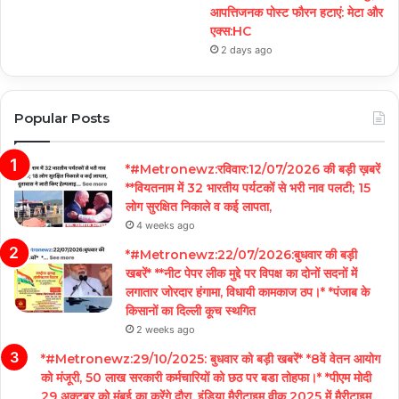
आपत्तिजनक पोस्ट फौरन हटाएं: मेटा और
एक्स:HC
2 days ago
Popular Posts
*#Metronewz:रविवार:12/07/2026 की बड़ी ख़बरें
**वियतनाम में 32 भारतीय पर्यटकों से भरी नाव पलटी; 15
लोग सुरक्षित निकाले व कई लापता,
4 weeks ago
*#Metronewz:22/07/2026:बुधवार की बड़ी
खबरें* **नीट पेपर लीक मुद्दे पर विपक्ष का दोनों सदनों में
लगातार जोरदार हंगामा, विधायी कामकाज ठप।* *पंजाब के
किसानों का दिल्ली कूच स्थगित
2 weeks ago
*#Metronewz:29/10/2025: बुधवार को बड़ी खबरें* *8वें वेतन आयोग
को मंजूरी, 50 लाख सरकारी कर्मचारियों को छठ पर बडा तोहफा।* *पीएम मोदी
29 अक्टूबर को मुंबई का करेंगे दौरा, इंडिया मैरीटाइम वीक 2025 में मैरीटाइम