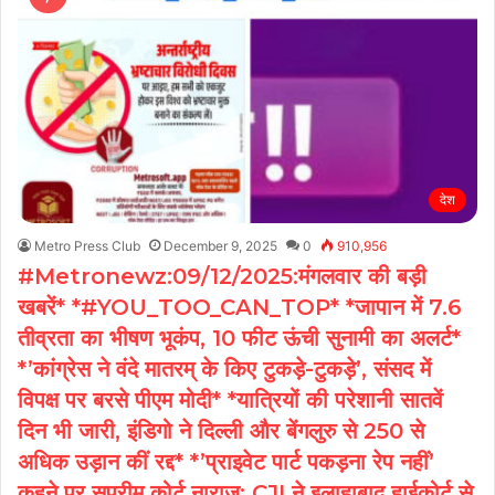
देश
Metro Press Club
December 9, 2025
0
910,956
#Metronewz:09/12/2025:मंगलवार की बड़ी
खबरें* *#YOU_TOO_CAN_TOP* *जापान में 7.6
तीव्रता का भीषण भूकंप, 10 फीट ऊंची सुनामी का अलर्ट*
*’कांग्रेस ने वंदे मातरम् के किए टुकड़े-टुकड़े’, संसद में
विपक्ष पर बरसे पीएम मोदी* *यात्रियों की परेशानी सातवें
दिन भी जारी, इंडिगो ने दिल्ली और बेंगलुरु से 250 से
अधिक उड़ान कीं रद्द* *’प्राइवेट पार्ट पकड़ना रेप नहीं’
कहने पर सुप्रीम कोर्ट नाराज: CJI ने इलाहाबाद हाईकोर्ट से