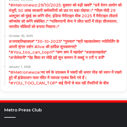
*#Metronewz:29/10/2025: बुधवार को बड़ी खबरें* *8वें वेतन आयोग को
मंजूरी, 50 लाख सरकारी कर्मचारियों को छठ पर बडा तोहफा।* *पीएम मोदी 29
अक्टूबर को मुंबई का करेंगे दौरा, इंडिया मैरीटाइम वीक 2025 में मैरीटाइम लीडर्स
कॉन्क्लेव को करेंगे संबोधित।* *पाकिस्तानी सेना ने लीपा घाटी में तोड़ा सीजफायर,
भारतीय चौकियों को बनाया निशाना।*
October 30, 2025
#जयश्रीमहाकाल* *30-10-2025* *गुरुवार* *श्री महाकालेश्वर ज्योतिर्लिंग के
आरती शृंगार दर्शन #live की हार्दिक शुभकामनाएं*
*#You_too_can_top!!!* *कण कण में महादेव* *#हरहरमहादेव*
*#भोलेदानी* *देह शिवा वर मोहि इहै शुभ करमन ते कबहूं न टरौं न डरौं*
January 1, 2026
*#Metronewze:नव वर्ष के उपलक्ष्य में भक्तों की अपार भीड को ध्यान में रखते
हुऐ माँ झंडेवालान माता मंदिर में व्यापक प्रबंध किये गये हैं।
*#YOU_TOO_CAN_TOP* कई दिनों से चल रही तैयारियों के बीच
Metro Press Club