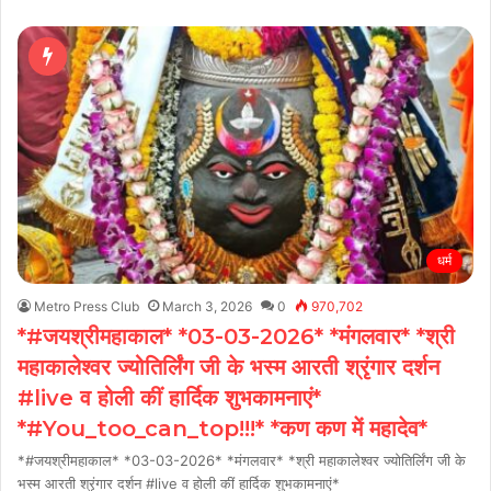
धर्म
Metro Press Club
March 3, 2026
0
970,702
*#जयश्रीमहाकाल* *03-03-2026* *मंगलवार* *श्री
महाकालेश्वर ज्योतिर्लिंग जी के भस्म आरती श्रृंगार दर्शन
#live व होली कीं हार्दिक शुभकामनाएं*
*#You_too_can_top!!!* *कण कण में महादेव*
*#जयश्रीमहाकाल* *03-03-2026* *मंगलवार* *श्री महाकालेश्वर ज्योतिर्लिंग जी के
भस्म आरती श्रृंगार दर्शन #live व होली कीं हार्दिक शुभकामनाएं*