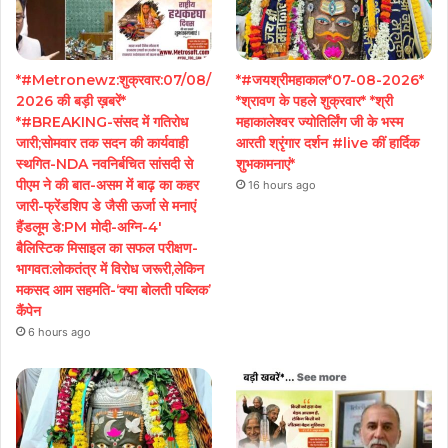
*#Metronewz:शुक्रवार:07/08/
*#जयश्रीमहाकाल*07-08-2026*
2026 की बड़ी ख़बरें*
*श्रावण के पहले शुक्रवार* *श्री
*#BREAKING-संसद में गतिरोध
महाकालेश्वर ज्योतिर्लिंग जी के भस्म
जारी;सोमवार तक सदन की कार्यवाही
आरती श्रृंगार दर्शन #live कीं हार्दिक
स्थगित-NDA नवनिर्बचित सांसदी से
शुभकामनाएं*
पीएम ने की बात-असम में बाढ़ का कहर
16 hours ago
जारी-फ्रेंडशिप डे जैसी ऊर्जा से मनाएं
हैंडलूम डे:PM मोदी-अग्नि-4′
बैलिस्टिक मिसाइल का सफल परीक्षण-
भागवत:लोकतंत्र में विरोध जरूरी,लेकिन
मकसद आम सहमति-‘क्या बोलती पब्लिक’
कैंपेन
6 hours ago