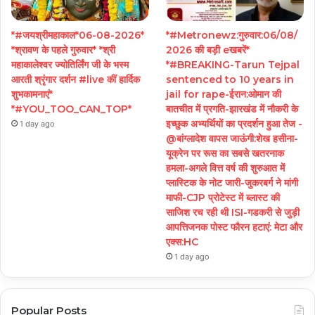
*#जयश्रीमहाकाल*06-08-2026*
*#Metronewz:गुरुवार:06/08/
*श्रावण के पहले गुरुवार* *श्री
2026 की बड़ी eखबरें*
महाकालेश्वर ज्योतिर्लिंग जी के भस्म
*#BREAKING-Tarun Tejpal
आरती श्रृंगार दर्शन #live कीं हार्दिक
sentenced to 10 years in
शुभकामनाएं*
jail for rape-ईरान:ओमान की
*#YOU_TOO_CAN_TOP*
बातचीत में प्रगति-झारखंड में नौकरी के
इच्छुक अभ्यर्थियों का प्रदर्शन हुआ तेज -
1 day ago
@बांग्लादेश वापस जाऊंगी:शेख हसीना-
यूक्रेन पर रूस का सबसे खतरनाक
हमला-अगले वित्त वर्ष की शुरुआत में
प्लास्टिक के नोट जारी-जुकरबर्ग ने मांगी
माफी-CJP प्रोटेस्ट में ब्लास्ट की
साजिश रच रही थी ISI-गडकरी से जुड़ी
आपत्तिजनक पोस्ट फौरन हटाएं: मेटा और
एक्स:HC
1 day ago
Popular Posts