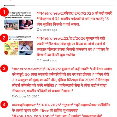
*#Metronewz:रविवार:12/07/2026 की बड़ी ख़बरें
**वियतनाम में 32 भारतीय पर्यटकों से भरी नाव पलटी; 15
लोग सुरक्षित निकाले व कई लापता,
4 weeks ago
*#Metronewz:22/07/2026:बुधवार की बड़ी
खबरें* **नीट पेपर लीक मुद्दे पर विपक्ष का दोनों सदनों में
लगातार जोरदार हंगामा, विधायी कामकाज ठप।* *पंजाब के
किसानों का दिल्ली कूच स्थगित
2 weeks ago
*#Metronewz:29/10/2025: बुधवार को बड़ी खबरें* *8वें वेतन आयोग
को मंजूरी, 50 लाख सरकारी कर्मचारियों को छठ पर बडा तोहफा।* *पीएम मोदी
29 अक्टूबर को मुंबई का करेंगे दौरा, इंडिया मैरीटाइम वीक 2025 में मैरीटाइम
लीडर्स कॉन्क्लेव को करेंगे संबोधित।* *पाकिस्तानी सेना ने लीपा घाटी में तोड़ा
सीजफायर, भारतीय चौकियों को बनाया निशाना।*
October 30, 2025
#जयश्रीमहाकाल* *30-10-2025* *गुरुवार* *श्री महाकालेश्वर ज्योतिर्लिंग
के आरती शृंगार दर्शन #live की हार्दिक शुभकामनाएं*
*#You_too_can_top!!!* *कण कण में महादेव* *#हरहरमहादेव*