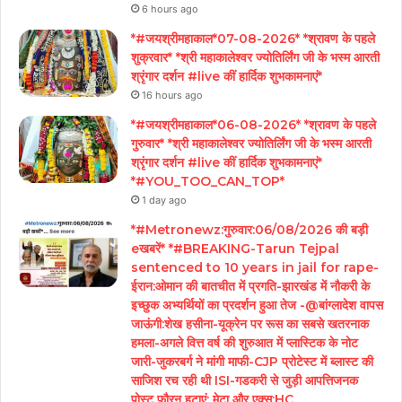
6 hours ago
*#जयश्रीमहाकाल*07-08-2026* *श्रावण के पहले
शुक्रवार* *श्री महाकालेश्वर ज्योतिर्लिंग जी के भस्म आरती
श्रृंगार दर्शन #live कीं हार्दिक शुभकामनाएं*
16 hours ago
*#जयश्रीमहाकाल*06-08-2026* *श्रावण के पहले
गुरुवार* *श्री महाकालेश्वर ज्योतिर्लिंग जी के भस्म आरती
श्रृंगार दर्शन #live कीं हार्दिक शुभकामनाएं*
*#YOU_TOO_CAN_TOP*
1 day ago
*#Metronewz:गुरुवार:06/08/2026 की बड़ी
eखबरें* *#BREAKING-Tarun Tejpal
sentenced to 10 years in jail for rape-
ईरान:ओमान की बातचीत में प्रगति-झारखंड में नौकरी के
इच्छुक अभ्यर्थियों का प्रदर्शन हुआ तेज -@बांग्लादेश वापस
जाऊंगी:शेख हसीना-यूक्रेन पर रूस का सबसे खतरनाक
हमला-अगले वित्त वर्ष की शुरुआत में प्लास्टिक के नोट
जारी-जुकरबर्ग ने मांगी माफी-CJP प्रोटेस्ट में ब्लास्ट की
साजिश रच रही थी ISI-गडकरी से जुड़ी आपत्तिजनक
पोस्ट फौरन हटाएं: मेटा और एक्स:HC