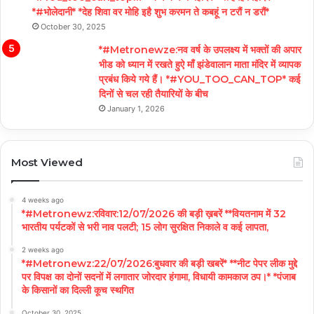
*#भोलेदानी* *देह शिवा वर मोहि इहै शुभ करमन ते कबहूं न टरौं न डरौं*
October 30, 2025
*#Metronewze:नव वर्ष के उपलक्ष्य में भक्तों की अपार
भीड को ध्यान में रखते हुऐ माँ झंडेवालान माता मंदिर में व्यापक
प्रबंध किये गये हैं। *#YOU_TOO_CAN_TOP* कई
दिनों से चल रही तैयारियों के बीच
January 1, 2026
Most Viewed
4 weeks ago
*#Metronewz:रविवार:12/07/2026 की बड़ी ख़बरें **वियतनाम में 32
भारतीय पर्यटकों से भरी नाव पलटी; 15 लोग सुरक्षित निकाले व कई लापता,
2 weeks ago
*#Metronewz:22/07/2026:बुधवार की बड़ी खबरें* **नीट पेपर लीक मुद्दे
पर विपक्ष का दोनों सदनों में लगातार जोरदार हंगामा, विधायी कामकाज ठप।* *पंजाब
के किसानों का दिल्ली कूच स्थगित
October 30, 2025