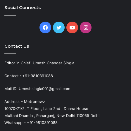
Social Connects
Facebook
Twitter
YouTube
Instagram
Contact Us
Editor in Chief: Umesh Chander Singla
Contact : +91-9810391088
Mail ID: Umeshsingla001@gmail.com
Address – Metronewz
10070-71/2, T Floor , Lane 2nd , Dnana House
Multani Dhanda , Paharganj, New Delhi 110055 Delhi
Whatsapp – +91-9810391088