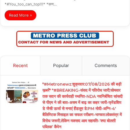
*#You_too_can_top!!!* *कण…
Read More »
Recent
Popular
Comments
*#Metronewz:शुक्रवार:07/08/2026 की बड़ी
ख़बरें* *#BREAKING-संसद में गतिरोध जारी;सोमवार
तक सदन की कार्यवाही स्थगित-NDA नवनिर्बचित सांसदी
से पीएम ने की बात-असम में बाढ़ का कहर जारी-फ्रेंडशिप
डे जैसी ऊर्जा से मनाएं हैंडलूम डे:PM मोदी-अग्नि-4′
बैलिस्टिक मिसाइल का सफल परीक्षण-भागवत:लोकतंत्र में
विरोध जरूरी,लेकिन मकसद आम सहमति-‘क्या बोलती
पब्लिक’ कैंपेन