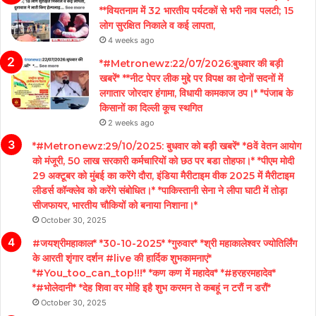
**वियतनाम में 32 भारतीय पर्यटकों से भरी नाव पलटी; 15
लोग सुरक्षित निकाले व कई लापता,
4 weeks ago
*#Metronewz:22/07/2026:बुधवार की बड़ी
खबरें* **नीट पेपर लीक मुद्दे पर विपक्ष का दोनों सदनों में
लगातार जोरदार हंगामा, विधायी कामकाज ठप।* *पंजाब के
किसानों का दिल्ली कूच स्थगित
2 weeks ago
*#Metronewz:29/10/2025: बुधवार को बड़ी खबरें* *8वें वेतन आयोग
को मंजूरी, 50 लाख सरकारी कर्मचारियों को छठ पर बडा तोहफा।* *पीएम मोदी
29 अक्टूबर को मुंबई का करेंगे दौरा, इंडिया मैरीटाइम वीक 2025 में मैरीटाइम
लीडर्स कॉन्क्लेव को करेंगे संबोधित।* *पाकिस्तानी सेना ने लीपा घाटी में तोड़ा
सीजफायर, भारतीय चौकियों को बनाया निशाना।*
October 30, 2025
#जयश्रीमहाकाल* *30-10-2025* *गुरुवार* *श्री महाकालेश्वर ज्योतिर्लिंग
के आरती शृंगार दर्शन #live की हार्दिक शुभकामनाएं*
*#You_too_can_top!!!* *कण कण में महादेव* *#हरहरमहादेव*
*#भोलेदानी* *देह शिवा वर मोहि इहै शुभ करमन ते कबहूं न टरौं न डरौं*
October 30, 2025