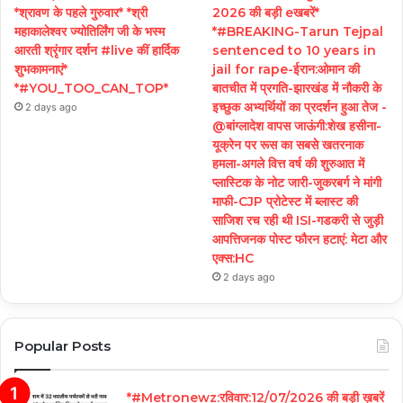
*श्रावण के पहले गुरुवार* *श्री
2026 की बड़ी eखबरें*
महाकालेश्वर ज्योतिर्लिंग जी के भस्म
*#BREAKING-Tarun Tejpal
आरती श्रृंगार दर्शन #live कीं हार्दिक
sentenced to 10 years in
शुभकामनाएं*
jail for rape-ईरान:ओमान की
*#YOU_TOO_CAN_TOP*
बातचीत में प्रगति-झारखंड में नौकरी के
इच्छुक अभ्यर्थियों का प्रदर्शन हुआ तेज -
2 days ago
@बांग्लादेश वापस जाऊंगी:शेख हसीना-
यूक्रेन पर रूस का सबसे खतरनाक
हमला-अगले वित्त वर्ष की शुरुआत में
प्लास्टिक के नोट जारी-जुकरबर्ग ने मांगी
माफी-CJP प्रोटेस्ट में ब्लास्ट की
साजिश रच रही थी ISI-गडकरी से जुड़ी
आपत्तिजनक पोस्ट फौरन हटाएं: मेटा और
एक्स:HC
2 days ago
Popular Posts
*#Metronewz:रविवार:12/07/2026 की बड़ी ख़बरें