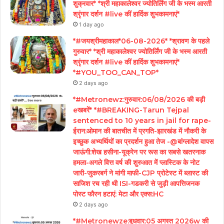
शुक्रवार* *श्री महाकालेश्वर ज्योतिर्लिंग जी के भस्म आरती
श्रृंगार दर्शन #live कीं हार्दिक शुभकामनाएं*
1 day ago
*#जयश्रीमहाकाल*06-08-2026* *श्रावण के पहले
गुरुवार* *श्री महाकालेश्वर ज्योतिर्लिंग जी के भस्म आरती
श्रृंगार दर्शन #live कीं हार्दिक शुभकामनाएं*
*#YOU_TOO_CAN_TOP*
2 days ago
*#Metronewz:गुरुवार:06/08/2026 की बड़ी
eखबरें* *#BREAKING-Tarun Tejpal
sentenced to 10 years in jail for rape-
ईरान:ओमान की बातचीत में प्रगति-झारखंड में नौकरी के
इच्छुक अभ्यर्थियों का प्रदर्शन हुआ तेज -@बांग्लादेश वापस
जाऊंगी:शेख हसीना-यूक्रेन पर रूस का सबसे खतरनाक
हमला-अगले वित्त वर्ष की शुरुआत में प्लास्टिक के नोट
जारी-जुकरबर्ग ने मांगी माफी-CJP प्रोटेस्ट में ब्लास्ट की
साजिश रच रही थी ISI-गडकरी से जुड़ी आपत्तिजनक
पोस्ट फौरन हटाएं: मेटा और एक्स:HC
2 days ago
*#Metronewze:बुधवार:05 अगस्त 2026w की