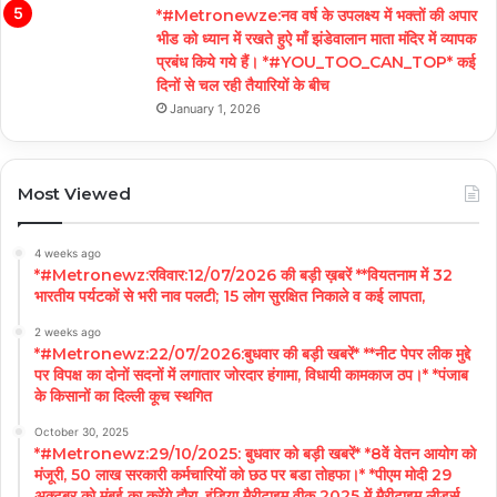
*#Metronewze:नव वर्ष के उपलक्ष्य में भक्तों की अपार
भीड को ध्यान में रखते हुऐ माँ झंडेवालान माता मंदिर में व्यापक
प्रबंध किये गये हैं। *#YOU_TOO_CAN_TOP* कई
दिनों से चल रही तैयारियों के बीच
January 1, 2026
Most Viewed
4 weeks ago
*#Metronewz:रविवार:12/07/2026 की बड़ी ख़बरें **वियतनाम में 32
भारतीय पर्यटकों से भरी नाव पलटी; 15 लोग सुरक्षित निकाले व कई लापता,
2 weeks ago
*#Metronewz:22/07/2026:बुधवार की बड़ी खबरें* **नीट पेपर लीक मुद्दे
पर विपक्ष का दोनों सदनों में लगातार जोरदार हंगामा, विधायी कामकाज ठप।* *पंजाब
के किसानों का दिल्ली कूच स्थगित
October 30, 2025
*#Metronewz:29/10/2025: बुधवार को बड़ी खबरें* *8वें वेतन आयोग को
मंजूरी, 50 लाख सरकारी कर्मचारियों को छठ पर बडा तोहफा।* *पीएम मोदी 29
अक्टूबर को मुंबई का करेंगे दौरा, इंडिया मैरीटाइम वीक 2025 में मैरीटाइम लीडर्स