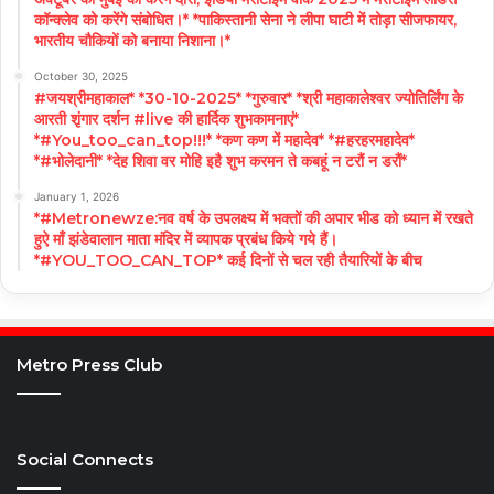
कॉन्क्लेव को करेंगे संबोधित।* *पाकिस्तानी सेना ने लीपा घाटी में तोड़ा सीजफायर,
भारतीय चौकियों को बनाया निशाना।*
October 30, 2025
#जयश्रीमहाकाल* *30-10-2025* *गुरुवार* *श्री महाकालेश्वर ज्योतिर्लिंग के
आरती शृंगार दर्शन #live की हार्दिक शुभकामनाएं*
*#You_too_can_top!!!* *कण कण में महादेव* *#हरहरमहादेव*
*#भोलेदानी* *देह शिवा वर मोहि इहै शुभ करमन ते कबहूं न टरौं न डरौं*
January 1, 2026
*#Metronewze:नव वर्ष के उपलक्ष्य में भक्तों की अपार भीड को ध्यान में रखते
हुऐ माँ झंडेवालान माता मंदिर में व्यापक प्रबंध किये गये हैं।
*#YOU_TOO_CAN_TOP* कई दिनों से चल रही तैयारियों के बीच
Metro Press Club
Social Connects