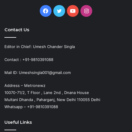
Facebook
Twitter
YouTube
Instagram
Contact Us
Editor in Chief: Umesh Chander Singla
Contact : +91-9810391088
Mail ID: Umeshsingla001@gmail.com
Address – Metronewz
10070-71/2, T Floor , Lane 2nd , Dnana House
Multani Dhanda , Paharganj, New Delhi 110055 Delhi
Whatsapp – +91-9810391088
Useful Links