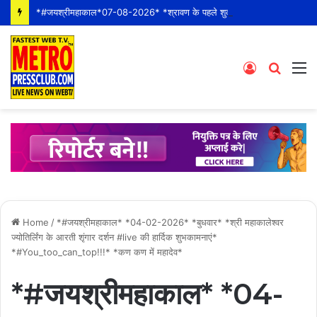
*#जयश्रीमहाकाल*07-08-2026* *श्रावण के पहले शुक्रवार* *श्री महाकालेश्वर ज्योतिर्लिंग जी के भस्म आरती श्रृंगार दर्शन #live कीं हार्दिक शुभकामनाएं*
Log
Searc
M
In
for
Home
/
*#जयश्रीमहाकाल* *04-02-2026* *बुधवार* *श्री महाकालेश्वर
ज्योतिर्लिंग के आरती शृंगार दर्शन #live की हार्दिक शुभकामनाएं*
*#You_too_can_top!!!* *कण कण में महादेव*
*#जयश्रीमहाकाल* *04-