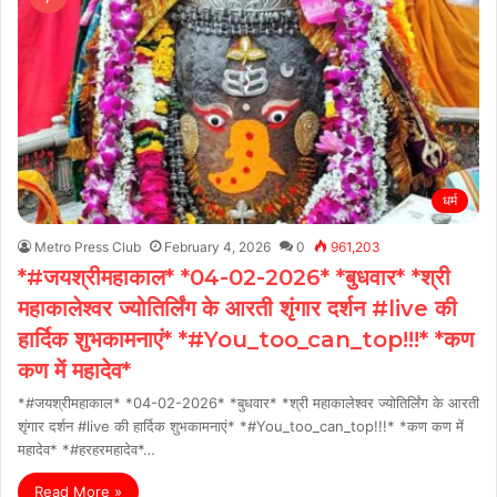
धर्म
Metro Press Club
February 4, 2026
0
961,203
*#जयश्रीमहाकाल* *04-02-2026* *बुधवार* *श्री
महाकालेश्वर ज्योतिर्लिंग के आरती शृंगार दर्शन #live की
हार्दिक शुभकामनाएं* *#You_too_can_top!!!* *कण
कण में महादेव*
*#जयश्रीमहाकाल* *04-02-2026* *बुधवार* *श्री महाकालेश्वर ज्योतिर्लिंग के आरती
शृंगार दर्शन #live की हार्दिक शुभकामनाएं* *#You_too_can_top!!!* *कण कण में
महादेव* *#हरहरमहादेव*…
Read More »