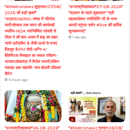
*#Metronewz:शुक्रवार:07/08/
*#जयश्रीमहाकाल*07-08-2026*
2026 की बड़ी ख़बरें*
*श्रावण के पहले शुक्रवार* *श्री
*#BREAKING-संसद में गतिरोध
महाकालेश्वर ज्योतिर्लिंग जी के भस्म
जारी;सोमवार तक सदन की कार्यवाही
आरती श्रृंगार दर्शन #live कीं हार्दिक
स्थगित-NDA नवनिर्बचित सांसदी से
शुभकामनाएं*
पीएम ने की बात-असम में बाढ़ का कहर
1 day ago
जारी-फ्रेंडशिप डे जैसी ऊर्जा से मनाएं
हैंडलूम डे:PM मोदी-अग्नि-4′
बैलिस्टिक मिसाइल का सफल परीक्षण-
भागवत:लोकतंत्र में विरोध जरूरी,लेकिन
मकसद आम सहमति-‘क्या बोलती पब्लिक’
कैंपेन
15 hours ago
*#जयश्रीमहाकाल*06-08-2026*
*#Metronewz:गुरुवार:06/08/