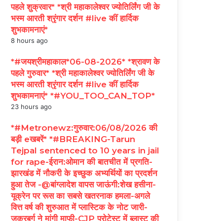
पहले शुक्रवार* *श्री महाकालेश्वर ज्योतिर्लिंग जी के
भस्म आरती श्रृंगार दर्शन #live कीं हार्दिक
शुभकामनाएं*
8 hours ago
*#जयश्रीमहाकाल*06-08-2026* *श्रावण के
पहले गुरुवार* *श्री महाकालेश्वर ज्योतिर्लिंग जी के
भस्म आरती श्रृंगार दर्शन #live कीं हार्दिक
शुभकामनाएं* *#YOU_TOO_CAN_TOP*
23 hours ago
*#Metronewz:गुरुवार:06/08/2026 की
बड़ी eखबरें* *#BREAKING-Tarun
Tejpal sentenced to 10 years in jail
for rape-ईरान:ओमान की बातचीत में प्रगति-
झारखंड में नौकरी के इच्छुक अभ्यर्थियों का प्रदर्शन
हुआ तेज -@बांग्लादेश वापस जाऊंगी:शेख हसीना-
यूक्रेन पर रूस का सबसे खतरनाक हमला-अगले
वित्त वर्ष की शुरुआत में प्लास्टिक के नोट जारी-
जुकरबर्ग ने मांगी माफी-CJP प्रोटेस्ट में ब्लास्ट की