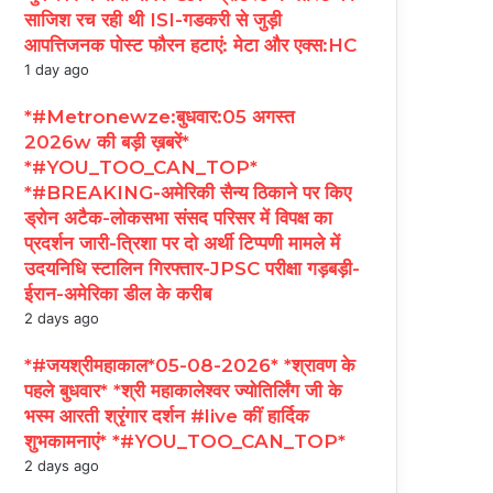
साजिश रच रही थी ISI-गडकरी से जुड़ी
आपत्तिजनक पोस्ट फौरन हटाएं: मेटा और एक्स:HC
1 day ago
*#Metronewze:बुधवार:05 अगस्त
2026w की बड़ी ख़बरें*
*#YOU_TOO_CAN_TOP*
*#BREAKING-अमेरिकी सैन्य ठिकाने पर किए
ड्रोन अटैक-लोकसभा संसद परिसर में विपक्ष का
प्रदर्शन जारी-त्रिशा पर दो अर्थी टिप्पणी मामले में
उदयनिधि स्टालिन गिरफ्तार-JPSC परीक्षा गड़बड़ी-
ईरान-अमेरिका डील के करीब
2 days ago
*#जयश्रीमहाकाल*05-08-2026* *श्रावण के
पहले बुधवार* *श्री महाकालेश्वर ज्योतिर्लिंग जी के
भस्म आरती श्रृंगार दर्शन #live कीं हार्दिक
शुभकामनाएं* *#YOU_TOO_CAN_TOP*
2 days ago