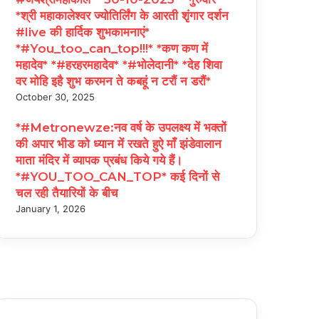
*श्री महाकालेश्वर ज्योतिर्लिंग के आरती शृंगार दर्शन
#live की हार्दिक शुभकामनाएं*
*#You_too_can_top!!!* *कण कण में
महादेव* *#हरहरमहादेव* *#भोलेदानी* *देह शिवा
वर मोहि इहै शुभ करमन ते कबहूं न टरौं न डरौं*
October 30, 2025
*#Metronewze:नव वर्ष के उपलक्ष्य में भक्तों
की अपार भीड को ध्यान में रखते हुऐ माँ झंडेवालान
माता मंदिर में व्यापक प्रबंध किये गये हैं।
*#YOU_TOO_CAN_TOP* कई दिनों से
चल रही तैयारियों के बीच
January 1, 2026
acebook
witter
ouTube
nstagram