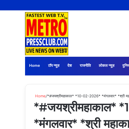
Home
टॉप न्यूज़
देश
राजनीति
लोकल न्यूज़
दुनिय
Home
/
*#जयश्रीमहाकाल* *10-02-2026* *मंगलवार* *श्री महाकालेश्
*#जयश्रीमहाकाल* 
*मंगलवार* *श्री महाकाल