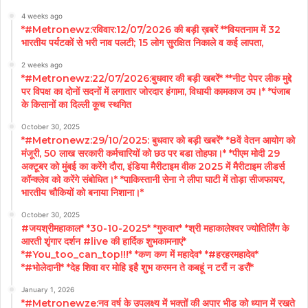
4 weeks ago
*#Metronewz:रविवार:12/07/2026 की बड़ी ख़बरें **वियतनाम में 32
भारतीय पर्यटकों से भरी नाव पलटी; 15 लोग सुरक्षित निकाले व कई लापता,
2 weeks ago
*#Metronewz:22/07/2026:बुधवार की बड़ी खबरें* **नीट पेपर लीक मुद्दे
पर विपक्ष का दोनों सदनों में लगातार जोरदार हंगामा, विधायी कामकाज ठप।* *पंजाब
के किसानों का दिल्ली कूच स्थगित
October 30, 2025
*#Metronewz:29/10/2025: बुधवार को बड़ी खबरें* *8वें वेतन आयोग को
मंजूरी, 50 लाख सरकारी कर्मचारियों को छठ पर बडा तोहफा।* *पीएम मोदी 29
अक्टूबर को मुंबई का करेंगे दौरा, इंडिया मैरीटाइम वीक 2025 में मैरीटाइम लीडर्स
कॉन्क्लेव को करेंगे संबोधित।* *पाकिस्तानी सेना ने लीपा घाटी में तोड़ा सीजफायर,
भारतीय चौकियों को बनाया निशाना।*
October 30, 2025
#जयश्रीमहाकाल* *30-10-2025* *गुरुवार* *श्री महाकालेश्वर ज्योतिर्लिंग के
आरती शृंगार दर्शन #live की हार्दिक शुभकामनाएं*
*#You_too_can_top!!!* *कण कण में महादेव* *#हरहरमहादेव*
*#भोलेदानी* *देह शिवा वर मोहि इहै शुभ करमन ते कबहूं न टरौं न डरौं*
January 1, 2026
*#Metronewze:नव वर्ष के उपलक्ष्य में भक्तों की अपार भीड को ध्यान में रखते