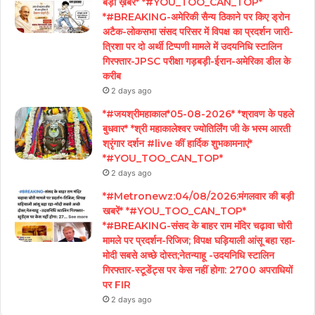
बड़ी ख़बरें* *#YOU_TOO_CAN_TOP*
*#BREAKING-अमेरिकी सैन्य ठिकाने पर किए ड्रोन
अटैक-लोकसभा संसद परिसर में विपक्ष का प्रदर्शन जारी-
त्रिशा पर दो अर्थी टिप्पणी मामले में उदयनिधि स्टालिन
गिरफ्तार-JPSC परीक्षा गड़बड़ी-ईरान-अमेरिका डील के
करीब
2 days ago
*#जयश्रीमहाकाल*05-08-2026* *श्रावण के पहले
बुधवार* *श्री महाकालेश्वर ज्योतिर्लिंग जी के भस्म आरती
श्रृंगार दर्शन #live कीं हार्दिक शुभकामनाएं*
*#YOU_TOO_CAN_TOP*
2 days ago
*#Metronewz:04/08/2026:मंगलवार की बड़ी
खबरें* *#YOU_TOO_CAN_TOP*
*#BREAKING-संसद के बाहर राम मंदिर चढ़ावा चोरी
मामले पर प्रदर्शन-रिजिज; विपक्ष घड़ियाली आंसू बहा रहा-
मोदी सबसे अच्छे दोस्त;नेतन्याहू -उदयनिधि स्टालिन
गिरफ्तार-स्टूडेंट्स पर केस नहीं होगा: 2700 अपराधियों
पर FIR
2 days ago