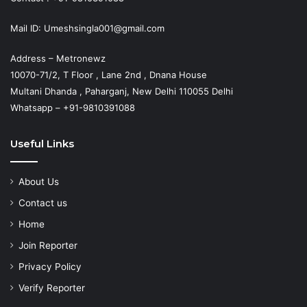
Mail ID: Umeshsingla001@gmail.com
Address – Metronewz
10070-71/2, T Floor , Lane 2nd , Dnana House
Multani Dhanda , Paharganj, New Delhi 110055 Delhi
Whatsapp – +91-9810391088
Useful Links
About Us
Contact us
Home
Join Reporter
Privacy Policy
Verify Reporter