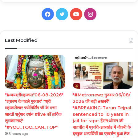
Facebook
Twitter
YouTube
Instagram
Last Modified
*#जयश्रीमहाकाल*06-08-2026*
*#Metronewz:गुरुवार:06/08/
*श्रावण के पहले गुरुवार* *श्री
2026 की बड़ी eखबरें*
महाकालेश्वर ज्योतिर्लिंग जी के भस्म
*#BREAKING-Tarun Tejpal
आरती श्रृंगार दर्शन #live कीं हार्दिक
sentenced to 10 years in
शुभकामनाएं*
jail for rape-ईरान:ओमान की
*#YOU_TOO_CAN_TOP*
बातचीत में प्रगति-झारखंड में नौकरी के
इच्छुक अभ्यर्थियों का प्रदर्शन हुआ तेज -
6 hours ago