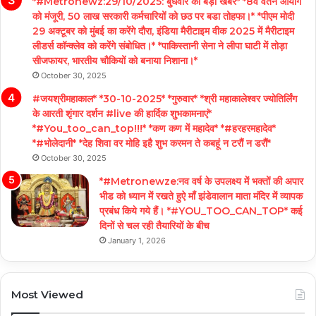
*#Metronewz:29/10/2025: बुधवार को बड़ी खबरें* *8वें वेतन आयोग
को मंजूरी, 50 लाख सरकारी कर्मचारियों को छठ पर बडा तोहफा।* *पीएम मोदी
29 अक्टूबर को मुंबई का करेंगे दौरा, इंडिया मैरीटाइम वीक 2025 में मैरीटाइम
लीडर्स कॉन्क्लेव को करेंगे संबोधित।* *पाकिस्तानी सेना ने लीपा घाटी में तोड़ा
सीजफायर, भारतीय चौकियों को बनाया निशाना।*
October 30, 2025
#जयश्रीमहाकाल* *30-10-2025* *गुरुवार* *श्री महाकालेश्वर ज्योतिर्लिंग
के आरती शृंगार दर्शन #live की हार्दिक शुभकामनाएं*
*#You_too_can_top!!!* *कण कण में महादेव* *#हरहरमहादेव*
*#भोलेदानी* *देह शिवा वर मोहि इहै शुभ करमन ते कबहूं न टरौं न डरौं*
October 30, 2025
*#Metronewze:नव वर्ष के उपलक्ष्य में भक्तों की अपार
भीड को ध्यान में रखते हुऐ माँ झंडेवालान माता मंदिर में व्यापक
प्रबंध किये गये हैं। *#YOU_TOO_CAN_TOP* कई
दिनों से चल रही तैयारियों के बीच
January 1, 2026
Most Viewed