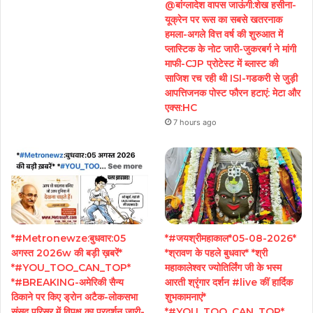
@बांग्लादेश वापस जाऊंगी:शेख हसीना-
यूक्रेन पर रूस का सबसे खतरनाक
हमला-अगले वित्त वर्ष की शुरुआत में
प्लास्टिक के नोट जारी-जुकरबर्ग ने मांगी
माफी-CJP प्रोटेस्ट में ब्लास्ट की
साजिश रच रही थी ISI-गडकरी से जुड़ी
आपत्तिजनक पोस्ट फौरन हटाएं: मेटा और
एक्स:HC
7 hours ago
*#Metronewze:बुधवार:05
*#जयश्रीमहाकाल*05-08-2026*
अगस्त 2026w की बड़ी ख़बरें*
*श्रावण के पहले बुधवार* *श्री
*#YOU_TOO_CAN_TOP*
महाकालेश्वर ज्योतिर्लिंग जी के भस्म
*#BREAKING-अमेरिकी सैन्य
आरती श्रृंगार दर्शन #live कीं हार्दिक
ठिकाने पर किए ड्रोन अटैक-लोकसभा
शुभकामनाएं*
संसद परिसर में विपक्ष का प्रदर्शन जारी-
*#YOU_TOO_CAN_TOP*