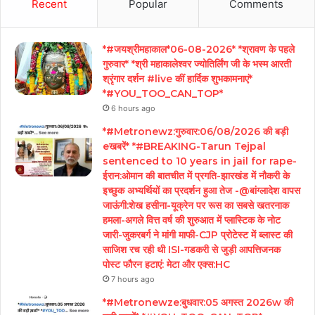
Recent
Popular
Comments
*#जयश्रीमहाकाल*06-08-2026* *श्रावण के पहले
गुरुवार* *श्री महाकालेश्वर ज्योतिर्लिंग जी के भस्म आरती
श्रृंगार दर्शन #live कीं हार्दिक शुभकामनाएं*
*#YOU_TOO_CAN_TOP*
6 hours ago
*#Metronewz:गुरुवार:06/08/2026 की बड़ी
eखबरें* *#BREAKING-Tarun Tejpal
sentenced to 10 years in jail for rape-
ईरान:ओमान की बातचीत में प्रगति-झारखंड में नौकरी के
इच्छुक अभ्यर्थियों का प्रदर्शन हुआ तेज -@बांग्लादेश वापस
जाऊंगी:शेख हसीना-यूक्रेन पर रूस का सबसे खतरनाक
हमला-अगले वित्त वर्ष की शुरुआत में प्लास्टिक के नोट
जारी-जुकरबर्ग ने मांगी माफी-CJP प्रोटेस्ट में ब्लास्ट की
साजिश रच रही थी ISI-गडकरी से जुड़ी आपत्तिजनक
पोस्ट फौरन हटाएं: मेटा और एक्स:HC
7 hours ago
*#Metronewze:बुधवार:05 अगस्त 2026w की