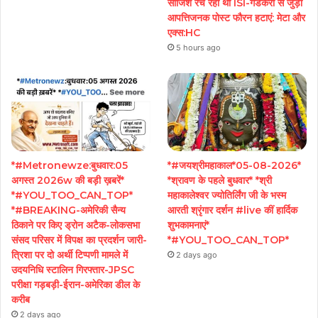
साजिश रच रही थी ISI-गडकरी से जुड़ी
आपत्तिजनक पोस्ट फौरन हटाएं: मेटा और
एक्स:HC
5 hours ago
*#Metronewze:बुधवार:05
*#जयश्रीमहाकाल*05-08-2026*
अगस्त 2026w की बड़ी ख़बरें*
*श्रावण के पहले बुधवार* *श्री
*#YOU_TOO_CAN_TOP*
महाकालेश्वर ज्योतिर्लिंग जी के भस्म
*#BREAKING-अमेरिकी सैन्य
आरती श्रृंगार दर्शन #live कीं हार्दिक
ठिकाने पर किए ड्रोन अटैक-लोकसभा
शुभकामनाएं*
संसद परिसर में विपक्ष का प्रदर्शन जारी-
*#YOU_TOO_CAN_TOP*
त्रिशा पर दो अर्थी टिप्पणी मामले में
2 days ago
उदयनिधि स्टालिन गिरफ्तार-JPSC
परीक्षा गड़बड़ी-ईरान-अमेरिका डील के
करीब
2 days ago