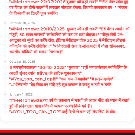
*#Metronewz:22/07/2026:बुधवार की बड़ी खबरें* **नीट पेपर लीक मुद्दे
पर विपक्ष का दोनों सदनों में लगातार जोरदार हंगामा, विधायी कामकाज ठप।* *पंजाब
के किसानों का दिल्ली कूच स्थगित
October 30, 2025
*#Metronewz:29/10/2025: बुधवार को बड़ी खबरें* *8वें वेतन आयोग को
मंजूरी, 50 लाख सरकारी कर्मचारियों को छठ पर बडा तोहफा।* *पीएम मोदी 29
अक्टूबर को मुंबई का करेंगे दौरा, इंडिया मैरीटाइम वीक 2025 में मैरीटाइम लीडर्स
कॉन्क्लेव को करेंगे संबोधित।* *पाकिस्तानी सेना ने लीपा घाटी में तोड़ा सीजफायर,
भारतीय चौकियों को बनाया निशाना।*
October 30, 2025
#जयश्रीमहाकाल* *30-10-2025* *गुरुवार* *श्री महाकालेश्वर ज्योतिर्लिंग के
आरती शृंगार दर्शन #live की हार्दिक शुभकामनाएं*
*#You_too_can_top!!!* *कण कण में महादेव* *#हरहरमहादेव*
*#भोलेदानी* *देह शिवा वर मोहि इहै शुभ करमन ते कबहूं न टरौं न डरौं*
January 1, 2026
*#Metronewze:नव वर्ष के उपलक्ष्य में भक्तों की अपार भीड को ध्यान में रखते
हुऐ माँ झंडेवालान माता मंदिर में व्यापक प्रबंध किये गये हैं।
*#YOU_TOO_CAN_TOP* कई दिनों से चल रही तैयारियों के बीच