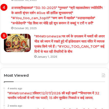
#जयश्रीमहाकाल* *30-10-2025* *गुरुवार* *श्री महाकालेश्वर ज्योतिर्लिंग
के आरती शृंगार दर्शन #live की हार्दिक शुभकामनाएं*
*#You_too_can_top!!!* *कण कण में महादेव* *#हरहरमहादेव*
*#भोलेदानी* *देह शिवा वर मोहि इहै शुभ करमन ते कबहूं न टरौं न डरौं*
October 30, 2025
*#Metronewze:नव वर्ष के उपलक्ष्य में भक्तों की अपार
भीड को ध्यान में रखते हुऐ माँ झंडेवालान माता मंदिर में व्यापक
प्रबंध किये गये हैं। *#YOU_TOO_CAN_TOP* कई
दिनों से चल रही तैयारियों के बीच
January 1, 2026
Most Viewed
4 weeks ago
*#Metronewz:रविवार:12/07/2026 की बड़ी ख़बरें **वियतनाम में 32
भारतीय पर्यटकों से भरी नाव पलटी; 15 लोग सुरक्षित निकाले व कई लापता,
2 weeks ago