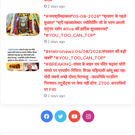
2 days ago
*#जयश्रीमहाकाल*05-08-2026* *श्रावण के पहले
बुधवार* *श्री महाकालेश्वर ज्योतिर्लिंग जी के भस्म आरती
श्रृंगार दर्शन #live कीं हार्दिक शुभकामनाएं*
*#YOU_TOO_CAN_TOP*
2 days ago
*#Metronewz:04/08/2026:मंगलवार की बड़ी
खबरें* *#YOU_TOO_CAN_TOP*
*#BREAKING-संसद के बाहर राम मंदिर चढ़ावा चोरी
मामले पर प्रदर्शन-रिजिज; विपक्ष घड़ियाली आंसू बहा रहा-
मोदी सबसे अच्छे दोस्त;नेतन्याहू -उदयनिधि स्टालिन
गिरफ्तार-स्टूडेंट्स पर केस नहीं होगा: 2700 अपराधियों
पर FIR
2 days ago
Facebook
Twitter
YouTube
Instagram