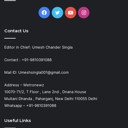
Facebook
Twitter
YouTube
Instagram
Contact Us
Editor in Chief: Umesh Chander Singla
Contact : +91-9810391088
Mail ID: Umeshsingla001@gmail.com
Address – Metronewz
10070-71/2, T Floor , Lane 2nd , Dnana House
Multani Dhanda , Paharganj, New Delhi 110055 Delhi
Whatsapp – +91-9810391088
Useful Links