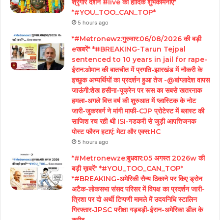
श्रृंगार दर्शन #live कीं हार्दिक शुभकामनाएं*
*#YOU_TOO_CAN_TOP*
5 hours ago
*#Metronewz:गुरुवार:06/08/2026 की बड़ी
eखबरें* *#BREAKING-Tarun Tejpal
sentenced to 10 years in jail for rape-
ईरान:ओमान की बातचीत में प्रगति-झारखंड में नौकरी के
इच्छुक अभ्यर्थियों का प्रदर्शन हुआ तेज -@बांग्लादेश वापस
जाऊंगी:शेख हसीना-यूक्रेन पर रूस का सबसे खतरनाक
हमला-अगले वित्त वर्ष की शुरुआत में प्लास्टिक के नोट
जारी-जुकरबर्ग ने मांगी माफी-CJP प्रोटेस्ट में ब्लास्ट की
साजिश रच रही थी ISI-गडकरी से जुड़ी आपत्तिजनक
पोस्ट फौरन हटाएं: मेटा और एक्स:HC
5 hours ago
*#Metronewze:बुधवार:05 अगस्त 2026w की
बड़ी ख़बरें* *#YOU_TOO_CAN_TOP*
*#BREAKING-अमेरिकी सैन्य ठिकाने पर किए ड्रोन
अटैक-लोकसभा संसद परिसर में विपक्ष का प्रदर्शन जारी-
त्रिशा पर दो अर्थी टिप्पणी मामले में उदयनिधि स्टालिन
गिरफ्तार-JPSC परीक्षा गड़बड़ी-ईरान-अमेरिका डील के
करीब