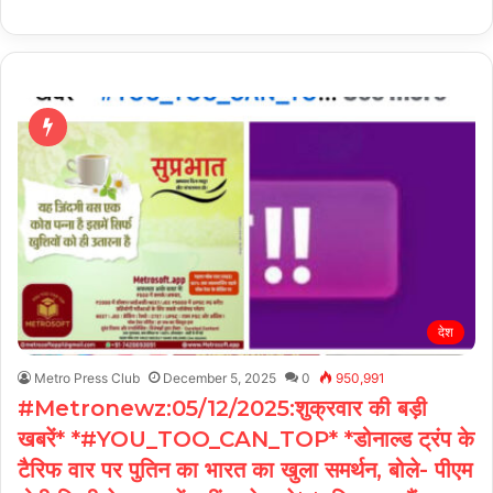
देश
Metro Press Club
December 5, 2025
0
950,991
#Metronewz:05/12/2025:शुक्रवार की बड़ी
खबरें* *#YOU_TOO_CAN_TOP* *डोनाल्ड ट्रंप के
टैरिफ वार पर पुतिन का भारत का खुला समर्थन, बोले- पीएम