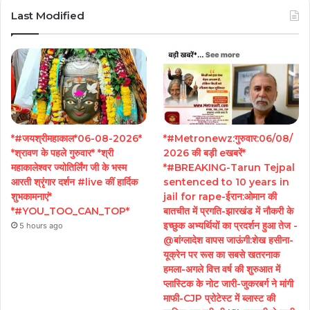
Last Modified
*#जयश्रीमहाकाल*06-08-2026*
*#Metronewz:गुरुवार:06/08/
*श्रावण के पहले गुरुवार* *श्री
2026 की बड़ी eखबरें*
महाकालेश्वर ज्योतिर्लिंग जी के भस्म
*#BREAKING-Tarun Tejpal
आरती श्रृंगार दर्शन #live कीं हार्दिक
sentenced to 10 years in
शुभकामनाएं*
jail for rape-ईरान:ओमान की
*#YOU_TOO_CAN_TOP*
बातचीत में प्रगति-झारखंड में नौकरी के
इच्छुक अभ्यर्थियों का प्रदर्शन हुआ तेज -
5 hours ago
@बांग्लादेश वापस जाऊंगी:शेख हसीना-
यूक्रेन पर रूस का सबसे खतरनाक
हमला-अगले वित्त वर्ष की शुरुआत में
प्लास्टिक के नोट जारी-जुकरबर्ग ने मांगी
माफी-CJP प्रोटेस्ट में ब्लास्ट की