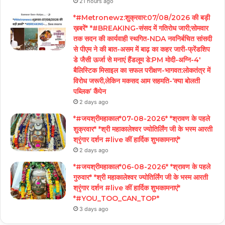
21 hours ago
*#Metronewz:शुक्रवार:07/08/2026 की बड़ी
ख़बरें* *#BREAKING-संसद में गतिरोध जारी;सोमवार
तक सदन की कार्यवाही स्थगित-NDA नवनिर्बचित सांसदी
से पीएम ने की बात-असम में बाढ़ का कहर जारी-फ्रेंडशिप
डे जैसी ऊर्जा से मनाएं हैंडलूम डे:PM मोदी-अग्नि-4′
बैलिस्टिक मिसाइल का सफल परीक्षण-भागवत:लोकतंत्र में
विरोध जरूरी,लेकिन मकसद आम सहमति-‘क्या बोलती
पब्लिक’ कैंपेन
2 days ago
*#जयश्रीमहाकाल*07-08-2026* *श्रावण के पहले
शुक्रवार* *श्री महाकालेश्वर ज्योतिर्लिंग जी के भस्म आरती
श्रृंगार दर्शन #live कीं हार्दिक शुभकामनाएं*
2 days ago
*#जयश्रीमहाकाल*06-08-2026* *श्रावण के पहले
गुरुवार* *श्री महाकालेश्वर ज्योतिर्लिंग जी के भस्म आरती
श्रृंगार दर्शन #live कीं हार्दिक शुभकामनाएं*
*#YOU_TOO_CAN_TOP*
3 days ago