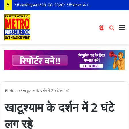
*#जयश्रीमहाकाल*08-08-2026* *#*श्रावण के पहले शनीवार* *श्री महाकालेश्वर ज्योतिर्लिंग जी के भस्म आरती श्रृंगार दर्शन #live कीं हार्दिक शुभकामनाएं* *#YOU_TOO_CAN_TOP*
Log
Searc
M
In
for
Home
/
खाटूश्याम के दर्शन में 2 घंटे लग रहे
खाटूश्याम के दर्शन में 2 घंटे
लग रहे