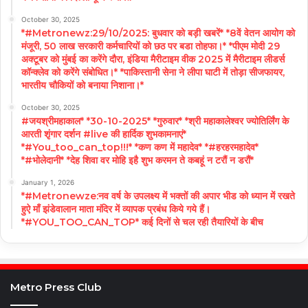
October 30, 2025
*#Metronewz:29/10/2025: बुधवार को बड़ी खबरें* *8वें वेतन आयोग को
मंजूरी, 50 लाख सरकारी कर्मचारियों को छठ पर बडा तोहफा।* *पीएम मोदी 29
अक्टूबर को मुंबई का करेंगे दौरा, इंडिया मैरीटाइम वीक 2025 में मैरीटाइम लीडर्स
कॉन्क्लेव को करेंगे संबोधित।* *पाकिस्तानी सेना ने लीपा घाटी में तोड़ा सीजफायर,
भारतीय चौकियों को बनाया निशाना।*
October 30, 2025
#जयश्रीमहाकाल* *30-10-2025* *गुरुवार* *श्री महाकालेश्वर ज्योतिर्लिंग के
आरती शृंगार दर्शन #live की हार्दिक शुभकामनाएं*
*#You_too_can_top!!!* *कण कण में महादेव* *#हरहरमहादेव*
*#भोलेदानी* *देह शिवा वर मोहि इहै शुभ करमन ते कबहूं न टरौं न डरौं*
January 1, 2026
*#Metronewze:नव वर्ष के उपलक्ष्य में भक्तों की अपार भीड को ध्यान में रखते
हुऐ माँ झंडेवालान माता मंदिर में व्यापक प्रबंध किये गये हैं।
*#YOU_TOO_CAN_TOP* कई दिनों से चल रही तैयारियों के बीच
Metro Press Club