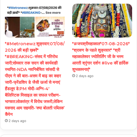
*#Metronewz:शुक्रवार:07/08/
*#जयश्रीमहाकाल*07-08-2026*
2026 की बड़ी ख़बरें*
*श्रावण के पहले शुक्रवार* *श्री
*#BREAKING-संसद में गतिरोध
महाकालेश्वर ज्योतिर्लिंग जी के भस्म
जारी;सोमवार तक सदन की कार्यवाही
आरती श्रृंगार दर्शन #live कीं हार्दिक
स्थगित-NDA नवनिर्बचित सांसदी से
शुभकामनाएं*
पीएम ने की बात-असम में बाढ़ का कहर
2 days ago
जारी-फ्रेंडशिप डे जैसी ऊर्जा से मनाएं
हैंडलूम डे:PM मोदी-अग्नि-4′
बैलिस्टिक मिसाइल का सफल परीक्षण-
भागवत:लोकतंत्र में विरोध जरूरी,लेकिन
मकसद आम सहमति-‘क्या बोलती पब्लिक’
कैंपेन
2 days ago