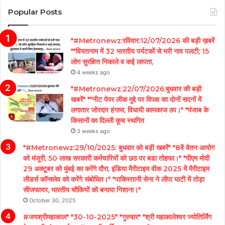
Popular Posts
*#Metronewz:रविवार:12/07/2026 की बड़ी ख़बरें
**वियतनाम में 32 भारतीय पर्यटकों से भरी नाव पलटी; 15
लोग सुरक्षित निकाले व कई लापता,
4 weeks ago
*#Metronewz:22/07/2026:बुधवार की बड़ी
खबरें* **नीट पेपर लीक मुद्दे पर विपक्ष का दोनों सदनों में
लगातार जोरदार हंगामा, विधायी कामकाज ठप।* *पंजाब के
किसानों का दिल्ली कूच स्थगित
3 weeks ago
*#Metronewz:29/10/2025: बुधवार को बड़ी खबरें* *8वें वेतन आयोग
को मंजूरी, 50 लाख सरकारी कर्मचारियों को छठ पर बडा तोहफा।* *पीएम मोदी
29 अक्टूबर को मुंबई का करेंगे दौरा, इंडिया मैरीटाइम वीक 2025 में मैरीटाइम
लीडर्स कॉन्क्लेव को करेंगे संबोधित।* *पाकिस्तानी सेना ने लीपा घाटी में तोड़ा
सीजफायर, भारतीय चौकियों को बनाया निशाना।*
October 30, 2025
#जयश्रीमहाकाल* *30-10-2025* *गुरुवार* *श्री महाकालेश्वर ज्योतिर्लिंग