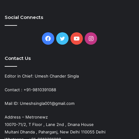
Social Connects
Facebook
Twitter
YouTube
Instagram
Contact Us
Editor in Chief: Umesh Chander Singla
Contact : +91-9810391088
Mail ID: Umeshsingla001@gmail.com
Address – Metronewz
10070-71/2, T Floor , Lane 2nd , Dnana House
Multani Dhanda , Paharganj, New Delhi 110055 Delhi