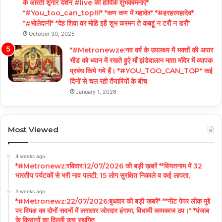
के आरती शृंगार दर्शन #live की हार्दिक शुभकामनाएं*
*#You_too_can_top!!!* *कण कण में महादेव* *#हरहरमहादेव*
*#भोलेदानी* *देह शिवा वर मोहि इहै शुभ करमन ते कबहूं न टरौं न डरौं*
October 30, 2025
*#Metronewze:नव वर्ष के उपलक्ष्य में भक्तों की अपार
भीड को ध्यान में रखते हुऐ माँ झंडेवालान माता मंदिर में व्यापक
प्रबंध किये गये हैं। *#YOU_TOO_CAN_TOP* कई
दिनों से चल रही तैयारियों के बीच
January 1, 2026
Most Viewed
4 weeks ago
*#Metronewz:रविवार:12/07/2026 की बड़ी ख़बरें **वियतनाम में 32
भारतीय पर्यटकों से भरी नाव पलटी; 15 लोग सुरक्षित निकाले व कई लापता,
3 weeks ago
*#Metronewz:22/07/2026:बुधवार की बड़ी खबरें* **नीट पेपर लीक मुद्दे
पर विपक्ष का दोनों सदनों में लगातार जोरदार हंगामा, विधायी कामकाज ठप।* *पंजाब
के किसानों का दिल्ली कूच स्थगित