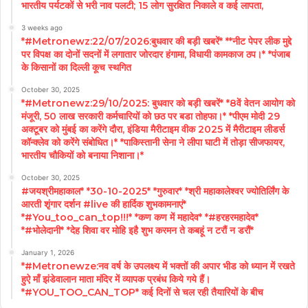
भारतीय पर्यटकों से भरी नाव पलटी; 15 लोग सुरक्षित निकाले व कई लापता,
3 weeks ago
*#Metronewz:22/07/2026:बुधवार की बड़ी खबरें* **नीट पेपर लीक मुद्दे
पर विपक्ष का दोनों सदनों में लगातार जोरदार हंगामा, विधायी कामकाज ठप।* *पंजाब
के किसानों का दिल्ली कूच स्थगित
October 30, 2025
*#Metronewz:29/10/2025: बुधवार को बड़ी खबरें* *8वें वेतन आयोग को
मंजूरी, 50 लाख सरकारी कर्मचारियों को छठ पर बडा तोहफा।* *पीएम मोदी 29
अक्टूबर को मुंबई का करेंगे दौरा, इंडिया मैरीटाइम वीक 2025 में मैरीटाइम लीडर्स
कॉन्क्लेव को करेंगे संबोधित।* *पाकिस्तानी सेना ने लीपा घाटी में तोड़ा सीजफायर,
भारतीय चौकियों को बनाया निशाना।*
October 30, 2025
#जयश्रीमहाकाल* *30-10-2025* *गुरुवार* *श्री महाकालेश्वर ज्योतिर्लिंग के
आरती शृंगार दर्शन #live की हार्दिक शुभकामनाएं*
*#You_too_can_top!!!* *कण कण में महादेव* *#हरहरमहादेव*
*#भोलेदानी* *देह शिवा वर मोहि इहै शुभ करमन ते कबहूं न टरौं न डरौं*
January 1, 2026
*#Metronewze:नव वर्ष के उपलक्ष्य में भक्तों की अपार भीड को ध्यान में रखते
हुऐ माँ झंडेवालान माता मंदिर में व्यापक प्रबंध किये गये हैं।
*#YOU_TOO_CAN_TOP* कई दिनों से चल रही तैयारियों के बीच