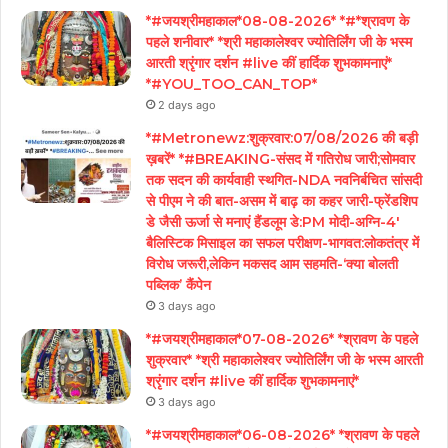
*#जयश्रीमहाकाल*08-08-2026* *#*श्रावण के
पहले शनीवार* *श्री महाकालेश्वर ज्योतिर्लिंग जी के भस्म
आरती श्रृंगार दर्शन #live कीं हार्दिक शुभकामनाएं*
*#YOU_TOO_CAN_TOP*
2 days ago
*#Metronewz:शुक्रवार:07/08/2026 की बड़ी
ख़बरें* *#BREAKING-संसद में गतिरोध जारी;सोमवार
तक सदन की कार्यवाही स्थगित-NDA नवनिर्बचित सांसदी
से पीएम ने की बात-असम में बाढ़ का कहर जारी-फ्रेंडशिप
डे जैसी ऊर्जा से मनाएं हैंडलूम डे:PM मोदी-अग्नि-4′
बैलिस्टिक मिसाइल का सफल परीक्षण-भागवत:लोकतंत्र में
विरोध जरूरी,लेकिन मकसद आम सहमति-‘क्या बोलती
पब्लिक’ कैंपेन
3 days ago
*#जयश्रीमहाकाल*07-08-2026* *श्रावण के पहले
शुक्रवार* *श्री महाकालेश्वर ज्योतिर्लिंग जी के भस्म आरती
श्रृंगार दर्शन #live कीं हार्दिक शुभकामनाएं*
3 days ago
*#जयश्रीमहाकाल*06-08-2026* *श्रावण के पहले