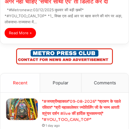
अगर नहीं चाहिए ‘संचार साथी ऐप’ तो डिलीट कर दो
*#Metronewz:03/12/2025:बुधवार की बड़ी ख़बरें*
*#YOU_TOO_CAN_TOP* *1_ विपक्ष एस आईं आर पर बहस करने की मांग पर अड़ा,
लोकसभा-राज्यसभा में…
Read More »
Recent
Popular
Comments
*#जयश्रीमहाकाल*09-08-2026* *श्रावण के पहले
रविवार* *श्री महाकालेश्वर ज्योतिर्लिंग जी के भस्म आरती
श्रृंगार दर्शन #live कीं हार्दिक शुभकामनाएं*
*#YOU_TOO_CAN_TOP*
1 day ago