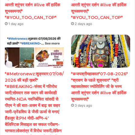
आरती श्रृंगार दर्शन #live कीं हार्दिक
आरती श्रृंगार दर्शन #live कीं हार्दिक
शुभकामनाएं*
शुभकामनाएं*
*#YOU_TOO_CAN_TOP*
*#YOU_TOO_CAN_TOP*
1 day ago
2 days ago
*#Metronewz:शुक्रवार:07/08/
*#जयश्रीमहाकाल*07-08-2026*
2026 की बड़ी ख़बरें*
*श्रावण के पहले शुक्रवार* *श्री
*#BREAKING-संसद में गतिरोध
महाकालेश्वर ज्योतिर्लिंग जी के भस्म
जारी;सोमवार तक सदन की कार्यवाही
आरती श्रृंगार दर्शन #live कीं हार्दिक
स्थगित-NDA नवनिर्बचित सांसदी से
शुभकामनाएं*
पीएम ने की बात-असम में बाढ़ का कहर
3 days ago
जारी-फ्रेंडशिप डे जैसी ऊर्जा से मनाएं
हैंडलूम डे:PM मोदी-अग्नि-4′
बैलिस्टिक मिसाइल का सफल परीक्षण-
भागवत:लोकतंत्र में विरोध जरूरी,लेकिन