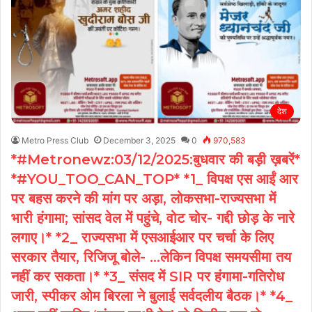
देश
Metro Press Club
December 3, 2025
0
970,583
*#Metronewz:03/12/2025:बुधवार की बड़ी ख़बरें*
*#YOU_TOO_CAN_TOP* *1_ विपक्ष एस आईं आर
पर बहस करने की मांग पर अड़ा, लोकसभा-राज्यसभा में
भारी हंगामा; सांसद वेल में पहुंचे, वोट चोर- गद्दी छोड़ के नारे
लगाए।* *2_ राज्यसभा में एसआईआर पर चर्चा के लिए
सरकार तैयार, रिजिजू बोले- …लेकिन विपक्ष समयसीमा तय
नहीं कर सकता।* *3_ संसद में SIR पर हंगामा-गतिरोध
जारी, स्पीकर ओम बिरला ने बुलाई सर्वदलीय बैठक।* *4_