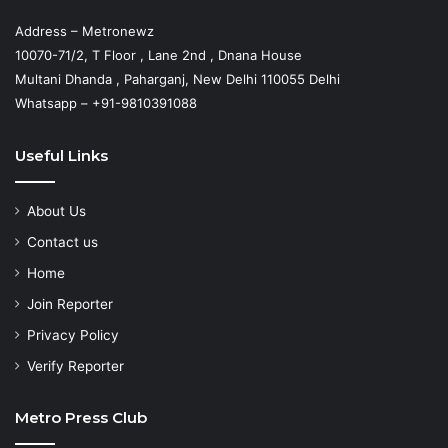
Address – Metronewz
10070-71/2, T Floor , Lane 2nd , Dnana House
Multani Dhanda , Paharganj, New Delhi 110055 Delhi
Whatsapp – +91-9810391088
Useful Links
About Us
Contact us
Home
Join Reporter
Privacy Policy
Verify Reporter
Metro Press Club