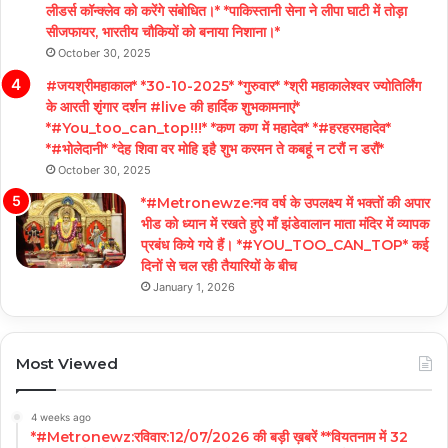
लीडर्स कॉन्क्लेव को करेंगे संबोधित।* *पाकिस्तानी सेना ने लीपा घाटी में तोड़ा
सीजफायर, भारतीय चौकियों को बनाया निशाना।*
October 30, 2025
#जयश्रीमहाकाल* *30-10-2025* *गुरुवार* *श्री महाकालेश्वर ज्योतिर्लिंग
के आरती शृंगार दर्शन #live की हार्दिक शुभकामनाएं*
*#You_too_can_top!!!* *कण कण में महादेव* *#हरहरमहादेव*
*#भोलेदानी* *देह शिवा वर मोहि इहै शुभ करमन ते कबहूं न टरौं न डरौं*
October 30, 2025
*#Metronewze:नव वर्ष के उपलक्ष्य में भक्तों की अपार
भीड को ध्यान में रखते हुऐ माँ झंडेवालान माता मंदिर में व्यापक
प्रबंध किये गये हैं। *#YOU_TOO_CAN_TOP* कई
दिनों से चल रही तैयारियों के बीच
January 1, 2026
Most Viewed
4 weeks ago
*#Metronewz:रविवार:12/07/2026 की बड़ी ख़बरें **वियतनाम में 32