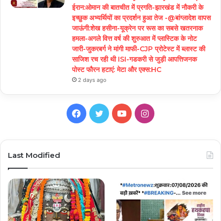
ईरान:ओमान की बातचीत में प्रगति-झारखंड में नौकरी के
इच्छुक अभ्यर्थियों का प्रदर्शन हुआ तेज -@बांग्लादेश वापस
जाऊंगी:शेख हसीना-यूक्रेन पर रूस का सबसे खतरनाक
हमला-अगले वित्त वर्ष की शुरुआत में प्लास्टिक के नोट
जारी-जुकरबर्ग ने मांगी माफी-CJP प्रोटेस्ट में ब्लास्ट की
साजिश रच रही थी ISI-गडकरी से जुड़ी आपत्तिजनक
पोस्ट फौरन हटाएं: मेटा और एक्स:HC
2 days ago
Facebook
Twitter
YouTube
Instagram
Last Modified