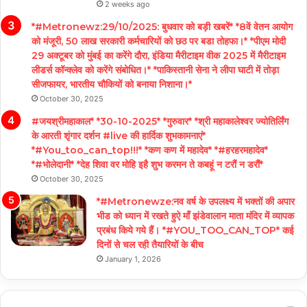
2 weeks ago
*#Metronewz:29/10/2025: बुधवार को बड़ी खबरें* *8वें वेतन आयोग
को मंजूरी, 50 लाख सरकारी कर्मचारियों को छठ पर बडा तोहफा।* *पीएम मोदी
29 अक्टूबर को मुंबई का करेंगे दौरा, इंडिया मैरीटाइम वीक 2025 में मैरीटाइम
लीडर्स कॉन्क्लेव को करेंगे संबोधित।* *पाकिस्तानी सेना ने लीपा घाटी में तोड़ा
सीजफायर, भारतीय चौकियों को बनाया निशाना।*
October 30, 2025
#जयश्रीमहाकाल* *30-10-2025* *गुरुवार* *श्री महाकालेश्वर ज्योतिर्लिंग
के आरती शृंगार दर्शन #live की हार्दिक शुभकामनाएं*
*#You_too_can_top!!!* *कण कण में महादेव* *#हरहरमहादेव*
*#भोलेदानी* *देह शिवा वर मोहि इहै शुभ करमन ते कबहूं न टरौं न डरौं*
October 30, 2025
*#Metronewze:नव वर्ष के उपलक्ष्य में भक्तों की अपार
भीड को ध्यान में रखते हुऐ माँ झंडेवालान माता मंदिर में व्यापक
प्रबंध किये गये हैं। *#YOU_TOO_CAN_TOP* कई
दिनों से चल रही तैयारियों के बीच
January 1, 2026