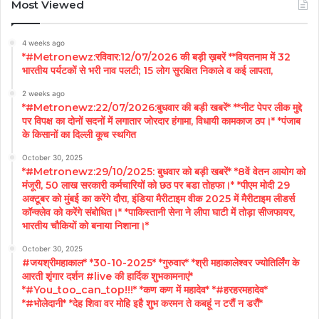
Most Viewed
4 weeks ago
*#Metronewz:रविवार:12/07/2026 की बड़ी ख़बरें **वियतनाम में 32
भारतीय पर्यटकों से भरी नाव पलटी; 15 लोग सुरक्षित निकाले व कई लापता,
2 weeks ago
*#Metronewz:22/07/2026:बुधवार की बड़ी खबरें* **नीट पेपर लीक मुद्दे
पर विपक्ष का दोनों सदनों में लगातार जोरदार हंगामा, विधायी कामकाज ठप।* *पंजाब
के किसानों का दिल्ली कूच स्थगित
October 30, 2025
*#Metronewz:29/10/2025: बुधवार को बड़ी खबरें* *8वें वेतन आयोग को
मंजूरी, 50 लाख सरकारी कर्मचारियों को छठ पर बडा तोहफा।* *पीएम मोदी 29
अक्टूबर को मुंबई का करेंगे दौरा, इंडिया मैरीटाइम वीक 2025 में मैरीटाइम लीडर्स
कॉन्क्लेव को करेंगे संबोधित।* *पाकिस्तानी सेना ने लीपा घाटी में तोड़ा सीजफायर,
भारतीय चौकियों को बनाया निशाना।*
October 30, 2025
#जयश्रीमहाकाल* *30-10-2025* *गुरुवार* *श्री महाकालेश्वर ज्योतिर्लिंग के
आरती शृंगार दर्शन #live की हार्दिक शुभकामनाएं*
*#You_too_can_top!!!* *कण कण में महादेव* *#हरहरमहादेव*
*#भोलेदानी* *देह शिवा वर मोहि इहै शुभ करमन ते कबहूं न टरौं न डरौं*