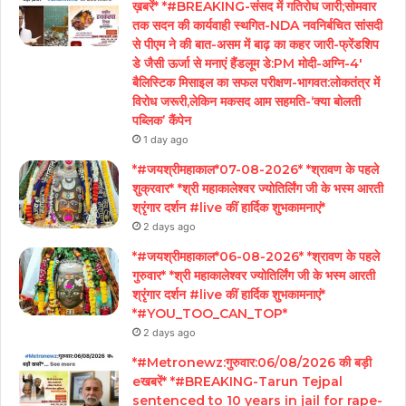
ख़बरें* *#BREAKING-संसद में गतिरोध जारी;सोमवार
तक सदन की कार्यवाही स्थगित-NDA नवनिर्बचित सांसदी
से पीएम ने की बात-असम में बाढ़ का कहर जारी-फ्रेंडशिप
डे जैसी ऊर्जा से मनाएं हैंडलूम डे:PM मोदी-अग्नि-4′
बैलिस्टिक मिसाइल का सफल परीक्षण-भागवत:लोकतंत्र में
विरोध जरूरी,लेकिन मकसद आम सहमति-‘क्या बोलती
पब्लिक’ कैंपेन
1 day ago
*#जयश्रीमहाकाल*07-08-2026* *श्रावण के पहले
शुक्रवार* *श्री महाकालेश्वर ज्योतिर्लिंग जी के भस्म आरती
श्रृंगार दर्शन #live कीं हार्दिक शुभकामनाएं*
2 days ago
*#जयश्रीमहाकाल*06-08-2026* *श्रावण के पहले
गुरुवार* *श्री महाकालेश्वर ज्योतिर्लिंग जी के भस्म आरती
श्रृंगार दर्शन #live कीं हार्दिक शुभकामनाएं*
*#YOU_TOO_CAN_TOP*
2 days ago
*#Metronewz:गुरुवार:06/08/2026 की बड़ी
eखबरें* *#BREAKING-Tarun Tejpal
sentenced to 10 years in jail for rape-