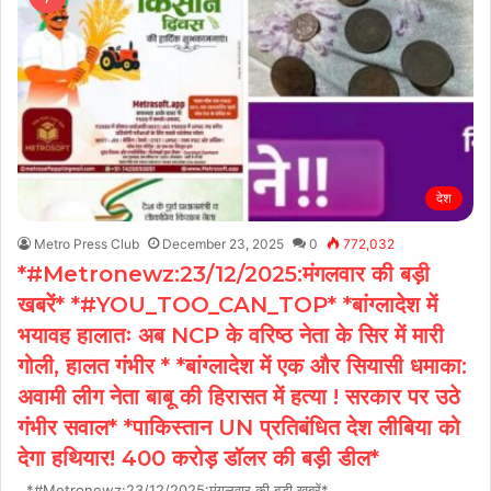
देश
Metro Press Club
December 23, 2025
0
772,032
*#Metronewz:23/12/2025:मंगलवार की बड़ी
खबरें* *#YOU_TOO_CAN_TOP* *बांग्लादेश में
भयावह हालातः अब NCP के वरिष्ठ नेता के सिर में मारी
गोली, हालत गंभीर * *बांग्लादेश में एक और सियासी धमाका:
अवामी लीग नेता बाबू की हिरासत में हत्या ! सरकार पर उठे
गंभीर सवाल* *पाकिस्तान UN प्रतिबंधित देश लीबिया को
देगा हथियार! 400 करोड़ डॉलर की बड़ी डील*
*#Metronewz:23/12/2025:मंगलवार की बड़ी खबरें*