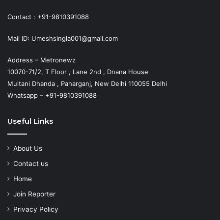
Contact : +91-9810391088
Mail ID: Umeshsingla001@gmail.com
Address – Metronewz
10070-71/2, T Floor , Lane 2nd , Dnana House
Multani Dhanda , Paharganj, New Delhi 110055 Delhi
Whatsapp – +91-9810391088
Useful Links
About Us
Contact us
Home
Join Reporter
Privacy Policy