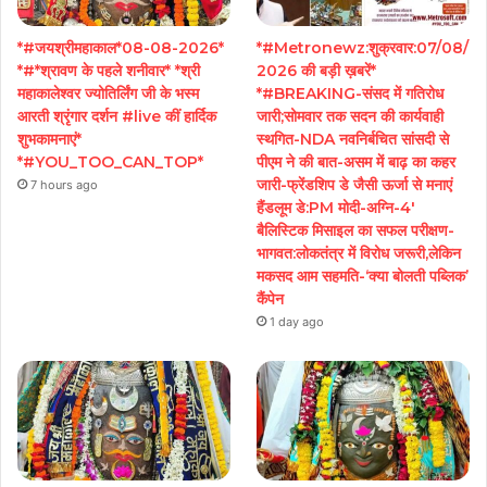
*#जयश्रीमहाकाल*08-08-2026*
*#Metronewz:शुक्रवार:07/08/
*#*श्रावण के पहले शनीवार* *श्री
2026 की बड़ी ख़बरें*
महाकालेश्वर ज्योतिर्लिंग जी के भस्म
*#BREAKING-संसद में गतिरोध
आरती श्रृंगार दर्शन #live कीं हार्दिक
जारी;सोमवार तक सदन की कार्यवाही
शुभकामनाएं*
स्थगित-NDA नवनिर्बचित सांसदी से
*#YOU_TOO_CAN_TOP*
पीएम ने की बात-असम में बाढ़ का कहर
जारी-फ्रेंडशिप डे जैसी ऊर्जा से मनाएं
7 hours ago
हैंडलूम डे:PM मोदी-अग्नि-4′
बैलिस्टिक मिसाइल का सफल परीक्षण-
भागवत:लोकतंत्र में विरोध जरूरी,लेकिन
मकसद आम सहमति-‘क्या बोलती पब्लिक’
कैंपेन
1 day ago