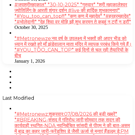
#जयश्रीमहाकाल* *30-10-2025* *गुरुवार* *श्री महाकालेश्वर
ज्योतिर्लिंग के आरती शृंगार दर्शन #live की हार्दिक शुभकामनाएं*
*#You_too_can_top!!!* *कण कण में महादेव* *#हरहरमहादेव*
*#भोलेदानी* *देह शिवा वर मोहि इहै शुभ करमन ते कबहूं न टरौं न डरौं*
October 30, 2025
*#Metronewze:नव वर्ष के उपलक्ष्य में भक्तों की अपार भीड को
ध्यान में रखते हुऐ माँ झंडेवालान माता मंदिर में व्यापक प्रबंध किये गये हैं।
*#YOU_TOO_CAN_TOP* कई दिनों से चल रही तैयारियों के
बीच
January 1, 2026
Facebook
Twitter
YouTube
Instagram
Last Modified
*#Metronewz:शुक्रवार:07/08/2026 की बड़ी ख़बरें*
*#BREAKING-संसद में गतिरोध जारी;सोमवार तक सदन की
कार्यवाही स्थगित-NDA नवनिर्बचित सांसदी से पीएम ने की बात-असम
में बाढ़ का कहर जारी-फ्रेंडशिप डे जैसी ऊर्जा से मनाएं हैंडलूम डे:PM