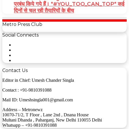
प्रबंध किये गये हैं। *#YOU_TOO_CAN_TOP* कई
दिनों से चल रही तैयारियों के बीच
Metro Press Club
Social Connects
Facebook
Twitter
YouTube
Instagram
Contact Us
Editor in Chief: Umesh Chander Singla
Contact : +91-9810391088
Mail ID: Umeshsingla001@gmail.com
Address – Metronewz
10070-71/2, T Floor , Lane 2nd , Dnana House
Multani Dhanda , Paharganj, New Delhi 110055 Delhi
Whatsapp – +91-9810391088