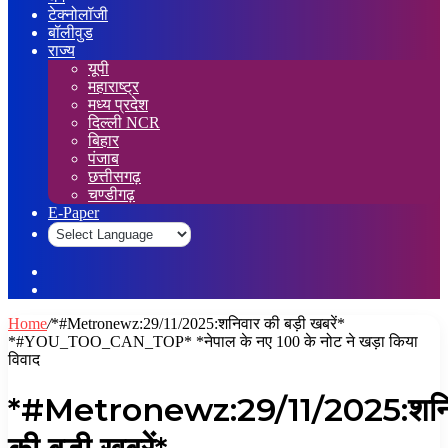
टेक्नोलॉजी
बॉलीवुड
राज्य
यूपी
महाराष्ट्र
मध्य प्रदेश
दिल्ली NCR
बिहार
पंजाब
छत्तीसगढ़
चण्डीगढ़
E-Paper
Sidebar
Log
In
Home
/
*#Metronewz:29/11/2025:शनिवार की बड़ी खबरें*
*#YOU_TOO_CAN_TOP* *नेपाल के नए 100 के नोट ने खड़ा किया
विवाद
*#Metronewz:29/11/2025:शनि