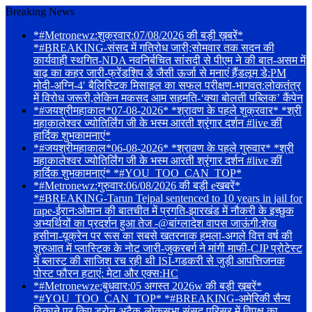
Breaking News
*#Metronewz:शुक्रवार:07/08/2026 की बड़ी ख़बरें*
*#BREAKING-संसद में गतिरोध जारी;सोमवार तक सदन की
कार्यवाही स्थगित-NDA नवनिर्बचित सांसदी से पीएम ने की बात-असम में
बाढ़ का कहर जारी-फ्रेंडशिप डे जैसी ऊर्जा से मनाएं हैंडलूम डे:PM
मोदी-अग्नि-4′ बैलिस्टिक मिसाइल का सफल परीक्षण-भागवत:लोकतंत्र
में विरोध जरूरी,लेकिन मकसद आम सहमति-‘क्या बोलती पब्लिक’ कैंपेन
*#जयश्रीमहाकाल*07-08-2026* *श्रावण के पहले शुक्रवार* *श्री
महाकालेश्वर ज्योतिर्लिंग जी के भस्म आरती श्रृंगार दर्शन #live कीं
हार्दिक शुभकामनाएं*
*#जयश्रीमहाकाल*06-08-2026* *श्रावण के पहले गुरुवार* *श्री
महाकालेश्वर ज्योतिर्लिंग जी के भस्म आरती श्रृंगार दर्शन #live कीं
हार्दिक शुभकामनाएं* *#YOU_TOO_CAN_TOP*
*#Metronewz:गुरुवार:06/08/2026 की बड़ी eखबरें*
*#BREAKING-Tarun Tejpal sentenced to 10 years in jail for
rape-ईरान:ओमान की बातचीत में प्रगति-झारखंड में नौकरी के इच्छुक
अभ्यर्थियों का प्रदर्शन हुआ तेज -@बांग्लादेश वापस जाऊंगी:शेख
हसीना-यूक्रेन पर रूस का सबसे खतरनाक हमला-अगले वित्त वर्ष की
शुरुआत में प्लास्टिक के नोट जारी-जुकरबर्ग ने मांगी माफी-CJP प्रोटेस्ट
में ब्लास्ट की साजिश रच रही थी ISI-गडकरी से जुड़ी आपत्तिजनक
पोस्ट फौरन हटाएं: मेटा और एक्स:HC
*#Metronewze:बुधवार:05 अगस्त 2026w की बड़ी ख़बरें*
*#YOU_TOO_CAN_TOP* *#BREAKING-अमेरिकी सैन्य
ठिकाने पर किए ड्रोन अटैक-लोकसभा संसद परिसर में विपक्ष का