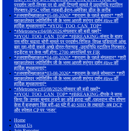
प्रदर्शन जारी-त्रिशा पर दो अर्थी टिप्पणी मामले में उदयनिधि स्टालिन
गिरफ्तार-JPSC परीक्षा गड़बड़ी-ईरान-अमेरिका डील के करीब
*#जयश्रीमहाकाल*05-08-2026* *श्रावण के पहले बुधवार* *श्री
महाकालेश्वर ज्योतिर्लिंग जी के भस्म आरती श्रृंगार दर्शन #live कीं
हार्दिक शुभकामनाएं* *#YOU_TOO_CAN_TOP*
*#Metronewz:04/08/2026:मंगलवार की बड़ी खबरें*
*#YOU_TOO_CAN_TOP* *#BREAKING-संसद के बाहर
राम मंदिर चढ़ावा चोरी मामले पर प्रदर्शन-रिजिज; विपक्ष घड़ियाली आंसू
बहा रहा-मोदी सबसे अच्छे दोस्त;नेतन्याहू -उदयनिधि स्टालिन गिरफ्तार-
स्टूडेंट्स पर केस नहीं होगा: 2700 अपराधियों पर FIR
*#जयश्रीमहाकाल*04-08-2026* *श्रावण के पहले मंगलवार* *श्री
महाकालेश्वर ज्योतिर्लिंग जी के भस्म आरती श्रृंगार दर्शन #live कीं
हार्दिक शुभकामनाएं*
*#जयश्रीमहाकाल*03-08-2026* *श्रावण के पहले सोमवार* *श्री
महाकालेश्वर ज्योतिर्लिंग जी के भस्म आरती श्रृंगार दर्शन #live कीं
हार्दिक शुभकामनाएं*
*#Metronewz:03/08/2026:सोमवार की बड़ी खबरें*
*#YOU_TOO_CAN_TOP* *#BREAKING-दीपके ने साफ
किया कि उनका चुनाव लड़ने का कोई इरादा नहीं -पहलवान यौन शोषण
केस में बृजभूषण सिंह बरी-48 घंटे में 40 SHO के तबादले; अब DCP
और स्पेशल CP पर ‘नजर’
Home
About Us
Join Reporter