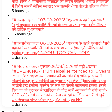
मोदी-अग्नि-4′ बैलिस्टिक मिसाइल का सफल परीक्षण-भागवत:लोकतंत्र
में विरोध जरूरी,लेकिन मकसद आम सहमति-‘क्या बोलती पब्लिक’ कैंपेन
5 hours ago
*#जयश्रीमहाकाल*07-08-2026* *श्रावण के पहले शुक्रवार*
*श्री महाकालेश्वर ज्योतिर्लिंग जी के भस्म आरती श्रृंगार दर्शन #live
कीं हार्दिक शुभकामनाएं*
15 hours ago
*#जयश्रीमहाकाल*06-08-2026* *श्रावण के पहले गुरुवार* *श्री
महाकालेश्वर ज्योतिर्लिंग जी के भस्म आरती श्रृंगार दर्शन #live कीं
हार्दिक शुभकामनाएं* *#YOU_TOO_CAN_TOP*
1 day ago
*#Metronewz:गुरुवार:06/08/2026 की बड़ी eखबरें*
*#BREAKING-Tarun Tejpal sentenced to 10 years
in jail for rape-ईरान:ओमान की बातचीत में प्रगति-झारखंड में
नौकरी के इच्छुक अभ्यर्थियों का प्रदर्शन हुआ तेज -@बांग्लादेश वापस
जाऊंगी:शेख हसीना-यूक्रेन पर रूस का सबसे खतरनाक हमला-अगले
वित्त वर्ष की शुरुआत में प्लास्टिक के नोट जारी-जुकरबर्ग ने मांगी माफी-
CJP प्रोटेस्ट में ब्लास्ट की साजिश रच रही थी ISI-गडकरी से जुड़ी
आपत्तिजनक पोस्ट फौरन हटाएं: मेटा और एक्स:HC
1 day ago