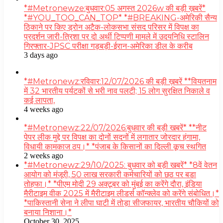
*#Metronewze:बुधवार:05 अगस्त 2026w की बड़ी ख़बरें*
*#YOU_TOO_CAN_TOP* *#BREAKING-अमेरिकी सैन्य
ठिकाने पर किए ड्रोन अटैक-लोकसभा संसद परिसर में विपक्ष का
प्रदर्शन जारी-त्रिशा पर दो अर्थी टिप्पणी मामले में उदयनिधि स्टालिन
गिरफ्तार-JPSC परीक्षा गड़बड़ी-ईरान-अमेरिका डील के करीब
3 days ago
*#Metronewz:रविवार:12/07/2026 की बड़ी ख़बरें **वियतनाम
में 32 भारतीय पर्यटकों से भरी नाव पलटी; 15 लोग सुरक्षित निकाले व
कई लापता,
4 weeks ago
*#Metronewz:22/07/2026:बुधवार की बड़ी खबरें* **नीट
पेपर लीक मुद्दे पर विपक्ष का दोनों सदनों में लगातार जोरदार हंगामा,
विधायी कामकाज ठप।* *पंजाब के किसानों का दिल्ली कूच स्थगित
2 weeks ago
*#Metronewz:29/10/2025: बुधवार को बड़ी खबरें* *8वें वेतन
आयोग को मंजूरी, 50 लाख सरकारी कर्मचारियों को छठ पर बडा
तोहफा।* *पीएम मोदी 29 अक्टूबर को मुंबई का करेंगे दौरा, इंडिया
मैरीटाइम वीक 2025 में मैरीटाइम लीडर्स कॉन्क्लेव को करेंगे संबोधित।*
*पाकिस्तानी सेना ने लीपा घाटी में तोड़ा सीजफायर, भारतीय चौकियों को
बनाया निशाना।*
October 30, 2025