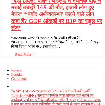
*बड़ा हादसा: दक्षिणी थाईलैंड में भयानक बाढ़ ने
मचाई तबाही! 145 की मौत, हजारों लोग हुए
बेघर* *‘बर्बाद अर्थव्यवस्था’ कहने वाले लोग
कहां हैं? GDP आंकड़ों पर BJP का राहुल पर
तंज*
*#Metronewz:29/11/2025:शनिवार की बड़ी खबरें*
*#YOU_TOO_CAN_TOP* *नेपाल के नए 100 के नोट ने खड़ा
किया विवाद, भारत के 3 इलाकों को…
Read More »
Recent
Popular
Comments
*#Metronewz:शुक्रवार:07/08/2026 की बड़ी ख़बरें*
*#BREAKING-संसद में गतिरोध जारी;सोमवार तक सदन की
कार्यवाही स्थगित-NDA नवनिर्बचित सांसदी से पीएम ने की बात-असम
में बाढ़ का कहर जारी-फ्रेंडशिप डे जैसी ऊर्जा से मनाएं हैंडलूम डे:PM