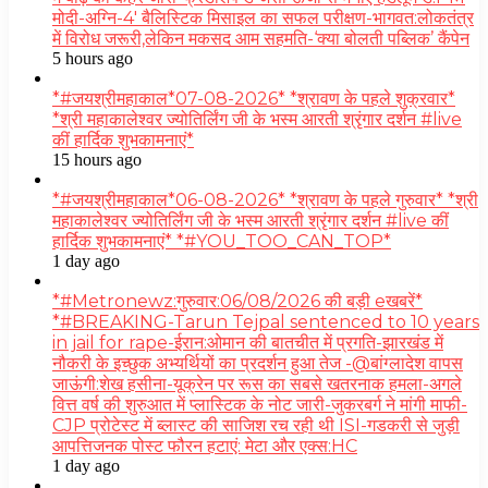
मोदी-अग्नि-4′ बैलिस्टिक मिसाइल का सफल परीक्षण-भागवत:लोकतंत्र
में विरोध जरूरी,लेकिन मकसद आम सहमति-‘क्या बोलती पब्लिक’ कैंपेन
5 hours ago
*#जयश्रीमहाकाल*07-08-2026* *श्रावण के पहले शुक्रवार*
*श्री महाकालेश्वर ज्योतिर्लिंग जी के भस्म आरती श्रृंगार दर्शन #live
कीं हार्दिक शुभकामनाएं*
15 hours ago
*#जयश्रीमहाकाल*06-08-2026* *श्रावण के पहले गुरुवार* *श्री
महाकालेश्वर ज्योतिर्लिंग जी के भस्म आरती श्रृंगार दर्शन #live कीं
हार्दिक शुभकामनाएं* *#YOU_TOO_CAN_TOP*
1 day ago
*#Metronewz:गुरुवार:06/08/2026 की बड़ी eखबरें*
*#BREAKING-Tarun Tejpal sentenced to 10 years
in jail for rape-ईरान:ओमान की बातचीत में प्रगति-झारखंड में
नौकरी के इच्छुक अभ्यर्थियों का प्रदर्शन हुआ तेज -@बांग्लादेश वापस
जाऊंगी:शेख हसीना-यूक्रेन पर रूस का सबसे खतरनाक हमला-अगले
वित्त वर्ष की शुरुआत में प्लास्टिक के नोट जारी-जुकरबर्ग ने मांगी माफी-
CJP प्रोटेस्ट में ब्लास्ट की साजिश रच रही थी ISI-गडकरी से जुड़ी
आपत्तिजनक पोस्ट फौरन हटाएं: मेटा और एक्स:HC
1 day ago