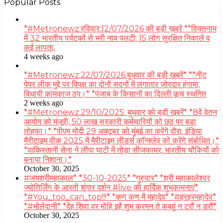
Popular Posts
*#Metronewz:रविवार:12/07/2026 की बड़ी ख़बरें **वियतनाम
में 32 भारतीय पर्यटकों से भरी नाव पलटी; 15 लोग सुरक्षित निकाले व
कई लापता,
4 weeks ago
*#Metronewz:22/07/2026:बुधवार की बड़ी खबरें* **नीट
पेपर लीक मुद्दे पर विपक्ष का दोनों सदनों में लगातार जोरदार हंगामा,
विधायी कामकाज ठप।* *पंजाब के किसानों का दिल्ली कूच स्थगित
2 weeks ago
*#Metronewz:29/10/2025: बुधवार को बड़ी खबरें* *8वें वेतन
आयोग को मंजूरी, 50 लाख सरकारी कर्मचारियों को छठ पर बडा
तोहफा।* *पीएम मोदी 29 अक्टूबर को मुंबई का करेंगे दौरा, इंडिया
मैरीटाइम वीक 2025 में मैरीटाइम लीडर्स कॉन्क्लेव को करेंगे संबोधित।*
*पाकिस्तानी सेना ने लीपा घाटी में तोड़ा सीजफायर, भारतीय चौकियों को
बनाया निशाना।*
October 30, 2025
#जयश्रीमहाकाल* *30-10-2025* *गुरुवार* *श्री महाकालेश्वर
ज्योतिर्लिंग के आरती शृंगार दर्शन #live की हार्दिक शुभकामनाएं*
*#You_too_can_top!!!* *कण कण में महादेव* *#हरहरमहादेव*
*#भोलेदानी* *देह शिवा वर मोहि इहै शुभ करमन ते कबहूं न टरौं न डरौं*
October 30, 2025