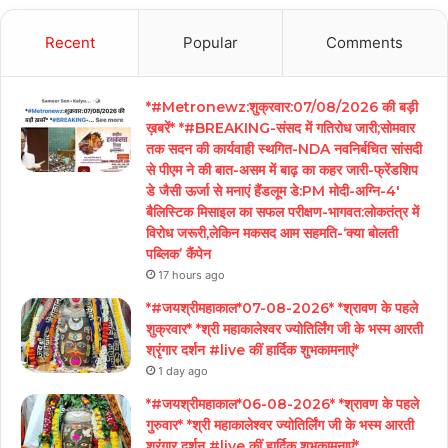
Recent
Popular
Comments
*#Metronewz:शुक्रवार:07/08/2026 की बड़ी
ख़बरें* *#BREAKING-संसद में गतिरोध जारी;सोमवार
तक सदन की कार्यवाही स्थगित-NDA नवनिर्बचित सांसदी
से पीएम ने की बात-असम में बाढ़ का कहर जारी-फ्रेंडशिप
डे जैसी ऊर्जा से मनाएं हैंडलूम डे:PM मोदी-अग्नि-4′
बैलिस्टिक मिसाइल का सफल परीक्षण-भागवत:लोकतंत्र में
विरोध जरूरी,लेकिन मकसद आम सहमति-‘क्या बोलती
पब्लिक’ कैंपेन
17 hours ago
*#जयश्रीमहाकाल*07-08-2026* *श्रावण के पहले
शुक्रवार* *श्री महाकालेश्वर ज्योतिर्लिंग जी के भस्म आरती
श्रृंगार दर्शन #live कीं हार्दिक शुभकामनाएं*
1 day ago
*#जयश्रीमहाकाल*06-08-2026* *श्रावण के पहले
गुरुवार* *श्री महाकालेश्वर ज्योतिर्लिंग जी के भस्म आरती
श्रृंगार दर्शन #live कीं हार्दिक शुभकामनाएं*