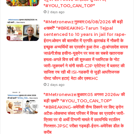
*#YOU_TOO_CAN_TOP*
2 days ago
*#Metronewz:गुरुवार:06/08/2026 की बड़ी
eखबरें* *#BREAKING-Tarun Tejpal
sentenced to 10 years in jail for rape-
ईरान:ओमान की बातचीत में प्रगति-झारखंड में नौकरी के
इच्छुक अभ्यर्थियों का प्रदर्शन हुआ तेज -@बांग्लादेश वापस
जाऊंगी:शेख हसीना-यूक्रेन पर रूस का सबसे खतरनाक
हमला-अगले वित्त वर्ष की शुरुआत में प्लास्टिक के नोट
जारी-जुकरबर्ग ने मांगी माफी-CJP प्रोटेस्ट में ब्लास्ट की
साजिश रच रही थी ISI-गडकरी से जुड़ी आपत्तिजनक
पोस्ट फौरन हटाएं: मेटा और एक्स:HC
2 days ago
*#Metronewze:बुधवार:05 अगस्त 2026w की
बड़ी ख़बरें* *#YOU_TOO_CAN_TOP*
*#BREAKING-अमेरिकी सैन्य ठिकाने पर किए ड्रोन
अटैक-लोकसभा संसद परिसर में विपक्ष का प्रदर्शन जारी-
त्रिशा पर दो अर्थी टिप्पणी मामले में उदयनिधि स्टालिन
गिरफ्तार-JPSC परीक्षा गड़बड़ी-ईरान-अमेरिका डील के
करीब