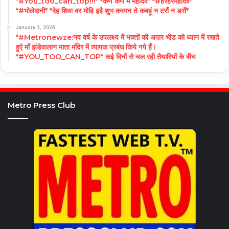
*#You_too_can_top!!!* *कण कण में महादेव* *#हरहरमहादेव*
*#भोलेदानी* *देह शिवा वर मोहि इहै शुभ करमन ते कबहूं न टरौं न डरौं*
January 1, 2026
*#Metronewze:नव वर्ष के उपलक्ष्य में भक्तों की अपार भीड को ध्यान में रखते
हुऐ माँ झंडेवालान माता मंदिर में व्यापक प्रबंध किये गये हैं।
*#YOU_TOO_CAN_TOP* कई दिनों से चल रही तैयारियों के बीच
Metro Press Club