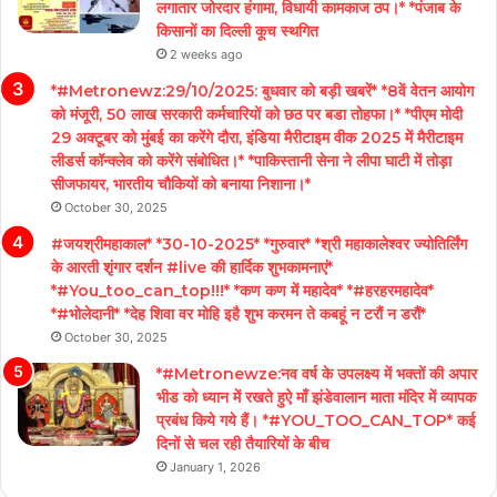
लगातार जोरदार हंगामा, विधायी कामकाज ठप।* *पंजाब के
किसानों का दिल्ली कूच स्थगित
2 weeks ago
*#Metronewz:29/10/2025: बुधवार को बड़ी खबरें* *8वें वेतन आयोग
को मंजूरी, 50 लाख सरकारी कर्मचारियों को छठ पर बडा तोहफा।* *पीएम मोदी
29 अक्टूबर को मुंबई का करेंगे दौरा, इंडिया मैरीटाइम वीक 2025 में मैरीटाइम
लीडर्स कॉन्क्लेव को करेंगे संबोधित।* *पाकिस्तानी सेना ने लीपा घाटी में तोड़ा
सीजफायर, भारतीय चौकियों को बनाया निशाना।*
October 30, 2025
#जयश्रीमहाकाल* *30-10-2025* *गुरुवार* *श्री महाकालेश्वर ज्योतिर्लिंग
के आरती शृंगार दर्शन #live की हार्दिक शुभकामनाएं*
*#You_too_can_top!!!* *कण कण में महादेव* *#हरहरमहादेव*
*#भोलेदानी* *देह शिवा वर मोहि इहै शुभ करमन ते कबहूं न टरौं न डरौं*
October 30, 2025
*#Metronewze:नव वर्ष के उपलक्ष्य में भक्तों की अपार
भीड को ध्यान में रखते हुऐ माँ झंडेवालान माता मंदिर में व्यापक
प्रबंध किये गये हैं। *#YOU_TOO_CAN_TOP* कई
दिनों से चल रही तैयारियों के बीच
January 1, 2026