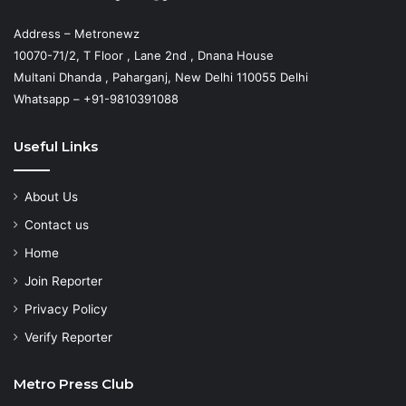
Address – Metronewz
10070-71/2, T Floor , Lane 2nd , Dnana House
Multani Dhanda , Paharganj, New Delhi 110055 Delhi
Whatsapp – +91-9810391088
Useful Links
About Us
Contact us
Home
Join Reporter
Privacy Policy
Verify Reporter
Metro Press Club