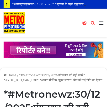
*#जयश्रीमहाकाल*07-08-2026* *श्रावण के पहले शुक्रवार* *श्री महाकालेश्वर ज्योतिर्लिंग जी के भस्म आरती श्रृंगार दर्शन #live कीं हार्दिक शुभकामनाएं*
Log
Searc
M
In
for
Home
/
*#Metronewz:30/12/2025:मंगलवार की बड़ी खबरें*
*#YOU_TOO_CAN_TOP* *आयात मोर्चे पर झुका ड्रैगन: चीन की नई नीति का ऐलान
*#Metronewz:30/12