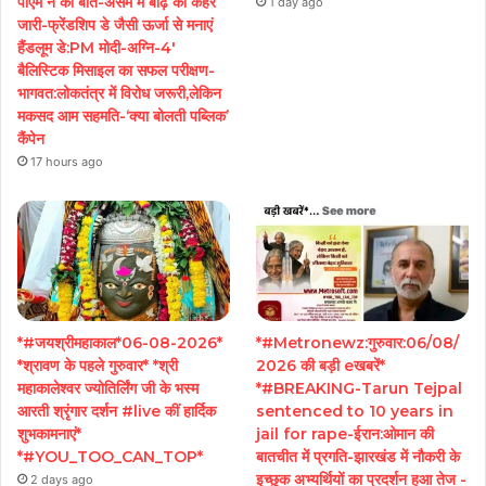
पीएम ने की बात-असम में बाढ़ का कहर
1 day ago
जारी-फ्रेंडशिप डे जैसी ऊर्जा से मनाएं
हैंडलूम डे:PM मोदी-अग्नि-4′
बैलिस्टिक मिसाइल का सफल परीक्षण-
भागवत:लोकतंत्र में विरोध जरूरी,लेकिन
मकसद आम सहमति-‘क्या बोलती पब्लिक’
कैंपेन
17 hours ago
*#जयश्रीमहाकाल*06-08-2026*
*#Metronewz:गुरुवार:06/08/
*श्रावण के पहले गुरुवार* *श्री
2026 की बड़ी eखबरें*
महाकालेश्वर ज्योतिर्लिंग जी के भस्म
*#BREAKING-Tarun Tejpal
आरती श्रृंगार दर्शन #live कीं हार्दिक
sentenced to 10 years in
शुभकामनाएं*
jail for rape-ईरान:ओमान की
*#YOU_TOO_CAN_TOP*
बातचीत में प्रगति-झारखंड में नौकरी के
इच्छुक अभ्यर्थियों का प्रदर्शन हुआ तेज -
2 days ago