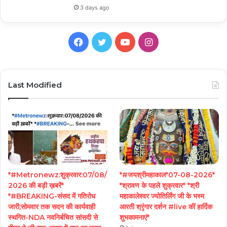
3 days ago
Facebook
Twitter
YouTube
Instagram
Last Modified
*#Metronewz:शुक्रवार:07/08/
*#जयश्रीमहाकाल*07-08-2026*
2026 की बड़ी ख़बरें*
*श्रावण के पहले शुक्रवार* *श्री
*#BREAKING-संसद में गतिरोध
महाकालेश्वर ज्योतिर्लिंग जी के भस्म
जारी;सोमवार तक सदन की कार्यवाही
आरती श्रृंगार दर्शन #live कीं हार्दिक
स्थगित-NDA नवनिर्बचित सांसदी से
शुभकामनाएं*