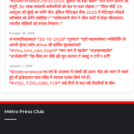
*#Metronewz:29/10/2025: बुधवार को बड़ी खबरें* *8वें वेतन आयोग को
मंजूरी, 50 लाख सरकारी कर्मचारियों को छठ पर बडा तोहफा।* *पीएम मोदी 29
अक्टूबर को मुंबई का करेंगे दौरा, इंडिया मैरीटाइम वीक 2025 में मैरीटाइम लीडर्स
कॉन्क्लेव को करेंगे संबोधित।* *पाकिस्तानी सेना ने लीपा घाटी में तोड़ा सीजफायर,
भारतीय चौकियों को बनाया निशाना।*
October 30, 2025
#जयश्रीमहाकाल* *30-10-2025* *गुरुवार* *श्री महाकालेश्वर ज्योतिर्लिंग के
आरती शृंगार दर्शन #live की हार्दिक शुभकामनाएं*
*#You_too_can_top!!!* *कण कण में महादेव* *#हरहरमहादेव*
*#भोलेदानी* *देह शिवा वर मोहि इहै शुभ करमन ते कबहूं न टरौं न डरौं*
January 1, 2026
*#Metronewze:नव वर्ष के उपलक्ष्य में भक्तों की अपार भीड को ध्यान में रखते
हुऐ माँ झंडेवालान माता मंदिर में व्यापक प्रबंध किये गये हैं।
*#YOU_TOO_CAN_TOP* कई दिनों से चल रही तैयारियों के बीच
Metro Press Club