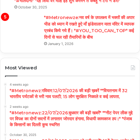
*#भोलेदानी* *देह शिवा वर मोहि इहै शुभ करमन ते कबहूं न टरौं न डरौं*
October 30, 2025
*#Metronewze:नव वर्ष के उपलक्ष्य में भक्तों की अपार
भीड को ध्यान में रखते हुऐ माँ झंडेवालान माता मंदिर में व्यापक
प्रबंध किये गये हैं। *#YOU_TOO_CAN_TOP* कई
दिनों से चल रही तैयारियों के बीच
January 1, 2026
Most Viewed
4 weeks ago
*#Metronewz:रविवार:12/07/2026 की बड़ी ख़बरें **वियतनाम में 32
भारतीय पर्यटकों से भरी नाव पलटी; 15 लोग सुरक्षित निकाले व कई लापता,
2 weeks ago
*#Metronewz:22/07/2026:बुधवार की बड़ी खबरें* **नीट पेपर लीक मुद्दे
पर विपक्ष का दोनों सदनों में लगातार जोरदार हंगामा, विधायी कामकाज ठप।* *पंजाब
के किसानों का दिल्ली कूच स्थगित
October 30, 2025