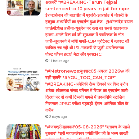
eखबरें* *#BREAKING-Tarun Tejpal
sentenced to 10 years in jail for rape-
ईरान:ओमान की बातचीत में प्रगति-झारखंड में नौकरी के
इच्छुक अभ्यर्थियों का प्रदर्शन हुआ तेज -@बांग्लादेश वापस
जाऊंगी:शेख हसीना-यूक्रेन पर रूस का सबसे खतरनाक
हमला-अगले वित्त वर्ष की शुरुआत में प्लास्टिक के नोट
जारी-जुकरबर्ग ने मांगी माफी-CJP प्रोटेस्ट में ब्लास्ट की
साजिश रच रही थी ISI-गडकरी से जुड़ी आपत्तिजनक
पोस्ट फौरन हटाएं: मेटा और एक्स:HC
11 hours ago
*#Metronewze:बुधवार:05 अगस्त 2026w की
बड़ी ख़बरें* *#YOU_TOO_CAN_TOP*
*#BREAKING-अमेरिकी सैन्य ठिकाने पर किए ड्रोन
अटैक-लोकसभा संसद परिसर में विपक्ष का प्रदर्शन जारी-
त्रिशा पर दो अर्थी टिप्पणी मामले में उदयनिधि स्टालिन
गिरफ्तार-JPSC परीक्षा गड़बड़ी-ईरान-अमेरिका डील के
करीब
2 days ago
*#जयश्रीमहाकाल*05-08-2026* *श्रावण के पहले
बुधवार* *श्री महाकालेश्वर ज्योतिर्लिंग जी के भस्म आरती