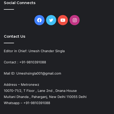
Social Connects
Facebook
Twitter
YouTube
Instagram
Contact Us
Editor in Chief: Umesh Chander Singla
Contact : +91-9810391088
Mail ID: Umeshsingla001@gmail.com
Address – Metronewz
10070-71/2, T Floor , Lane 2nd , Dnana House
Multani Dhanda , Paharganj, New Delhi 110055 Delhi
Whatsapp – +91-9810391088