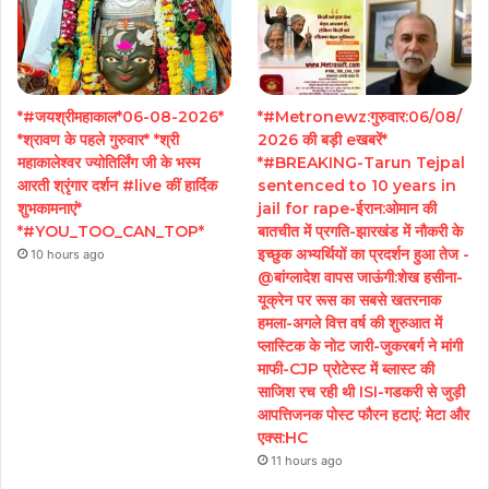
*#जयश्रीमहाकाल*06-08-2026*
*#Metronewz:गुरुवार:06/08/
*श्रावण के पहले गुरुवार* *श्री
2026 की बड़ी eखबरें*
महाकालेश्वर ज्योतिर्लिंग जी के भस्म
*#BREAKING-Tarun Tejpal
आरती श्रृंगार दर्शन #live कीं हार्दिक
sentenced to 10 years in
शुभकामनाएं*
jail for rape-ईरान:ओमान की
*#YOU_TOO_CAN_TOP*
बातचीत में प्रगति-झारखंड में नौकरी के
इच्छुक अभ्यर्थियों का प्रदर्शन हुआ तेज -
10 hours ago
@बांग्लादेश वापस जाऊंगी:शेख हसीना-
यूक्रेन पर रूस का सबसे खतरनाक
हमला-अगले वित्त वर्ष की शुरुआत में
प्लास्टिक के नोट जारी-जुकरबर्ग ने मांगी
माफी-CJP प्रोटेस्ट में ब्लास्ट की
साजिश रच रही थी ISI-गडकरी से जुड़ी
आपत्तिजनक पोस्ट फौरन हटाएं: मेटा और
एक्स:HC
11 hours ago