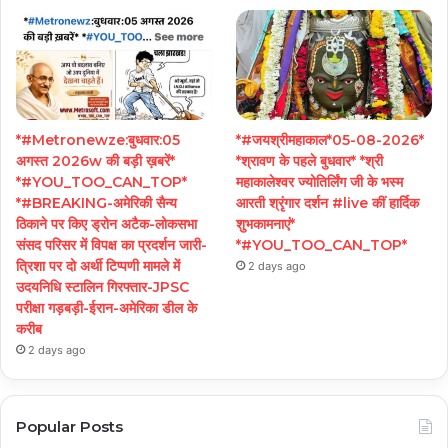
*#Metronewze:बुधवार:05
*#जयश्रीमहाकाल*05-08-2026*
अगस्त 2026w की बड़ी ख़बरें*
*श्रावण के पहले बुधवार* *श्री
*#YOU_TOO_CAN_TOP*
महाकालेश्वर ज्योतिर्लिंग जी के भस्म
*#BREAKING-अमेरिकी सैन्य
आरती श्रृंगार दर्शन #live कीं हार्दिक
ठिकाने पर किए ड्रोन अटैक-लोकसभा
शुभकामनाएं*
संसद परिसर में विपक्ष का प्रदर्शन जारी-
*#YOU_TOO_CAN_TOP*
त्रिशा पर दो अर्थी टिप्पणी मामले में
2 days ago
उदयनिधि स्टालिन गिरफ्तार-JPSC
परीक्षा गड़बड़ी-ईरान-अमेरिका डील के
करीब
2 days ago
Popular Posts