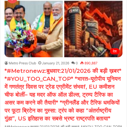
देश
Metro Press Club
January 21, 2026
0
890,887
*#Metronewz:बुधवार:21/01/2026 की बड़ी ख़बर*
*#YOU_TOO_CAN_TOP* *भारत–यूरोपीय यूनियन
में गणतंत्र दिवस पर ट्रेड एग्रीमेंट संभवf, EU कमीशन
चीफ बोलीं– यह मदर ऑफ ऑल डील्स, ट्रम्प टैरिफ का
असर कम करने की तैयारी* *ग्रीनलैंड और टैरिफ धमकियों
पर फूटा ब्रिटेन का गुस्सा: ट्रंप को कहा “अंतर्राष्ट्रीय
गुंडा”, US इतिहास का सबसे भ्रष्ट राष्ट्रपति बताया*
*#Metronewz:बुधवार:21/01/2026 की बड़ी ख़बर* *#YOU_TOO_CAN_TOP*