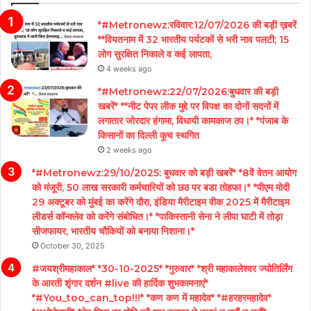
*#Metronewz:रविवार:12/07/2026 की बड़ी ख़बरें
**वियतनाम में 32 भारतीय पर्यटकों से भरी नाव पलटी; 15
लोग सुरक्षित निकाले व कई लापता,
4 weeks ago
*#Metronewz:22/07/2026:बुधवार की बड़ी
खबरें* **नीट पेपर लीक मुद्दे पर विपक्ष का दोनों सदनों में
लगातार जोरदार हंगामा, विधायी कामकाज ठप।* *पंजाब के
किसानों का दिल्ली कूच स्थगित
2 weeks ago
*#Metronewz:29/10/2025: बुधवार को बड़ी खबरें* *8वें वेतन आयोग
को मंजूरी, 50 लाख सरकारी कर्मचारियों को छठ पर बडा तोहफा।* *पीएम मोदी
29 अक्टूबर को मुंबई का करेंगे दौरा, इंडिया मैरीटाइम वीक 2025 में मैरीटाइम
लीडर्स कॉन्क्लेव को करेंगे संबोधित।* *पाकिस्तानी सेना ने लीपा घाटी में तोड़ा
सीजफायर, भारतीय चौकियों को बनाया निशाना।*
October 30, 2025
#जयश्रीमहाकाल* *30-10-2025* *गुरुवार* *श्री महाकालेश्वर ज्योतिर्लिंग
के आरती शृंगार दर्शन #live की हार्दिक शुभकामनाएं*
*#You_too_can_top!!!* *कण कण में महादेव* *#हरहरमहादेव*