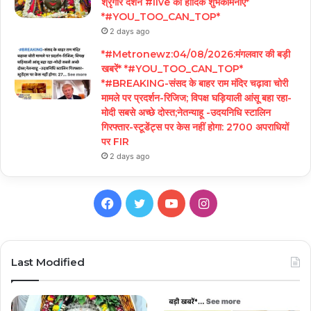
श्रृंगार दर्शन #live कीं हार्दिक शुभकामनाएं*
*#YOU_TOO_CAN_TOP*
2 days ago
*#Metronewz:04/08/2026:मंगलवार की बड़ी
खबरें* *#YOU_TOO_CAN_TOP*
*#BREAKING-संसद के बाहर राम मंदिर चढ़ावा चोरी
मामले पर प्रदर्शन-रिजिज; विपक्ष घड़ियाली आंसू बहा रहा-
मोदी सबसे अच्छे दोस्त;नेतन्याहू -उदयनिधि स्टालिन
गिरफ्तार-स्टूडेंट्स पर केस नहीं होगा: 2700 अपराधियों
पर FIR
2 days ago
Facebook
Twitter
YouTube
Instagram
Last Modified