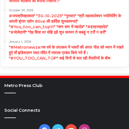
भारतीय चौकियों को बनाया निशाना।*
October 30, 2025
#जयश्रीमहाकाल* *30-10-2025* *गुरुवार* *श्री महाकालेश्वर ज्योतिर्लिंग के
आरती शृंगार दर्शन #live की हार्दिक शुभकामनाएं*
*#You_too_can_top!!!* *कण कण में महादेव* *#हरहरमहादेव*
*#भोलेदानी* *देह शिवा वर मोहि इहै शुभ करमन ते कबहूं न टरौं न डरौं*
January 1, 2026
*#Metronewze:नव वर्ष के उपलक्ष्य में भक्तों की अपार भीड को ध्यान में रखते
हुऐ माँ झंडेवालान माता मंदिर में व्यापक प्रबंध किये गये हैं।
*#YOU_TOO_CAN_TOP* कई दिनों से चल रही तैयारियों के बीच
Metro Press Club
Social Connects