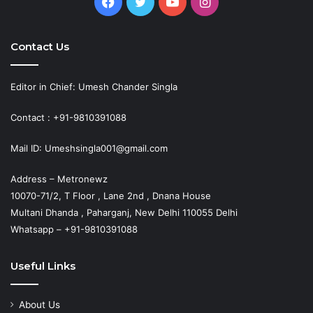
Facebook
Twitter
YouTube
Instagram
Contact Us
Editor in Chief: Umesh Chander Singla
Contact : +91-9810391088
Mail ID: Umeshsingla001@gmail.com
Address – Metronewz
10070-71/2, T Floor , Lane 2nd , Dnana House
Multani Dhanda , Paharganj, New Delhi 110055 Delhi
Whatsapp – +91-9810391088
Useful Links
About Us