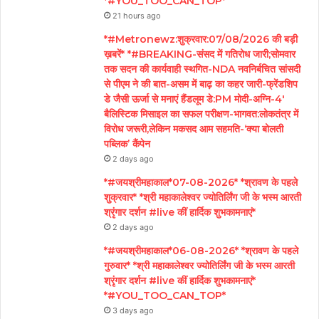
*#YOU_TOO_CAN_TOP*
21 hours ago
*#Metronewz:शुक्रवार:07/08/2026 की बड़ी
ख़बरें* *#BREAKING-संसद में गतिरोध जारी;सोमवार
तक सदन की कार्यवाही स्थगित-NDA नवनिर्बचित सांसदी
से पीएम ने की बात-असम में बाढ़ का कहर जारी-फ्रेंडशिप
डे जैसी ऊर्जा से मनाएं हैंडलूम डे:PM मोदी-अग्नि-4′
बैलिस्टिक मिसाइल का सफल परीक्षण-भागवत:लोकतंत्र में
विरोध जरूरी,लेकिन मकसद आम सहमति-‘क्या बोलती
पब्लिक’ कैंपेन
2 days ago
*#जयश्रीमहाकाल*07-08-2026* *श्रावण के पहले
शुक्रवार* *श्री महाकालेश्वर ज्योतिर्लिंग जी के भस्म आरती
श्रृंगार दर्शन #live कीं हार्दिक शुभकामनाएं*
2 days ago
*#जयश्रीमहाकाल*06-08-2026* *श्रावण के पहले
गुरुवार* *श्री महाकालेश्वर ज्योतिर्लिंग जी के भस्म आरती
श्रृंगार दर्शन #live कीं हार्दिक शुभकामनाएं*
*#YOU_TOO_CAN_TOP*
3 days ago