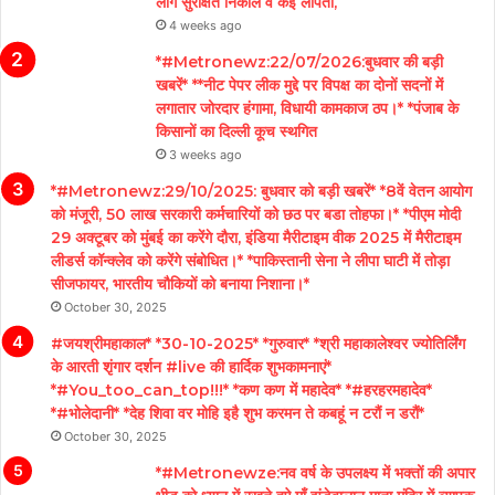
लोग सुरक्षित निकाले व कई लापता,
4 weeks ago
*#Metronewz:22/07/2026:बुधवार की बड़ी
खबरें* **नीट पेपर लीक मुद्दे पर विपक्ष का दोनों सदनों में
लगातार जोरदार हंगामा, विधायी कामकाज ठप।* *पंजाब के
किसानों का दिल्ली कूच स्थगित
3 weeks ago
*#Metronewz:29/10/2025: बुधवार को बड़ी खबरें* *8वें वेतन आयोग
को मंजूरी, 50 लाख सरकारी कर्मचारियों को छठ पर बडा तोहफा।* *पीएम मोदी
29 अक्टूबर को मुंबई का करेंगे दौरा, इंडिया मैरीटाइम वीक 2025 में मैरीटाइम
लीडर्स कॉन्क्लेव को करेंगे संबोधित।* *पाकिस्तानी सेना ने लीपा घाटी में तोड़ा
सीजफायर, भारतीय चौकियों को बनाया निशाना।*
October 30, 2025
#जयश्रीमहाकाल* *30-10-2025* *गुरुवार* *श्री महाकालेश्वर ज्योतिर्लिंग
के आरती शृंगार दर्शन #live की हार्दिक शुभकामनाएं*
*#You_too_can_top!!!* *कण कण में महादेव* *#हरहरमहादेव*
*#भोलेदानी* *देह शिवा वर मोहि इहै शुभ करमन ते कबहूं न टरौं न डरौं*
October 30, 2025
*#Metronewze:नव वर्ष के उपलक्ष्य में भक्तों की अपार