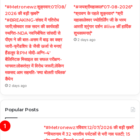
*#Metronewz:शुक्रवार:07/08/
*#जयश्रीमहाकाल*07-08-2026*
2026 की बड़ी ख़बरें*
*श्रावण के पहले शुक्रवार* *श्री
*#BREAKING-संसद में गतिरोध
महाकालेश्वर ज्योतिर्लिंग जी के भस्म
जारी;सोमवार तक सदन की कार्यवाही
आरती श्रृंगार दर्शन #live कीं हार्दिक
स्थगित-NDA नवनिर्बचित सांसदी से
शुभकामनाएं*
पीएम ने की बात-असम में बाढ़ का कहर
2 days ago
जारी-फ्रेंडशिप डे जैसी ऊर्जा से मनाएं
हैंडलूम डे:PM मोदी-अग्नि-4′
बैलिस्टिक मिसाइल का सफल परीक्षण-
भागवत:लोकतंत्र में विरोध जरूरी,लेकिन
मकसद आम सहमति-‘क्या बोलती पब्लिक’
कैंपेन
2 days ago
Popular Posts
*#Metronewz:रविवार:12/07/2026 की बड़ी ख़बरें
**वियतनाम में 32 भारतीय पर्यटकों से भरी नाव पलटी; 15