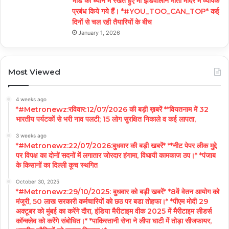
भीड को ध्यान में रखते हुऐ माँ झंडेवालान माता मंदिर में व्यापक
प्रबंध किये गये हैं। *#YOU_TOO_CAN_TOP* कई
दिनों से चल रही तैयारियों के बीच
January 1, 2026
Most Viewed
4 weeks ago
*#Metronewz:रविवार:12/07/2026 की बड़ी ख़बरें **वियतनाम में 32
भारतीय पर्यटकों से भरी नाव पलटी; 15 लोग सुरक्षित निकाले व कई लापता,
3 weeks ago
*#Metronewz:22/07/2026:बुधवार की बड़ी खबरें* **नीट पेपर लीक मुद्दे
पर विपक्ष का दोनों सदनों में लगातार जोरदार हंगामा, विधायी कामकाज ठप।* *पंजाब
के किसानों का दिल्ली कूच स्थगित
October 30, 2025
*#Metronewz:29/10/2025: बुधवार को बड़ी खबरें* *8वें वेतन आयोग को
मंजूरी, 50 लाख सरकारी कर्मचारियों को छठ पर बडा तोहफा।* *पीएम मोदी 29
अक्टूबर को मुंबई का करेंगे दौरा, इंडिया मैरीटाइम वीक 2025 में मैरीटाइम लीडर्स
कॉन्क्लेव को करेंगे संबोधित।* *पाकिस्तानी सेना ने लीपा घाटी में तोड़ा सीजफायर,