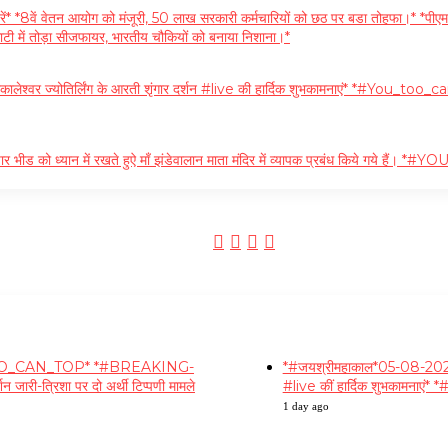
ं वेतन आयोग को मंजूरी, 50 लाख सरकारी कर्मचारियों को छठ पर बडा तोहफा।* *पीएम मोदी 2
 घाटी में तोड़ा सीजफायर, भारतीय चौकियों को बनाया निशाना।*
ेश्वर ज्योतिर्लिंग के आरती शृंगार दर्शन #live की हार्दिक शुभकामनाएं* *#You_too_can
र भीड को ध्यान में रखते हुऐ माँ झंडेवालान माता मंदिर में व्यापक प्रबंध किये गये हैं
Facebook
Twitter
YouTube
Instagram
OU_TOO_CAN_TOP* *#BREAKING-
*#जयश्रीमहाकाल*05-08-2026* *श्
न जारी-त्रिशा पर दो अर्थी टिप्पणी मामले
#live कीं हार्दिक शुभकाम
1 day ago