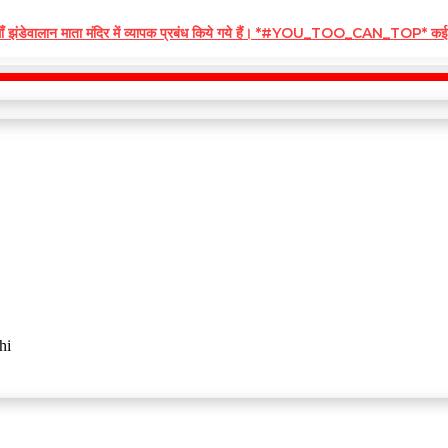
 माँ झंडेवालान माता मंदिर में व्यापक प्रबंध किये गये हैं। *#YOU_TOO_CAN_TOP* कई दि
hi