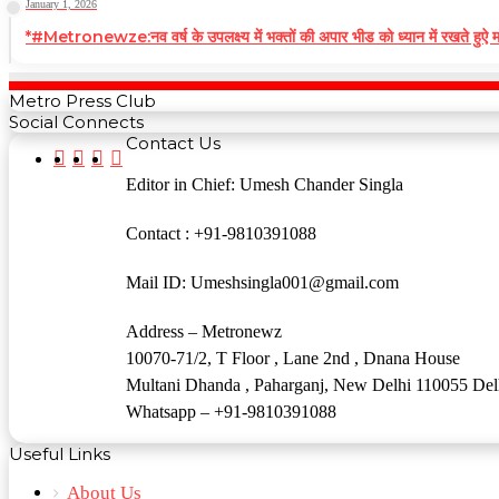
January 1, 2026
*#Metronewze:नव वर्ष के उपलक्ष्य में भक्तों की अपार भीड को ध्यान में रखते हुऐ
Metro Press Club
Social Connects
Contact Us
Facebook
Twitter
YouTube
Instagram
Editor in Chief: Umesh Chander Singla
Contact : +91-9810391088
Mail ID: Umeshsingla001@gmail.com
Address – Metronewz
10070-71/2, T Floor , Lane 2nd , Dnana House
Multani Dhanda , Paharganj, New Delhi 110055 Del
Whatsapp – +91-9810391088
Useful Links
About Us