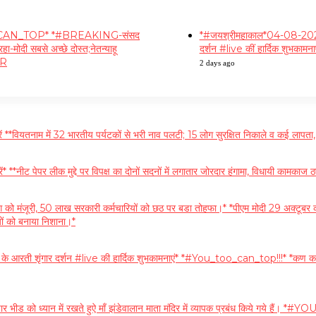
OO_CAN_TOP* *#BREAKING-संसद
*#जयश्रीमहाकाल*04-08-2026* *श्
हा-मोदी सबसे अच्छे दोस्त;नेतन्याहू
दर्शन #live कीं हार्दिक शुभकामनाए
IR
2 days ago
यतनाम में 32 भारतीय पर्यटकों से भरी नाव पलटी; 15 लोग सुरक्षित निकाले व कई लापता,
पेपर लीक मुद्दे पर विपक्ष का दोनों सदनों में लगातार जोरदार हंगामा, विधायी कामकाज ठप
ूरी, 50 लाख सरकारी कर्मचारियों को छठ पर बडा तोहफा।* *पीएम मोदी 29 अक्टूबर को मुंबई क
यों को बनाया निशाना।*
ग के आरती शृंगार दर्शन #live की हार्दिक शुभकामनाएं* *#You_too_can_top!!!* *कण कण म
र भीड को ध्यान में रखते हुऐ माँ झंडेवालान माता मंदिर में व्यापक प्रबंध किये गये हैं