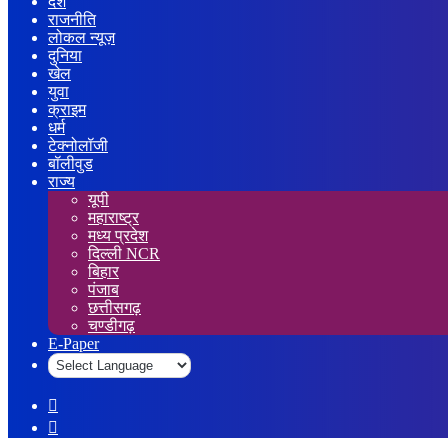
देश
राजनीति
लोकल न्यूज़
दुनिया
खेल
युवा
क्राइम
धर्म
टेक्नोलॉजी
बॉलीवुड
राज्य
यूपी
महाराष्ट्र
मध्य प्रदेश
दिल्ली NCR
बिहार
पंजाब
छत्तीसगढ़
चण्डीगढ़
E-Paper
Sidebar
Log
In