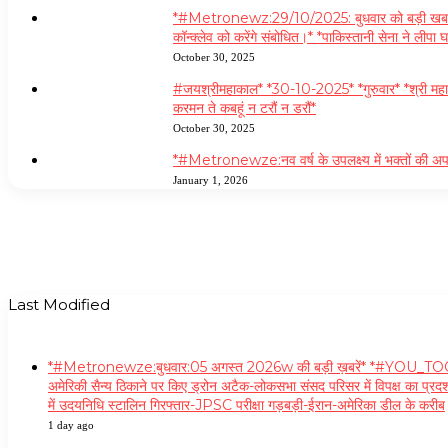
*#Metronewz:29/10/2025: बुधवार को बड़ी खबरें* *8वे
कॉन्क्लेव को करेंगे संबोधित।* *पाकिस्तानी सेना ने लीपा
October 30, 2025
#जयश्रीमहाकाल* *30-10-2025* *गुरुवार* *श्री महाकाल
करमन ते कबहूं न टरौं न डरौं*
October 30, 2025
*#Metronewze:नव वर्ष के उपलक्ष्य में भक्तों की अपा
January 1, 2026
Last Modified
*#Metronewze:बुधवार:05 अगस्त 2026w की बड़ी ख़बरें* *#Y
अमेरिकी सैन्य ठिकाने पर किए ड्रोन अटैक-लोकसभा संसद परिसर में विपक्ष का प्रदर्श
में उदयनिधि स्टालिन गिरफ्तार-JPSC परीक्षा गड़बड़ी-ईरान-अमेरिका डील के करीब
1 day ago