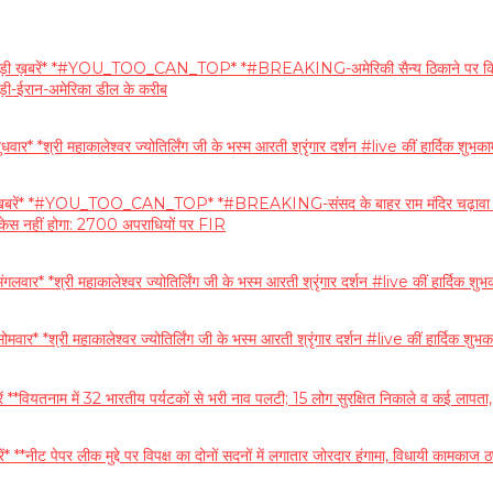
बरें* *#YOU_TOO_CAN_TOP* *#BREAKING-अमेरिकी सैन्य ठिकाने पर किए ड्रोन अटैक
बड़ी-ईरान-अमेरिका डील के करीब
र* *श्री महाकालेश्वर ज्योतिर्लिंग जी के भस्म आरती श्रृंगार दर्शन #live कीं हार
 *#YOU_TOO_CAN_TOP* *#BREAKING-संसद के बाहर राम मंदिर चढ़ावा चोरी मामले प
 पर केस नहीं होगा: 2700 अपराधियों पर FIR
 *श्री महाकालेश्वर ज्योतिर्लिंग जी के भस्म आरती श्रृंगार दर्शन #live कीं हार्दिक शुभक
*श्री महाकालेश्वर ज्योतिर्लिंग जी के भस्म आरती श्रृंगार दर्शन #live कीं हार्दिक शुभक
यतनाम में 32 भारतीय पर्यटकों से भरी नाव पलटी; 15 लोग सुरक्षित निकाले व कई लापता,
पेपर लीक मुद्दे पर विपक्ष का दोनों सदनों में लगातार जोरदार हंगामा, विधायी कामकाज ठप