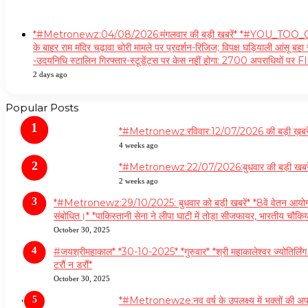
*#Metronewz:04/08/2026:मंगलवार की बड़ी खबरें* *#YOU_T
के बाहर राम मंदिर चढ़ावा चोरी मामले पर प्रदर्शन-रिजिज; विपक्ष घड़ियाली आंसू बहा र
-उदयनिधि स्टालिन गिरफ्तार-स्टूडेंट्स पर केस नहीं होगा: 2700 अपराधियों पर F
2 days ago
Popular Posts
*#Metronewz:रविवार:12/07/2026 की बड़ी ख़बरें **वि
4 weeks ago
*#Metronewz:22/07/2026:बुधवार की बड़ी खबरें* **नीट 
2 weeks ago
*#Metronewz:29/10/2025: बुधवार को बड़ी खबरें* *8वें वेतन आयोग को मंज
संबोधित।* *पाकिस्तानी सेना ने लीपा घाटी में तोड़ा सीजफायर, भारतीय चौकि
October 30, 2025
#जयश्रीमहाकाल* *30-10-2025* *गुरुवार* *श्री महाकालेश्वर ज्योतिर्लिं
टरौं न डरौं*
October 30, 2025
*#Metronewze:नव वर्ष के उपलक्ष्य में भक्तों की अपा