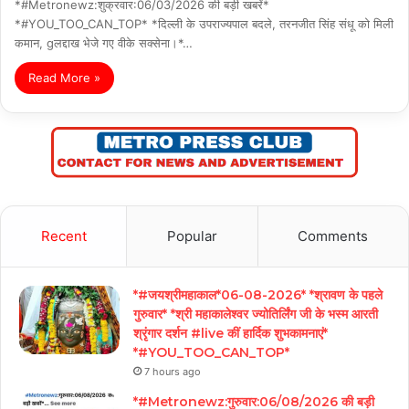
*#Metronewz:शुक्रवार:06/03/2026 की बड़ी खबरें*
*#YOU_TOO_CAN_TOP* *दिल्ली के उपराज्यपाल बदले, तरनजीत सिंह संधू को मिली
कमान, gलद्दाख भेजे गए वीके सक्सेना।*…
Read More »
Recent
Popular
Comments
*#जयश्रीमहाकाल*06-08-2026* *श्रावण के पहले
गुरुवार* *श्री महाकालेश्वर ज्योतिर्लिंग जी के भस्म आरती
श्रृंगार दर्शन #live कीं हार्दिक शुभकामनाएं*
*#YOU_TOO_CAN_TOP*
7 hours ago
*#Metronewz:गुरुवार:06/08/2026 की बड़ी