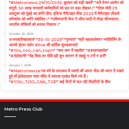
*#Metronewz:29/10/2025: बुधवार को बड़ी खबरें* *8वें वेतन आयोग को
मंजूरी, 50 लाख सरकारी कर्मचारियों को छठ पर बडा तोहफा।* *पीएम मोदी 29
अक्टूबर को मुंबई का करेंगे दौरा, इंडिया मैरीटाइम वीक 2025 में मैरीटाइम लीडर्स
कॉन्क्लेव को करेंगे संबोधित।* *पाकिस्तानी सेना ने लीपा घाटी में तोड़ा सीजफायर,
भारतीय चौकियों को बनाया निशाना।*
October 30, 2025
#जयश्रीमहाकाल* *30-10-2025* *गुरुवार* *श्री महाकालेश्वर ज्योतिर्लिंग के
आरती शृंगार दर्शन #live की हार्दिक शुभकामनाएं*
*#You_too_can_top!!!* *कण कण में महादेव* *#हरहरमहादेव*
*#भोलेदानी* *देह शिवा वर मोहि इहै शुभ करमन ते कबहूं न टरौं न डरौं*
January 1, 2026
*#Metronewze:नव वर्ष के उपलक्ष्य में भक्तों की अपार भीड को ध्यान में रखते
हुऐ माँ झंडेवालान माता मंदिर में व्यापक प्रबंध किये गये हैं।
*#YOU_TOO_CAN_TOP* कई दिनों से चल रही तैयारियों के बीच
Metro Press Club