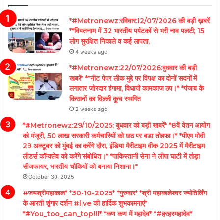
*#Metronewz:रविवार:12/07/2026 की बड़ी ख़बरें
**वियतनाम में 32 भारतीय पर्यटकों से भरी नाव पलटी; 15
लोग सुरक्षित निकाले व कई लापता,
4 weeks ago
*#Metronewz:22/07/2026:बुधवार की बड़ी
खबरें* **नीट पेपर लीक मुद्दे पर विपक्ष का दोनों सदनों में
लगातार जोरदार हंगामा, विधायी कामकाज ठप।* *पंजाब के
किसानों का दिल्ली कूच स्थगित
2 weeks ago
*#Metronewz:29/10/2025: बुधवार को बड़ी खबरें* *8वें वेतन आयोग
को मंजूरी, 50 लाख सरकारी कर्मचारियों को छठ पर बडा तोहफा।* *पीएम मोदी
29 अक्टूबर को मुंबई का करेंगे दौरा, इंडिया मैरीटाइम वीक 2025 में मैरीटाइम
लीडर्स कॉन्क्लेव को करेंगे संबोधित।* *पाकिस्तानी सेना ने लीपा घाटी में तोड़ा
सीजफायर, भारतीय चौकियों को बनाया निशाना।*
October 30, 2025
#जयश्रीमहाकाल* *30-10-2025* *गुरुवार* *श्री महाकालेश्वर ज्योतिर्लिंग
के आरती शृंगार दर्शन #live की हार्दिक शुभकामनाएं*
*#You_too_can_top!!!* *कण कण में महादेव* *#हरहरमहादेव*