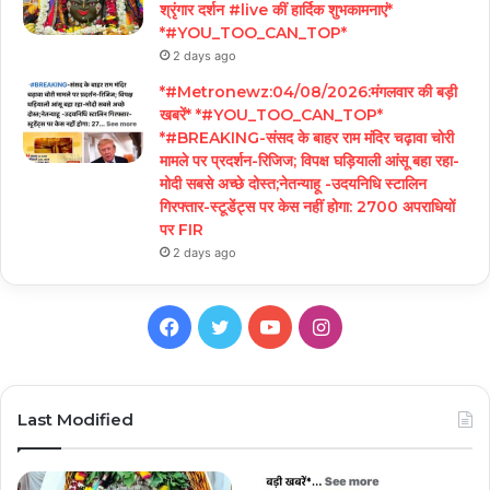
श्रृंगार दर्शन #live कीं हार्दिक शुभकामनाएं*
*#YOU_TOO_CAN_TOP*
2 days ago
*#Metronewz:04/08/2026:मंगलवार की बड़ी
खबरें* *#YOU_TOO_CAN_TOP*
*#BREAKING-संसद के बाहर राम मंदिर चढ़ावा चोरी
मामले पर प्रदर्शन-रिजिज; विपक्ष घड़ियाली आंसू बहा रहा-
मोदी सबसे अच्छे दोस्त;नेतन्याहू -उदयनिधि स्टालिन
गिरफ्तार-स्टूडेंट्स पर केस नहीं होगा: 2700 अपराधियों
पर FIR
2 days ago
Facebook
Twitter
YouTube
Instagram
Last Modified