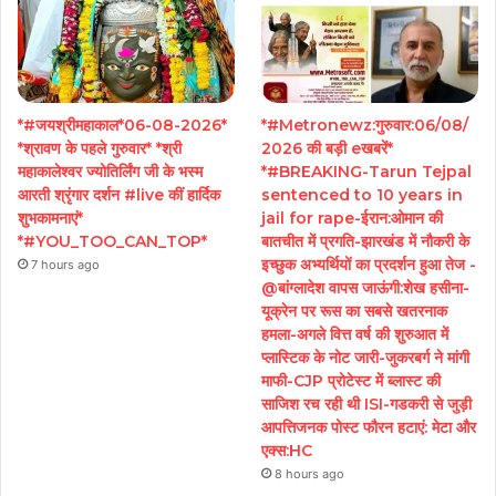
*#जयश्रीमहाकाल*06-08-2026*
*#Metronewz:गुरुवार:06/08/
*श्रावण के पहले गुरुवार* *श्री
2026 की बड़ी eखबरें*
महाकालेश्वर ज्योतिर्लिंग जी के भस्म
*#BREAKING-Tarun Tejpal
आरती श्रृंगार दर्शन #live कीं हार्दिक
sentenced to 10 years in
शुभकामनाएं*
jail for rape-ईरान:ओमान की
*#YOU_TOO_CAN_TOP*
बातचीत में प्रगति-झारखंड में नौकरी के
इच्छुक अभ्यर्थियों का प्रदर्शन हुआ तेज -
7 hours ago
@बांग्लादेश वापस जाऊंगी:शेख हसीना-
यूक्रेन पर रूस का सबसे खतरनाक
हमला-अगले वित्त वर्ष की शुरुआत में
प्लास्टिक के नोट जारी-जुकरबर्ग ने मांगी
माफी-CJP प्रोटेस्ट में ब्लास्ट की
साजिश रच रही थी ISI-गडकरी से जुड़ी
आपत्तिजनक पोस्ट फौरन हटाएं: मेटा और
एक्स:HC
8 hours ago