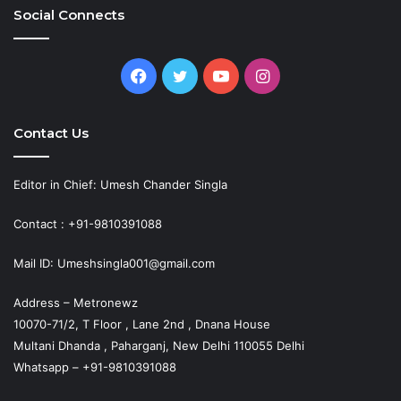
Social Connects
Facebook
Twitter
YouTube
Instagram
Contact Us
Editor in Chief: Umesh Chander Singla
Contact : +91-9810391088
Mail ID: Umeshsingla001@gmail.com
Address – Metronewz
10070-71/2, T Floor , Lane 2nd , Dnana House
Multani Dhanda , Paharganj, New Delhi 110055 Delhi
Whatsapp – +91-9810391088