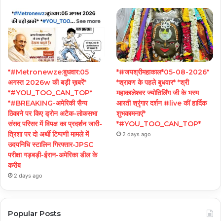
*#Metronewze:बुधवार:05
*#जयश्रीमहाकाल*05-08-2026*
अगस्त 2026w की बड़ी ख़बरें*
*श्रावण के पहले बुधवार* *श्री
*#YOU_TOO_CAN_TOP*
महाकालेश्वर ज्योतिर्लिंग जी के भस्म
*#BREAKING-अमेरिकी सैन्य
आरती श्रृंगार दर्शन #live कीं हार्दिक
ठिकाने पर किए ड्रोन अटैक-लोकसभा
शुभकामनाएं*
संसद परिसर में विपक्ष का प्रदर्शन जारी-
*#YOU_TOO_CAN_TOP*
त्रिशा पर दो अर्थी टिप्पणी मामले में
2 days ago
उदयनिधि स्टालिन गिरफ्तार-JPSC
परीक्षा गड़बड़ी-ईरान-अमेरिका डील के
करीब
2 days ago
Popular Posts