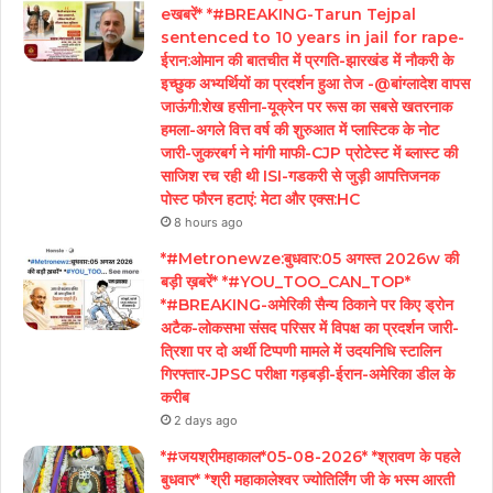
eखबरें* *#BREAKING-Tarun Tejpal
sentenced to 10 years in jail for rape-
ईरान:ओमान की बातचीत में प्रगति-झारखंड में नौकरी के
इच्छुक अभ्यर्थियों का प्रदर्शन हुआ तेज -@बांग्लादेश वापस
जाऊंगी:शेख हसीना-यूक्रेन पर रूस का सबसे खतरनाक
हमला-अगले वित्त वर्ष की शुरुआत में प्लास्टिक के नोट
जारी-जुकरबर्ग ने मांगी माफी-CJP प्रोटेस्ट में ब्लास्ट की
साजिश रच रही थी ISI-गडकरी से जुड़ी आपत्तिजनक
पोस्ट फौरन हटाएं: मेटा और एक्स:HC
8 hours ago
*#Metronewze:बुधवार:05 अगस्त 2026w की
बड़ी ख़बरें* *#YOU_TOO_CAN_TOP*
*#BREAKING-अमेरिकी सैन्य ठिकाने पर किए ड्रोन
अटैक-लोकसभा संसद परिसर में विपक्ष का प्रदर्शन जारी-
त्रिशा पर दो अर्थी टिप्पणी मामले में उदयनिधि स्टालिन
गिरफ्तार-JPSC परीक्षा गड़बड़ी-ईरान-अमेरिका डील के
करीब
2 days ago
*#जयश्रीमहाकाल*05-08-2026* *श्रावण के पहले
बुधवार* *श्री महाकालेश्वर ज्योतिर्लिंग जी के भस्म आरती