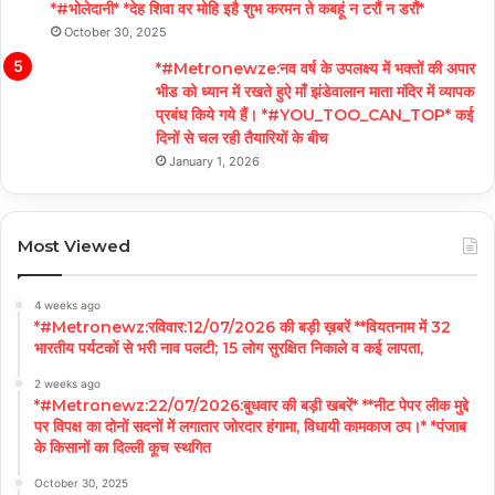
*#भोलेदानी* *देह शिवा वर मोहि इहै शुभ करमन ते कबहूं न टरौं न डरौं*
October 30, 2025
*#Metronewze:नव वर्ष के उपलक्ष्य में भक्तों की अपार
भीड को ध्यान में रखते हुऐ माँ झंडेवालान माता मंदिर में व्यापक
प्रबंध किये गये हैं। *#YOU_TOO_CAN_TOP* कई
दिनों से चल रही तैयारियों के बीच
January 1, 2026
Most Viewed
4 weeks ago
*#Metronewz:रविवार:12/07/2026 की बड़ी ख़बरें **वियतनाम में 32
भारतीय पर्यटकों से भरी नाव पलटी; 15 लोग सुरक्षित निकाले व कई लापता,
2 weeks ago
*#Metronewz:22/07/2026:बुधवार की बड़ी खबरें* **नीट पेपर लीक मुद्दे
पर विपक्ष का दोनों सदनों में लगातार जोरदार हंगामा, विधायी कामकाज ठप।* *पंजाब
के किसानों का दिल्ली कूच स्थगित
October 30, 2025