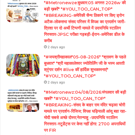
*#Metronewze:बुधवार:05 अगस्त 2026w की
बड़ी ख़बरें* *#YOU_TOO_CAN_TOP*
*#BREAKING-अमेरिकी सैन्य ठिकाने पर किए ड्रोन
अटैक-लोकसभा संसद परिसर में विपक्ष का प्रदर्शन जारी-
त्रिशा पर दो अर्थी टिप्पणी मामले में उदयनिधि स्टालिन
गिरफ्तार-JPSC परीक्षा गड़बड़ी-ईरान-अमेरिका डील के
करीब
2 days ago
*#जयश्रीमहाकाल*05-08-2026* *श्रावण के पहले
बुधवार* *श्री महाकालेश्वर ज्योतिर्लिंग जी के भस्म आरती
श्रृंगार दर्शन #live कीं हार्दिक शुभकामनाएं*
*#YOU_TOO_CAN_TOP*
2 days ago
*#Metronewz:04/08/2026:मंगलवार की बड़ी
खबरें* *#YOU_TOO_CAN_TOP*
*#BREAKING-संसद के बाहर राम मंदिर चढ़ावा चोरी
मामले पर प्रदर्शन-रिजिज; विपक्ष घड़ियाली आंसू बहा रहा-
मोदी सबसे अच्छे दोस्त;नेतन्याहू -उदयनिधि स्टालिन
गिरफ्तार-स्टूडेंट्स पर केस नहीं होगा: 2700 अपराधियों
पर FIR