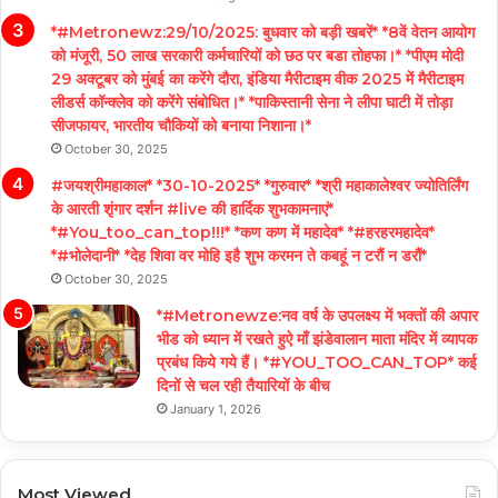
*#Metronewz:29/10/2025: बुधवार को बड़ी खबरें* *8वें वेतन आयोग
को मंजूरी, 50 लाख सरकारी कर्मचारियों को छठ पर बडा तोहफा।* *पीएम मोदी
29 अक्टूबर को मुंबई का करेंगे दौरा, इंडिया मैरीटाइम वीक 2025 में मैरीटाइम
लीडर्स कॉन्क्लेव को करेंगे संबोधित।* *पाकिस्तानी सेना ने लीपा घाटी में तोड़ा
सीजफायर, भारतीय चौकियों को बनाया निशाना।*
October 30, 2025
#जयश्रीमहाकाल* *30-10-2025* *गुरुवार* *श्री महाकालेश्वर ज्योतिर्लिंग
के आरती शृंगार दर्शन #live की हार्दिक शुभकामनाएं*
*#You_too_can_top!!!* *कण कण में महादेव* *#हरहरमहादेव*
*#भोलेदानी* *देह शिवा वर मोहि इहै शुभ करमन ते कबहूं न टरौं न डरौं*
October 30, 2025
*#Metronewze:नव वर्ष के उपलक्ष्य में भक्तों की अपार
भीड को ध्यान में रखते हुऐ माँ झंडेवालान माता मंदिर में व्यापक
प्रबंध किये गये हैं। *#YOU_TOO_CAN_TOP* कई
दिनों से चल रही तैयारियों के बीच
January 1, 2026
Most Viewed