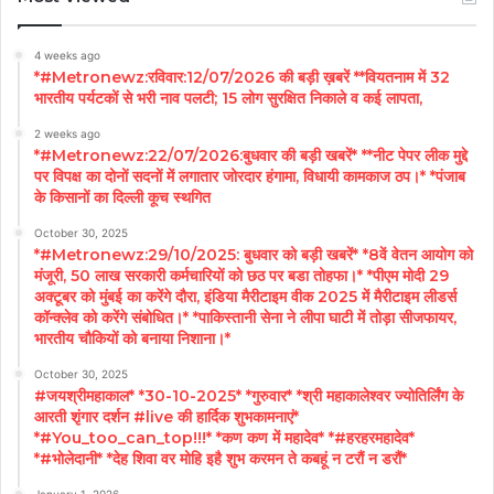
4 weeks ago
*#Metronewz:रविवार:12/07/2026 की बड़ी ख़बरें **वियतनाम में 32
भारतीय पर्यटकों से भरी नाव पलटी; 15 लोग सुरक्षित निकाले व कई लापता,
2 weeks ago
*#Metronewz:22/07/2026:बुधवार की बड़ी खबरें* **नीट पेपर लीक मुद्दे
पर विपक्ष का दोनों सदनों में लगातार जोरदार हंगामा, विधायी कामकाज ठप।* *पंजाब
के किसानों का दिल्ली कूच स्थगित
October 30, 2025
*#Metronewz:29/10/2025: बुधवार को बड़ी खबरें* *8वें वेतन आयोग को
मंजूरी, 50 लाख सरकारी कर्मचारियों को छठ पर बडा तोहफा।* *पीएम मोदी 29
अक्टूबर को मुंबई का करेंगे दौरा, इंडिया मैरीटाइम वीक 2025 में मैरीटाइम लीडर्स
कॉन्क्लेव को करेंगे संबोधित।* *पाकिस्तानी सेना ने लीपा घाटी में तोड़ा सीजफायर,
भारतीय चौकियों को बनाया निशाना।*
October 30, 2025
#जयश्रीमहाकाल* *30-10-2025* *गुरुवार* *श्री महाकालेश्वर ज्योतिर्लिंग के
आरती शृंगार दर्शन #live की हार्दिक शुभकामनाएं*
*#You_too_can_top!!!* *कण कण में महादेव* *#हरहरमहादेव*
*#भोलेदानी* *देह शिवा वर मोहि इहै शुभ करमन ते कबहूं न टरौं न डरौं*