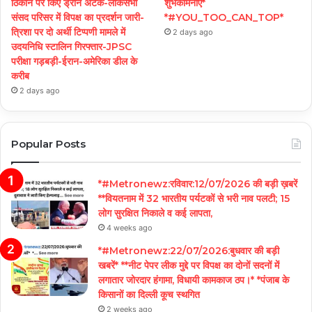
ठिकाने पर किए ड्रोन अटैक-लोकसभा
शुभकामनाएं*
संसद परिसर में विपक्ष का प्रदर्शन जारी-
*#YOU_TOO_CAN_TOP*
त्रिशा पर दो अर्थी टिप्पणी मामले में
2 days ago
उदयनिधि स्टालिन गिरफ्तार-JPSC
परीक्षा गड़बड़ी-ईरान-अमेरिका डील के
करीब
2 days ago
Popular Posts
*#Metronewz:रविवार:12/07/2026 की बड़ी ख़बरें
**वियतनाम में 32 भारतीय पर्यटकों से भरी नाव पलटी; 15
लोग सुरक्षित निकाले व कई लापता,
4 weeks ago
*#Metronewz:22/07/2026:बुधवार की बड़ी
खबरें* **नीट पेपर लीक मुद्दे पर विपक्ष का दोनों सदनों में
लगातार जोरदार हंगामा, विधायी कामकाज ठप।* *पंजाब के
किसानों का दिल्ली कूच स्थगित
2 weeks ago