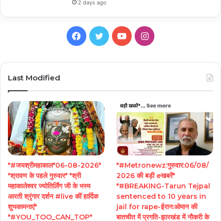
2 days ago
Facebook
Twitter
YouTube
Instagram
Last Modified
*#जयश्रीमहाकाल*06-08-2026*
*#Metronewz:गुरुवार:06/08/
*श्रावण के पहले गुरुवार* *श्री
2026 की बड़ी eखबरें*
महाकालेश्वर ज्योतिर्लिंग जी के भस्म
*#BREAKING-Tarun Tejpal
आरती श्रृंगार दर्शन #live कीं हार्दिक
sentenced to 10 years in
शुभकामनाएं*
jail for rape-ईरान:ओमान की
*#YOU_TOO_CAN_TOP*
बातचीत में प्रगति-झारखंड में नौकरी के