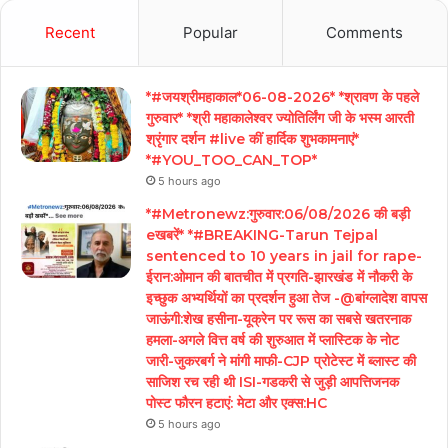
Recent
Popular
Comments
*#जयश्रीमहाकाल*06-08-2026* *श्रावण के पहले
गुरुवार* *श्री महाकालेश्वर ज्योतिर्लिंग जी के भस्म आरती
श्रृंगार दर्शन #live कीं हार्दिक शुभकामनाएं*
*#YOU_TOO_CAN_TOP*
5 hours ago
*#Metronewz:गुरुवार:06/08/2026 की बड़ी
eखबरें* *#BREAKING-Tarun Tejpal
sentenced to 10 years in jail for rape-
ईरान:ओमान की बातचीत में प्रगति-झारखंड में नौकरी के
इच्छुक अभ्यर्थियों का प्रदर्शन हुआ तेज -@बांग्लादेश वापस
जाऊंगी:शेख हसीना-यूक्रेन पर रूस का सबसे खतरनाक
हमला-अगले वित्त वर्ष की शुरुआत में प्लास्टिक के नोट
जारी-जुकरबर्ग ने मांगी माफी-CJP प्रोटेस्ट में ब्लास्ट की
साजिश रच रही थी ISI-गडकरी से जुड़ी आपत्तिजनक
पोस्ट फौरन हटाएं: मेटा और एक्स:HC
5 hours ago