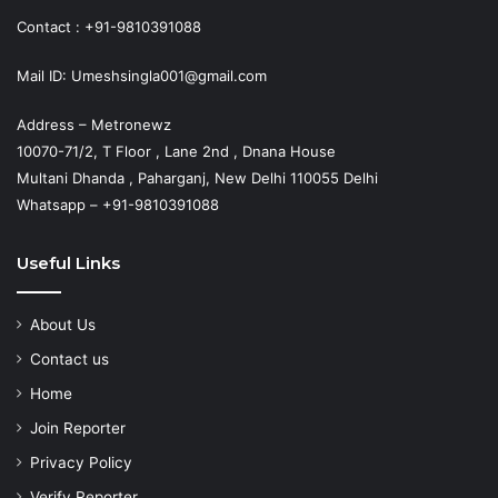
Contact : +91-9810391088
Mail ID: Umeshsingla001@gmail.com
Address – Metronewz
10070-71/2, T Floor , Lane 2nd , Dnana House
Multani Dhanda , Paharganj, New Delhi 110055 Delhi
Whatsapp – +91-9810391088
Useful Links
About Us
Contact us
Home
Join Reporter
Privacy Policy
Verify Reporter