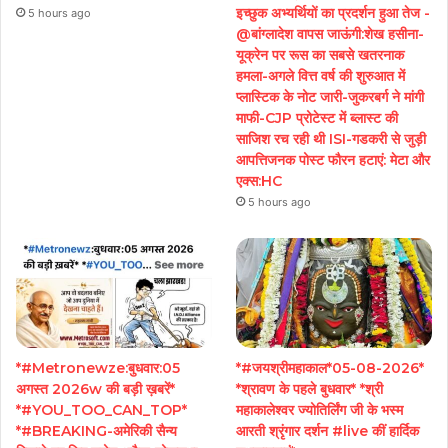
इच्छुक अभ्यर्थियों का प्रदर्शन हुआ तेज -
5 hours ago
@बांग्लादेश वापस जाऊंगी:शेख हसीना-
यूक्रेन पर रूस का सबसे खतरनाक
हमला-अगले वित्त वर्ष की शुरुआत में
प्लास्टिक के नोट जारी-जुकरबर्ग ने मांगी
माफी-CJP प्रोटेस्ट में ब्लास्ट की
साजिश रच रही थी ISI-गडकरी से जुड़ी
आपत्तिजनक पोस्ट फौरन हटाएं: मेटा और
एक्स:HC
5 hours ago
*#Metronewze:बुधवार:05
*#जयश्रीमहाकाल*05-08-2026*
अगस्त 2026w की बड़ी ख़बरें*
*श्रावण के पहले बुधवार* *श्री
*#YOU_TOO_CAN_TOP*
महाकालेश्वर ज्योतिर्लिंग जी के भस्म
*#BREAKING-अमेरिकी सैन्य
आरती श्रृंगार दर्शन #live कीं हार्दिक