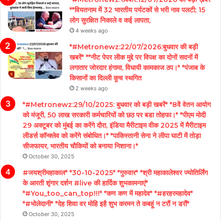
**वियतनाम में 32 भारतीय पर्यटकों से भरी नाव पलटी; 15
लोग सुरक्षित निकाले व कई लापता,
4 weeks ago
*#Metronewz:22/07/2026:बुधवार की बड़ी
खबरें* **नीट पेपर लीक मुद्दे पर विपक्ष का दोनों सदनों में
लगातार जोरदार हंगामा, विधायी कामकाज ठप।* *पंजाब के
किसानों का दिल्ली कूच स्थगित
2 weeks ago
*#Metronewz:29/10/2025: बुधवार को बड़ी खबरें* *8वें वेतन आयोग
को मंजूरी, 50 लाख सरकारी कर्मचारियों को छठ पर बडा तोहफा।* *पीएम मोदी
29 अक्टूबर को मुंबई का करेंगे दौरा, इंडिया मैरीटाइम वीक 2025 में मैरीटाइम
लीडर्स कॉन्क्लेव को करेंगे संबोधित।* *पाकिस्तानी सेना ने लीपा घाटी में तोड़ा
सीजफायर, भारतीय चौकियों को बनाया निशाना।*
October 30, 2025
#जयश्रीमहाकाल* *30-10-2025* *गुरुवार* *श्री महाकालेश्वर ज्योतिर्लिंग
के आरती शृंगार दर्शन #live की हार्दिक शुभकामनाएं*
*#You_too_can_top!!!* *कण कण में महादेव* *#हरहरमहादेव*
*#भोलेदानी* *देह शिवा वर मोहि इहै शुभ करमन ते कबहूं न टरौं न डरौं*
October 30, 2025