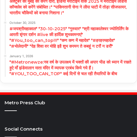
अक्टूबर को मुंबई का करेंगे दौरा, इंडिया मैरीटाइम वीक 2025 में मैरीटाइम लीडर्स
कॉन्क्लेव को करेंगे संबोधित।* *पाकिस्तानी सेना ने लीपा घाटी में तोड़ा सीजफायर,
भारतीय चौकियों को बनाया निशाना।*
October 30, 2025
#जयश्रीमहाकाल* *30-10-2025* *गुरुवार* *श्री महाकालेश्वर ज्योतिर्लिंग के
आरती शृंगार दर्शन #live की हार्दिक शुभकामनाएं*
*#You_too_can_top!!!* *कण कण में महादेव* *#हरहरमहादेव*
*#भोलेदानी* *देह शिवा वर मोहि इहै शुभ करमन ते कबहूं न टरौं न डरौं*
January 1, 2026
*#Metronewze:नव वर्ष के उपलक्ष्य में भक्तों की अपार भीड को ध्यान में रखते
हुऐ माँ झंडेवालान माता मंदिर में व्यापक प्रबंध किये गये हैं।
*#YOU_TOO_CAN_TOP* कई दिनों से चल रही तैयारियों के बीच
Metro Press Club
Social Connects