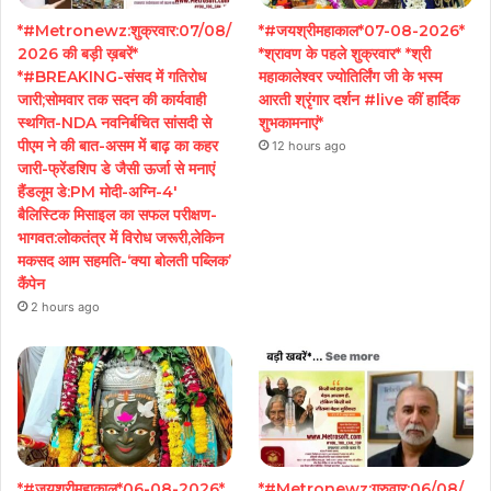
*#Metronewz:शुक्रवार:07/08/
*#जयश्रीमहाकाल*07-08-2026*
2026 की बड़ी ख़बरें*
*श्रावण के पहले शुक्रवार* *श्री
*#BREAKING-संसद में गतिरोध
महाकालेश्वर ज्योतिर्लिंग जी के भस्म
जारी;सोमवार तक सदन की कार्यवाही
आरती श्रृंगार दर्शन #live कीं हार्दिक
स्थगित-NDA नवनिर्बचित सांसदी से
शुभकामनाएं*
पीएम ने की बात-असम में बाढ़ का कहर
12 hours ago
जारी-फ्रेंडशिप डे जैसी ऊर्जा से मनाएं
हैंडलूम डे:PM मोदी-अग्नि-4′
बैलिस्टिक मिसाइल का सफल परीक्षण-
भागवत:लोकतंत्र में विरोध जरूरी,लेकिन
मकसद आम सहमति-‘क्या बोलती पब्लिक’
कैंपेन
2 hours ago
*#जयश्रीमहाकाल*06-08-2026*
*#Metronewz:गुरुवार:06/08/