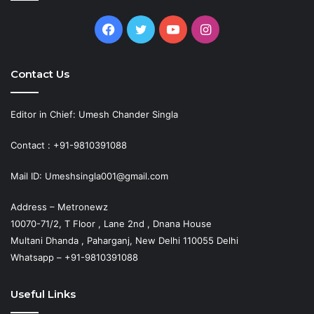
Facebook
Twitter
YouTube
Instagram
Contact Us
Editor in Chief: Umesh Chander Singla
Contact : +91-9810391088
Mail ID: Umeshsingla001@gmail.com
Address – Metronewz
10070-71/2, T Floor , Lane 2nd , Dnana House
Multani Dhanda , Paharganj, New Delhi 110055 Delhi
Whatsapp – +91-9810391088
Useful Links