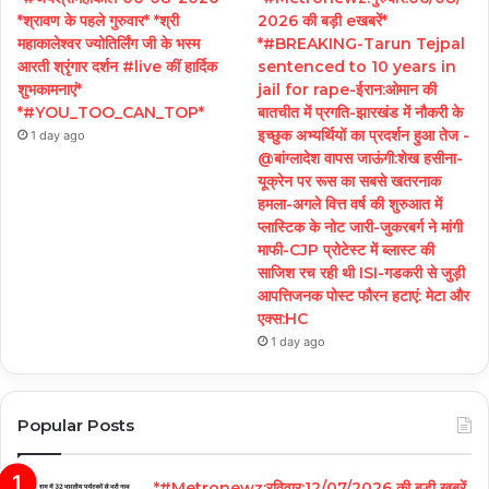
*श्रावण के पहले गुरुवार* *श्री
2026 की बड़ी eखबरें*
महाकालेश्वर ज्योतिर्लिंग जी के भस्म
*#BREAKING-Tarun Tejpal
आरती श्रृंगार दर्शन #live कीं हार्दिक
sentenced to 10 years in
शुभकामनाएं*
jail for rape-ईरान:ओमान की
*#YOU_TOO_CAN_TOP*
बातचीत में प्रगति-झारखंड में नौकरी के
इच्छुक अभ्यर्थियों का प्रदर्शन हुआ तेज -
1 day ago
@बांग्लादेश वापस जाऊंगी:शेख हसीना-
यूक्रेन पर रूस का सबसे खतरनाक
हमला-अगले वित्त वर्ष की शुरुआत में
प्लास्टिक के नोट जारी-जुकरबर्ग ने मांगी
माफी-CJP प्रोटेस्ट में ब्लास्ट की
साजिश रच रही थी ISI-गडकरी से जुड़ी
आपत्तिजनक पोस्ट फौरन हटाएं: मेटा और
एक्स:HC
1 day ago
Popular Posts
*#Metronewz:रविवार:12/07/2026 की बड़ी ख़बरें