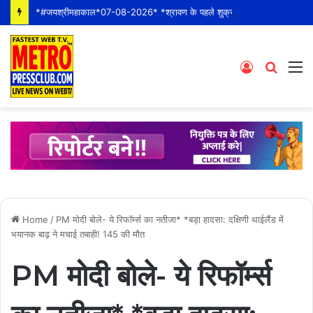
*#जयश्रीमहाकाल*07-08-2026* *श्रावण के पहले शुक्रवार* *श्री महाकालेश्वर ज्योतिर्लिंग जी के भस्म आरती श्रृंगार दर्शन #live कीं हार्दिक शुभकामनाएं*
Log
Searc
M
In
for
Home
/
PM मोदी बोले- ये रिफॉर्म्स का नतीजा* *बड़ा हादसा: दक्षिणी थाईलैंड में
भयानक बाढ़ ने मचाई तबाही! 145 की मौत
PM मोदी बोले- ये रिफॉर्म्स