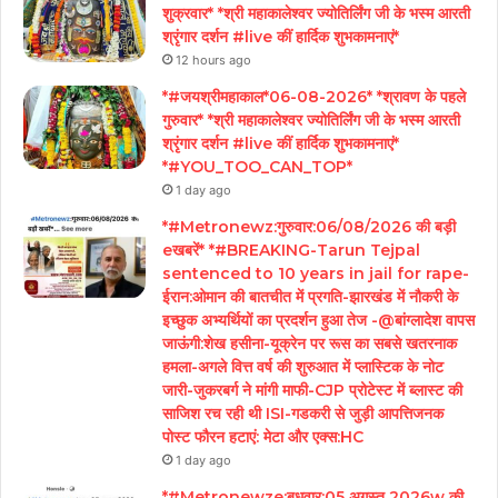
शुक्रवार* *श्री महाकालेश्वर ज्योतिर्लिंग जी के भस्म आरती
श्रृंगार दर्शन #live कीं हार्दिक शुभकामनाएं*
12 hours ago
*#जयश्रीमहाकाल*06-08-2026* *श्रावण के पहले
गुरुवार* *श्री महाकालेश्वर ज्योतिर्लिंग जी के भस्म आरती
श्रृंगार दर्शन #live कीं हार्दिक शुभकामनाएं*
*#YOU_TOO_CAN_TOP*
1 day ago
*#Metronewz:गुरुवार:06/08/2026 की बड़ी
eखबरें* *#BREAKING-Tarun Tejpal
sentenced to 10 years in jail for rape-
ईरान:ओमान की बातचीत में प्रगति-झारखंड में नौकरी के
इच्छुक अभ्यर्थियों का प्रदर्शन हुआ तेज -@बांग्लादेश वापस
जाऊंगी:शेख हसीना-यूक्रेन पर रूस का सबसे खतरनाक
हमला-अगले वित्त वर्ष की शुरुआत में प्लास्टिक के नोट
जारी-जुकरबर्ग ने मांगी माफी-CJP प्रोटेस्ट में ब्लास्ट की
साजिश रच रही थी ISI-गडकरी से जुड़ी आपत्तिजनक
पोस्ट फौरन हटाएं: मेटा और एक्स:HC
1 day ago
*#Metronewze:बुधवार:05 अगस्त 2026w की