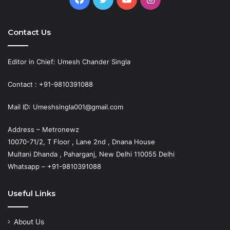
Contact Us
Editor in Chief: Umesh Chander Singla
Contact : +91-9810391088
Mail ID: Umeshsingla001@gmail.com
Address – Metronewz
10070-71/2, T Floor , Lane 2nd , Dnana House
Multani Dhanda , Paharganj, New Delhi 110055 Delhi
Whatsapp – +91-9810391088
Useful Links
About Us