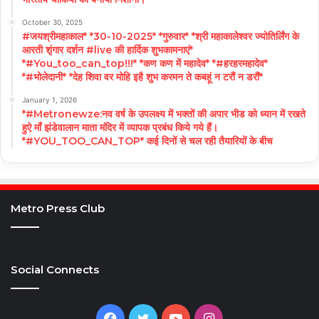
October 30, 2025
#जयश्रीमहाकाल* *30-10-2025* *गुरुवार* *श्री महाकालेश्वर ज्योतिर्लिंग के
आरती शृंगार दर्शन #live की हार्दिक शुभकामनाएं*
*#You_too_can_top!!!* *कण कण में महादेव* *#हरहरमहादेव*
*#भोलेदानी* *देह शिवा वर मोहि इहै शुभ करमन ते कबहूं न टरौं न डरौं*
January 1, 2026
*#Metronewze:नव वर्ष के उपलक्ष्य में भक्तों की अपार भीड को ध्यान में रखते
हुऐ माँ झंडेवालान माता मंदिर में व्यापक प्रबंध किये गये हैं।
*#YOU_TOO_CAN_TOP* कई दिनों से चल रही तैयारियों के बीच
Metro Press Club
Social Connects
Facebook
Twitter
YouTube
Instagram