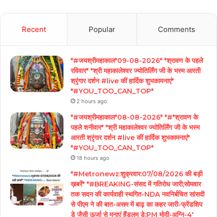
Recent
Popular
Comments
*#जयश्रीमहाकाल*09-08-2026* *श्रावण के पहले
रविवार* *श्री महाकालेश्वर ज्योतिर्लिंग जी के भस्म आरती
श्रृंगार दर्शन #live कीं हार्दिक शुभकामनाएं*
*#YOU_TOO_CAN_TOP*
2 hours ago
*#जयश्रीमहाकाल*08-08-2026* *#*श्रावण के
पहले शनीवार* *श्री महाकालेश्वर ज्योतिर्लिंग जी के भस्म
आरती श्रृंगार दर्शन #live कीं हार्दिक शुभकामनाएं*
*#YOU_TOO_CAN_TOP*
18 hours ago
*#Metronewz:शुक्रवार:07/08/2026 की बड़ी
ख़बरें* *#BREAKING-संसद में गतिरोध जारी;सोमवार
तक सदन की कार्यवाही स्थगित-NDA नवनिर्बचित सांसदी
से पीएम ने की बात-असम में बाढ़ का कहर जारी-फ्रेंडशिप
डे जैसी ऊर्जा से मनाएं हैंडलूम डे:PM मोदी-अग्नि-4′