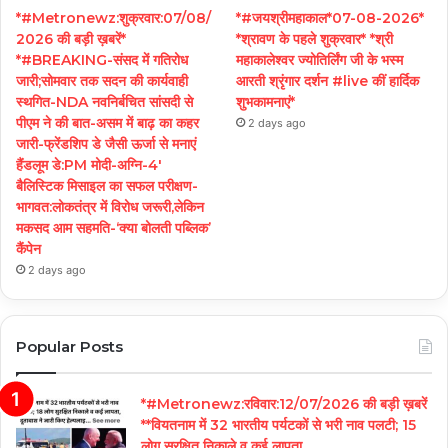
*#Metronewz:शुक्रवार:07/08/
*#जयश्रीमहाकाल*07-08-2026*
2026 की बड़ी ख़बरें*
*श्रावण के पहले शुक्रवार* *श्री
*#BREAKING-संसद में गतिरोध
महाकालेश्वर ज्योतिर्लिंग जी के भस्म
जारी;सोमवार तक सदन की कार्यवाही
आरती श्रृंगार दर्शन #live कीं हार्दिक
स्थगित-NDA नवनिर्बचित सांसदी से
शुभकामनाएं*
पीएम ने की बात-असम में बाढ़ का कहर
2 days ago
जारी-फ्रेंडशिप डे जैसी ऊर्जा से मनाएं
हैंडलूम डे:PM मोदी-अग्नि-4′
बैलिस्टिक मिसाइल का सफल परीक्षण-
भागवत:लोकतंत्र में विरोध जरूरी,लेकिन
मकसद आम सहमति-‘क्या बोलती पब्लिक’
कैंपेन
2 days ago
Popular Posts
*#Metronewz:रविवार:12/07/2026 की बड़ी ख़बरें
**वियतनाम में 32 भारतीय पर्यटकों से भरी नाव पलटी; 15
लोग सुरक्षित निकाले व कई लापता,