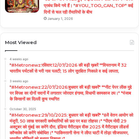
प्रबंध किये गये हैं। *#YOU_TOO_CAN_TOP* कई
दिनों से चल रही तैयारियों के बीच
January 1, 2026
Most Viewed
4 weeks ago
*#Metronewz:रविवार:12/07/2026 की बड़ी ख़बरें **वियतनाम में 32
भारतीय पर्यटकों से भरी नाव पलटी; 15 लोग सुरक्षित निकाले व कई लापता,
3 weeks ago
*#Metronewz:22/07/2026:बुधवार की बड़ी खबरें* **नीट पेपर लीक मुद्दे
पर विपक्ष का दोनों सदनों में लगातार जोरदार हंगामा, विधायी कामकाज ठप।* *पंजाब
के किसानों का दिल्ली कूच स्थगित
October 30, 2025
*#Metronewz:29/10/2025: बुधवार को बड़ी खबरें* *8वें वेतन आयोग को
मंजूरी, 50 लाख सरकारी कर्मचारियों को छठ पर बडा तोहफा।* *पीएम मोदी 29
अक्टूबर को मुंबई का करेंगे दौरा, इंडिया मैरीटाइम वीक 2025 में मैरीटाइम लीडर्स
कॉन्क्लेव को करेंगे संबोधित।* *पाकिस्तानी सेना ने लीपा घाटी में तोड़ा सीजफायर,
भारतीय चौकियों को बनाया निशाना।*