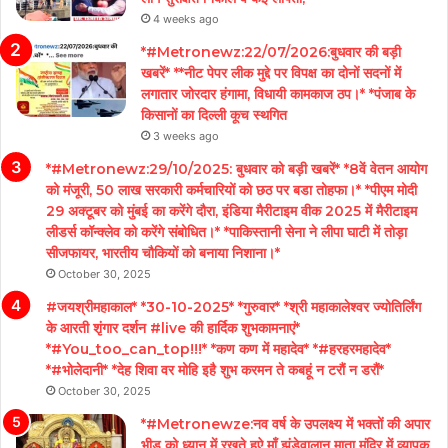
4 weeks ago
*#Metronewz:22/07/2026:बुधवार की बड़ी
खबरें* **नीट पेपर लीक मुद्दे पर विपक्ष का दोनों सदनों में
लगातार जोरदार हंगामा, विधायी कामकाज ठप।* *पंजाब के
किसानों का दिल्ली कूच स्थगित
3 weeks ago
*#Metronewz:29/10/2025: बुधवार को बड़ी खबरें* *8वें वेतन आयोग
को मंजूरी, 50 लाख सरकारी कर्मचारियों को छठ पर बडा तोहफा।* *पीएम मोदी
29 अक्टूबर को मुंबई का करेंगे दौरा, इंडिया मैरीटाइम वीक 2025 में मैरीटाइम
लीडर्स कॉन्क्लेव को करेंगे संबोधित।* *पाकिस्तानी सेना ने लीपा घाटी में तोड़ा
सीजफायर, भारतीय चौकियों को बनाया निशाना।*
October 30, 2025
#जयश्रीमहाकाल* *30-10-2025* *गुरुवार* *श्री महाकालेश्वर ज्योतिर्लिंग
के आरती शृंगार दर्शन #live की हार्दिक शुभकामनाएं*
*#You_too_can_top!!!* *कण कण में महादेव* *#हरहरमहादेव*
*#भोलेदानी* *देह शिवा वर मोहि इहै शुभ करमन ते कबहूं न टरौं न डरौं*
October 30, 2025
*#Metronewze:नव वर्ष के उपलक्ष्य में भक्तों की अपार
भीड को ध्यान में रखते हुऐ माँ झंडेवालान माता मंदिर में व्यापक