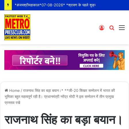
*#जयश्रीमहाकाल*07-08-2026* *श्रावण के पहले शुक्रवार* *श्री महाकालेश्वर ज्योतिर्लिंग जी के भस्म आरती श्रृंगार दर्शन #live कीं हार्दिक शुभकामनाएं*
Log
Searc
M
In
for
Home
/
राजनाथ सिंह का बड़ा बयान।* **जी-20 शिखर सम्मेलन में भारत की
भूमिका बहुत महत्वपूर्ण रही है। प्रधानमंत्री नरेंद्र मोदी ने इस सम्मेलन में तीन प्रमुख
प्रस्ताव रखे
राजनाथ सिंह का बड़ा बयान।