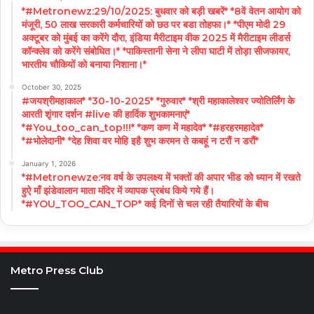
*#Metronewz:29/10/2025: बुधवार को बड़ी खबरें* *8वें वेतन आयोग को
मंजूरी, 50 लाख सरकारी कर्मचारियों को छठ पर बडा तोहफा।* *पीएम मोदी 29
अक्टूबर को मुंबई का करेंगे दौरा, इंडिया मैरीटाइम वीक 2025 में मैरीटाइम लीडर्स
कॉन्क्लेव को करेंगे संबोधित।* *पाकिस्तानी सेना ने लीपा घाटी में तोड़ा सीजफायर,
भारतीय चौकियों को बनाया निशाना।*
October 30, 2025
#जयश्रीमहाकाल* *30-10-2025* *गुरुवार* *श्री महाकालेश्वर ज्योतिर्लिंग के
आरती शृंगार दर्शन #live की हार्दिक शुभकामनाएं*
*#You_too_can_top!!!* *कण कण में महादेव* *#हरहरमहादेव*
*#भोलेदानी* *देह शिवा वर मोहि इहै शुभ करमन ते कबहूं न टरौं न डरौं*
January 1, 2026
*#Metronewze:नव वर्ष के उपलक्ष्य में भक्तों की अपार भीड को ध्यान में रखते
हुऐ माँ झंडेवालान माता मंदिर में व्यापक प्रबंध किये गये हैं।
*#YOU_TOO_CAN_TOP* कई दिनों से चल रही तैयारियों के बीच
Metro Press Club