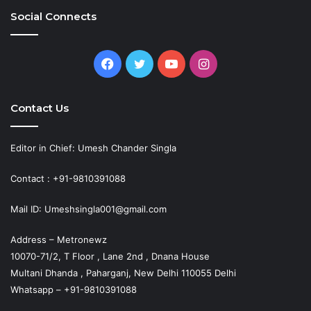
Social Connects
Facebook
Twitter
YouTube
Instagram
Contact Us
Editor in Chief: Umesh Chander Singla
Contact : +91-9810391088
Mail ID: Umeshsingla001@gmail.com
Address – Metronewz
10070-71/2, T Floor , Lane 2nd , Dnana House
Multani Dhanda , Paharganj, New Delhi 110055 Delhi
Whatsapp – +91-9810391088