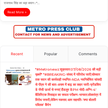
राजनाथ सिंह का बड़ा बयान।*…
Read More »
Recent
Popular
Comments
*#Metronewz:शुक्रवार:07/08/2026 की बड़ी
ख़बरें* *#BREAKING-संसद में गतिरोध जारी;सोमवार
तक सदन की कार्यवाही स्थगित-NDA नवनिर्बचित सांसदी
से पीएम ने की बात-असम में बाढ़ का कहर जारी-फ्रेंडशिप
डे जैसी ऊर्जा से मनाएं हैंडलूम डे:PM मोदी-अग्नि-4′
बैलिस्टिक मिसाइल का सफल परीक्षण-भागवत:लोकतंत्र में
विरोध जरूरी,लेकिन मकसद आम सहमति-‘क्या बोलती
पब्लिक’ कैंपेन