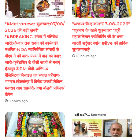
*#Metronewz:शुक्रवार:07/08/
*#जयश्रीमहाकाल*07-08-2026*
2026 की बड़ी ख़बरें*
*श्रावण के पहले शुक्रवार* *श्री
*#BREAKING-संसद में गतिरोध
महाकालेश्वर ज्योतिर्लिंग जी के भस्म
जारी;सोमवार तक सदन की कार्यवाही
आरती श्रृंगार दर्शन #live कीं हार्दिक
स्थगित-NDA नवनिर्बचित सांसदी से
शुभकामनाएं*
पीएम ने की बात-असम में बाढ़ का कहर
18 hours ago
जारी-फ्रेंडशिप डे जैसी ऊर्जा से मनाएं
हैंडलूम डे:PM मोदी-अग्नि-4′
बैलिस्टिक मिसाइल का सफल परीक्षण-
भागवत:लोकतंत्र में विरोध जरूरी,लेकिन
मकसद आम सहमति-‘क्या बोलती पब्लिक’
कैंपेन
9 hours ago