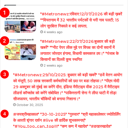
*#Metronewz:रविवार:12/07/2026 की बड़ी ख़बरें
**वियतनाम में 32 भारतीय पर्यटकों से भरी नाव पलटी; 15
लोग सुरक्षित निकाले व कई लापता,
4 weeks ago
*#Metronewz:22/07/2026:बुधवार की बड़ी
खबरें* **नीट पेपर लीक मुद्दे पर विपक्ष का दोनों सदनों में
लगातार जोरदार हंगामा, विधायी कामकाज ठप।* *पंजाब के
किसानों का दिल्ली कूच स्थगित
2 weeks ago
*#Metronewz:29/10/2025: बुधवार को बड़ी खबरें* *8वें वेतन आयोग
को मंजूरी, 50 लाख सरकारी कर्मचारियों को छठ पर बडा तोहफा।* *पीएम मोदी
29 अक्टूबर को मुंबई का करेंगे दौरा, इंडिया मैरीटाइम वीक 2025 में मैरीटाइम
लीडर्स कॉन्क्लेव को करेंगे संबोधित।* *पाकिस्तानी सेना ने लीपा घाटी में तोड़ा
सीजफायर, भारतीय चौकियों को बनाया निशाना।*
October 30, 2025
#जयश्रीमहाकाल* *30-10-2025* *गुरुवार* *श्री महाकालेश्वर ज्योतिर्लिंग
के आरती शृंगार दर्शन #live की हार्दिक शुभकामनाएं*
*#You_too_can_top!!!* *कण कण में महादेव* *#हरहरमहादेव*