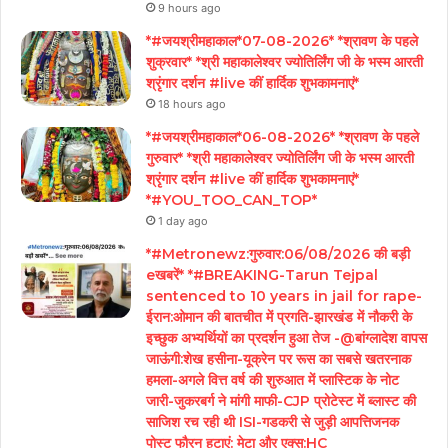
9 hours ago
*#जयश्रीमहाकाल*07-08-2026* *श्रावण के पहले
शुक्रवार* *श्री महाकालेश्वर ज्योतिर्लिंग जी के भस्म आरती
श्रृंगार दर्शन #live कीं हार्दिक शुभकामनाएं*
18 hours ago
*#जयश्रीमहाकाल*06-08-2026* *श्रावण के पहले
गुरुवार* *श्री महाकालेश्वर ज्योतिर्लिंग जी के भस्म आरती
श्रृंगार दर्शन #live कीं हार्दिक शुभकामनाएं*
*#YOU_TOO_CAN_TOP*
1 day ago
*#Metronewz:गुरुवार:06/08/2026 की बड़ी
eखबरें* *#BREAKING-Tarun Tejpal
sentenced to 10 years in jail for rape-
ईरान:ओमान की बातचीत में प्रगति-झारखंड में नौकरी के
इच्छुक अभ्यर्थियों का प्रदर्शन हुआ तेज -@बांग्लादेश वापस
जाऊंगी:शेख हसीना-यूक्रेन पर रूस का सबसे खतरनाक
हमला-अगले वित्त वर्ष की शुरुआत में प्लास्टिक के नोट
जारी-जुकरबर्ग ने मांगी माफी-CJP प्रोटेस्ट में ब्लास्ट की
साजिश रच रही थी ISI-गडकरी से जुड़ी आपत्तिजनक
पोस्ट फौरन हटाएं: मेटा और एक्स:HC