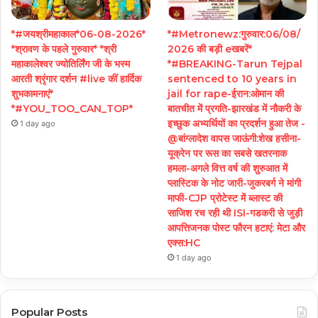
*#जयश्रीमहाकाल*06-08-2026*
*#Metronewz:गुरुवार:06/08/
*श्रावण के पहले गुरुवार* *श्री
2026 की बड़ी eखबरें*
महाकालेश्वर ज्योतिर्लिंग जी के भस्म
*#BREAKING-Tarun Tejpal
आरती श्रृंगार दर्शन #live कीं हार्दिक
sentenced to 10 years in
शुभकामनाएं*
jail for rape-ईरान:ओमान की
*#YOU_TOO_CAN_TOP*
बातचीत में प्रगति-झारखंड में नौकरी के
इच्छुक अभ्यर्थियों का प्रदर्शन हुआ तेज -
1 day ago
@बांग्लादेश वापस जाऊंगी:शेख हसीना-
यूक्रेन पर रूस का सबसे खतरनाक
हमला-अगले वित्त वर्ष की शुरुआत में
प्लास्टिक के नोट जारी-जुकरबर्ग ने मांगी
माफी-CJP प्रोटेस्ट में ब्लास्ट की
साजिश रच रही थी ISI-गडकरी से जुड़ी
आपत्तिजनक पोस्ट फौरन हटाएं: मेटा और
एक्स:HC
1 day ago
Popular Posts