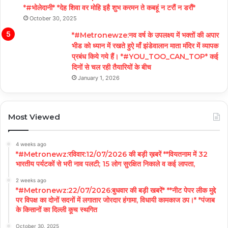
*#भोलेदानी* *देह शिवा वर मोहि इहै शुभ करमन ते कबहूं न टरौं न डरौं*
October 30, 2025
*#Metronewze:नव वर्ष के उपलक्ष्य में भक्तों की अपार
भीड को ध्यान में रखते हुऐ माँ झंडेवालान माता मंदिर में व्यापक
प्रबंध किये गये हैं। *#YOU_TOO_CAN_TOP* कई
दिनों से चल रही तैयारियों के बीच
January 1, 2026
Most Viewed
4 weeks ago
*#Metronewz:रविवार:12/07/2026 की बड़ी ख़बरें **वियतनाम में 32
भारतीय पर्यटकों से भरी नाव पलटी; 15 लोग सुरक्षित निकाले व कई लापता,
2 weeks ago
*#Metronewz:22/07/2026:बुधवार की बड़ी खबरें* **नीट पेपर लीक मुद्दे
पर विपक्ष का दोनों सदनों में लगातार जोरदार हंगामा, विधायी कामकाज ठप।* *पंजाब
के किसानों का दिल्ली कूच स्थगित
October 30, 2025