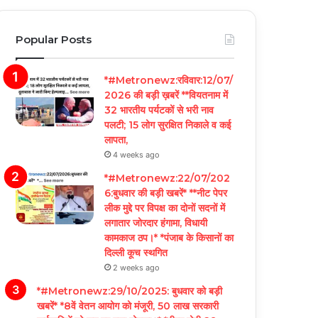
Popular Posts
*#Metronewz:रविवार:12/07/
2026 की बड़ी ख़बरें **वियतनाम में
32 भारतीय पर्यटकों से भरी नाव
पलटी; 15 लोग सुरक्षित निकाले व कई
लापता,
4 weeks ago
*#Metronewz:22/07/202
6:बुधवार की बड़ी खबरें* **नीट पेपर
लीक मुद्दे पर विपक्ष का दोनों सदनों में
लगातार जोरदार हंगामा, विधायी
कामकाज ठप।* *पंजाब के किसानों का
दिल्ली कूच स्थगित
2 weeks ago
*#Metronewz:29/10/2025: बुधवार को बड़ी
खबरें* *8वें वेतन आयोग को मंजूरी, 50 लाख सरकारी