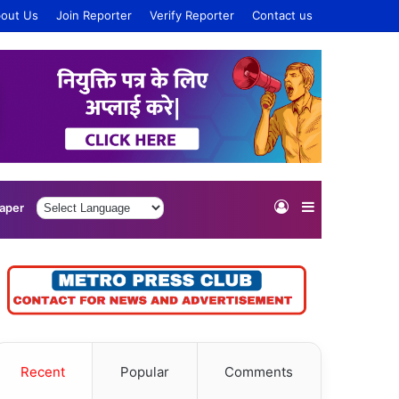
out Us
Join Reporter
Verify Reporter
Contact us
Log
Sidebar
aper
In
Recent
Popular
Comments