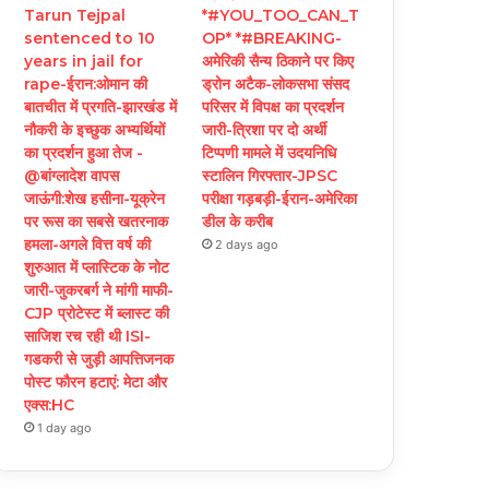
Tarun Tejpal
*#YOU_TOO_CAN_T
sentenced to 10
OP* *#BREAKING-
years in jail for
अमेरिकी सैन्य ठिकाने पर किए
rape-ईरान:ओमान की
ड्रोन अटैक-लोकसभा संसद
बातचीत में प्रगति-झारखंड में
परिसर में विपक्ष का प्रदर्शन
नौकरी के इच्छुक अभ्यर्थियों
जारी-त्रिशा पर दो अर्थी
का प्रदर्शन हुआ तेज -
टिप्पणी मामले में उदयनिधि
@बांग्लादेश वापस
स्टालिन गिरफ्तार-JPSC
जाऊंगी:शेख हसीना-यूक्रेन
परीक्षा गड़बड़ी-ईरान-अमेरिका
पर रूस का सबसे खतरनाक
डील के करीब
हमला-अगले वित्त वर्ष की
2 days ago
शुरुआत में प्लास्टिक के नोट
जारी-जुकरबर्ग ने मांगी माफी-
CJP प्रोटेस्ट में ब्लास्ट की
साजिश रच रही थी ISI-
गडकरी से जुड़ी आपत्तिजनक
पोस्ट फौरन हटाएं: मेटा और
एक्स:HC
1 day ago