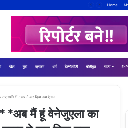
*#जयश्रीमहाकाल*06-08-2026* *श्रावण के पहले गुरुवार* *श्री महाकालेश्वर ज्योतिर्लिंग जी के भस्म आरती श्रृंगार दर्शन #live कीं हार्दिक शुभकामनाएं* *#YOU_TOO_CAN_TOP*
Home
Ab
ा
खेल
युवा
क्राइम
धर्म
टेक्नोलॉजी
बॉलीवुड
राज्य
E-P
 राष्ट्रपति !” ट्रम्प ने कर दिया नया ऐलान
*अब मैं हूं वेनेजुएला का