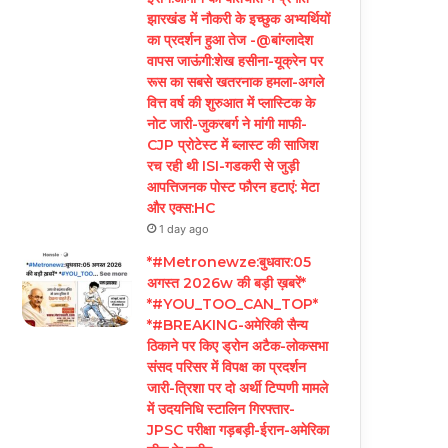
झारखंड में नौकरी के इच्छुक अभ्यर्थियों
का प्रदर्शन हुआ तेज -@बांग्लादेश
वापस जाऊंगी:शेख हसीना-यूक्रेन पर
रूस का सबसे खतरनाक हमला-अगले
वित्त वर्ष की शुरुआत में प्लास्टिक के
नोट जारी-जुकरबर्ग ने मांगी माफी-
CJP प्रोटेस्ट में ब्लास्ट की साजिश
रच रही थी ISI-गडकरी से जुड़ी
आपत्तिजनक पोस्ट फौरन हटाएं: मेटा
और एक्स:HC
1 day ago
*#Metronewze:बुधवार:05
अगस्त 2026w की बड़ी ख़बरें*
*#YOU_TOO_CAN_TOP*
*#BREAKING-अमेरिकी सैन्य
ठिकाने पर किए ड्रोन अटैक-लोकसभा
संसद परिसर में विपक्ष का प्रदर्शन
जारी-त्रिशा पर दो अर्थी टिप्पणी मामले
में उदयनिधि स्टालिन गिरफ्तार-
JPSC परीक्षा गड़बड़ी-ईरान-अमेरिका