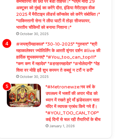
कर्मचारियों को छठ पर बडा तोहफा।* *पीएम मोदी 29
अक्टूबर को मुंबई का करेंगे दौरा, इंडिया मैरीटाइम वीक
2025 में मैरीटाइम लीडर्स कॉन्क्लेव को करेंगे संबोधित।*
*पाकिस्तानी सेना ने लीपा घाटी में तोड़ा सीजफायर,
भारतीय चौकियों को बनाया निशाना।*
October 30, 2025
#जयश्रीमहाकाल* *30-10-2025* *गुरुवार* *श्री
महाकालेश्वर ज्योतिर्लिंग के आरती शृंगार दर्शन #live की
हार्दिक शुभकामनाएं* *#You_too_can_top!!!*
*कण कण में महादेव* *#हरहरमहादेव* *#भोलेदानी* *देह
शिवा वर मोहि इहै शुभ करमन ते कबहूं न टरौं न डरौं*
October 30, 2025
*#Metronewze:नव वर्ष के
उपलक्ष्य में भक्तों की अपार भीड को
ध्यान में रखते हुऐ माँ झंडेवालान माता
मंदिर में व्यापक प्रबंध किये गये हैं।
*#YOU_TOO_CAN_TOP*
कई दिनों से चल रही तैयारियों के बीच
January 1, 2026