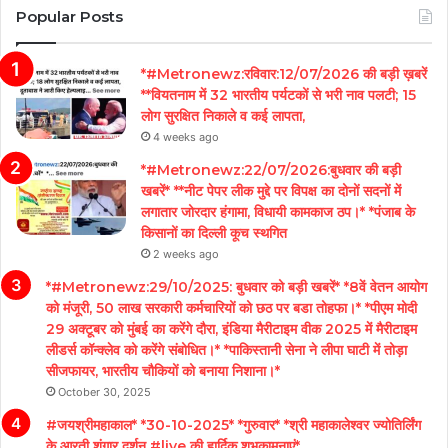
Popular Posts
*#Metronewz:रविवार:12/07/2026 की बड़ी ख़बरें
**वियतनाम में 32 भारतीय पर्यटकों से भरी नाव पलटी; 15
लोग सुरक्षित निकाले व कई लापता,
4 weeks ago
*#Metronewz:22/07/2026:बुधवार की बड़ी
खबरें* **नीट पेपर लीक मुद्दे पर विपक्ष का दोनों सदनों में
लगातार जोरदार हंगामा, विधायी कामकाज ठप।* *पंजाब के
किसानों का दिल्ली कूच स्थगित
2 weeks ago
*#Metronewz:29/10/2025: बुधवार को बड़ी खबरें* *8वें वेतन आयोग
को मंजूरी, 50 लाख सरकारी कर्मचारियों को छठ पर बडा तोहफा।* *पीएम मोदी
29 अक्टूबर को मुंबई का करेंगे दौरा, इंडिया मैरीटाइम वीक 2025 में मैरीटाइम
लीडर्स कॉन्क्लेव को करेंगे संबोधित।* *पाकिस्तानी सेना ने लीपा घाटी में तोड़ा
सीजफायर, भारतीय चौकियों को बनाया निशाना।*
October 30, 2025
#जयश्रीमहाकाल* *30-10-2025* *गुरुवार* *श्री महाकालेश्वर ज्योतिर्लिंग
के आरती शृंगार दर्शन #live की हार्दिक शुभकामनाएं*