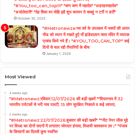
*#You_too_can_top!!!* *कण कण में महादेव* *#हरहरमहादेव*
*#भोलेदानी* *देह शिवा वर मोहि इहै शुभ करमन ते कबहूं न टरौं न डरौं*
October 30, 2025
*#Metronewze:नव वर्ष के उपलक्ष्य में भक्तों की अपार
भीड को ध्यान में रखते हुऐ माँ झंडेवालान माता मंदिर में व्यापक
प्रबंध किये गये हैं। *#YOU_TOO_CAN_TOP* कई
दिनों से चल रही तैयारियों के बीच
January 1, 2026
Most Viewed
4 weeks ago
*#Metronewz:रविवार:12/07/2026 की बड़ी ख़बरें **वियतनाम में 32
भारतीय पर्यटकों से भरी नाव पलटी; 15 लोग सुरक्षित निकाले व कई लापता,
2 weeks ago
*#Metronewz:22/07/2026:बुधवार की बड़ी खबरें* **नीट पेपर लीक मुद्दे
पर विपक्ष का दोनों सदनों में लगातार जोरदार हंगामा, विधायी कामकाज ठप।* *पंजाब
के किसानों का दिल्ली कूच स्थगित