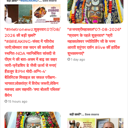
*#Metronewz:शुक्रवार:07/08/
*#जयश्रीमहाकाल*07-08-2026*
2026 की बड़ी ख़बरें*
*श्रावण के पहले शुक्रवार* *श्री
*#BREAKING-संसद में गतिरोध
महाकालेश्वर ज्योतिर्लिंग जी के भस्म
जारी;सोमवार तक सदन की कार्यवाही
आरती श्रृंगार दर्शन #live कीं हार्दिक
स्थगित-NDA नवनिर्बचित सांसदी से
शुभकामनाएं*
पीएम ने की बात-असम में बाढ़ का कहर
1 day ago
जारी-फ्रेंडशिप डे जैसी ऊर्जा से मनाएं
हैंडलूम डे:PM मोदी-अग्नि-4′
बैलिस्टिक मिसाइल का सफल परीक्षण-
भागवत:लोकतंत्र में विरोध जरूरी,लेकिन
मकसद आम सहमति-‘क्या बोलती पब्लिक’
कैंपेन
15 hours ago