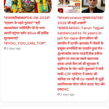
*#जयश्रीमहाकाल*06-08-2026*
*#Metronewz:गुरुवार:06/08/
*श्रावण के पहले गुरुवार* *श्री
2026 की बड़ी eखबरें*
महाकालेश्वर ज्योतिर्लिंग जी के भस्म
*#BREAKING-Tarun Tejpal
आरती श्रृंगार दर्शन #live कीं हार्दिक
sentenced to 10 years in
शुभकामनाएं*
jail for rape-ईरान:ओमान की
*#YOU_TOO_CAN_TOP*
बातचीत में प्रगति-झारखंड में नौकरी के
इच्छुक अभ्यर्थियों का प्रदर्शन हुआ तेज -
2 days ago
@बांग्लादेश वापस जाऊंगी:शेख हसीना-
यूक्रेन पर रूस का सबसे खतरनाक
हमला-अगले वित्त वर्ष की शुरुआत में
प्लास्टिक के नोट जारी-जुकरबर्ग ने मांगी
माफी-CJP प्रोटेस्ट में ब्लास्ट की
साजिश रच रही थी ISI-गडकरी से जुड़ी
आपत्तिजनक पोस्ट फौरन हटाएं: मेटा और
एक्स:HC
2 days ago