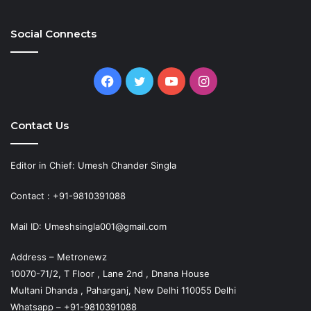
Social Connects
Facebook
Twitter
YouTube
Instagram
Contact Us
Editor in Chief: Umesh Chander Singla
Contact : +91-9810391088
Mail ID: Umeshsingla001@gmail.com
Address – Metronewz
10070-71/2, T Floor , Lane 2nd , Dnana House
Multani Dhanda , Paharganj, New Delhi 110055 Delhi
Whatsapp – +91-9810391088