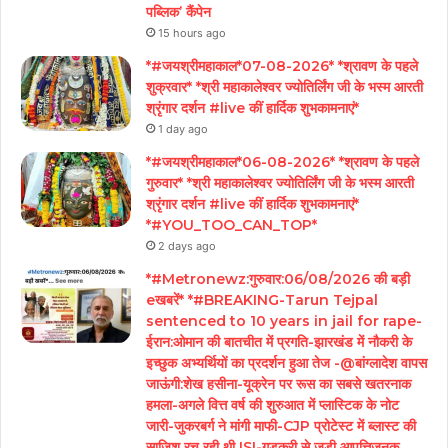
पब्लिक’ कैंपेन
15 hours ago
*#जयश्रीमहाकाल*07-08-2026* *श्रावण के पहले
शुक्रवार* *श्री महाकालेश्वर ज्योतिर्लिंग जी के भस्म आरती
श्रृंगार दर्शन #live कीं हार्दिक शुभकामनाएं*
1 day ago
*#जयश्रीमहाकाल*06-08-2026* *श्रावण के पहले
गुरुवार* *श्री महाकालेश्वर ज्योतिर्लिंग जी के भस्म आरती
श्रृंगार दर्शन #live कीं हार्दिक शुभकामनाएं*
*#YOU_TOO_CAN_TOP*
2 days ago
*#Metronewz:गुरुवार:06/08/2026 की बड़ी
eखबरें* *#BREAKING-Tarun Tejpal
sentenced to 10 years in jail for rape-
ईरान:ओमान की बातचीत में प्रगति-झारखंड में नौकरी के
इच्छुक अभ्यर्थियों का प्रदर्शन हुआ तेज -@बांग्लादेश वापस
जाऊंगी:शेख हसीना-यूक्रेन पर रूस का सबसे खतरनाक
हमला-अगले वित्त वर्ष की शुरुआत में प्लास्टिक के नोट
जारी-जुकरबर्ग ने मांगी माफी-CJP प्रोटेस्ट में ब्लास्ट की
साजिश रच रही थी ISI-गडकरी से जुड़ी आपत्तिजनक