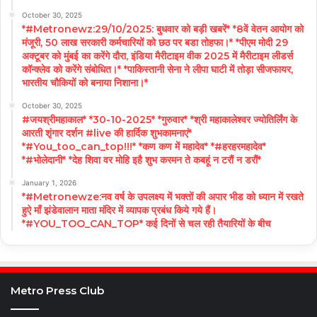
October 30, 2025
*#Metronewz:29/10/2025: बुधवार को बड़ी खबरें* *8वें वेतन आयोग को
मंजूरी, 50 लाख सरकारी कर्मचारियों को छठ पर बडा तोहफा।* *पीएम मोदी 29
अक्टूबर को मुंबई का करेंगे दौरा, इंडिया मैरीटाइम वीक 2025 में मैरीटाइम लीडर्स
कॉन्क्लेव को करेंगे संबोधित।* *पाकिस्तानी सेना ने लीपा घाटी में तोड़ा सीजफायर,
भारतीय चौकियों को बनाया निशाना।*
October 30, 2025
#जयश्रीमहाकाल* *30-10-2025* *गुरुवार* *श्री महाकालेश्वर ज्योतिर्लिंग के
आरती शृंगार दर्शन #live की हार्दिक शुभकामनाएं*
*#You_too_can_top!!!* *कण कण में महादेव* *#हरहरमहादेव*
*#भोलेदानी* *देह शिवा वर मोहि इहै शुभ करमन ते कबहूं न टरौं न डरौं*
January 1, 2026
*#Metronewze:नव वर्ष के उपलक्ष्य में भक्तों की अपार भीड को ध्यान में रखते
हुऐ माँ झंडेवालान माता मंदिर में व्यापक प्रबंध किये गये हैं।
*#YOU_TOO_CAN_TOP* कई दिनों से चल रही तैयारियों के बीच
Metro Press Club