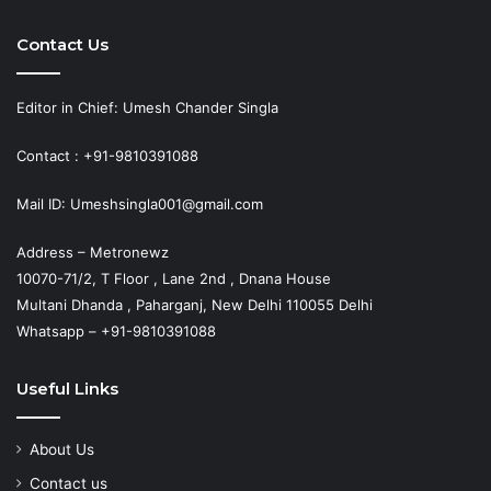
Contact Us
Editor in Chief: Umesh Chander Singla
Contact : +91-9810391088
Mail ID: Umeshsingla001@gmail.com
Address – Metronewz
10070-71/2, T Floor , Lane 2nd , Dnana House
Multani Dhanda , Paharganj, New Delhi 110055 Delhi
Whatsapp – +91-9810391088
Useful Links
About Us
Contact us