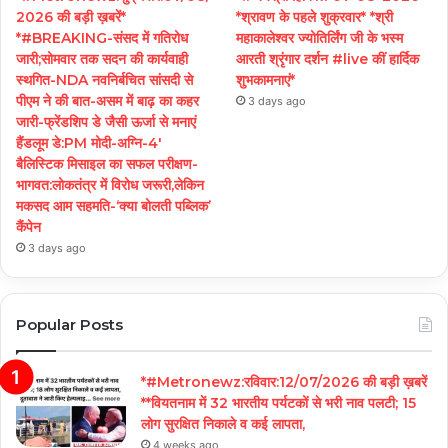
2026 की बड़ी ख़बरें*
*श्रावण के पहले शुक्रवार* *श्री
*#BREAKING-संसद में गतिरोध
महाकालेश्वर ज्योतिर्लिंग जी के भस्म
जारी;सोमवार तक सदन की कार्यवाही
आरती श्रृंगार दर्शन #live कीं हार्दिक
स्थगित-NDA नवनिर्बचित सांसदी से
शुभकामनाएं*
पीएम ने की बात-असम में बाढ़ का कहर
3 days ago
जारी-फ्रेंडशिप डे जैसी ऊर्जा से मनाएं
हैंडलूम डे:PM मोदी-अग्नि-4′
बैलिस्टिक मिसाइल का सफल परीक्षण-
भागवत:लोकतंत्र में विरोध जरूरी,लेकिन
मकसद आम सहमति-‘क्या बोलती पब्लिक’
कैंपेन
3 days ago
Popular Posts
*#Metronewz:रविवार:12/07/2026 की बड़ी ख़बरें
**वियतनाम में 32 भारतीय पर्यटकों से भरी नाव पलटी; 15
लोग सुरक्षित निकाले व कई लापता,
4 weeks ago