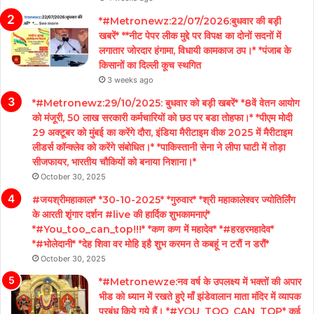
*#Metronewz:22/07/2026:बुधवार की बड़ी
खबरें* **नीट पेपर लीक मुद्दे पर विपक्ष का दोनों सदनों में
लगातार जोरदार हंगामा, विधायी कामकाज ठप।* *पंजाब के
किसानों का दिल्ली कूच स्थगित
3 weeks ago
*#Metronewz:29/10/2025: बुधवार को बड़ी खबरें* *8वें वेतन आयोग
को मंजूरी, 50 लाख सरकारी कर्मचारियों को छठ पर बडा तोहफा।* *पीएम मोदी
29 अक्टूबर को मुंबई का करेंगे दौरा, इंडिया मैरीटाइम वीक 2025 में मैरीटाइम
लीडर्स कॉन्क्लेव को करेंगे संबोधित।* *पाकिस्तानी सेना ने लीपा घाटी में तोड़ा
सीजफायर, भारतीय चौकियों को बनाया निशाना।*
October 30, 2025
#जयश्रीमहाकाल* *30-10-2025* *गुरुवार* *श्री महाकालेश्वर ज्योतिर्लिंग
के आरती शृंगार दर्शन #live की हार्दिक शुभकामनाएं*
*#You_too_can_top!!!* *कण कण में महादेव* *#हरहरमहादेव*
*#भोलेदानी* *देह शिवा वर मोहि इहै शुभ करमन ते कबहूं न टरौं न डरौं*
October 30, 2025
*#Metronewze:नव वर्ष के उपलक्ष्य में भक्तों की अपार
भीड को ध्यान में रखते हुऐ माँ झंडेवालान माता मंदिर में व्यापक
प्रबंध किये गये हैं। *#YOU_TOO_CAN_TOP* कई