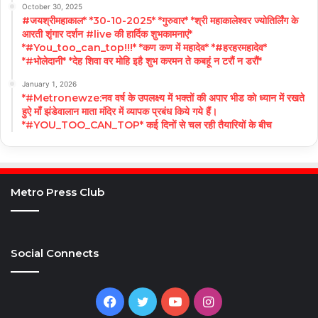
October 30, 2025
#जयश्रीमहाकाल* *30-10-2025* *गुरुवार* *श्री महाकालेश्वर ज्योतिर्लिंग के
आरती शृंगार दर्शन #live की हार्दिक शुभकामनाएं*
*#You_too_can_top!!!* *कण कण में महादेव* *#हरहरमहादेव*
*#भोलेदानी* *देह शिवा वर मोहि इहै शुभ करमन ते कबहूं न टरौं न डरौं*
January 1, 2026
*#Metronewze:नव वर्ष के उपलक्ष्य में भक्तों की अपार भीड को ध्यान में रखते
हुऐ माँ झंडेवालान माता मंदिर में व्यापक प्रबंध किये गये हैं।
*#YOU_TOO_CAN_TOP* कई दिनों से चल रही तैयारियों के बीच
Metro Press Club
Social Connects
Facebook
Twitter
YouTube
Instagram