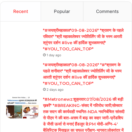
Recent
Popular
Comments
*#जयश्रीमहाकाल*09-08-2026* *श्रावण के पहले
रविवार* *श्री महाकालेश्वर ज्योतिर्लिंग जी के भस्म आरती
श्रृंगार दर्शन #live कीं हार्दिक शुभकामनाएं*
*#YOU_TOO_CAN_TOP*
1 day ago
*#जयश्रीमहाकाल*08-08-2026* *#*श्रावण के
पहले शनीवार* *श्री महाकालेश्वर ज्योतिर्लिंग जी के भस्म
आरती श्रृंगार दर्शन #live कीं हार्दिक शुभकामनाएं*
*#YOU_TOO_CAN_TOP*
2 days ago
*#Metronewz:शुक्रवार:07/08/2026 की बड़ी
ख़बरें* *#BREAKING-संसद में गतिरोध जारी;सोमवार
तक सदन की कार्यवाही स्थगित-NDA नवनिर्बचित सांसदी
से पीएम ने की बात-असम में बाढ़ का कहर जारी-फ्रेंडशिप
डे जैसी ऊर्जा से मनाएं हैंडलूम डे:PM मोदी-अग्नि-4′
बैलिस्टिक मिसाइल का सफल परीक्षण-भागवत:लोकतंत्र में