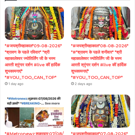
*#जयश्रीमहाकाल*09-08-2026*
*#जयश्रीमहाकाल*08-08-2026*
*श्रावण के पहले रविवार* *श्री
*#*श्रावण के पहले शनीवार* *श्री
महाकालेश्वर ज्योतिर्लिंग जी के भस्म
महाकालेश्वर ज्योतिर्लिंग जी के भस्म
आरती श्रृंगार दर्शन #live कीं हार्दिक
आरती श्रृंगार दर्शन #live कीं हार्दिक
शुभकामनाएं*
शुभकामनाएं*
*#YOU_TOO_CAN_TOP*
*#YOU_TOO_CAN_TOP*
1 day ago
2 days ago
*#Metronewz:शुक्रवार:07/08/
*#जयश्रीमहाकाल*07-08-2026*