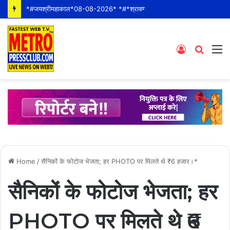
*#जयश्रीमहाकाल*08-08-2026* *#*श्रावण के पहले शनीवार* *श्री महाकालेश्वर ज्योतिर्लिंग जी के भस्म आरती श्रृंगार दर्शन #live कीं हार्दिक शुभकामनाएं* *#YOU_TOO_CAN_TOP*
Log
Searc
M
In
for
Home
/
सैनिकों के फोटोज भेजता; हर PHOTO पर मिलते थे ₹6 हजार।*
सैनिकों के फोटोज भेजता; हर
PHOTO पर मिलते थे ₹6