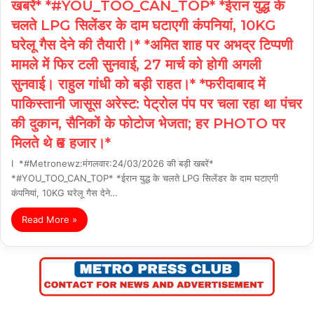
खबरें* *#YOU_TOO_CAN_TOP* *ईरान युद्ध के
चलते LPG सिलेंडर के दाम घटाएगी कंपनियां, 10KG
घरेलू गैस देने की तैयारी।* *अमित शाह पर अभद्र टिप्पणी
मामले में फिर टली सुनवाई, 27 मार्च को होगी अगली
सुनवाई। राहुल गांधी को बड़ी राहत।* *फरीदाबाद में
पाकिस्तानी जासूस अरेस्ट: पेट्रोल पंप पर चला रहा था पंचर
की दुकान, सैनिकों के फोटोज भेजता; हर PHOTO पर
मिलते थे ₹6 हजार।*
I *#Metronewz:मंगलवार:24/03/2026 की बड़ी खबरें*
*#YOU_TOO_CAN_TOP* *ईरान युद्ध के चलते LPG सिलेंडर के दाम घटाएगी
कंपनियां, 10KG घरेलू गैस देने…
Read More »