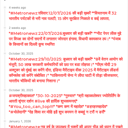
4 weeks ago
*#Metronewz:रविवार:12/07/2026 की बड़ी ख़बरें **वियतनाम में 32
भारतीय पर्यटकों से भरी नाव पलटी; 15 लोग सुरक्षित निकाले व कई लापता,
2 weeks ago
*#Metronewz:22/07/2026:बुधवार की बड़ी खबरें* **नीट पेपर लीक मुद्दे
पर विपक्ष का दोनों सदनों में लगातार जोरदार हंगामा, विधायी कामकाज ठप।* *पंजाब
के किसानों का दिल्ली कूच स्थगित
October 30, 2025
*#Metronewz:29/10/2025: बुधवार को बड़ी खबरें* *8वें वेतन आयोग को
मंजूरी, 50 लाख सरकारी कर्मचारियों को छठ पर बडा तोहफा।* *पीएम मोदी 29
अक्टूबर को मुंबई का करेंगे दौरा, इंडिया मैरीटाइम वीक 2025 में मैरीटाइम लीडर्स
कॉन्क्लेव को करेंगे संबोधित।* *पाकिस्तानी सेना ने लीपा घाटी में तोड़ा सीजफायर,
भारतीय चौकियों को बनाया निशाना।*
October 30, 2025
#जयश्रीमहाकाल* *30-10-2025* *गुरुवार* *श्री महाकालेश्वर ज्योतिर्लिंग के
आरती शृंगार दर्शन #live की हार्दिक शुभकामनाएं*
*#You_too_can_top!!!* *कण कण में महादेव* *#हरहरमहादेव*
*#भोलेदानी* *देह शिवा वर मोहि इहै शुभ करमन ते कबहूं न टरौं न डरौं*
January 1, 2026
*#Metronewze:नव वर्ष के उपलक्ष्य में भक्तों की अपार भीड को ध्यान में रखते