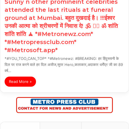
Sunny n other promineint celebrities
attended the last rituals at funeral
ground at Mumbai. बहुत दुखदाई है। !!!ईश्वर
उनकी आत्मा को श्रीचरणों में निवास दे! 🕉️ 🧘‍♀️ ॐ शांति
शांति शांति 🧘 *#Metronewz.com*
*#Metropressclub.com*
*#Metrosoft.app*
*#YOU_TOO_CAN_TOP* *#Metronewz: #BREAKING: हर हिंदुस्तानी के
दिल पर राज करने वाले हर दिल अजीज,सुपर Hero,कलाकार,अदाकार धर्मेंद्र जी का 89
वर्ष…
Read More »