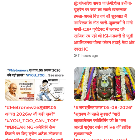
@बांग्लादेश वापस जाऊंगी:शेख हसीना-
यूक्रेन पर रूस का सबसे खतरनाक
हमला-अगले वित्त वर्ष की शुरुआत में
प्लास्टिक के नोट जारी-जुकरबर्ग ने मांगी
माफी-CJP प्रोटेस्ट में ब्लास्ट की
साजिश रच रही थी ISI-गडकरी से जुड़ी
आपत्तिजनक पोस्ट फौरन हटाएं: मेटा और
एक्स:HC
11 hours ago
*#Metronewze:बुधवार:05
*#जयश्रीमहाकाल*05-08-2026*
अगस्त 2026w की बड़ी ख़बरें*
*श्रावण के पहले बुधवार* *श्री
*#YOU_TOO_CAN_TOP*
महाकालेश्वर ज्योतिर्लिंग जी के भस्म
*#BREAKING-अमेरिकी सैन्य
आरती श्रृंगार दर्शन #live कीं हार्दिक
ठिकाने पर किए ड्रोन अटैक-लोकसभा
शुभकामनाएं*