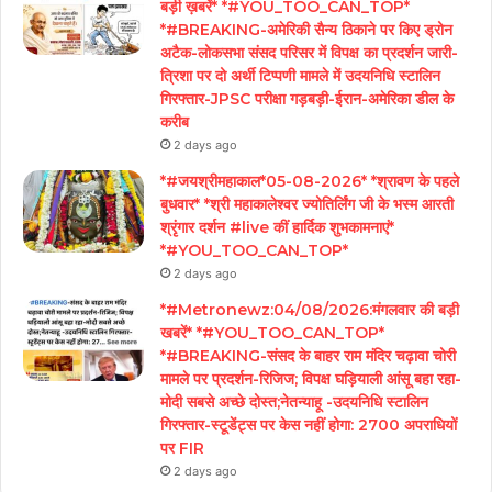
बड़ी ख़बरें* *#YOU_TOO_CAN_TOP*
*#BREAKING-अमेरिकी सैन्य ठिकाने पर किए ड्रोन
अटैक-लोकसभा संसद परिसर में विपक्ष का प्रदर्शन जारी-
त्रिशा पर दो अर्थी टिप्पणी मामले में उदयनिधि स्टालिन
गिरफ्तार-JPSC परीक्षा गड़बड़ी-ईरान-अमेरिका डील के
करीब
2 days ago
*#जयश्रीमहाकाल*05-08-2026* *श्रावण के पहले
बुधवार* *श्री महाकालेश्वर ज्योतिर्लिंग जी के भस्म आरती
श्रृंगार दर्शन #live कीं हार्दिक शुभकामनाएं*
*#YOU_TOO_CAN_TOP*
2 days ago
*#Metronewz:04/08/2026:मंगलवार की बड़ी
खबरें* *#YOU_TOO_CAN_TOP*
*#BREAKING-संसद के बाहर राम मंदिर चढ़ावा चोरी
मामले पर प्रदर्शन-रिजिज; विपक्ष घड़ियाली आंसू बहा रहा-
मोदी सबसे अच्छे दोस्त;नेतन्याहू -उदयनिधि स्टालिन
गिरफ्तार-स्टूडेंट्स पर केस नहीं होगा: 2700 अपराधियों
पर FIR
2 days ago