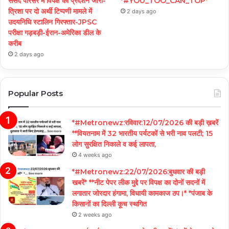
संसद परिसर में विपक्ष का प्रदर्शन जारी-
*#YOU_TOO_CAN_TOP*
त्रिशा पर दो अर्थी टिप्पणी मामले में
2 days ago
उदयनिधि स्टालिन गिरफ्तार-JPSC
परीक्षा गड़बड़ी-ईरान-अमेरिका डील के
करीब
2 days ago
Popular Posts
*#Metronewz:रविवार:12/07/2026 की बड़ी ख़बरें
**वियतनाम में 32 भारतीय पर्यटकों से भरी नाव पलटी; 15
लोग सुरक्षित निकाले व कई लापता,
4 weeks ago
*#Metronewz:22/07/2026:बुधवार की बड़ी
खबरें* **नीट पेपर लीक मुद्दे पर विपक्ष का दोनों सदनों में
लगातार जोरदार हंगामा, विधायी कामकाज ठप।* *पंजाब के
किसानों का दिल्ली कूच स्थगित
2 weeks ago