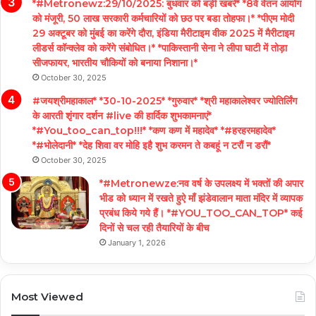
*#Metronewz:29/10/2025: बुधवार को बड़ी खबरें* *8वें वेतन आयोग
को मंजूरी, 50 लाख सरकारी कर्मचारियों को छठ पर बडा तोहफा।* *पीएम मोदी
29 अक्टूबर को मुंबई का करेंगे दौरा, इंडिया मैरीटाइम वीक 2025 में मैरीटाइम
लीडर्स कॉन्क्लेव को करेंगे संबोधित।* *पाकिस्तानी सेना ने लीपा घाटी में तोड़ा
सीजफायर, भारतीय चौकियों को बनाया निशाना।*
October 30, 2025
#जयश्रीमहाकाल* *30-10-2025* *गुरुवार* *श्री महाकालेश्वर ज्योतिर्लिंग
के आरती शृंगार दर्शन #live की हार्दिक शुभकामनाएं*
*#You_too_can_top!!!* *कण कण में महादेव* *#हरहरमहादेव*
*#भोलेदानी* *देह शिवा वर मोहि इहै शुभ करमन ते कबहूं न टरौं न डरौं*
October 30, 2025
*#Metronewze:नव वर्ष के उपलक्ष्य में भक्तों की अपार
भीड को ध्यान में रखते हुऐ माँ झंडेवालान माता मंदिर में व्यापक
प्रबंध किये गये हैं। *#YOU_TOO_CAN_TOP* कई
दिनों से चल रही तैयारियों के बीच
January 1, 2026
Most Viewed