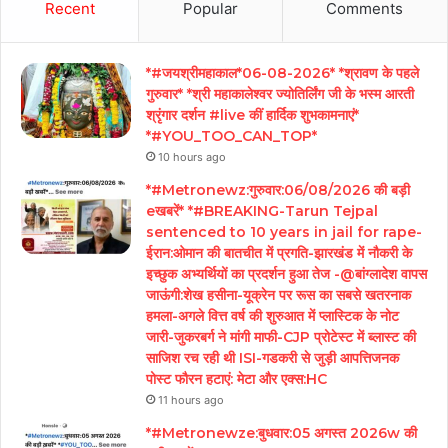
Recent
Popular
Comments
*#जयश्रीमहाकाल*06-08-2026* *श्रावण के पहले
गुरुवार* *श्री महाकालेश्वर ज्योतिर्लिंग जी के भस्म आरती
श्रृंगार दर्शन #live कीं हार्दिक शुभकामनाएं*
*#YOU_TOO_CAN_TOP*
10 hours ago
*#Metronewz:गुरुवार:06/08/2026 की बड़ी
eखबरें* *#BREAKING-Tarun Tejpal
sentenced to 10 years in jail for rape-
ईरान:ओमान की बातचीत में प्रगति-झारखंड में नौकरी के
इच्छुक अभ्यर्थियों का प्रदर्शन हुआ तेज -@बांग्लादेश वापस
जाऊंगी:शेख हसीना-यूक्रेन पर रूस का सबसे खतरनाक
हमला-अगले वित्त वर्ष की शुरुआत में प्लास्टिक के नोट
जारी-जुकरबर्ग ने मांगी माफी-CJP प्रोटेस्ट में ब्लास्ट की
साजिश रच रही थी ISI-गडकरी से जुड़ी आपत्तिजनक
पोस्ट फौरन हटाएं: मेटा और एक्स:HC
11 hours ago
*#Metronewze:बुधवार:05 अगस्त 2026w की