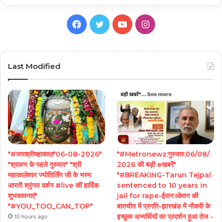
Facebook
Twitter
YouTube
Instagram
Last Modified
*#जयश्रीमहाकाल*06-08-2026*
*#Metronewz:गुरुवार:06/08/
*श्रावण के पहले गुरुवार* *श्री
2026 की बड़ी eखबरें*
महाकालेश्वर ज्योतिर्लिंग जी के भस्म
*#BREAKING-Tarun Tejpal
आरती श्रृंगार दर्शन #live कीं हार्दिक
sentenced to 10 years in
शुभकामनाएं*
jail for rape-ईरान:ओमान की
*#YOU_TOO_CAN_TOP*
बातचीत में प्रगति-झारखंड में नौकरी के
इच्छुक अभ्यर्थियों का प्रदर्शन हुआ तेज -
10 hours ago