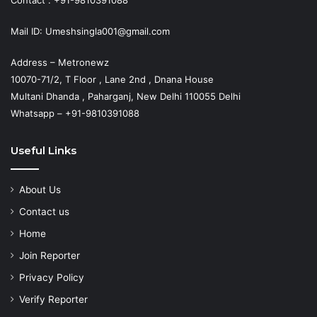
Contact : +91-9810391088
Mail ID: Umeshsingla001@gmail.com
Address – Metronewz
10070-71/2, T Floor , Lane 2nd , Dnana House
Multani Dhanda , Paharganj, New Delhi 110055 Delhi
Whatsapp – +91-9810391088
Useful Links
About Us
Contact us
Home
Join Reporter
Privacy Policy
Verify Reporter