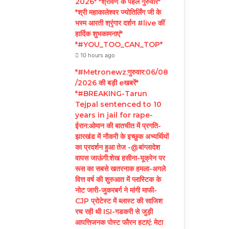
2026* *श्रावण के पहले गुरुवार*
*श्री महाकालेश्वर ज्योतिर्लिंग जी के
भस्म आरती श्रृंगार दर्शन #live कीं
हार्दिक शुभकामनाएं*
*#YOU_TOO_CAN_TOP*
10 hours ago
*#Metronewz:गुरुवार:06/08
/2026 की बड़ी eखबरें*
*#BREAKING-Tarun
Tejpal sentenced to 10
years in jail for rape-
ईरान:ओमान की बातचीत में प्रगति-
झारखंड में नौकरी के इच्छुक अभ्यर्थियों
का प्रदर्शन हुआ तेज -@बांग्लादेश
वापस जाऊंगी:शेख हसीना-यूक्रेन पर
रूस का सबसे खतरनाक हमला-अगले
वित्त वर्ष की शुरुआत में प्लास्टिक के
नोट जारी-जुकरबर्ग ने मांगी माफी-
CJP प्रोटेस्ट में ब्लास्ट की साजिश
रच रही थी ISI-गडकरी से जुड़ी
आपत्तिजनक पोस्ट फौरन हटाएं: मेटा