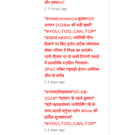
और एक्स:HC
11 hours ago
*#Metronewze:बुधवार:05
अगस्त 2026w की बड़ी ख़बरें*
*#YOU_TOO_CAN_TOP*
*#BREAKING-अमेरिकी सैन्य
ठिकाने पर किए ड्रोन अटैक-लोकसभा
संसद परिसर में विपक्ष का प्रदर्शन
जारी-त्रिशा पर दो अर्थी टिप्पणी मामले
में उदयनिधि स्टालिन गिरफ्तार-
JPSC परीक्षा गड़बड़ी-ईरान-अमेरिका
डील के करीब
2 days ago
*#जयश्रीमहाकाल*05-08-
2026* *श्रावण के पहले बुधवार*
*श्री महाकालेश्वर ज्योतिर्लिंग जी के
भस्म आरती श्रृंगार दर्शन #live कीं
हार्दिक शुभकामनाएं*
*#YOU_TOO_CAN_TOP*
2 days ago