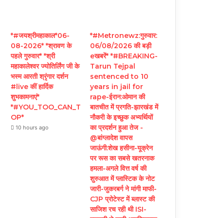
*#जयश्रीमहाकाल*06-
*#Metronewz:गुरुवार:
08-2026* *श्रावण के
06/08/2026 की बड़ी
पहले गुरुवार* *श्री
eखबरें* *#BREAKING-
महाकालेश्वर ज्योतिर्लिंग जी के
Tarun Tejpal
भस्म आरती श्रृंगार दर्शन
sentenced to 10
#live कीं हार्दिक
years in jail for
शुभकामनाएं*
rape-ईरान:ओमान की
*#YOU_TOO_CAN_T
बातचीत में प्रगति-झारखंड में
OP*
नौकरी के इच्छुक अभ्यर्थियों
का प्रदर्शन हुआ तेज -
10 hours ago
@बांग्लादेश वापस
जाऊंगी:शेख हसीना-यूक्रेन
पर रूस का सबसे खतरनाक
हमला-अगले वित्त वर्ष की
शुरुआत में प्लास्टिक के नोट
जारी-जुकरबर्ग ने मांगी माफी-
CJP प्रोटेस्ट में ब्लास्ट की
साजिश रच रही थी ISI-