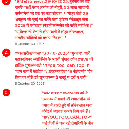
*#Metronewz:29/10/2025: बुधवार को बड़ी
खबरें* *8वें वेतन आयोग को मंजूरी, 50 लाख सरकारी
कर्मचारियों को छठ पर बडा तोहफा।* *पीएम मोदी 29
अक्टूबर को मुंबई का करेंगे दौरा, इंडिया मैरीटाइम वीक
2025 में मैरीटाइम लीडर्स कॉन्क्लेव को करेंगे संबोधित।*
*पाकिस्तानी सेना ने लीपा घाटी में तोड़ा सीजफायर,
भारतीय चौकियों को बनाया निशाना।*
October 30, 2025
#जयश्रीमहाकाल* *30-10-2025* *गुरुवार* *श्री
महाकालेश्वर ज्योतिर्लिंग के आरती शृंगार दर्शन #live की
हार्दिक शुभकामनाएं* *#You_too_can_top!!!*
*कण कण में महादेव* *#हरहरमहादेव* *#भोलेदानी* *देह
शिवा वर मोहि इहै शुभ करमन ते कबहूं न टरौं न डरौं*
October 30, 2025
*#Metronewze:नव वर्ष के
उपलक्ष्य में भक्तों की अपार भीड को
ध्यान में रखते हुऐ माँ झंडेवालान माता
मंदिर में व्यापक प्रबंध किये गये हैं।
*#YOU_TOO_CAN_TOP*
कई दिनों से चल रही तैयारियों के बीच