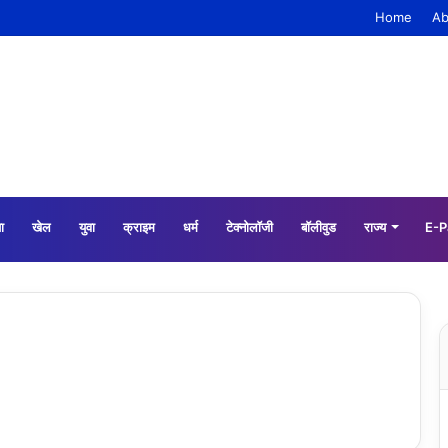
Home
Ab
ा
खेल
युवा
क्राइम
धर्म
टेक्नोलॉजी
बॉलीवुड
राज्य
E-P