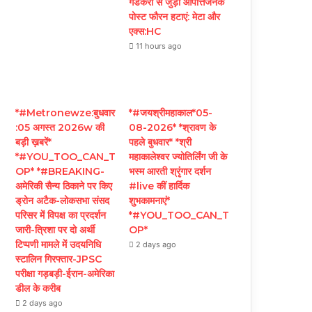
गडकरी से जुड़ी आपत्तिजनक
पोस्ट फौरन हटाएं: मेटा और
एक्स:HC
11 hours ago
*#Metronewze:बुधवार
*#जयश्रीमहाकाल*05-
:05 अगस्त 2026w की
08-2026* *श्रावण के
बड़ी ख़बरें*
पहले बुधवार* *श्री
*#YOU_TOO_CAN_T
महाकालेश्वर ज्योतिर्लिंग जी के
OP* *#BREAKING-
भस्म आरती श्रृंगार दर्शन
अमेरिकी सैन्य ठिकाने पर किए
#live कीं हार्दिक
ड्रोन अटैक-लोकसभा संसद
शुभकामनाएं*
परिसर में विपक्ष का प्रदर्शन
*#YOU_TOO_CAN_T
जारी-त्रिशा पर दो अर्थी
OP*
टिप्पणी मामले में उदयनिधि
2 days ago
स्टालिन गिरफ्तार-JPSC
परीक्षा गड़बड़ी-ईरान-अमेरिका
डील के करीब
2 days ago