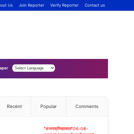
out Us
Join Reporter
Verify Reporter
Contact us
Log
Sidebar
aper
In
Recent
Popular
Comments
*#जयश्रीमहाकाल*06-08-