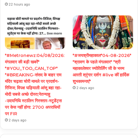
22 hours ago
*#Metronewz:04/08/2026:
*#जयश्रीमहाकाल*04-08-2026*
मंगलवार की बड़ी खबरें*
*श्रावण के पहले मंगलवार* *श्री
*#YOU_TOO_CAN_TOP*
महाकालेश्वर ज्योतिर्लिंग जी के भस्म
*#BREAKING-संसद के बाहर राम
आरती श्रृंगार दर्शन #live कीं हार्दिक
मंदिर चढ़ावा चोरी मामले पर प्रदर्शन-
शुभकामनाएं*
रिजिज; विपक्ष घड़ियाली आंसू बहा रहा-
2 days ago
मोदी सबसे अच्छे दोस्त;नेतन्याहू
-उदयनिधि स्टालिन गिरफ्तार-स्टूडेंट्स
पर केस नहीं होगा: 2700 अपराधियों
पर FIR
2 days ago