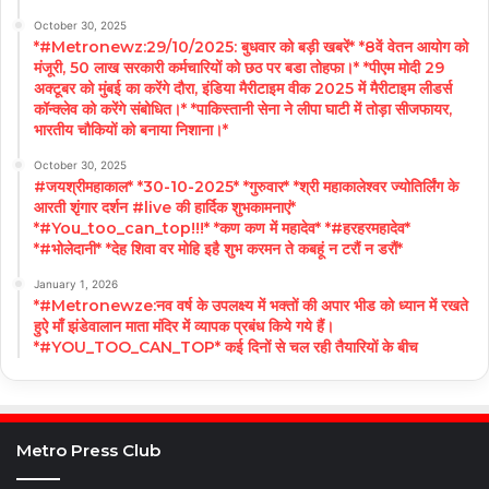
October 30, 2025
*#Metronewz:29/10/2025: बुधवार को बड़ी खबरें* *8वें वेतन आयोग को
मंजूरी, 50 लाख सरकारी कर्मचारियों को छठ पर बडा तोहफा।* *पीएम मोदी 29
अक्टूबर को मुंबई का करेंगे दौरा, इंडिया मैरीटाइम वीक 2025 में मैरीटाइम लीडर्स
कॉन्क्लेव को करेंगे संबोधित।* *पाकिस्तानी सेना ने लीपा घाटी में तोड़ा सीजफायर,
भारतीय चौकियों को बनाया निशाना।*
October 30, 2025
#जयश्रीमहाकाल* *30-10-2025* *गुरुवार* *श्री महाकालेश्वर ज्योतिर्लिंग के
आरती शृंगार दर्शन #live की हार्दिक शुभकामनाएं*
*#You_too_can_top!!!* *कण कण में महादेव* *#हरहरमहादेव*
*#भोलेदानी* *देह शिवा वर मोहि इहै शुभ करमन ते कबहूं न टरौं न डरौं*
January 1, 2026
*#Metronewze:नव वर्ष के उपलक्ष्य में भक्तों की अपार भीड को ध्यान में रखते
हुऐ माँ झंडेवालान माता मंदिर में व्यापक प्रबंध किये गये हैं।
*#YOU_TOO_CAN_TOP* कई दिनों से चल रही तैयारियों के बीच
Metro Press Club