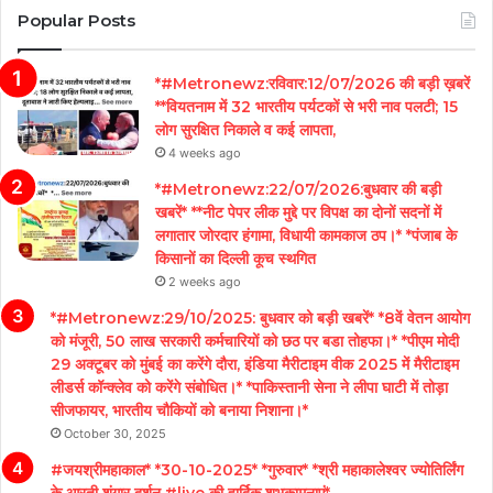
Popular Posts
*#Metronewz:रविवार:12/07/2026 की बड़ी ख़बरें
**वियतनाम में 32 भारतीय पर्यटकों से भरी नाव पलटी; 15
लोग सुरक्षित निकाले व कई लापता,
4 weeks ago
*#Metronewz:22/07/2026:बुधवार की बड़ी
खबरें* **नीट पेपर लीक मुद्दे पर विपक्ष का दोनों सदनों में
लगातार जोरदार हंगामा, विधायी कामकाज ठप।* *पंजाब के
किसानों का दिल्ली कूच स्थगित
2 weeks ago
*#Metronewz:29/10/2025: बुधवार को बड़ी खबरें* *8वें वेतन आयोग
को मंजूरी, 50 लाख सरकारी कर्मचारियों को छठ पर बडा तोहफा।* *पीएम मोदी
29 अक्टूबर को मुंबई का करेंगे दौरा, इंडिया मैरीटाइम वीक 2025 में मैरीटाइम
लीडर्स कॉन्क्लेव को करेंगे संबोधित।* *पाकिस्तानी सेना ने लीपा घाटी में तोड़ा
सीजफायर, भारतीय चौकियों को बनाया निशाना।*
October 30, 2025
#जयश्रीमहाकाल* *30-10-2025* *गुरुवार* *श्री महाकालेश्वर ज्योतिर्लिंग