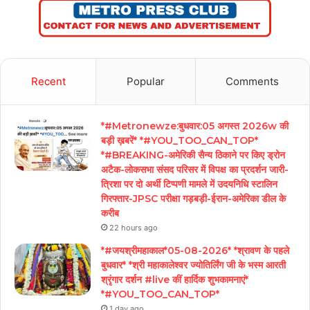
Recent
Popular
Comments
*#Metronewze:बुधवार:05 अगस्त 2026w की
बड़ी ख़बरें* *#YOU_TOO_CAN_TOP*
*#BREAKING-अमेरिकी सैन्य ठिकाने पर किए ड्रोन
अटैक-लोकसभा संसद परिसर में विपक्ष का प्रदर्शन जारी-
त्रिशा पर दो अर्थी टिप्पणी मामले में उदयनिधि स्टालिन
गिरफ्तार-JPSC परीक्षा गड़बड़ी-ईरान-अमेरिका डील के
करीब
22 hours ago
*#जयश्रीमहाकाल*05-08-2026* *श्रावण के पहले
बुधवार* *श्री महाकालेश्वर ज्योतिर्लिंग जी के भस्म आरती
श्रृंगार दर्शन #live कीं हार्दिक शुभकामनाएं*
*#YOU_TOO_CAN_TOP*
1 day ago