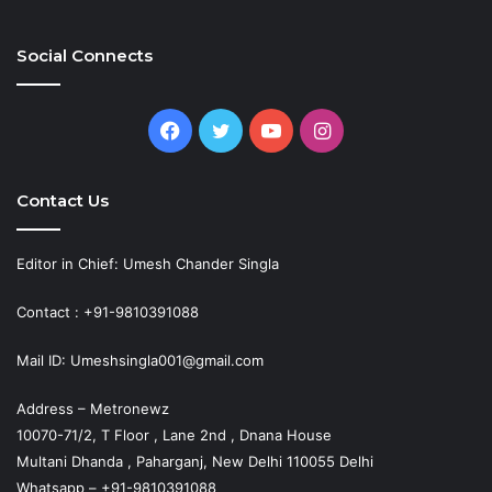
Social Connects
Facebook
Twitter
YouTube
Instagram
Contact Us
Editor in Chief: Umesh Chander Singla
Contact : +91-9810391088
Mail ID: Umeshsingla001@gmail.com
Address – Metronewz
10070-71/2, T Floor , Lane 2nd , Dnana House
Multani Dhanda , Paharganj, New Delhi 110055 Delhi
Whatsapp – +91-9810391088