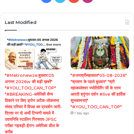
Last Modified
*#Metronewze:बुधवार:05
*#जयश्रीमहाकाल*05-08-2026*
अगस्त 2026w की बड़ी ख़बरें*
*श्रावण के पहले बुधवार* *श्री
*#YOU_TOO_CAN_TOP*
महाकालेश्वर ज्योतिर्लिंग जी के भस्म
*#BREAKING-अमेरिकी सैन्य
आरती श्रृंगार दर्शन #live कीं हार्दिक
ठिकाने पर किए ड्रोन अटैक-लोकसभा
शुभकामनाएं*
संसद परिसर में विपक्ष का प्रदर्शन जारी-
*#YOU_TOO_CAN_TOP*
त्रिशा पर दो अर्थी टिप्पणी मामले में
1 day ago
उदयनिधि स्टालिन गिरफ्तार-JPSC
परीक्षा गड़बड़ी-ईरान-अमेरिका डील के
करीब