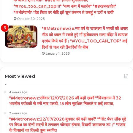
के आरती शृंगार दर्शन #live की हार्दिक शुभकामनाएं*
*#You_too_can_top!!!* *कण कण में महादेव* *#हरहरमहादेव*
*#भोलेदानी* *देह शिवा वर मोहि इहै शुभ करमन ते कबहूं न टरौं न डरौं*
October 30, 2025
*#Metronewze:नव वर्ष के उपलक्ष्य में भक्तों की अपार
भीड को ध्यान में रखते हुऐ माँ झंडेवालान माता मंदिर में व्यापक
प्रबंध किये गये हैं। *#YOU_TOO_CAN_TOP* कई
दिनों से चल रही तैयारियों के बीच
January 1, 2026
Most Viewed
4 weeks ago
*#Metronewz:रविवार:12/07/2026 की बड़ी ख़बरें **वियतनाम में 32
भारतीय पर्यटकों से भरी नाव पलटी; 15 लोग सुरक्षित निकाले व कई लापता,
2 weeks ago
*#Metronewz:22/07/2026:बुधवार की बड़ी खबरें* **नीट पेपर लीक मुद्दे
पर विपक्ष का दोनों सदनों में लगातार जोरदार हंगामा, विधायी कामकाज ठप।* *पंजाब
के किसानों का दिल्ली कूच स्थगित