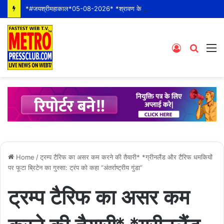
*#जयश्रीमहाकाल*05-08-2026* *श्रावण के पहले बुधवार* *श्री महाकालेश्वर ज्योतिर्लिंग जी के भस्म आरती श्रृंगार दर्शन #live कीं हार्दिक शुभकामनाएं* *#YOU_TOO_CAN_TOP*
Log
Searc
M
In
for
Home
/
ट्रम्प टैरिफ का असर कम करने की तैयारी* *ग्रीनलैंड और टैरिफ धमकियों
पर फूटा ब्रिटेन का गुस्सा: ट्रंप को कहा “अंतर्राष्ट्रीय गुंडा”
ट्रम्प टैरिफ का असर कम