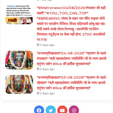
*#Metronewz:04/08/2026:मंगलवार की बड़ी
खबरें* *#YOU_TOO_CAN_TOP*
*#BREAKING-संसद के बाहर राम मंदिर चढ़ावा चोरी
मामले पर प्रदर्शन-रिजिज; विपक्ष घड़ियाली आंसू बहा रहा-
मोदी सबसे अच्छे दोस्त;नेतन्याहू -उदयनिधि स्टालिन
गिरफ्तार-स्टूडेंट्स पर केस नहीं होगा: 2700 अपराधियों
पर FIR
2 days ago
*#जयश्रीमहाकाल*04-08-2026* *श्रावण के पहले
मंगलवार* *श्री महाकालेश्वर ज्योतिर्लिंग जी के भस्म आरती
श्रृंगार दर्शन #live कीं हार्दिक शुभकामनाएं*
2 days ago
*#जयश्रीमहाकाल*03-08-2026* *श्रावण के पहले
सोमवार* *श्री महाकालेश्वर ज्योतिर्लिंग जी के भस्म आरती
श्रृंगार दर्शन #live कीं हार्दिक शुभकामनाएं*
2 days ago
Facebook
Twitter
YouTube
Instagram