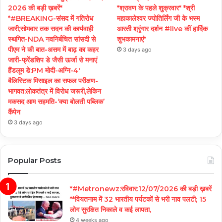
2026 की बड़ी ख़बरें*
*श्रावण के पहले शुक्रवार* *श्री
*#BREAKING-संसद में गतिरोध
महाकालेश्वर ज्योतिर्लिंग जी के भस्म
जारी;सोमवार तक सदन की कार्यवाही
आरती श्रृंगार दर्शन #live कीं हार्दिक
स्थगित-NDA नवनिर्बचित सांसदी से
शुभकामनाएं*
पीएम ने की बात-असम में बाढ़ का कहर
3 days ago
जारी-फ्रेंडशिप डे जैसी ऊर्जा से मनाएं
हैंडलूम डे:PM मोदी-अग्नि-4′
बैलिस्टिक मिसाइल का सफल परीक्षण-
भागवत:लोकतंत्र में विरोध जरूरी,लेकिन
मकसद आम सहमति-‘क्या बोलती पब्लिक’
कैंपेन
3 days ago
Popular Posts
*#Metronewz:रविवार:12/07/2026 की बड़ी ख़बरें
**वियतनाम में 32 भारतीय पर्यटकों से भरी नाव पलटी; 15
लोग सुरक्षित निकाले व कई लापता,
4 weeks ago