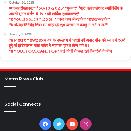
October 30, 2025
#जयश्रीमहाकाल* *30-10-2025* *गुरुवार* *श्री महाकालेश्वर ज्योतिर्लिंग के
आरती शृंगार दर्शन #live की हार्दिक शुभकामनाएं*
*#You_too_can_top!!!* *कण कण में महादेव* *#हरहरमहादेव*
*#भोलेदानी* *देह शिवा वर मोहि इहै शुभ करमन ते कबहूं न टरौं न डरौं*
January 1, 2026
*#Metronewze:नव वर्ष के उपलक्ष्य में भक्तों की अपार भीड को ध्यान में रखते
हुऐ माँ झंडेवालान माता मंदिर में व्यापक प्रबंध किये गये हैं।
*#YOU_TOO_CAN_TOP* कई दिनों से चल रही तैयारियों के बीच
Metro Press Club
Social Connects
Facebook
Twitter
YouTube
Instagram