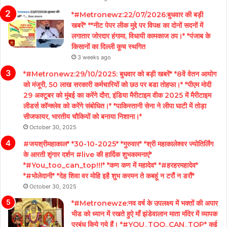
*#Metronewz:22/07/2026:बुधवार की बड़ी
खबरें* **नीट पेपर लीक मुद्दे पर विपक्ष का दोनों सदनों में
लगातार जोरदार हंगामा, विधायी कामकाज ठप।* *पंजाब के
किसानों का दिल्ली कूच स्थगित
3 weeks ago
*#Metronewz:29/10/2025: बुधवार को बड़ी खबरें* *8वें वेतन आयोग
को मंजूरी, 50 लाख सरकारी कर्मचारियों को छठ पर बडा तोहफा।* *पीएम मोदी
29 अक्टूबर को मुंबई का करेंगे दौरा, इंडिया मैरीटाइम वीक 2025 में मैरीटाइम
लीडर्स कॉन्क्लेव को करेंगे संबोधित।* *पाकिस्तानी सेना ने लीपा घाटी में तोड़ा
सीजफायर, भारतीय चौकियों को बनाया निशाना।*
October 30, 2025
#जयश्रीमहाकाल* *30-10-2025* *गुरुवार* *श्री महाकालेश्वर ज्योतिर्लिंग
के आरती शृंगार दर्शन #live की हार्दिक शुभकामनाएं*
*#You_too_can_top!!!* *कण कण में महादेव* *#हरहरमहादेव*
*#भोलेदानी* *देह शिवा वर मोहि इहै शुभ करमन ते कबहूं न टरौं न डरौं*
October 30, 2025
*#Metronewze:नव वर्ष के उपलक्ष्य में भक्तों की अपार
भीड को ध्यान में रखते हुऐ माँ झंडेवालान माता मंदिर में व्यापक
प्रबंध किये गये हैं। *#YOU_TOO_CAN_TOP* कई