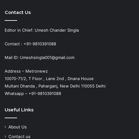
Contact Us
Editor in Chief: Umesh Chander Singla
Contact : +91-9810391088
Mail ID: Umeshsingla001@gmail.com
Address – Metronewz
10070-71/2, T Floor , Lane 2nd , Dnana House
Multani Dhanda , Paharganj, New Delhi 110055 Delhi
Whatsapp – +91-9810391088
Useful Links
About Us
Contact us