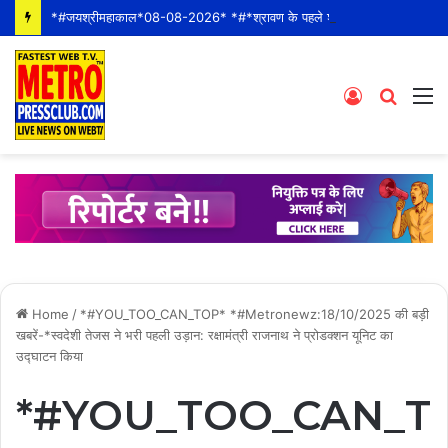
*#जयश्रीमहाकाल*08-08-2026* *#*श्रावण के पहले शनीवार* *श्री महाकालेश्वर ज्योतिर्लिंग जी के भस्म आरती श्रृंगार दर्शन #live कीं हार्दिक शुभकामनाएं* *#YOU_TOO_CAN_TOP*
Log
Searc
M
In
for
Home
/
*#YOU_TOO_CAN_TOP* *#Metronewz:18/10/2025 की बड़ी
खबरें-*स्वदेशी तेजस ने भरी पहली उड़ान: रक्षामंत्री राजनाथ ने प्रोडक्शन यूनिट का
उद्घाटन किया
*#YOU_TOO_CAN_T