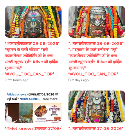
*#जयश्रीमहाकाल*09-08-2026*
*#जयश्रीमहाकाल*08-08-2026*
*श्रावण के पहले रविवार* *श्री
*#*श्रावण के पहले शनीवार* *श्री
महाकालेश्वर ज्योतिर्लिंग जी के भस्म
महाकालेश्वर ज्योतिर्लिंग जी के भस्म
आरती श्रृंगार दर्शन #live कीं हार्दिक
आरती श्रृंगार दर्शन #live कीं हार्दिक
शुभकामनाएं*
शुभकामनाएं*
*#YOU_TOO_CAN_TOP*
*#YOU_TOO_CAN_TOP*
22 hours ago
2 days ago
*#Metronewz:शुक्रवार:07/08/
*#जयश्रीमहाकाल*07-08-2026*