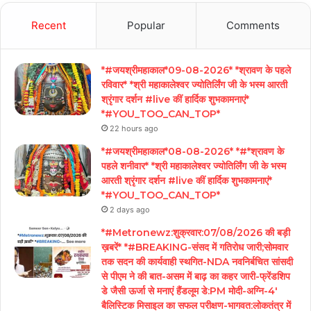
Recent
Popular
Comments
*#जयश्रीमहाकाल*09-08-2026* *श्रावण के पहले
रविवार* *श्री महाकालेश्वर ज्योतिर्लिंग जी के भस्म आरती
श्रृंगार दर्शन #live कीं हार्दिक शुभकामनाएं*
*#YOU_TOO_CAN_TOP*
22 hours ago
*#जयश्रीमहाकाल*08-08-2026* *#*श्रावण के
पहले शनीवार* *श्री महाकालेश्वर ज्योतिर्लिंग जी के भस्म
आरती श्रृंगार दर्शन #live कीं हार्दिक शुभकामनाएं*
*#YOU_TOO_CAN_TOP*
2 days ago
*#Metronewz:शुक्रवार:07/08/2026 की बड़ी
ख़बरें* *#BREAKING-संसद में गतिरोध जारी;सोमवार
तक सदन की कार्यवाही स्थगित-NDA नवनिर्बचित सांसदी
से पीएम ने की बात-असम में बाढ़ का कहर जारी-फ्रेंडशिप
डे जैसी ऊर्जा से मनाएं हैंडलूम डे:PM मोदी-अग्नि-4′
बैलिस्टिक मिसाइल का सफल परीक्षण-भागवत:लोकतंत्र में