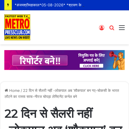
*#जयश्रीमहाकाल*05-08-2026* *श्रावण के पहले बुधवार* *श्री महाकालेश्वर ज्योतिर्लिंग जी के भस्म आरती श्रृंगार दर्शन #live कीं हार्दिक शुभकामनाएं* *#YOU_TOO_CAN_TOP*
Log
Searc
M
In
for
Home
/
22 दिन से सैलरी नहीं -लोकपाल अब ‘शौकपाल’ बन गए-चोकसी के भारत
लौटने का रास्ता साफ-नीरज चोपड़ा लेफ्टिनेंट कर्नल बने
22 दिन से सैलरी नहीं