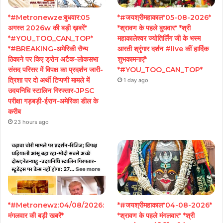
*#Metronewze:बुधवार:05
*#जयश्रीमहाकाल*05-08-2026*
अगस्त 2026w की बड़ी ख़बरें*
*श्रावण के पहले बुधवार* *श्री
*#YOU_TOO_CAN_TOP*
महाकालेश्वर ज्योतिर्लिंग जी के भस्म
*#BREAKING-अमेरिकी सैन्य
आरती श्रृंगार दर्शन #live कीं हार्दिक
ठिकाने पर किए ड्रोन अटैक-लोकसभा
शुभकामनाएं*
संसद परिसर में विपक्ष का प्रदर्शन जारी-
*#YOU_TOO_CAN_TOP*
त्रिशा पर दो अर्थी टिप्पणी मामले में
1 day ago
उदयनिधि स्टालिन गिरफ्तार-JPSC
परीक्षा गड़बड़ी-ईरान-अमेरिका डील के
करीब
23 hours ago
*#Metronewz:04/08/2026:
*#जयश्रीमहाकाल*04-08-2026*
मंगलवार की बड़ी खबरें*
*श्रावण के पहले मंगलवार* *श्री