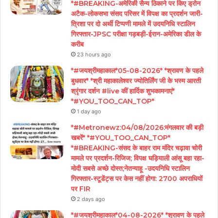
*#BREAKING-अमेरिकी सैन्य ठिकाने पर किए ड्रोन
अटैक-लोकसभा संसद परिसर में विपक्ष का प्रदर्शन जारी-
त्रिशा पर दो अर्थी टिप्पणी मामले में उदयनिधि स्टालिन
गिरफ्तार-JPSC परीक्षा गड़बड़ी-ईरान-अमेरिका डील के
करीब
23 hours ago
*#जयश्रीमहाकाल*05-08-2026* *श्रावण के पहले
बुधवार* *श्री महाकालेश्वर ज्योतिर्लिंग जी के भस्म आरती
श्रृंगार दर्शन #live कीं हार्दिक शुभकामनाएं*
*#YOU_TOO_CAN_TOP*
1 day ago
*#Metronewz:04/08/2026:मंगलवार की बड़ी
खबरें* *#YOU_TOO_CAN_TOP*
*#BREAKING-संसद के बाहर राम मंदिर चढ़ावा चोरी
मामले पर प्रदर्शन-रिजिज; विपक्ष घड़ियाली आंसू बहा रहा-
मोदी सबसे अच्छे दोस्त;नेतन्याहू -उदयनिधि स्टालिन
गिरफ्तार-स्टूडेंट्स पर केस नहीं होगा: 2700 अपराधियों
पर FIR
2 days ago
*#जयश्रीमहाकाल*04-08-2026* *श्रावण के पहले