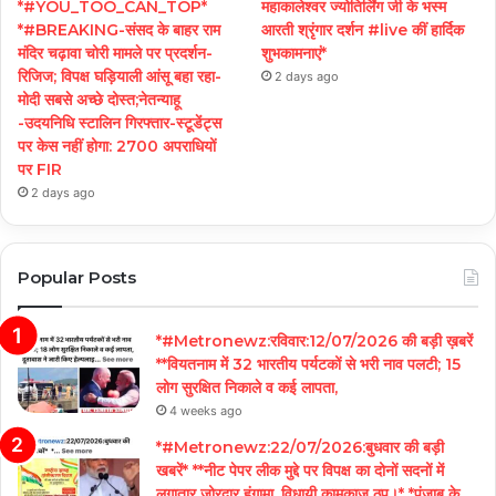
*#YOU_TOO_CAN_TOP*
महाकालेश्वर ज्योतिर्लिंग जी के भस्म
*#BREAKING-संसद के बाहर राम
आरती श्रृंगार दर्शन #live कीं हार्दिक
मंदिर चढ़ावा चोरी मामले पर प्रदर्शन-
शुभकामनाएं*
रिजिज; विपक्ष घड़ियाली आंसू बहा रहा-
2 days ago
मोदी सबसे अच्छे दोस्त;नेतन्याहू
-उदयनिधि स्टालिन गिरफ्तार-स्टूडेंट्स
पर केस नहीं होगा: 2700 अपराधियों
पर FIR
2 days ago
Popular Posts
*#Metronewz:रविवार:12/07/2026 की बड़ी ख़बरें
**वियतनाम में 32 भारतीय पर्यटकों से भरी नाव पलटी; 15
लोग सुरक्षित निकाले व कई लापता,
4 weeks ago
*#Metronewz:22/07/2026:बुधवार की बड़ी
खबरें* **नीट पेपर लीक मुद्दे पर विपक्ष का दोनों सदनों में
लगातार जोरदार हंगामा, विधायी कामकाज ठप।* *पंजाब के