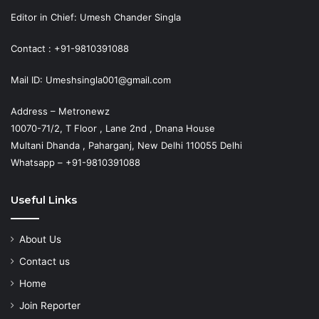
Editor in Chief: Umesh Chander Singla
Contact : +91-9810391088
Mail ID: Umeshsingla001@gmail.com
Address – Metronewz
10070-71/2, T Floor , Lane 2nd , Dnana House
Multani Dhanda , Paharganj, New Delhi 110055 Delhi
Whatsapp – +91-9810391088
Useful Links
About Us
Contact us
Home
Join Reporter