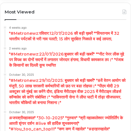
Most Viewed
4 weeks ago
*#Metronewz:रविवार:12/07/2026 की बड़ी ख़बरें **वियतनाम में 32
भारतीय पर्यटकों से भरी नाव पलटी; 15 लोग सुरक्षित निकाले व कई लापता,
2 weeks ago
*#Metronewz:22/07/2026:बुधवार की बड़ी खबरें* **नीट पेपर लीक मुद्दे
पर विपक्ष का दोनों सदनों में लगातार जोरदार हंगामा, विधायी कामकाज ठप।* *पंजाब
के किसानों का दिल्ली कूच स्थगित
October 30, 2025
*#Metronewz:29/10/2025: बुधवार को बड़ी खबरें* *8वें वेतन आयोग को
मंजूरी, 50 लाख सरकारी कर्मचारियों को छठ पर बडा तोहफा।* *पीएम मोदी 29
अक्टूबर को मुंबई का करेंगे दौरा, इंडिया मैरीटाइम वीक 2025 में मैरीटाइम लीडर्स
कॉन्क्लेव को करेंगे संबोधित।* *पाकिस्तानी सेना ने लीपा घाटी में तोड़ा सीजफायर,
भारतीय चौकियों को बनाया निशाना।*
October 30, 2025
#जयश्रीमहाकाल* *30-10-2025* *गुरुवार* *श्री महाकालेश्वर ज्योतिर्लिंग के
आरती शृंगार दर्शन #live की हार्दिक शुभकामनाएं*
*#You_too_can_top!!!* *कण कण में महादेव* *#हरहरमहादेव*