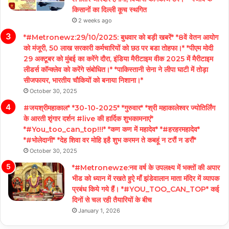
किसानों का दिल्ली कूच स्थगित
2 weeks ago
*#Metronewz:29/10/2025: बुधवार को बड़ी खबरें* *8वें वेतन आयोग
को मंजूरी, 50 लाख सरकारी कर्मचारियों को छठ पर बडा तोहफा।* *पीएम मोदी
29 अक्टूबर को मुंबई का करेंगे दौरा, इंडिया मैरीटाइम वीक 2025 में मैरीटाइम
लीडर्स कॉन्क्लेव को करेंगे संबोधित।* *पाकिस्तानी सेना ने लीपा घाटी में तोड़ा
सीजफायर, भारतीय चौकियों को बनाया निशाना।*
October 30, 2025
#जयश्रीमहाकाल* *30-10-2025* *गुरुवार* *श्री महाकालेश्वर ज्योतिर्लिंग
के आरती शृंगार दर्शन #live की हार्दिक शुभकामनाएं*
*#You_too_can_top!!!* *कण कण में महादेव* *#हरहरमहादेव*
*#भोलेदानी* *देह शिवा वर मोहि इहै शुभ करमन ते कबहूं न टरौं न डरौं*
October 30, 2025
*#Metronewze:नव वर्ष के उपलक्ष्य में भक्तों की अपार
भीड को ध्यान में रखते हुऐ माँ झंडेवालान माता मंदिर में व्यापक
प्रबंध किये गये हैं। *#YOU_TOO_CAN_TOP* कई
दिनों से चल रही तैयारियों के बीच
January 1, 2026