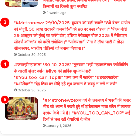
लगातार जोरदार हंगामा, विधायी कामकाज ठप।* *पंजाब के
किसानों का दिल्ली कूच स्थगित
2 weeks ago
*#Metronewz:29/10/2025: बुधवार को बड़ी खबरें* *8वें वेतन आयोग
को मंजूरी, 50 लाख सरकारी कर्मचारियों को छठ पर बडा तोहफा।* *पीएम मोदी
29 अक्टूबर को मुंबई का करेंगे दौरा, इंडिया मैरीटाइम वीक 2025 में मैरीटाइम
लीडर्स कॉन्क्लेव को करेंगे संबोधित।* *पाकिस्तानी सेना ने लीपा घाटी में तोड़ा
सीजफायर, भारतीय चौकियों को बनाया निशाना।*
October 30, 2025
#जयश्रीमहाकाल* *30-10-2025* *गुरुवार* *श्री महाकालेश्वर ज्योतिर्लिंग
के आरती शृंगार दर्शन #live की हार्दिक शुभकामनाएं*
*#You_too_can_top!!!* *कण कण में महादेव* *#हरहरमहादेव*
*#भोलेदानी* *देह शिवा वर मोहि इहै शुभ करमन ते कबहूं न टरौं न डरौं*
October 30, 2025
*#Metronewze:नव वर्ष के उपलक्ष्य में भक्तों की अपार
भीड को ध्यान में रखते हुऐ माँ झंडेवालान माता मंदिर में व्यापक
प्रबंध किये गये हैं। *#YOU_TOO_CAN_TOP* कई
दिनों से चल रही तैयारियों के बीच
January 1, 2026