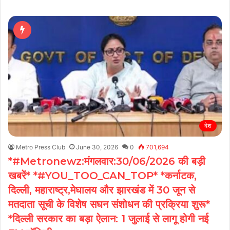
देश
Metro Press Club
June 30, 2026
0
701,694
*#Metronewz:मंगलवार:30/06/2026 की बड़ी
खबरें* *#YOU_TOO_CAN_TOP* *कर्नाटक,
दिल्ली, महाराष्ट्र,मेघालय और झारखंड में 30 जून से
मतदाता सूची के विशेष सघन संशोधन की प्रक्रिया शुरू*
*दिल्ली सरकार का बड़ा ऐलान: 1 जुलाई से लागू होगी नई