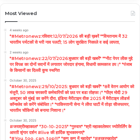
Most Viewed
4 weeks ago
*#Metronewz:रविवार:12/07/2026 की बड़ी ख़बरें **वियतनाम में 32
भारतीय पर्यटकों से भरी नाव पलटी; 15 लोग सुरक्षित निकाले व कई लापता,
2 weeks ago
*#Metronewz:22/07/2026:बुधवार की बड़ी खबरें* **नीट पेपर लीक मुद्दे
पर विपक्ष का दोनों सदनों में लगातार जोरदार हंगामा, विधायी कामकाज ठप।* *पंजाब
के किसानों का दिल्ली कूच स्थगित
October 30, 2025
*#Metronewz:29/10/2025: बुधवार को बड़ी खबरें* *8वें वेतन आयोग को
मंजूरी, 50 लाख सरकारी कर्मचारियों को छठ पर बडा तोहफा।* *पीएम मोदी 29
अक्टूबर को मुंबई का करेंगे दौरा, इंडिया मैरीटाइम वीक 2025 में मैरीटाइम लीडर्स
कॉन्क्लेव को करेंगे संबोधित।* *पाकिस्तानी सेना ने लीपा घाटी में तोड़ा सीजफायर,
भारतीय चौकियों को बनाया निशाना।*
October 30, 2025
#जयश्रीमहाकाल* *30-10-2025* *गुरुवार* *श्री महाकालेश्वर ज्योतिर्लिंग के
आरती शृंगार दर्शन #live की हार्दिक शुभकामनाएं*
*#You_too_can_top!!!* *कण कण में महादेव* *#हरहरमहादेव*