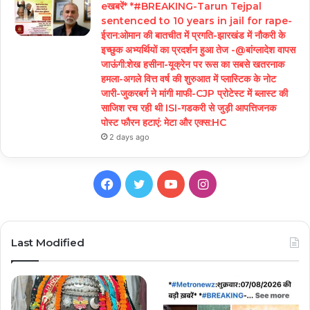
eखबरें* *#BREAKING-Tarun Tejpal
sentenced to 10 years in jail for rape-
ईरान:ओमान की बातचीत में प्रगति-झारखंड में नौकरी के
इच्छुक अभ्यर्थियों का प्रदर्शन हुआ तेज -@बांग्लादेश वापस
जाऊंगी:शेख हसीना-यूक्रेन पर रूस का सबसे खतरनाक
हमला-अगले वित्त वर्ष की शुरुआत में प्लास्टिक के नोट
जारी-जुकरबर्ग ने मांगी माफी-CJP प्रोटेस्ट में ब्लास्ट की
साजिश रच रही थी ISI-गडकरी से जुड़ी आपत्तिजनक
पोस्ट फौरन हटाएं: मेटा और एक्स:HC
2 days ago
Facebook
Twitter
YouTube
Instagram
Last Modified