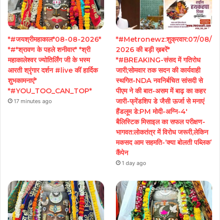
*#जयश्रीमहाकाल*08-08-2026*
*#Metronewz:शुक्रवार:07/08/
*#*श्रावण के पहले शनीवार* *श्री
2026 की बड़ी ख़बरें*
महाकालेश्वर ज्योतिर्लिंग जी के भस्म
*#BREAKING-संसद में गतिरोध
आरती श्रृंगार दर्शन #live कीं हार्दिक
जारी;सोमवार तक सदन की कार्यवाही
शुभकामनाएं*
स्थगित-NDA नवनिर्बचित सांसदी से
*#YOU_TOO_CAN_TOP*
पीएम ने की बात-असम में बाढ़ का कहर
जारी-फ्रेंडशिप डे जैसी ऊर्जा से मनाएं
17 minutes ago
हैंडलूम डे:PM मोदी-अग्नि-4′
बैलिस्टिक मिसाइल का सफल परीक्षण-
भागवत:लोकतंत्र में विरोध जरूरी,लेकिन
मकसद आम सहमति-‘क्या बोलती पब्लिक’
कैंपेन
1 day ago