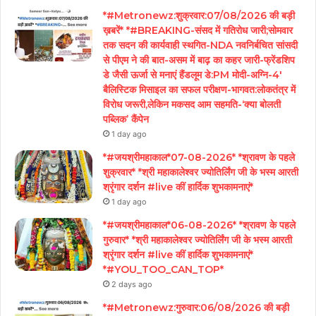
*#Metronewz:शुक्रवार:07/08/2026 की बड़ी
ख़बरें* *#BREAKING-संसद में गतिरोध जारी;सोमवार
तक सदन की कार्यवाही स्थगित-NDA नवनिर्बचित सांसदी
से पीएम ने की बात-असम में बाढ़ का कहर जारी-फ्रेंडशिप
डे जैसी ऊर्जा से मनाएं हैंडलूम डे:PM मोदी-अग्नि-4′
बैलिस्टिक मिसाइल का सफल परीक्षण-भागवत:लोकतंत्र में
विरोध जरूरी,लेकिन मकसद आम सहमति-‘क्या बोलती
पब्लिक’ कैंपेन
1 day ago
*#जयश्रीमहाकाल*07-08-2026* *श्रावण के पहले
शुक्रवार* *श्री महाकालेश्वर ज्योतिर्लिंग जी के भस्म आरती
श्रृंगार दर्शन #live कीं हार्दिक शुभकामनाएं*
1 day ago
*#जयश्रीमहाकाल*06-08-2026* *श्रावण के पहले
गुरुवार* *श्री महाकालेश्वर ज्योतिर्लिंग जी के भस्म आरती
श्रृंगार दर्शन #live कीं हार्दिक शुभकामनाएं*
*#YOU_TOO_CAN_TOP*
2 days ago
*#Metronewz:गुरुवार:06/08/2026 की बड़ी