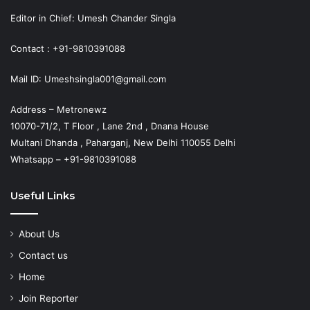
Editor in Chief: Umesh Chander Singla
Contact : +91-9810391088
Mail ID: Umeshsingla001@gmail.com
Address – Metronewz
10070-71/2, T Floor , Lane 2nd , Dnana House
Multani Dhanda , Paharganj, New Delhi 110055 Delhi
Whatsapp – +91-9810391088
Useful Links
About Us
Contact us
Home
Join Reporter