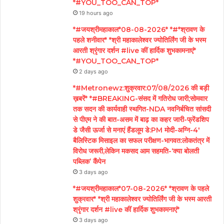
*#YOU_TOO_CAN_TOP*
19 hours ago
*#जयश्रीमहाकाल*08-08-2026* *#*श्रावण के
पहले शनीवार* *श्री महाकालेश्वर ज्योतिर्लिंग जी के भस्म
आरती श्रृंगार दर्शन #live कीं हार्दिक शुभकामनाएं*
*#YOU_TOO_CAN_TOP*
2 days ago
*#Metronewz:शुक्रवार:07/08/2026 की बड़ी
ख़बरें* *#BREAKING-संसद में गतिरोध जारी;सोमवार
तक सदन की कार्यवाही स्थगित-NDA नवनिर्बचित सांसदी
से पीएम ने की बात-असम में बाढ़ का कहर जारी-फ्रेंडशिप
डे जैसी ऊर्जा से मनाएं हैंडलूम डे:PM मोदी-अग्नि-4′
बैलिस्टिक मिसाइल का सफल परीक्षण-भागवत:लोकतंत्र में
विरोध जरूरी,लेकिन मकसद आम सहमति-‘क्या बोलती
पब्लिक’ कैंपेन
3 days ago
*#जयश्रीमहाकाल*07-08-2026* *श्रावण के पहले
शुक्रवार* *श्री महाकालेश्वर ज्योतिर्लिंग जी के भस्म आरती
श्रृंगार दर्शन #live कीं हार्दिक शुभकामनाएं*
3 days ago