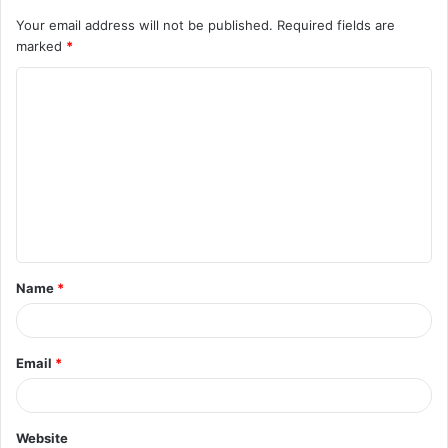
Your email address will not be published.
Required fields are
marked
*
C
o
m
m
e
n
t
Name
*
*
Email
*
Website