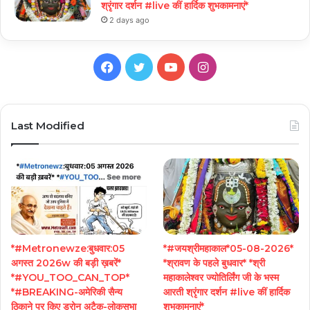
श्रृंगार दर्शन #live कीं हार्दिक शुभकामनाएं*
2 days ago
Facebook
Twitter
YouTube
Instagram
Last Modified
*#Metronewze:बुधवार:05
*#जयश्रीमहाकाल*05-08-2026*
अगस्त 2026w की बड़ी ख़बरें*
*श्रावण के पहले बुधवार* *श्री
*#YOU_TOO_CAN_TOP*
महाकालेश्वर ज्योतिर्लिंग जी के भस्म
*#BREAKING-अमेरिकी सैन्य
आरती श्रृंगार दर्शन #live कीं हार्दिक
ठिकाने पर किए ड्रोन अटैक-लोकसभा
शुभकामनाएं*