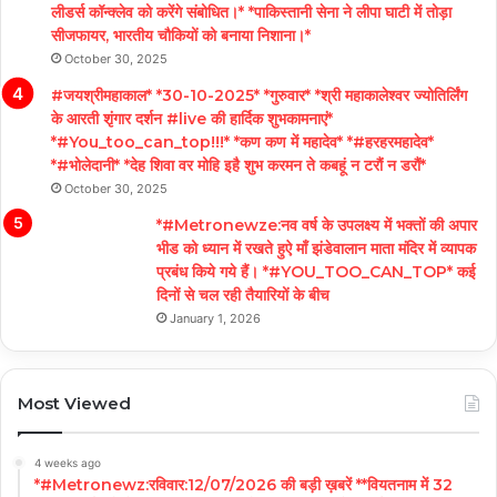
लीडर्स कॉन्क्लेव को करेंगे संबोधित।* *पाकिस्तानी सेना ने लीपा घाटी में तोड़ा
सीजफायर, भारतीय चौकियों को बनाया निशाना।*
October 30, 2025
#जयश्रीमहाकाल* *30-10-2025* *गुरुवार* *श्री महाकालेश्वर ज्योतिर्लिंग
के आरती शृंगार दर्शन #live की हार्दिक शुभकामनाएं*
*#You_too_can_top!!!* *कण कण में महादेव* *#हरहरमहादेव*
*#भोलेदानी* *देह शिवा वर मोहि इहै शुभ करमन ते कबहूं न टरौं न डरौं*
October 30, 2025
*#Metronewze:नव वर्ष के उपलक्ष्य में भक्तों की अपार
भीड को ध्यान में रखते हुऐ माँ झंडेवालान माता मंदिर में व्यापक
प्रबंध किये गये हैं। *#YOU_TOO_CAN_TOP* कई
दिनों से चल रही तैयारियों के बीच
January 1, 2026
Most Viewed
4 weeks ago
*#Metronewz:रविवार:12/07/2026 की बड़ी ख़बरें **वियतनाम में 32