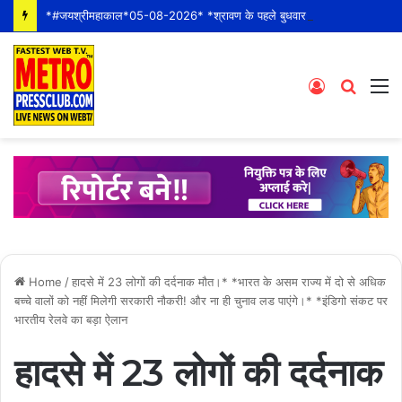
*#जयश्रीमहाकाल*05-08-2026* *श्रावण के पहले बुधवार* *श्री महाकालेश्वर ज्योतिर्लिंग जी के भस्म आरती श्रृंगार दर्शन #live कीं हार्दिक शुभकामनाएं* *#YOU_TOO_CAN_TOP*
Log
Searc
M
In
for
Home
/
हादसे में 23 लोगों की दर्दनाक मौत।* *भारत के असम राज्य में दो से अधिक
बच्चे वालों को नहीं मिलेगी सरकारी नौकरी! और ना ही चुनाव लड पाएंगे।* *इंडिगो संकट पर
भारतीय रेलवे का बड़ा ऐलान
हादसे में 23 लोगों की दर्दनाक