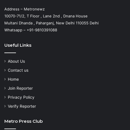
Address – Metronewz
10070-71/2, T Floor , Lane 2nd , Dnana House
Multani Dhanda , Paharganj, New Delhi 110055 Delhi
Whatsapp – +91-9810391088
Useful Links
About Us
Contact us
Home
Join Reporter
Privacy Policy
Verify Reporter
Metro Press Club