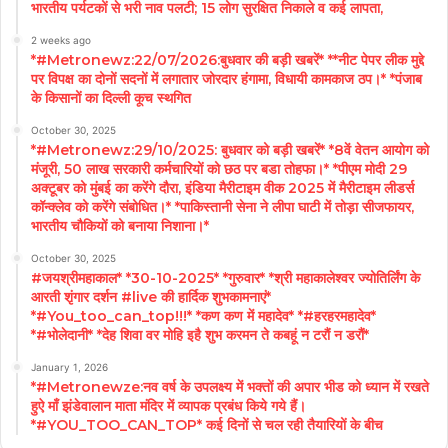
भारतीय पर्यटकों से भरी नाव पलटी; 15 लोग सुरक्षित निकाले व कई लापता,
2 weeks ago
*#Metronewz:22/07/2026:बुधवार की बड़ी खबरें* **नीट पेपर लीक मुद्दे
पर विपक्ष का दोनों सदनों में लगातार जोरदार हंगामा, विधायी कामकाज ठप।* *पंजाब
के किसानों का दिल्ली कूच स्थगित
October 30, 2025
*#Metronewz:29/10/2025: बुधवार को बड़ी खबरें* *8वें वेतन आयोग को
मंजूरी, 50 लाख सरकारी कर्मचारियों को छठ पर बडा तोहफा।* *पीएम मोदी 29
अक्टूबर को मुंबई का करेंगे दौरा, इंडिया मैरीटाइम वीक 2025 में मैरीटाइम लीडर्स
कॉन्क्लेव को करेंगे संबोधित।* *पाकिस्तानी सेना ने लीपा घाटी में तोड़ा सीजफायर,
भारतीय चौकियों को बनाया निशाना।*
October 30, 2025
#जयश्रीमहाकाल* *30-10-2025* *गुरुवार* *श्री महाकालेश्वर ज्योतिर्लिंग के
आरती शृंगार दर्शन #live की हार्दिक शुभकामनाएं*
*#You_too_can_top!!!* *कण कण में महादेव* *#हरहरमहादेव*
*#भोलेदानी* *देह शिवा वर मोहि इहै शुभ करमन ते कबहूं न टरौं न डरौं*
January 1, 2026
*#Metronewze:नव वर्ष के उपलक्ष्य में भक्तों की अपार भीड को ध्यान में रखते
हुऐ माँ झंडेवालान माता मंदिर में व्यापक प्रबंध किये गये हैं।
*#YOU_TOO_CAN_TOP* कई दिनों से चल रही तैयारियों के बीच