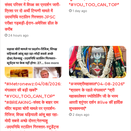
संसद परिसर में विपक्ष का प्रदर्शन जारी-
*#YOU_TOO_CAN_TOP*
त्रिशा पर दो अर्थी टिप्पणी मामले में
1 day ago
उदयनिधि स्टालिन गिरफ्तार-JPSC
परीक्षा गड़बड़ी-ईरान-अमेरिका डील के
करीब
24 hours ago
*#Metronewz:04/08/2026:
*#जयश्रीमहाकाल*04-08-2026*
मंगलवार की बड़ी खबरें*
*श्रावण के पहले मंगलवार* *श्री
*#YOU_TOO_CAN_TOP*
महाकालेश्वर ज्योतिर्लिंग जी के भस्म
*#BREAKING-संसद के बाहर राम
आरती श्रृंगार दर्शन #live कीं हार्दिक
मंदिर चढ़ावा चोरी मामले पर प्रदर्शन-
शुभकामनाएं*
रिजिज; विपक्ष घड़ियाली आंसू बहा रहा-
2 days ago
मोदी सबसे अच्छे दोस्त;नेतन्याहू
-उदयनिधि स्टालिन गिरफ्तार-स्टूडेंट्स