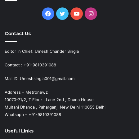
Facebook
Twitter
YouTube
Instagram
Contact Us
Editor in Chief: Umesh Chander Singla
Contact : +91-9810391088
Mail ID: Umeshsingla001@gmail.com
Address – Metronewz
10070-71/2, T Floor , Lane 2nd , Dnana House
Multani Dhanda , Paharganj, New Delhi 110055 Delhi
Whatsapp – +91-9810391088
Useful Links