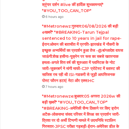
श्रृंगार दर्शन #live कीं हार्दिक शुभकामनाएं*
*#YOU_TOO_CAN_TOP*
6 hours ago
*#Metronewz:गुरुवार:06/08/2026 की बड़ी
eखबरें* *#BREAKING-Tarun Tejpal
sentenced to 10 years in jail for rape-
ईरान:ओमान की बातचीत में प्रगति-झारखंड में नौकरी के
इच्छुक अभ्यर्थियों का प्रदर्शन हुआ तेज -@बांग्लादेश वापस
जाऊंगी:शेख हसीना-यूक्रेन पर रूस का सबसे खतरनाक
हमला-अगले वित्त वर्ष की शुरुआत में प्लास्टिक के नोट
जारी-जुकरबर्ग ने मांगी माफी-CJP प्रोटेस्ट में ब्लास्ट की
साजिश रच रही थी ISI-गडकरी से जुड़ी आपत्तिजनक
पोस्ट फौरन हटाएं: मेटा और एक्स:HC
7 hours ago
*#Metronewze:बुधवार:05 अगस्त 2026w की
बड़ी ख़बरें* *#YOU_TOO_CAN_TOP*
*#BREAKING-अमेरिकी सैन्य ठिकाने पर किए ड्रोन
अटैक-लोकसभा संसद परिसर में विपक्ष का प्रदर्शन जारी-
त्रिशा पर दो अर्थी टिप्पणी मामले में उदयनिधि स्टालिन
गिरफ्तार-JPSC परीक्षा गड़बड़ी-ईरान-अमेरिका डील के