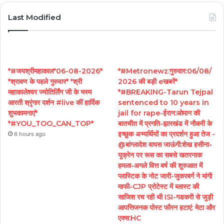
Last Modified
*#जयश्रीमहाकाल*06-08-2026*
*#Metronewz:गुरुवार:06/08/
*श्रावण के पहले गुरुवार* *श्री
2026 की बड़ी eखबरें*
महाकालेश्वर ज्योतिर्लिंग जी के भस्म
*#BREAKING-Tarun Tejpal
आरती श्रृंगार दर्शन #live कीं हार्दिक
sentenced to 10 years in
शुभकामनाएं*
jail for rape-ईरान:ओमान की
*#YOU_TOO_CAN_TOP*
बातचीत में प्रगति-झारखंड में नौकरी के
इच्छुक अभ्यर्थियों का प्रदर्शन हुआ तेज -
6 hours ago
@बांग्लादेश वापस जाऊंगी:शेख हसीना-
यूक्रेन पर रूस का सबसे खतरनाक
हमला-अगले वित्त वर्ष की शुरुआत में
प्लास्टिक के नोट जारी-जुकरबर्ग ने मांगी
माफी-CJP प्रोटेस्ट में ब्लास्ट की
साजिश रच रही थी ISI-गडकरी से जुड़ी
आपत्तिजनक पोस्ट फौरन हटाएं: मेटा और
एक्स:HC