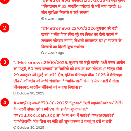
*#Metronewz:रविवार:12/07/2026 की बड़ी ख़बरें
**वियतनाम में 32 भारतीय पर्यटकों से भरी नाव पलटी; 15
लोग सुरक्षित निकाले व कई लापता,
4 weeks ago
*#Metronewz:22/07/2026:बुधवार की बड़ी
खबरें* **नीट पेपर लीक मुद्दे पर विपक्ष का दोनों सदनों में
लगातार जोरदार हंगामा, विधायी कामकाज ठप।* *पंजाब के
किसानों का दिल्ली कूच स्थगित
2 weeks ago
*#Metronewz:29/10/2025: बुधवार को बड़ी खबरें* *8वें वेतन आयोग
को मंजूरी, 50 लाख सरकारी कर्मचारियों को छठ पर बडा तोहफा।* *पीएम मोदी
29 अक्टूबर को मुंबई का करेंगे दौरा, इंडिया मैरीटाइम वीक 2025 में मैरीटाइम
लीडर्स कॉन्क्लेव को करेंगे संबोधित।* *पाकिस्तानी सेना ने लीपा घाटी में तोड़ा
सीजफायर, भारतीय चौकियों को बनाया निशाना।*
October 30, 2025
#जयश्रीमहाकाल* *30-10-2025* *गुरुवार* *श्री महाकालेश्वर ज्योतिर्लिंग
के आरती शृंगार दर्शन #live की हार्दिक शुभकामनाएं*
*#You_too_can_top!!!* *कण कण में महादेव* *#हरहरमहादेव*
*#भोलेदानी* *देह शिवा वर मोहि इहै शुभ करमन ते कबहूं न टरौं न डरौं*
October 30, 2025