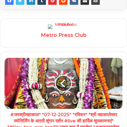
Metro Press Club
#जयश्रीमहाकाल* *07-12-2025* *रविवार* *श्री महाकालेश्वर
ज्योतिर्लिंग के आरती शृंगार दर्शन #live की हार्दिक शुभकामनाएं*