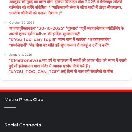
अक्टूबर को मुंबई का करेंगे दौरा, इंडिया मैरीटाइम वीक 2025 में मैरीटाइम लीडर्स
कॉन्क्लेव को करेंगे संबोधित।* *पाकिस्तानी सेना ने लीपा घाटी में तोड़ा सीजफायर,
भारतीय चौकियों को बनाया निशाना।*
October 30, 2025
#जयश्रीमहाकाल* *30-10-2025* *गुरुवार* *श्री महाकालेश्वर ज्योतिर्लिंग के
आरती शृंगार दर्शन #live की हार्दिक शुभकामनाएं*
*#You_too_can_top!!!* *कण कण में महादेव* *#हरहरमहादेव*
*#भोलेदानी* *देह शिवा वर मोहि इहै शुभ करमन ते कबहूं न टरौं न डरौं*
January 1, 2026
*#Metronewze:नव वर्ष के उपलक्ष्य में भक्तों की अपार भीड को ध्यान में रखते
हुऐ माँ झंडेवालान माता मंदिर में व्यापक प्रबंध किये गये हैं।
*#YOU_TOO_CAN_TOP* कई दिनों से चल रही तैयारियों के बीच
Metro Press Club
Social Connects