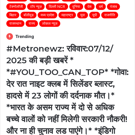
टेक्नोलॉजी
टॉप न्यूज़
दिल्ली NCR
दुनिया
देश
धर्म
पंजाब
बिहार
बॉलीवुड
मध्य प्रदेश
महाराष्ट्र
युवा
यूपी
राजनीति
राजस्थान
राज्य
लोकल न्यूज़
Trending
#Metronewz: रविवार:07/12/
2025 की बड़ी खबरें *
*#YOU_TOO_CAN_TOP* *गोवा:
देर रात नाइट क्लब में सिलेंडर ब्लास्ट,
हादसे में 23 लोगों की दर्दनाक मौत।*
*भारत के असम राज्य में दो से अधिक
बच्चे वालों को नहीं मिलेगी सरकारी नौकरी!
और ना ही चुनाव लड पाएंगे।* *इंडिगो