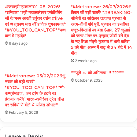
#जयश्रीमहाकाल*01-08-2026*
*#Metronewz:26/07/2026:र
*शनिवार* *श्री महाकालेश्वर ज्योतिर्लिंग
विवार की बड़ी खबरें* *#BREAKING-
जी के भस्म आरती श्रृंगार दर्शन #live
सीजेपी का आंदोलन तत्काल प्रभाव से
एवं #श्रावण मास कीं हार्दिक शुभकामनाएं*
खत्म-तीनों मांगें पूरी, प्रधान का इस्तीफा
*#YOU_TOO_CAN_TOP* *कण
मंजूर-किसानों का बड़ा ऐलान, 27 जुलाई
कण में महादेव*
को जंतर-मंतर पर-प्रह्लाद जोशी बने देश
के नए शिक्षा मंत्री-गुजरात में भारी बारिश,
6 days ago
5 की मौत: असम में बाढ़ से 24 घंटे में 14
मौत
2 weeks ago
***जूते 👞 की अभिलाषा !!! ???***
*#Metronewz:05/02/2026:गु
October 9, 2025
रुवार की बड़ी खबरें*
*#YOU_TOO_CAN_TOP* *नो-
कम्प्रोमाइज’, ‘हम ट्रंप के हटने का
इंतजार करेंगे’, भारत-अमेरिका ट्रेड डील
पर रुबियो से बोले थे अजित ङोभाल*
February 5, 2026
Leave a Reply