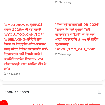
7 hours ago
*#Metronewze:बुधवार:05
*#जयश्रीमहाकाल*05-08-2026*
अगस्त 2026w की बड़ी ख़बरें*
*श्रावण के पहले बुधवार* *श्री
*#YOU_TOO_CAN_TOP*
महाकालेश्वर ज्योतिर्लिंग जी के भस्म
*#BREAKING-अमेरिकी सैन्य
आरती श्रृंगार दर्शन #live कीं हार्दिक
ठिकाने पर किए ड्रोन अटैक-लोकसभा
शुभकामनाएं*
संसद परिसर में विपक्ष का प्रदर्शन जारी-
*#YOU_TOO_CAN_TOP*
त्रिशा पर दो अर्थी टिप्पणी मामले में
2 days ago
उदयनिधि स्टालिन गिरफ्तार-JPSC
परीक्षा गड़बड़ी-ईरान-अमेरिका डील के
करीब
2 days ago
Popular Posts