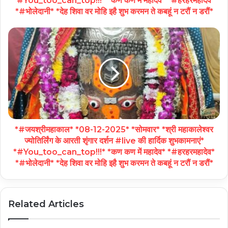
*#You_too_can_top!!!* *कण कण में महादेव* *#हरहरमहादेव*
*#भोलेदानी* *देह शिवा वर मोहि इहै शुभ करमन ते कबहूं न टरौं न डरौं*
*#जयश्रीमहाकाल* *08-12-2025* *सोमवार* *श्री महाकालेश्वर
ज्योतिर्लिंग के आरती शृंगार दर्शन #live की हार्दिक शुभकामनाएं*
*#You_too_can_top!!!* *कण कण में महादेव* *#हरहरमहादेव*
*#भोलेदानी* *देह शिवा वर मोहि इहै शुभ करमन ते कबहूं न टरौं न डरौं*
Related Articles