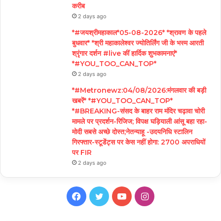
करीब
2 days ago
*#जयश्रीमहाकाल*05-08-2026* *श्रावण के पहले
बुधवार* *श्री महाकालेश्वर ज्योतिर्लिंग जी के भस्म आरती
श्रृंगार दर्शन #live कीं हार्दिक शुभकामनाएं*
*#YOU_TOO_CAN_TOP*
2 days ago
*#Metronewz:04/08/2026:मंगलवार की बड़ी
खबरें* *#YOU_TOO_CAN_TOP*
*#BREAKING-संसद के बाहर राम मंदिर चढ़ावा चोरी
मामले पर प्रदर्शन-रिजिज; विपक्ष घड़ियाली आंसू बहा रहा-
मोदी सबसे अच्छे दोस्त;नेतन्याहू -उदयनिधि स्टालिन
गिरफ्तार-स्टूडेंट्स पर केस नहीं होगा: 2700 अपराधियों
पर FIR
2 days ago
Facebook
Twitter
YouTube
Instagram