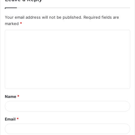
Your email address will not be published.
Required fields are
marked
*
C
o
m
m
e
n
t
Name
*
*
Email
*